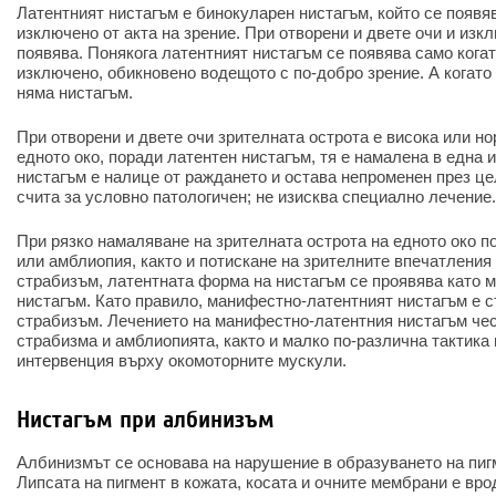
Латентният нистагъм е бинокуларен нистагъм, който се появяв
изключено от акта на зрение. При отворени и двете очи и изк
появява. Понякога латентният нистагъм се появява само кога
изключено, обикновено водещото с по-добро зрение. А когато 
няма нистагъм.
При отворени и двете очи зрителната острота е висока или но
едното око, поради латентен нистагъм, тя е намалена в една и
нистагъм е налице от раждането и остава непроменен през це
счита за условно патологичен; не изисква специално лечение.
При рязко намаляване на зрителната острота на едното око 
или амблиопия, както и потискане на зрителните впечатления 
страбизъм, латентната форма на нистагъм се проявява като 
нистагъм. Като правило, манифестно-латентният нистагъм е 
страбизъм. Лечението на манифестно-латентния нистагъм че
страбизма и амблиопията, както и малко по-различна тактика 
интервенция върху окомоторните мускули.
Нистагъм при албинизъм
Албинизмът се основава на нарушение в образуването на пиг
Липсата на пигмент в кожата, косата и очните мембрани е вро