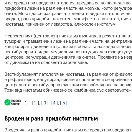
и се среща при вродена патология, предава се по наследство 
придобити лезии на различни части на мозъка, които регулир
очите. Могат да се разграничат следните видове патологичен 
вроден, рано придобит, латентен, манифестно-латентен, нист
нистагъм, причинен от лекарства, алкохолен нистагъм.
Неврогенният (централен) нистагъм възниква в резултат на в
туморни и травматични лезии на различни части на централна
контролират движенията (с лезии в областта на задната чере
вестибуларните ядра, медиалния лонгитудинален фасцикулус
центрове, регулиращи движенията на очите). Проявите на нев
от динамиката на основното заболяване.
Вестибуларният патологичен нистагъм, за разлика от физиоло
е рефлекторен, индуциран, винаги е спонтанен и се причиняв
централната вестибуларна функция или заболяване на периф
Този вид нистагъм обикновено се комбинира със световъртеж 
[
1
], [
2
], [
3
], [
4
], [
5
]
Вроден и рано придобит нистагъм
Вроденият и ранно придобит нистагъм се среща при вродена 