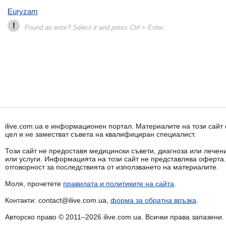
Euryzam
!
Found an error? Select it and press Ctrl + Enter.
ilive.com.ua е информационен портал. Материалите на този сай
цел и не заместват съвета на квалифициран специалист.
Този сайт не предоставя медицински съвети, диагноза или лечени
или услуги. Информацията на този сайт не представлява оферта
отговорност за последствията от използването на материалите.
Моля, прочетете
правилата и политиките на сайта
.
Контакти: contact@ilive.com.ua,
форма за обратна връзка
.
Авторско право © 2011–2026 ilive.com.ua. Всички права запазени.