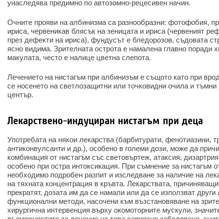
унаследява предимно по автозомно-рецесивен начин.
Очните прояви на албинизма са разнообразни: фотофобия, пр
ириса, червеникав блясък на зеницата и ириса (червеният ре
през дефекти на ириса), фундусът е бледорозов, съдовата ст
ясно видима. Зрителната острота е намалена главно поради х
макулата, често е налице цветна слепота.
Лечението на нистагъм при албинизъм е същото като при вро
се носенето на светлозащитни или точковидни очила и тъмни
център.
Лекарствено-индуциран нистагъм при деца
Употребата на някои лекарства (барбитурати, фенотиазини, т
антиконвулсанти и др.), особено в големи дози, може да прич
комбинация от нистагъм със световъртеж, атаксия, дизартрия 
особено при остра интоксикация. При съмнение за нистагъм от
необходимо подробен разпит и изследване за наличие на лека
на тяхната концентрация в кръвта. Лекарствата, причиняващи
прекратят, дозата им да се намали или да се използват други
функционални методи, насочени към възстановяване на зрите
хирургична интервенция върху окомоторните мускули, значи
възможностите за лечение на това сериозно заболяване, счит