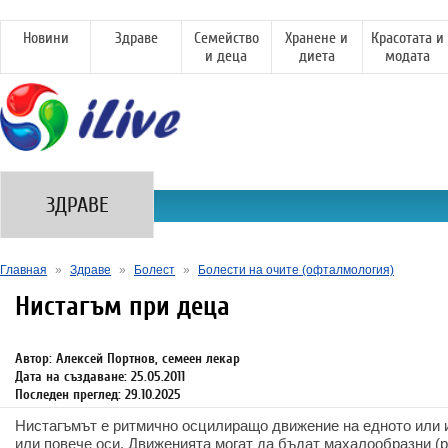
Новини
Здраве
Семейство
Хранене и
Красотата и
и деца
диета
модата
ЗДРАВЕ
Главная
»
Здраве
»
Болест
»
Болести на очите (офталмология)
Нистагъм при деца
Автор: Алексей Портнов, семеен лекар
Дата на създаване: 25.05.2011
Последен преглед: 29.10.2025
Нистагъмът е ритмично осцилиращо движение на едното или и
или повече оси. Движенията могат да бъдат махалообразни (р