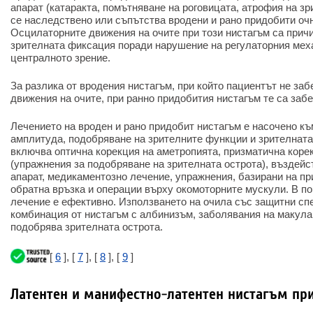
апарат (катаракта, помътняване на роговицата, атрофия на зр
се наследствено или съпътства вродени и рано придобити оч
Осцилаторните движения на очите при този нистагъм са прич
зрителната фиксация поради нарушение на регулаторния мех
централното зрение.
За разлика от вродения нистагъм, при който пациентът не за
движения на очите, при ранно придобития нистагъм те са заб
Лечението на вроден и рано придобит нистагъм е насочено къ
амплитуда, подобряване на зрителните функции и зрителната
включва оптична корекция на аметропията, призматична коре
(упражнения за подобряване на зрителната острота), въздей
апарат, медикаментозно лечение, упражнения, базирани на пр
обратна връзка и операции върху окомоторните мускули. В п
лечение е ефективно. Използването на очила със защитни сп
комбинация от нистагъм с албинизъм, заболявания на макула
подобрява зрителната острота.
[
6
], [
7
], [
8
], [
9
]
Латентен и манифестно-латентен нистагъм пр