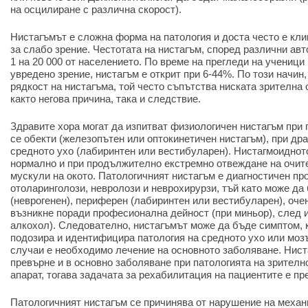
на осцилиране с различна скорост).
Нистагъмът е сложна форма на патология и доста често е кл
за слабо зрение. Честотата на нистагъм, според различни авто
1 на 20 000 от населението. По време на прегледи на ученици
увредено зрение, нистагъм е открит при 6-44%. По този начин
рядкост на нистагъма, той често съпътства ниската зрителна
както негова причина, така и следствие.
Здравите хора могат да изпитват физиологичен нистагъм при
се обекти (железопътен или оптокинетичен нистагъм), при др
средното ухо (лабиринтен или вестибуларен). Нистагмоиднот
нормално и при продължително екстремно отвеждане на очит
мускули на окото. Патологичният нистагъм е диагностичен п
отоларинголози, невролози и неврохирурзи, тъй като може да
(неврогенен), периферен (лабиринтен или вестибуларен), оче
възникне поради професионална дейност (при миньор), след и
алкохол). Следователно, нистагъмът може да бъде симптом, 
подозира и идентифицира патология на средното ухо или мозъ
случаи е необходимо лечение на основното заболяване. Нист
превърне и в основно заболяване при патологията на зрителн
апарат, тогава задачата за рехабилитация на пациентите е п
Патологичният нистагъм се причинява от нарушение на меха