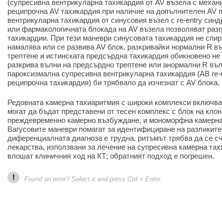
(супресивна вентрикуларна тахикардия от AV възела с механи
реципрочна AV тахикардия при наличие на допълнителен AV п
вентрикуларна тахикардия от синусовия възел с re-entry синд
или фармакологичната блокада на AV възела позволяват раз
тахикардии. При тези маневри синусовата тахикардия не спир
намалява или се развива AV блок, разкривайки нормални R в
трептене и истинската предсърдна тахикардия обикновено не 
разкрива вълни на предсърдно трептене или анормални R въл
пароксизмална супресивна вентрикуларна тахикардия (AB re-
реципрочна тахикардия) би трябвало да изчезнат с AV блока.
Редовната камерна тахиаритмия с широки комплекси включва
могат да бъдат представени от тесен комплекс с блок на клон
преждевременно камерно възбуждане, и мономорфна камерна 
Вагусовите маневри помагат за идентифициране на разликите
диференциалната диагноза е трудна, ритъмът трябва да се счи
лекарства, използвани за лечение на супресивна камерна тах
влошат клиничния ход на КТ; обратният подход е погрешен.
!
Found an error? Select it and press Ctrl + Enter.