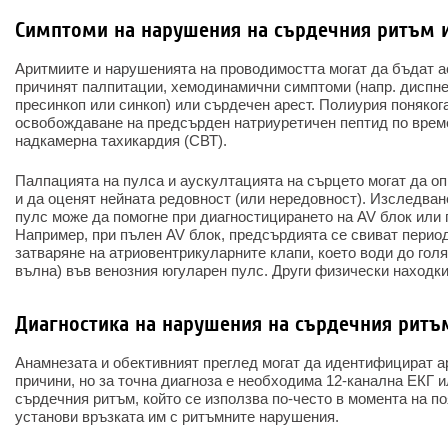
Симптоми на нарушения на сърдечния ритъм 
Аритмиите и нарушенията на проводимостта могат да бъдат 
причинят палпитации, хемодинамични симптоми (напр. диспне
пресинкоп или синкоп) или сърдечен арест. Полиурия поняког
освобождаване на предсърден натриуретичен пептид по врем
надкамерна тахикардия (СВТ).
Палпацията на пулса и аускултацията на сърцето могат да о
и да оценят нейната редовност (или нередовност). Изследван
пулс може да помогне при диагностицирането на AV блок или
Например, при пълен AV блок, предсърдията се свиват перио
затваряне на атриовентрикуларните клапи, което води до гол
вълна) във венозния югуларен пулс. Други физически находки
Диагностика на нарушения на сърдечния ритъ
Анамнезата и обективният преглед могат да идентифицират а
причини, но за точна диагноза е необходима 12-канална ЕКГ и
сърдечния ритъм, който се използва по-често в момента на по
установи връзката им с ритъмните нарушения.