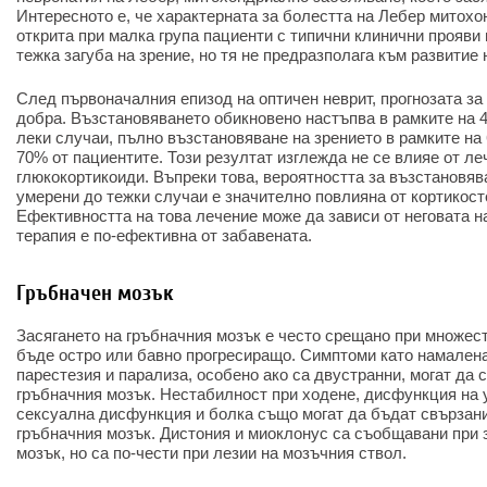
Интересното е, че характерната за болестта на Лебер митох
открита при малка група пациенти с типични клинични прояви
тежка загуба на зрение, но тя не предразполага към развитие
След първоначалния епизод на оптичен неврит, прогнозата за
добра. Възстановяването обикновено настъпва в рамките на 
леки случаи, пълно възстановяване на зрението в рамките на
70% от пациентите. Този резултат изглежда не се влияе от ле
глюкокортикоиди. Въпреки това, вероятността за възстановяв
умерени до тежки случаи е значително повлияна от кортикост
Ефективността на това лечение може да зависи от неговата н
терапия е по-ефективна от забавената.
Гръбначен мозък
Засягането на гръбначния мозък е често срещано при множес
бъде остро или бавно прогресиращо. Симптоми като намалена
парестезия и парализа, особено ако са двустранни, могат да 
гръбначния мозък. Нестабилност при ходене, дисфункция на 
сексуална дисфункция и болка също могат да бъдат свързани
гръбначния мозък. Дистония и миоклонус са съобщавани при 
мозък, но са по-чести при лезии на мозъчния ствол.