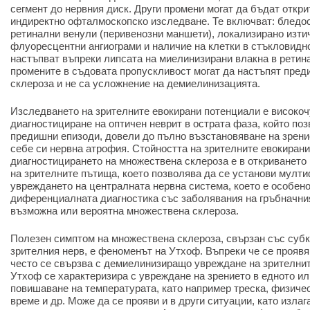
сегмент до нервния диск. Други промени могат да бъдат откр
индиректно офталмоскопско изследване. Те включват: бледо
ретинални венули (перивенозни маншети), локализирано изтич
флуоресцентни ангиограми и наличие на клетки в стъкловидно
настъпват въпреки липсата на миелинизирани влакна в ретинат
промените в съдовата пропускливост могат да настъпят пре
склероза и не са усложнение на демиелинизацията.
Изследването на зрителните евокирани потенциали е високоч
диагностициране на оптичен неврит в острата фаза, който поз
предишни епизоди, довели до пълно възстановяване на зрени
себе си нервна атрофия. Стойността на зрителните евокиран
диагностицирането на множествена склероза е в откриването
на зрителните пътища, което позволява да се установи мулт
увреждането на централната нервна система, което е особен
диференциалната диагностика със заболявания на гръбначния 
възможна или вероятна множествена склероза.
Полезен симптом на множествена склероза, свързан със суб
зрителния нерв, е феноменът на Утхоф. Въпреки че се проявяв
често се свързва с демиелинизиращо увреждане на зрителни
Утхоф се характеризира с увреждане на зрението в едното ил
повишаване на температурата, като например треска, физиче
време и др. Може да се прояви и в други ситуации, като излаг