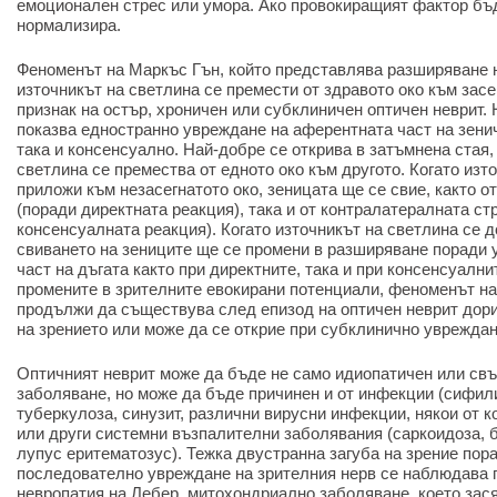
емоционален стрес или умора. Ако провокиращият фактор бъ
нормализира.
Феноменът на Маркъс Гън, който представлява разширяване н
източникът на светлина се премести от здравото око към засе
признак на остър, хроничен или субклиничен оптичен неврит.
показва едностранно увреждане на аферентната част на зенич
така и консенсуално. Най-добре се открива в затъмнена стая,
светлина се премества от едното око към другото. Когато изт
приложи към незасегнатото око, зеницата ще се свие, както о
(поради директната реакция), така и от контралатералната ст
консенсуалната реакция). Когато източникът на светлина се д
свиването на зениците ще се промени в разширяване поради
част на дъгата както при директните, така и при консенсуалн
промените в зрителните евокирани потенциали, феноменът н
продължи да съществува след епизод на оптичен неврит дор
на зрението или може да се открие при субклинично увреждан
Оптичният неврит може да бъде не само идиопатичен или св
заболяване, но може да бъде причинен и от инфекции (сифил
туберкулоза, синузит, различни вирусни инфекции, някои от 
или други системни възпалителни заболявания (саркоидоза, б
лупус еритематозус). Тежка двустранна загуба на зрение по
последователно увреждане на зрителния нерв се наблюдава 
невропатия на Лебер, митохондриално заболяване, което зас