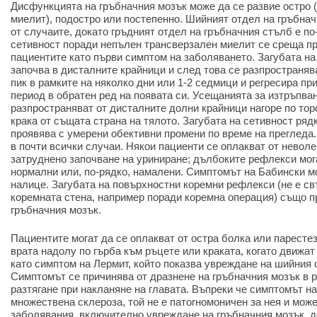
Дисфункцията на гръбначния мозък може да се развие остро 
миелит), подостро или постепенно. Шийният отдел на гръбначн
от случаите, докато гръдният отдел на гръбначния стълб е по-
сетивност поради непълен трансверзален миелит се среща пр
пациентите като първи симптом на заболяването. Загубата на
започва в дисталните крайници и след това се разпространяв
пик в рамките на няколко дни или 1-2 седмици и регресира п
период в обратен ред на появата си. Усещанията за изтръпва
разпространяват от дисталните долни крайници нагоре по тор
крака от същата страна на тялото. Загубата на сетивност ряд
проявява с умерени обективни промени по време на прегледа
в почти всички случаи. Някои пациенти се оплакват от неволе
затруднено започване на уриниране; дълбоките рефлекси мог
нормални или, по-рядко, намалени. Симптомът на Бабински мо
налице. Загубата на повърхностни коремни рефлекси (не е св
коремната стена, например поради коремна операция) също п
гръбначния мозък.
Пациентите могат да се оплакват от остра болка или паресте
врата надолу по гърба към ръцете или краката, когато движат 
като симптом на Лермит, който показва увреждане на шийния 
Симптомът се причинява от дразнене на гръбначния мозък в р
разтягане при накланяне на главата. Въпреки че симптомът н
множествена склероза, той не е патогномоничен за нея и може
заболявания, включително увреждане на гръбначния мозък, д