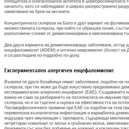
плеоцитоза и олигоклонални антитела в цереброспиналната т
началото, като се наблюдават и широко разпространено разр
намаляване на броя на аксоните.
Концентричната склероза на Бало е друг вариант на фулмина
множествената склероза, при който се образува лезия, състо
разположени слоеве от демиелинизирана и миелинизирана тъ
Два други варианта на демиелинизиращо заболяване, остър 
енцефаломиелит (ADEM) и оптичен невромиелит (болест на Д
и са разгледани по-подробно по-долу.
Експериментален алергичен енцефаломиелит
Въпреки че други бозайници нямат заболяване, подобно на 
склероза, при тях може да бъде изкуствено предизвикано де
експериментален алергичен енцефалит (ЕАЕ). Създаването н
важно не само за разбирането на патогенезата на имунния пр
склероза, но и за търсене и оценка на ефективността на поте
Патоморфологичните промени при ЕАЕ са подобни на тези при
перивенозна възпалителна инфилтрация и вариабилна демие
индуцира чрез имунизация с препарати, съдържащи миелинов
нетретиран хомогенат от мозък и гръбначен мозък, миелинови
фрагменти със или без добавяне на адювант и коклюшен ток