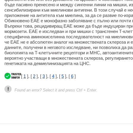
бъде пасивно пренесено и между сингенни линии на мишки, и
сенсибилизирани към миелинови антигени. В този случай е 
приложение на антитела към миелина, за да се развие по-изр
Обикновено ЕАЕ е монофазно заболяване с пълно или почти 
Въпреки това, рецидивиращ ЕАЕ може да бъде индуциран при
мормозети. ЕАЕ е изследван и при мишки с трансгенен Т-кле
специфична аминокиселинна последователност на миелинови
че ЕАЕ не е абсолютен аналог на множествената склероза и 
данните, получени в неговото изследване, ни позволиха да р
биологията на Т-клетъчните рецептори и MHC, автоантигените
вероятно участващи в множествената склероза, регулирането 
генетиката на демиелинизацията на ЦНС.
[
1
], [
2
], [
3
], [
4
], [
5
], [
6
]
!
Found an error? Select it and press Ctrl + Enter.