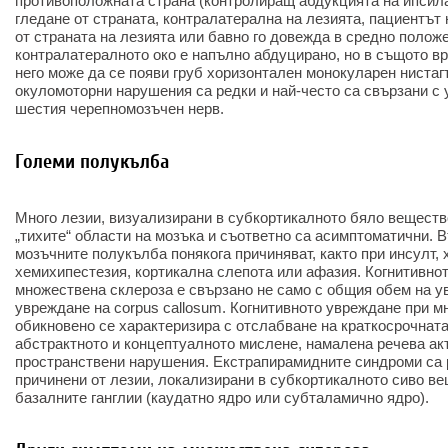
противоположната страна (контролиращ абдукцията на ипсила
гледане от страната, контралатерална на лезията, пациентът
от страната на лезията или бавно го довежда в средно полож
контралатералното око е напълно абдуцирано, но в същото вр
него може да се появи груб хоризонтален монокуларен ниста
окуломоторни нарушения са редки и най-често са свързани с 
шестия черепномозъчен нерв.
Големи полукълба
Много лезии, визуализирани в субкортикалното бяло веществ
„тихите“ области на мозъка и съответно са асимптоматични. В
мозъчните полукълба понякога причиняват, както при инсулт, 
хемихипестезия, кортикална слепота или афазия. Когнитивно
множествена склероза е свързано не само с общия обем на ув
увреждане на corpus callosum. Когнитивното увреждане при 
обикновено се характеризира с отслабване на краткосрочната
абстрактното и концептуалното мислене, намалена речева ак
пространствени нарушения. Екстрапирамидните синдроми са р
причинени от лезии, локализирани в субкортикалното сиво в
базалните ганглии (каудатно ядро или субталамично ядро).