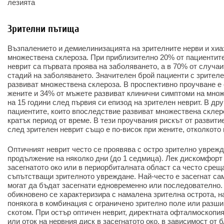
лезията
Зрителни пътища
Възпалението и демиелинизацията на зрителните нерви и хиа
множествена склероза. При приблизително 20% от пациентит
неврит са първата проява на заболяването, а в 70% от случаи
стадий на заболяването. Значителен брой пациенти с зрител
развиват множествена склероза. В проспективно проучване е 
жените и 34% от мъжете развиват клинични симптоми на множ
на 15 години след първия си епизод на зрителен неврит. В др
пациентите, които впоследствие развиват множествена склероз
кратък период от време. В тези проучвания рискът от развит
след зрителен неврит също е по-висок при жените, отколкото
Оптичният неврит често се проявява с остро зрително уврежда
продължение на няколко дни (до 1 седмица). Лек дискомфорт
засегнатото око или в периорбиталната област са често сре
съпътстващи зрителното увреждане. Най-често е засегнат сам
могат да бъдат засегнати едновременно или последователно. 
обикновено се характеризира с намалена зрителна острота, 
понякога в комбинация с ограничено зрително поле или разш
скотом. При остър оптичен неврит, директната офталмоскопи
или оток на нервния диск в засегнатото око, в зависимост от 