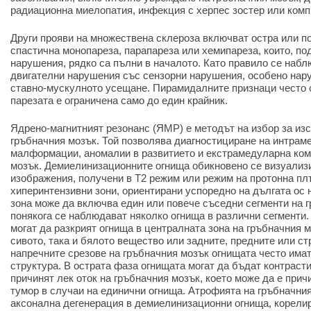
радиационна миелопатия, инфекция с херпес зостер или комп
Други прояви на множествена склероза включват остра или п
спастична монопареза, парапареза или хемипареза, които, по
нарушения, рядко са пълни в началото. Като правило се наб
двигателни нарушения със сензорни нарушения, особено нар
ставно-мускулното усещане. Пирамидалните признаци често с
парезата е ограничена само до един крайник.
Ядрено-магнитният резонанс (ЯМР) е методът на избор за из
гръбначния мозък. Той позволява диагностициране на интрам
малформации, аномалии в развитието и екстрамедуларна ком
мозък. Демиелинизационните огнища обикновено се визуализи
изображения, получени в Т2 режим или режим на протонна плъ
хиперинтензивни зони, ориентирани успоредно на дългата ос 
зона може да включва един или повече съседни сегменти на г
понякога се наблюдават няколко огнища в различни сегменти
могат да разкрият огнища в централната зона на гръбначния 
сивото, така и бялото вещество или задните, предните или с
напречните срезове на гръбначния мозък огнищата често има
структура. В острата фаза огнищата могат да бъдат контрасти
причинят лек оток на гръбначния мозък, което може да е прич
тумор в случаи на единични огнища. Атрофията на гръбначния
аксонална дегенерация в демиелинизационни огнища, корелир