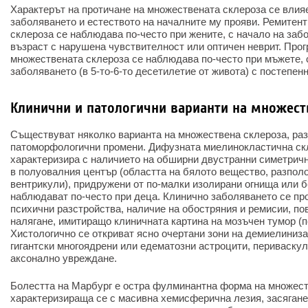
Характерът на протичане на множествената склероза се влияе
заболяването и естеството на началните му прояви. Ремитен
склероза се наблюдава по-често при жените, с начало на заб
възраст с нарушена чувствителност или оптичен неврит. Прог
множествената склероза се наблюдава по-често при мъжете, 
заболяването (в 5-то-6-то десетилетие от живота) с постепен
Клинични и патологични варианти на множест
Съществуват няколко варианта на множествена склероза, раз
патоморфологични промени. Дифузната миелинокластична ск
характеризира с наличието на обширни двустранни симетрич
в полуовалния център (областта на бялото вещество, разпол
вентрикули), придружени от по-малки изолирани огнища или б
наблюдават по-често при деца. Клинично заболяването се пр
психични разстройства, наличие на обостряния и ремисии, п
налягане, имитиращо клиничната картина на мозъчен тумор (
Хистологично се откриват ясно очертани зони на демиелиниз
гигантски многоядрени или едематозни астроцити, периваску
аксонално увреждане.
Болестта на Марбург е остра фулминантна форма на множест
характеризираща се с масивна хемисферична лезия, засягане