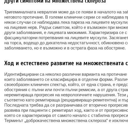
Други симптоми на множествена склероза
Тригеминалната невралгия може да се появи в началото на за
неговото протичане. В големи клинични серии се наблюдава п
някои случаи се наблюдава лека пареза на лицевите мускул
на лицевия нерв. Рядък симптом, който е възможен при множе
други заболявания, е лицевата миокимия. Характеризира се 
фасцикулаторни потрепвания на лицевите мускули. Засягане
на торса, водещо до дихателна недостатъчност, обикновено с
заболяването, но е възможно и в острата фаза на обостряне.
Ход и естествено развитие на множествената 
Идентифицирани са няколко различни варианта на протичане 
които заболяването се класифицира в отделни форми. Разли
своеобразен клиничен спектър, който, от една страна, е пред
обостряния с пълни или почти пълни ремисии, а от друга стра
неремитираща прогресия на неврологичните нарушения. Тези
съответно като ремитираща (рецидивиращо-ремитентна) и пър
Последната трябва да се разграничава от вторично прогресив
развива при пациенти с ремитирал ход, както и от прогресив
която се характеризира от самото начало с стабилна прогреси
Терминът „доброкачествена множествена склероза“ е изключе