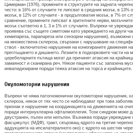
Цимерман (1976), промените в структурите на задната черепна
често: в 16% от случаите те липсват в средния мозък, в 13% о
мозък, в 12% от случаите - в продълговатия мозък, в 7% от сл
сравнение, промените липсват в зрителните нерви, мозъчнит
мозък съответно в 1, 3 и 1% от случаите. Въпреки че уврежда
проявява със същите симптоми като увреждането на други ча
хемипареза, парапареза или сензорни нарушения), възможни 
на множествена склероза, свързани с нарушаване на специф
ствол - включително нарушения на конюгираните движения на
преглъщането и дишането. Лезиите в подкорковите части на м
церебеларните пътища могат да причинят атаксия на крайници
замаяност и сканирана реч. Някои пациенти със запазена му
инвалидизирани поради тежка атаксия на торса и крайниците.
Окуломоторни нарушения
Въпреки че няма патогномонични окуломоторни нарушения, х
склероза, някои от тях често се наблюдават при това заболя
признак е нарушение на координацията на движенията на очи
поради интернуклеарна офталмоплегия. Този синдром може д
двустранен, пълен или непълен. Възниква поради увреждане
фасцикулус (МДФ), тракт, свързващ ядрото на третия черепн
аддукцията на ипсилатералното око) с ядрото на шестия чер