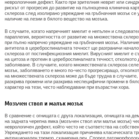
неврологичния дефект. Както при зрителния неврит или синдр
рискът от прогресия до развитие на пълноценна клинична кар
склероза след изолирано увреждане на гръбначния мозък се 
наличие на лезии в бялото вещество на мозъка.
В случаите, когато напречният миелит е непълен и следовате
параплегия, вероятността от развитие на множествена склероз
при пълно напречно увреждане на гръбначния мозък. Наличие
антитела в цереброспиналната течност ще разграничи начало
склероза от постинфекциозния миелит. Вирусният миелит е с
на цитоза и протеин в цереброспиналната течност, отколкот
заболяване. В случаите, когато множествената склероза селе
мозък, заболяването е много по-често прогресиращо, отколко
на множествената склероза може да бъде трудна в случаите,
разкрива промени или разкрива неспецифични промени в бял
характер на тези, често наблюдавани при възрастни хора.
Мозъчен ствол и малък мозък
В сравнение с огнищата с друга локализация, огнищата на де
на задната черепна ямка (мозъчен ствол или малък мозък) че
неврологичен дефект, който често не съответства на собстве
Увреждането на тази локализация причинява класическата тр
интенционален тремор, сканирана реч. Според патоморфологи