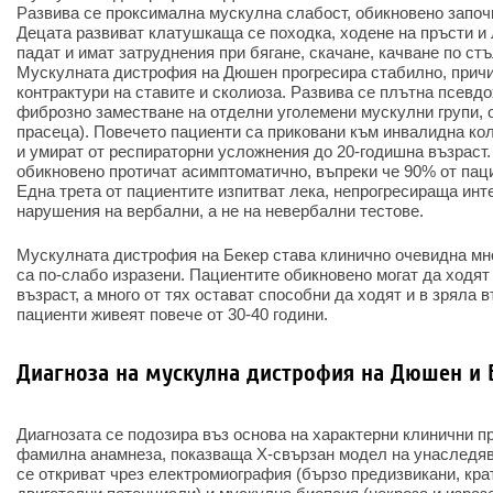
Развива се проксимална мускулна слабост, обикновено започ
Децата развиват клатушкаща се походка, ходене на пръсти и 
падат и имат затруднения при бягане, скачане, качване по стъ
Мускулната дистрофия на Дюшен прогресира стабилно, прич
контрактури на ставите и сколиоза. Развива се плътна псевд
фиброзно заместване на отделни уголемени мускулни групи, 
прасеца). Повечето пациенти са приковани към инвалидна ко
и умират от респираторни усложнения до 20-годишна възраст
обикновено протичат асимптоматично, въпреки че 90% от пац
Една трета от пациентите изпитват лека, непрогресираща инт
нарушения на вербални, а не на невербални тестове.
Мускулната дистрофия на Бекер става клинично очевидна мно
са по-слабо изразени. Пациентите обикновено могат да ходят
възраст, а много от тях остават способни да ходят и в зряла 
пациенти живеят повече от 30-40 години.
Диагноза на мускулна дистрофия на Дюшен и 
Диагнозата се подозира въз основа на характерни клинични пр
фамилна анамнеза, показваща Х-свързан модел на унаследяв
се откриват чрез електромиография (бързо предизвикани, кра