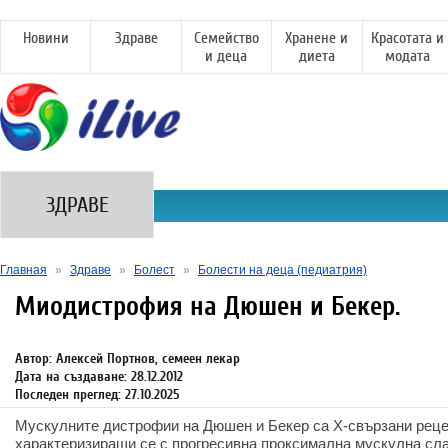
Новини
Здраве
Семейство
Хранене и
Красотата и
и деца
диета
модата
ЗДРАВЕ
Главная
»
Здраве
»
Болест
»
Болести на деца (педиатрия)
Миодистрофия на Дюшен и Бекер.
Автор: Алексей Портнов, семеен лекар
Дата на създаване: 28.12.2012
Последен преглед: 27.10.2025
Мускулните дистрофии на Дюшен и Бекер са Х-свързани реце
характеризиращи се с прогресивна проксимална мускулна сл