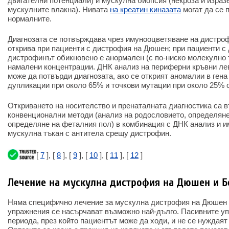
двигателни потенциали) и мускулна биопсия (некроза и израз
мускулните влакна). Нивата
на креатин киназата
могат да се 
нормалните.
Диагнозата се потвърждава чрез имунооцветяване на дистро
открива при пациенти с дистрофия на Дюшен; при пациенти с
дистрофинът обикновено е анормален (с по-ниско молекулно 
намалени концентрации. ДНК анализ на периферни кръвни ле
може да потвърди диагнозата, ако се открият аномалии в ген
дупликации при около 65% и точкови мутации при около 25% о
Откриването на носителство и пренаталната диагностика са 
конвенционални методи (анализ на родословието, определяне 
определяне на феталния пол) в комбинация с ДНК анализ и и
мускулна тъкан с антитела срещу дистрофин.
[
7
], [
8
], [
9
], [
10
], [
11
], [
12
]
Лечение на мускулна дистрофия на Дюшен и Б
Няма специфично лечение за мускулна дистрофия на Дюшен 
упражнения се насърчават възможно най-дълго. Пасивните у
периода, през който пациентът може да ходи, и не се нуждаят