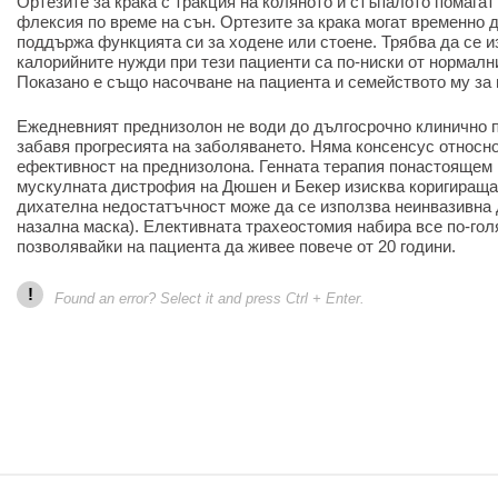
Ортезите за крака с тракция на коляното и стъпалото помагат
флексия по време на сън. Ортезите за крака могат временно 
поддържа функцията си за ходене или стоене. Трябва да се и
калорийните нужди при тези пациенти са по-ниски от нормални
Показано е също насочване на пациента и семейството му за 
Ежедневният преднизолон не води до дългосрочно клинично п
забавя прогресията на заболяването. Няма консенсус относн
ефективност на преднизолона. Генната терапия понастоящем 
мускулната дистрофия на Дюшен и Бекер изисква коригираща 
дихателна недостатъчност може да се използва неинвазивна 
назална маска). Елективната трахеостомия набира все по-гол
позволявайки на пациента да живее повече от 20 години.
!
Found an error? Select it and press Ctrl + Enter.