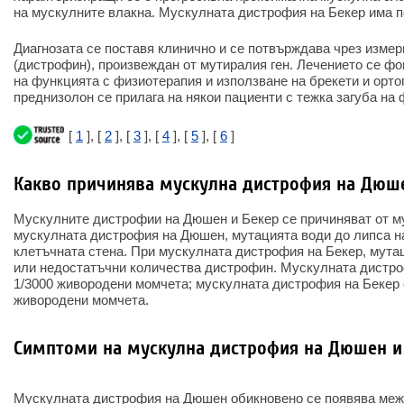
на мускулните влакна. Мускулната дистрофия на Бекер има по
Диагнозата се поставя клинично и се потвърждава чрез измер
(дистрофин), произвеждан от мутиралия ген. Лечението се ф
на функцията с физиотерапия и използване на брекети и орто
преднизолон се прилага на някои пациенти с тежка загуба на 
[
1
], [
2
], [
3
], [
4
], [
5
], [
6
]
Какво причинява мускулна дистрофия на Дюше
Мускулните дистрофии на Дюшен и Бекер се причиняват от му
мускулната дистрофия на Дюшен, мутацията води до липса н
клетъчната стена. При мускулната дистрофия на Бекер, мута
или недостатъчни количества дистрофин. Мускулната дистр
1/3000 живородени момчета; мускулната дистрофия на Бекер 
живородени момчета.
Симптоми на мускулна дистрофия на Дюшен и
Мускулната дистрофия на Дюшен обикновено се появява межд