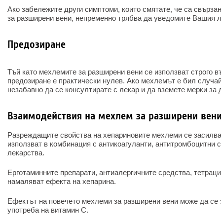
Ако забележите други симптоми, които смятате, че са свърза
за разширени вени, непременно трябва да уведомите Вашия ле
Предозиране
Тъй като мехлемите за разширени вени се използват строго в
предозиране е практически нулев. Ако мехлемът е бил случай
незабавно да се консултирате с лекар и да вземете мерки за 
Взаимодействия на мехлем за разширени вени
Разреждащите свойства на хепариновите мехлеми се засилват
използват в комбинация с антикоагуланти, антитромбоцитни 
лекарства.
Ерготаминните препарати, антиалергичните средства, тетраци
намаляват ефекта на хепарина.
Ефектът на повечето мехлеми за разширени вени може да се
употреба на витамин С.