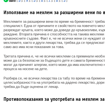
Използване на мехлем за разширени вени по 
Мехлемите за разширени вени по време на бременност трябва
специалист. Една от причините е свойството на повечето мех
разреждат кръвта, което може да доведе до кръвоизливи, кър
раждане. Втората причина е способността на такива мехлеми
кръвоносните съдове. Факт е, че не всички жени се нуждаят о
мехлемите, както и други лекарства, трябва да се предписва
само ако има ясни показания за това.
Третата причина е, че не всички мехлеми са преминали необ
може да са безопасни за бъдещото дете и самата бременност
могат да причинят алергии, което може да има изключително 
процеса на носене на дете.
Разбира се, не всички лекарства са табу по време на бременн
целесъобразността на употребата на дадено лекарство, дори
трябва да бъде оценена от лекар.
Противопоказания за употребата на мехлем з