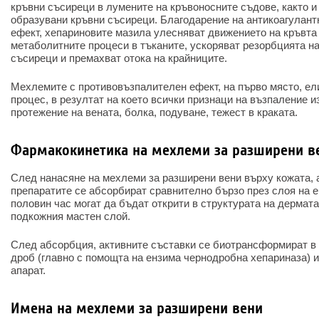
кръвни съсиреци в лумените на кръвоносните съдове, както и
образувани кръвни съсиреци. Благодарение на антикоагулант
ефект, хепариновите мазила улесняват движението на кръвта
метаболитните процеси в тъканите, ускоряват резорбцията н
съсиреци и премахват отока на крайниците.
Мехлемите с противовъзпалителен ефект, на първо място, е
процес, в резултат на което всички признаци на възпаление и
протежение на вената, болка, подуване, тежест в краката.
Фармакокинетика на мехлеми за разширени в
След нанасяне на мехлеми за разширени вени върху кожата, 
препаратите се абсорбират сравнително бързо през слоя на е
половин час могат да бъдат открити в структурата на дермата,
подкожния мастен слой.
След абсорбция, активните съставки се биотрансформират в 
дроб (главно с помощта на ензима чернодробна хепариназа) 
апарат.
Имена на мехлеми за разширени вени