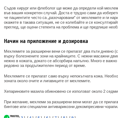
Съдов хирург или флеболог ще може да определи кой мехле
във вашия конкретен случай. Доста е трудно сами да избере
че пациентите често са „разочаровани“ от мехлемите и ги нар
окажете в такава ситуация, не се колебайте и се консултирай
преглед, ще оцени степента на проблема и ще предпише необ
Начин на приложение и дозировка
Мехлемите за разширени вени се прилагат два пъти дневно (с
върху болезнените зони на крайниците. С нежни масажни дви
нежно в кожата, докато се абсорбира напълно. Много е важно
редовно за продължителен период от време.
Мехлемите се прилагат само върху непокътната кожа. Необхо
зоната около очите и лигавиците от мехлемите.
Хепариновите мазила обикновено се използват около 2 седми
При желание, мехлеми за разширени вени могат да се прилага
бинтове или специални антиварикозни декомпресивни чорапи
[
3
], [
4
], [
5
], [
6
], [
7
], [
8
], [
9
]