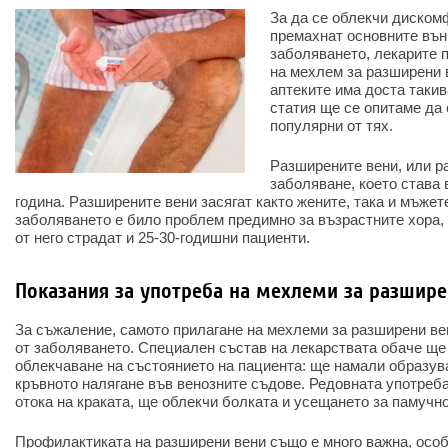
За да се облекчи дискомф
премахнат основните вън
заболяването, лекарите 
на мехлем за разширени 
аптеките има доста такив
статия ще се опитаме да
популярни от тях.
Разширените вени, или р
заболяване, което става 
година. Разширените вени засягат както жените, така и мъжете
заболяването е било проблем предимно за възрастните хора, 
от него страдат и 25-30-годишни пациенти.
Показания за употреба на мехлеми за разшире
За съжаление, самото прилагане на мехлеми за разширени ве
от заболяването. Специален състав на лекарствата обаче ще
облекчаване на състоянието на пациента: ще намали образув
кръвното налягане във венозните съдове. Редовната употреб
отока на краката, ще облекчи болката и усещането за памучно
Профилактиката на разширени вени също е много важна, особ