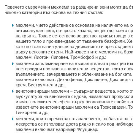
Повечето съвременни мехлеми за разширени вени могат да бъ
няколко категории въз основа на техния състав:
мехлеми, чието действие се основава на наличието на х
антикоагулант или, по-просто казано, вещество, което 
на кръвта. Това е естествено вещество, присъстващо в 
нашето тяло и произвеждано от тъканните базофили. Хе
като по този начин улеснява движението ѝ през съдовет
върху венозните стени. Най-известните мехлеми на база
мехлем, Лиотон, Липовен, Тромбофоб и др.;
мехлеми за елиминиране на възпалителната реакция въ
нестероидни противовъзпалителни вещества, които спом
възпалението, зачервяването и облекчаване на болката 
мехлеми включват: Диклофенак, Диклак-гел, Дикловит-ге
крем, Биструм-гел и др.;
венотонизиращи мехлеми – съдържат вещества, които о
мускулатура на венозните съдове, намаляват пропускли
и имат положителен ефект върху реологичните свойства 
известните венотонизиращи мехлеми са Троксевазин, Тр
Гинкор-гел и др.;
мехлеми, които премахват възпалението, на базата на г
лекарства се използват доста рядко и само под наблюде
мехлеми включват например Флуцинар.