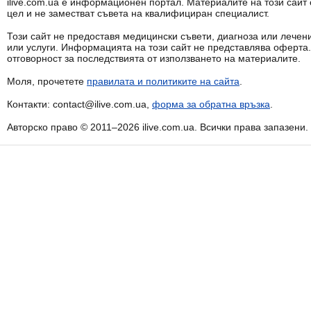
ilive.com.ua е информационен портал. Материалите на този сай
цел и не заместват съвета на квалифициран специалист.
Този сайт не предоставя медицински съвети, диагноза или лечени
или услуги. Информацията на този сайт не представлява оферта
отговорност за последствията от използването на материалите.
Моля, прочетете
правилата и политиките на сайта
.
Контакти: contact@ilive.com.ua,
форма за обратна връзка
.
Авторско право © 2011–2026 ilive.com.ua. Всички права запазени.