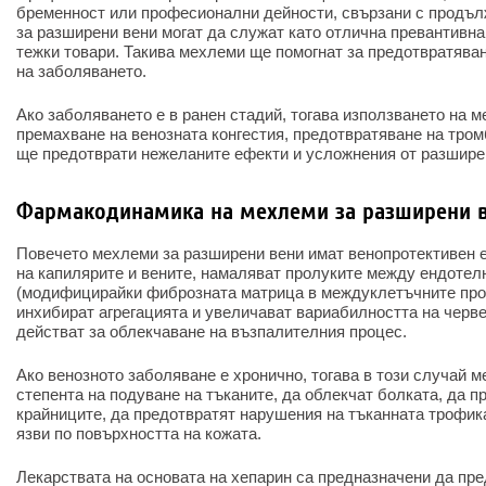
бременност или професионални дейности, свързани с продъ
за разширени вени могат да служат като отлична превантивна
тежки товари. Такива мехлеми ще помогнат за предотвратяван
на заболяването.
Ако заболяването е в ранен стадий, тогава използването на 
премахване на венозната конгестия, предотвратяване на тро
ще предотврати нежеланите ефекти и усложнения от разшире
Фармакодинамика на мехлеми за разширени 
Повечето мехлеми за разширени вени имат венопротективен е
на капилярите и вените, намаляват пролуките между ендотел
(модифицирайки фиброзната матрица в междуклетъчните про
инхибират агрегацията и увеличават вариабилността на черве
действат за облекчаване на възпалителния процес.
Ако венозното заболяване е хронично, тогава в този случай 
степента на подуване на тъканите, да облекчат болката, да п
крайниците, да предотвратят нарушения на тъканната трофика
язви по повърхността на кожата.
Лекарствата на основата на хепарин са предназначени да пр