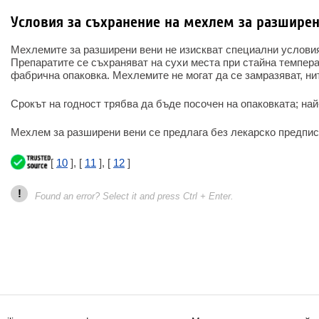
Условия за съхранение на мехлем за разшире
Мехлемите за разширени вени не изискват специални условия
Препаратите се съхраняват на сухи места при стайна темпер
фабрична опаковка. Мехлемите не могат да се замразяват, нит
Срокът на годност трябва да бъде посочен на опаковката; най-
Мехлем за разширени вени се предлага без лекарско предпис
[
10
], [
11
], [
12
]
!
Found an error? Select it and press Ctrl + Enter.