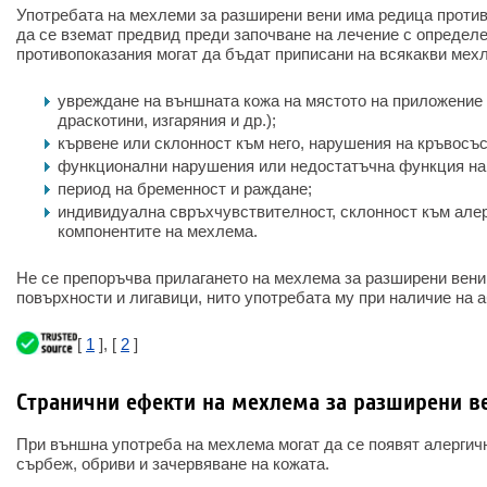
Употребата на мехлеми за разширени вени има редица против
да се вземат предвид преди започване на лечение с определ
противопоказания могат да бъдат приписани на всякакви мех
увреждане на външната кожа на мястото на приложение 
драскотини, изгаряния и др.);
кървене или склонност към него, нарушения на кръвосъ
функционални нарушения или недостатъчна функция на 
период на бременност и раждане;
индивидуална свръхчувствителност, склонност към алер
компонентите на мехлема.
Не се препоръчва прилагането на мехлема за разширени вен
повърхности и лигавици, нито употребата му при наличие на 
[
1
], [
2
]
Странични ефекти на мехлема за разширени в
При външна употреба на мехлема могат да се появят алергич
сърбеж, обриви и зачервяване на кожата.