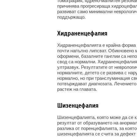
томография, ядрено-магнитен резона
причинява прогресираща хидроцефали
развиват само минимални неврологич
поддържащо.
Хидраненцефалия
Хидраненцефалията е крайна форма 
почти напълно липсват. Обикновено 
оформени, базалните ганглии са непо
свод са нормални. Хидраненцефалият
ултразвук. Резултатите от неврологи
нормалните, детето се развива с на
нормално, но при транслуминация св
потвърждават диагнозата. Лечението
растеж на главата.
Шизенцефалия
Шизенцефалията, която може да се 
резултат от образуването на анормал
разлика от поренцефалията, за която
шизенцефалията се счита за дефект 