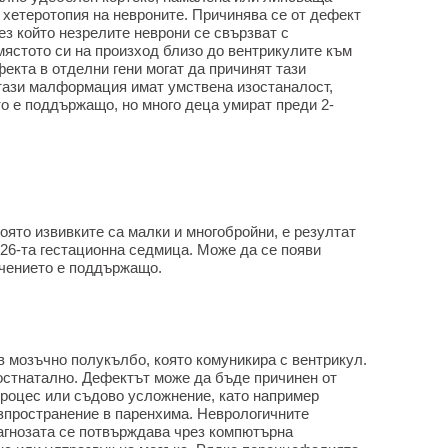
хетеротопия на невроните. Причинява се от дефект
ез който незрелите неврони се свързват с
мястото си на произход близо до вентрикулите към
екта в отделни гени могат да причинят тази
 тази малформация имат умствена изостаналост,
о е поддържащо, но много деца умират преди 2-
която извивките са малки и многобройни, е резултат
 26-та гестационна седмица. Може да се появи
ечението е поддържащо.
в мозъчно полукълбо, която комуникира с вентрикул.
остнатално. Дефектът може да бъде причинен от
процес или съдово усложнение, като например
зпространение в паренхима. Неврологичните
агнозата се потвърждава чрез компютърна