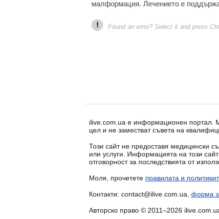
малформация. Лечението е поддърж
!
Found an error? Select it and press Ctr
ilive.com.ua е информационен портал.
цел и не заместват съвета на квалифиц
Този сайт не предоставя медицински съ
или услуги. Информацията на този сай
отговорност за последствията от изпол
Моля, прочетете
правилата и политикит
Контакти: contact@ilive.com.ua,
форма з
Авторско право © 2011–2026 ilive.com.u