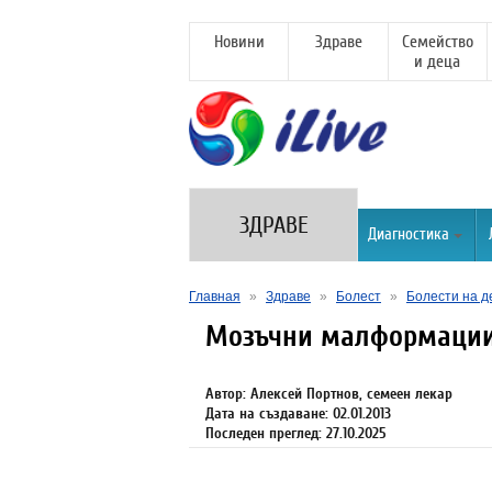
Новини
Здраве
Семейство
и деца
ЗДРАВЕ
Диагностика
Главная
»
Здраве
»
Болест
»
Болести на д
Мозъчни малформаци
Автор: Алексей Портнов, семеен лекар
Дата на създаване: 02.01.2013
Последен преглед: 27.10.2025