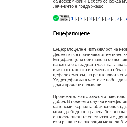
са деформирани. Бебето се ражда мъ
Лечението е поддържащо.
[
1
], [
2
], [
3
], [
4
], [
5
], [
6
], [
Енцефалоцеле
Енцефалоцеле е изпъкналост на нерв
Дефектът се причинява от непълно за
Енцефалоцеле обикновено се появява
навсякъде от задната част на глават
във фронталната и теменната област
цефалохематом, но рентгеновата сни
Хидроцефалията често се наблюдава
други вродени аномалии.
Прогнозата, която зависи от местопо
добра. В повечето случаи енцефалоц
са големи, хернията обикновено съд
може да бъде отстранена без влоша
енцефалоцелите са свързани с други
извършване на операция може да бъд