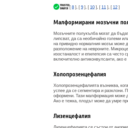
[
8
], [
9
], [
10
], [
11
], [
12
]
Малформирани мозъчни по
Мозъчните полукълба могат да бъдат
липсват, да са необичайно големи ил
на привидно нормалния мозък може д
разположение на невроните. Микроце
изостаналост и епилепсия са често 
включително антиконвулсанти, ако е 
Холопрозенцефалия
Холопрозенцефалията възниква, кога
успее да се сегментира и разклони. 
оформени. Тази малформация може да
Ако е тежка, плодът може да умре п
Лизенцефалия
Лизенцефалията се състои от анорм