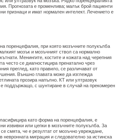
нс или ултразвук на мозъка. Рядко поренцефалията
я. Прогнозата е променлива; малък брой пациенти
ни признаци и имат нормален интелект. Лечението е
на поренцефалия, при която мозъчните полукълба
малкият мозък и мозъчният ствол са нормално
кътнати. Менингите, костите и кожата над черепния
а често се диагностицира пренатално чрез
чния преглед, като правило, се различават от
рушения. Външно главата може да изглежда
етлината прозира напълно. КТ или ултразвук
 е поддържащо, с шунтиране в случай на прекомерен
класифицира като форма на поренцефалия, е
ни извивки или цепки в мозъчните полукълба. За
 се смята, че е резултат от мозъчно увреждане,
в невронната миграция и следователно за истинска