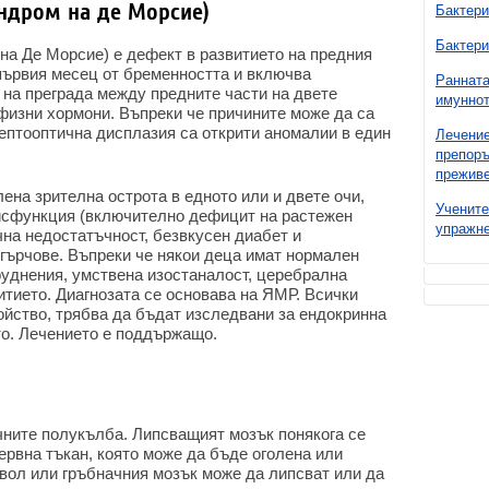
индром на де Морсие)
Бактери
Бактери
на Де Морсие) е дефект в развитието на предния
 първия месец от бременността и включва
Ранната
 на преграда между предните части на двете
имуннот
физни хормони. Въпреки че причините може да са
септооптична дисплазия са открити аномалии в един
Лечение
препоръ
преживе
на зрителна острота в едното или и двете очи,
Учените
дисфункция (включително дефицит на растежен
упражне
на недостатъчност, безвкусен диабет и
 гърчове. Въпреки че някои деца имат нормален
руднения, умствена изостаналост, церебрална
итието. Диагнозата се основава на ЯМР. Всички
ойство, трябва да бъдат изследвани за ендокринна
о. Лечението е поддържащо.
ните полукълба. Липсващият мозък понякога се
ервна тъкан, която може да бъде оголена или
твол или гръбначния мозък може да липсват или да