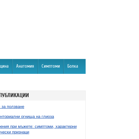
цина
Анатомия
Симптоми
Болка
ПУБЛИКАЦИИ
 за ползване
нториални огнища на глиоза
ния при мъжете: симптоми, характерни
чески признаци