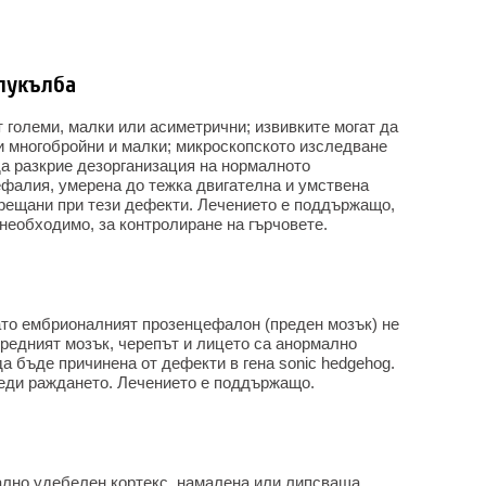
лукълба
 големи, малки или асиметрични; извивките могат да
и многобройни и малки; микроскопското изследване
а разкрие дезорганизация на нормалното
фалия, умерена до тежка двигателна и умствена
срещани при тези дефекти. Лечението е поддържащо,
необходимо, за контролиране на гърчовете.
то ембрионалният прозенцефалон (преден мозък) не
Предният мозък, черепът и лицето са анормално
 бъде причинена от дефекти в гена sonic hedgehog.
реди раждането. Лечението е поддържащо.
ално удебелен кортекс, намалена или липсваща