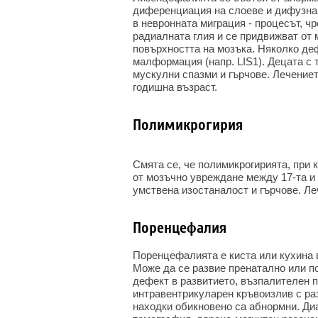
диференциация на слоеве и дифузна 
в невронната миграция - процесът, чр
радиалната глия и се придвижват от 
повърхността на мозъка. Няколко деф
малформация (напр. LIS1). Децата с
мускулни спазми и гърчове. Лечениет
годишна възраст.
Полимикрогирия
Смята се, че полимикрогирията, при 
от мозъчно увреждане между 17-та и
умствена изостаналост и гърчове. Л
Поренцефалия
Поренцефалията е киста или кухина 
Може да се развие пренатално или п
дефект в развитието, възпалителен 
интравентрикуларен кръвоизлив с ра
находки обикновено са абнормни. Ди