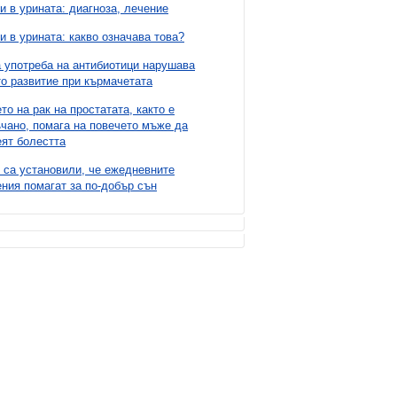
и в урината: диагноза, лечение
и в урината: какво означава това?
 употреба на антибиотици нарушава
о развитие при кърмачетата
то на рак на простатата, както е
чано, помага на повечето мъже да
ят болестта
 са установили, че ежедневните
ния помагат за по-добър сън