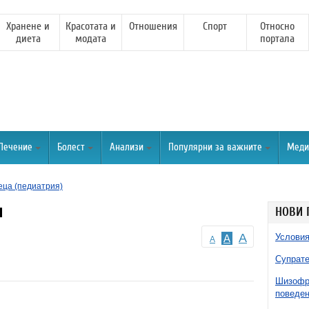
Хранене и
Красотата и
Отношения
Спорт
Относно
диета
модата
портала
Лечение
Болест
Анализи
Популярни за важните
Меди
еца (педиатрия)
и
НОВИ 
A
Условия
A
A
Супрате
Шизофре
поведен