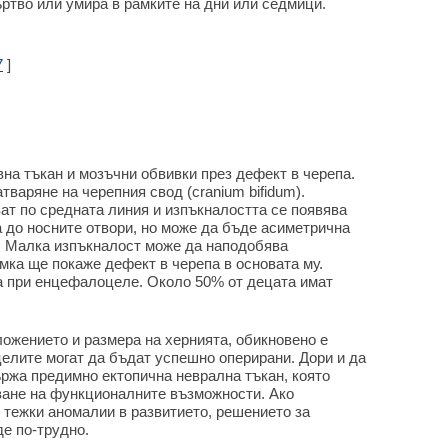
ртво или умира в рамките на дни или седмици.
7
]
на тъкан и мозъчни обвивки през дефект в черепа.
тваряне на черепния свод (cranium bifidum).
т по средната линия и изпъкналостта се появява
а до носните отвори, но може да бъде асиметрична
. Малка изпъкналост може да наподобява
мка ще покаже дефект в черепа в основата му.
 при енцефалоцеле. Около 50% от децата имат
ложението и размера на хернията, обикновено е
елите могат да бъдат успешно оперирани. Дори и да
ържа предимно ектопична неврална тъкан, която
ване на функционалните възможности. Ако
 тежки аномалии в развитието, решението за
е по-трудно.