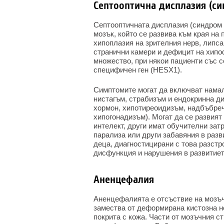
Септооптична дисплазия (с
Септооптичната дисплазия (синдром 
мозък, който се развива към края на
хипоплазия на зрителния нерв, липса
странични камери и дефицит на хипо
множество, при някои пациенти със 
специфичен ген (HESX1).
Симптомите могат да включват намале
нистагъм, страбизъм и ендокринна 
хормон, хипотиреоидизъм, надбъбреч
хипогонадизъм). Могат да се развият
интелект, други имат обучителни зат
парализа или други забавяния в разв
деца, диагностицирани с това разстр
дисфункция и нарушения в развитиет
Аненцефалия
Аненцефалията е отсъствие на мозъч
замества от деформирана кистозна н
покрита с кожа. Части от мозъчния с