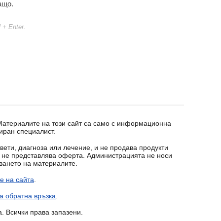
ащо.
l + Enter.
 Материалите на този сайт са само с информационна
иран специалист.
вети, диагноза или лечение, и не продава продукти
т не представлява оферта. Администрацията не носи
зването на материалите.
е на сайта
.
а обратна връзка
.
a. Всички права запазени.