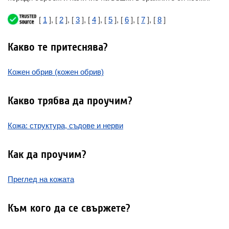
[
1
], [
2
], [
3
], [
4
], [
5
], [
6
], [
7
], [
8
]
Какво те притеснява?
Кожен обрив (кожен обрив)
Какво трябва да проучим?
Кожа: структура, съдове и нерви
Как да проучим?
Преглед на кожата
Към кого да се свържете?