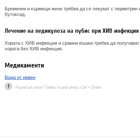
Бременни и кърмещи жени трябва да се лекуват с перметрин 
бутоксид.
Лечение на педикулоза на пубис при ХИВ инфекция
Хората с ХИВ инфекция и срамни въшки трябва да получават
хората без ХИВ инфекция.
Медикаменти
Вода от невен
!
Found an error? Select it and press Ctrl + Enter.