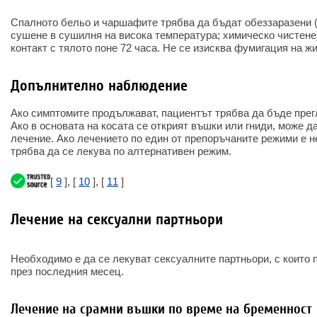
Спалното бельо и чаршафите трябва да бъдат обеззаразени (
сушене в сушилня на висока температура; химическо чистене)
контакт с тялото поне 72 часа. Не се изисква фумигация на 
Допълнително наблюдение
Ако симптомите продължават, пациентът трябва да бъде прег
Ако в основата на косата се открият въшки или гниди, може д
лечение. Ако лечението по един от препоръчаните режими е 
трябва да се лекува по алтернативен режим.
[
9
], [
10
], [
11
]
Лечение на сексуални партньори
Необходимо е да се лекуват сексуалните партньори, с които 
през последния месец.
Лечение на срамни въшки по време на бременност