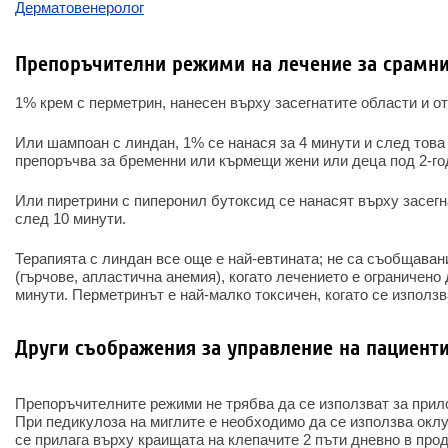
Дерматовенеролог
Препоръчителни режими на лечение за срамн
1% крем с перметрин, нанесен върху засегнатите области и о
Или шампоан с линдан, 1% се нанася за 4 минути и след това 
препоръчва за бременни или кърмещи жени или деца под 2-го
Или пиретрини с пиперонил бутоксид се нанасят върху засегн
след 10 минути.
Терапията с линдан все още е най-евтината; не са съобщаван
(гърчове, апластична анемия), когато лечението е ограничено
минути. Перметринът е най-малко токсичен, когато се използ
Други съображения за управление на пациент
Препоръчителните режими не трябва да се използват за прило
При педикулоза на миглите е необходимо да се използва оклу
се прилага върху краищата на клепачите 2 пъти дневно в про