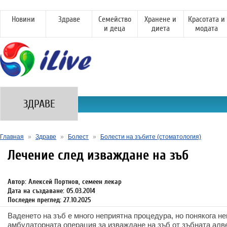
Новини
Здраве
Семейство
Хранене и
Красотата и
и деца
диета
модата
ЗДРАВЕ
Главная
»
Здраве
»
Болест
»
Болести на зъбите (стоматология)
Лечение след изваждане на зъб
Автор: Алексей Портнов, семеен лекар
Дата на създаване: 05.03.2014
Последен преглед: 27.10.2025
Ваденето на зъб е много неприятна процедура, но понякога н
амбулаторната операция за изваждане на зъб от зъбната алве