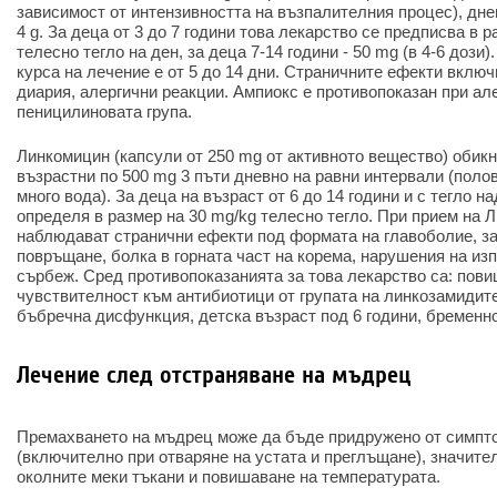
зависимост от интензивността на възпалителния процес), днев
4 g. За деца от 3 до 7 години това лекарство се предписва в 
телесно тегло на ден, за деца 7-14 години - 50 mg (в 4-6 доз
курса на лечение е от 5 до 14 дни. Страничните ефекти включ
диария, алергични реакции. Ампиокс е противопоказан при ал
пеницилиновата група.
Линкомицин (капсули от 250 mg от активното вещество) обик
възрастни по 500 mg 3 пъти дневно на равни интервали (полов
много вода). За деца на възраст от 6 до 14 години и с тегло н
определя в размер на 30 mg/kg телесно тегло. При прием на 
наблюдават странични ефекти под формата на главоболие, за
повръщане, болка в горната част на корема, нарушения на из
сърбеж. Сред противопоказанията за това лекарство са: пов
чувствителност към антибиотици от групата на линкозамидит
бъбречна дисфункция, детска възраст под 6 години, бременно
Лечение след отстраняване на мъдрец
Премахването на мъдрец може да бъде придружено от симпто
(включително при отваряне на устата и преглъщане), значите
околните меки тъкани и повишаване на температурата.