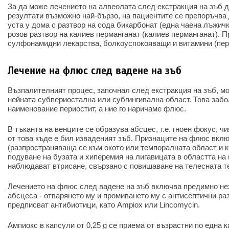
За да може лечението на алвеолата след екстракция на зъб 
резултати възможно най-бързо, на пациентите се препоръчва 
уста у дома с разтвор на сода бикарбонат (една чаена лъжич
розов разтвор на калиев перманганат (калиев перманганат). 
сулфонамидни лекарства, болкоуспокояващи и витамини (пер
Лечение на флюс след вадене на зъб
Възпалителният процес, започнал след екстракция на зъб, мо
нейната субпериостална или субгингивална област. Това заб
наименование периостит, а ние го наричаме флюс.
В тъканта на венците се образува абсцес, т.е. гноен фокус, 
от това къде е бил изваденият зъб. Признаците на флюс вкл
(разпространяваща се към окото или темпоралната област и 
подуване на бузата и хиперемия на лигавицата в областта на 
наблюдават втрисане, свързано с повишаване на телесната т
Лечението на флюс след вадене на зъб включва предимно не
абсцеса - отварянето му и промиването му с антисептични ра
предписват антибиотици, като Ampiox или Lincomycin.
Ампиокс в капсули от 0,25 g се приема от възрастни по една к