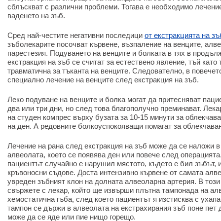
сблъскват с различни проблеми. Тогава е необходимо лечени
ваденето на зъб.
Сред най-честите негативни последици
от екстракцията на зъ
зъболекарите посочват кървене, възпаление на венците, алве
парестезия. Подуването на венците и болката в тях в продъл
екстракция на зъб се считат за естествено явление, тъй като 
травматична за тъканта на венците. Следователно, в повечет
специално лечение на венците след екстракция на зъб.
Леко подуване на венците и болка могат да притесняват паци
два или три дни, но след това благополучно преминават. Лек
на студен компрес върху бузата за 10-15 минути за облекчава
на ден. А редовните болкоуспокояващи помагат за облекчаван
Лечение на рана след екстракция на зъб може да се наложи в
алвеолата, което се появява ден или повече след операцията.
пациентът случайно е нарушил мястото, където е бил зъбът, и
кръвоносни съдове. Доста интензивно кървене от самата алве
увреден зъбният клон на долната алвеоларна артерия. В този
свържете с лекар, който ще извърши плътна тампонада на ал
хемостатична гъба, след което пациентът я изстисква с ухап
тампон се държи в алвеолата на екстрахирания зъб поне пет д
може да се яде или пие нищо горещо.