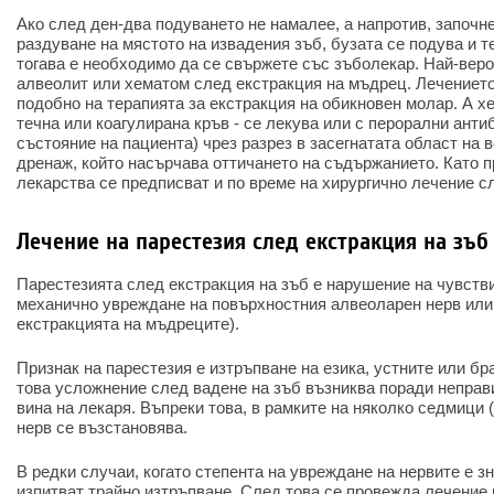
Ако след ден-два подуването не намалее, а напротив, започне
раздуване на мястото на извадения зъб, бузата се подува и 
тогава е необходимо да се свържете със зъболекар. Най-вер
алвеолит или хематом след екстракция на мъдрец. Лечениет
подобно на терапията за екстракция на обикновен молар. А хе
течна или коагулирана кръв - се лекува или с перорални анти
състояние на пациента) чрез разрез в засегнатата област на 
дренаж, който насърчава оттичането на съдържанието. Като 
лекарства се предписват и по време на хирургично лечение с
Лечение на парестезия след екстракция на зъб
Парестезията след екстракция на зъб е нарушение на чувств
механично увреждане на повърхностния алвеоларен нерв или 
екстракцията на мъдреците).
Признак на парестезия е изтръпване на езика, устните или б
това усложнение след вадене на зъб възниква поради неправ
вина на лекаря. Въпреки това, в рамките на няколко седмици 
нерв се възстановява.
В редки случаи, когато степента на увреждане на нервите е з
изпитват трайно изтръпване. След това се провежда лечение 