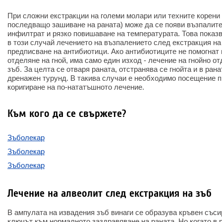
При сложни екстракции на големи молари или техните корени 
последващо зашиване на раната) може да се появи възпалите
инфилтрат и рязко повишаване на температурата. Това показ
в този случай лечението на възпалението след екстракция на
предписване на антибиотици. Ако антибиотиците не помогнат 
отделяне на гной, има само един изход - лечение на гнойно о
зъб. За целта се отваря раната, отстранява се гнойта и в ра
дренажен турунд. В такива случаи е необходимо посещение п
коригиране на по-нататъшното лечение.
Към кого да се свържете?
Зъболекар
Зъболекар
Зъболекар
Лечение на алвеолит след екстракция на зъб
В ампулата на извадения зъб винаги се образува кръвен съсире
ключът към нормалното заздравяване на раната. Но когато в 