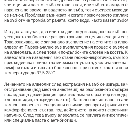
частици, или част от зъба остане в нея, или зъбната ампула 
наранена по време на ваденето на зъба, този съсирек може да
се нагнои. Проблеми възникват и когато прекомерното изплак
на зъб отмие тромба от раната, което води, както казват зъбо
И в двата случая, два или три дни след изваждане на зъб, вен
усещането за болка се разпространява по целия венеца и се 
Това означава, че е започнало възпаление на стените на алве
алвеолит. Първоначално във възпалителния процес е въвлеч
на алвеолата, а след това и по-дълбоките слоеве на костта. 
алвеолата на извадения зъб стане гнойно-некротично, към го
присъединяват гнилостна миризма от устата, увеличаване на
лимфни възли и тяхната болезненост при натиск, както и пов
температура до 37,5-38°C.
Лечението на алвеолит след екстракция на зъб се извършва 
отстраняване (под местна анестезия) на разложеното съдърж
последваща дезинфекция чрез изплакване с разтвор на водо
хлорхексидин, етакридин лактат). За пълно почистване на алв
тампон, напоен със специални ензимни препарати (трипсин и
камфор-фенолен състав, под действието на които некротични
напълно. След това върху алвеолата се прилага антисептиче
или специална паста с антибиотици.