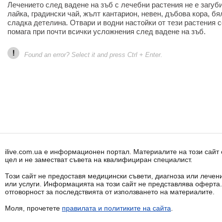
Лечението след вадене на зъб с лечебни растения не е загуб
лайка, градински чай, жълт кантарион, невен, дъбова кора, бя
сладка детелина. Отвари и водни настойки от тези растения с
помага при почти всички усложнения след вадене на зъб.
!
Found an error? Select it and press Ctrl + Enter.
ilive.com.ua е информационен портал. Материалите на този сай
цел и не заместват съвета на квалифициран специалист.
Този сайт не предоставя медицински съвети, диагноза или лечени
или услуги. Информацията на този сайт не представлява оферта
отговорност за последствията от използването на материалите.
Моля, прочетете
правилата и политиките на сайта
.