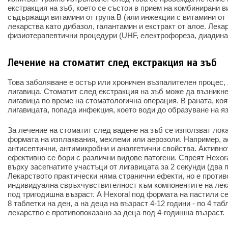
екстракция на зъб, което се състои в прием на комбинирани 
съдържащи витамини от група В (или инжекции с витамини от т
лекарства като дибазол, галантамин и екстракт от алое. Лека
физиотерапевтични процедури (UHF, електрофореза, диадина
Лечение на стоматит след екстракция на зъб
Това заболяване е остър или хроничен възпалителен процес,
лигавица. Стоматит след екстракция на зъб може да възникне
лигавица по време на стоматологична операция. В раната, коя
лигавицата, попада инфекция, което води до образуване на яз
За лечение на стоматит след вадене на зъб се използват лок
формата на изплаквания, мехлеми или аерозоли. Например, а
антисептични, антимикробни и аналгетични свойства. Активн
ефективно се бори с различни видове патогени. Спреят Hexor
върху засегнатите участъци от лигавицата за 2 секунди (два 
Лекарството практически няма странични ефекти, но е против
индивидуална свръхчувствителност към компонентите на лека
под тригодишна възраст. А Hexoral под формата на пастили с
8 таблетки на ден, а на деца на възраст 4-12 години - по 4 таб
лекарство е противопоказано за деца под 4-годишна възраст.