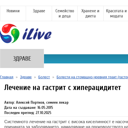
Новини
Здраве
Семейство
Хранене и
Красотата и
и деца
диета
модата
ЗДРАВЕ
Главная
»
Здраве
»
Болест
»
Болести на стомашно-чревния тракт (гаст
Лечение на гастрит с хиперацидитет
Автор: Алексей Портнов, семеен лекар
Дата на създаване: 16.05.2015
Последен преглед: 27.10.2025
Системното лечение на гастрит с висока киселинност е насоч
причината за заболяването, намаляване на производството н