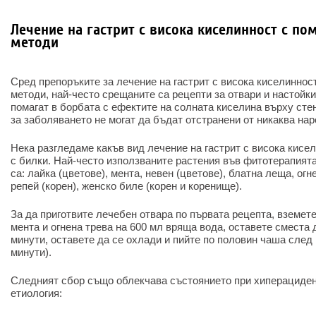
Лечение на гастрит с висока киселинност с п
методи
Сред препоръките за лечение на гастрит с висока киселиннос
методи, най-често срещаните са рецепти за отвари и настойки
помагат в борбата с ефектите на солната киселина върху сте
за заболяването не могат да бъдат отстранени от никаква на
Нека разгледаме какъв вид лечение на гастрит с висока кисе
с билки. Най-често използваните растения във фитотерапият
са: лайка (цветове), мента, невен (цветове), блатна леща, огн
репей (корен), женско биле (корен и коренище).
За да приготвите лечебен отвара по първата рецепта, вземет
мента и огнена трева на 600 мл вряща вода, оставете сместа д
минути, оставете да се охлади и пийте по половин чаша след 
минути).
Следният сбор също облекчава състоянието при хиперациден
етиология: