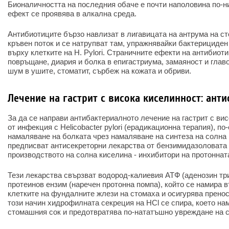
Бионаличността на последния обаче е почти наполовина по-н
ефект се проявява в алкална среда.
Антибиотиците бързо навлизат в лигавицата на антрума на с
кръвен поток и се натрупват там, упражнявайки бактерициден
върху клетките на H. Pylori. Страничните ефекти на антибиот
повръщане, диария и болка в епигастриума, замаяност и глав
шум в ушите, стоматит, сърбеж на кожата и обриви.
Лечение на гастрит с висока киселинност: ант
За да се направи антибактериалното лечение на гастрит с вис
от инфекция с Helicobacter pylori (ерадикационна терапия), по
намаляване на болката чрез намаляване на синтеза на солна 
предписват антисекреторни лекарства от бензимидазоловата 
производството на солна киселина - инхибитори на протоннат
Тези лекарства свързват водород-калиевия АТФ (аденозин тр
протеинов ензим (наречен протонна помпа), който се намира 
клетките на фундалните жлези на стомаха и осигурява пренос
този начин хидрофилната секреция на HCl се спира, което на
стомашния сок и предотвратява по-нататъшно увреждане на 