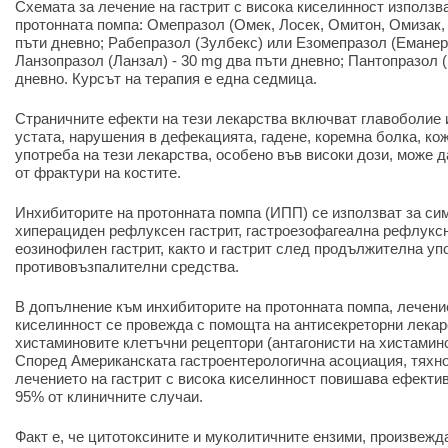
Схемата за лечение на гастрит с висока киселинност използв
протонната помпа: Омепразол (Омек, Лосек, Омитон, Омизак, 
пъти дневно; Рабепразол (Зулбекс) или Езомепразол (Еманера
Ланзопразол (Ланзал) - 30 mg два пъти дневно; Пантопразол (
дневно. Курсът на терапия е една седмица.
Страничните ефекти на тези лекарства включват главоболие 
устата, нарушения в дефекацията, гадене, коремна болка, ко
употреба на тези лекарства, особено във високи дози, може 
от фрактури на костите.
Инхибиторите на протонната помпа (ИПП) се използват за си
хиперациден рефлуксен гастрит, гастроезофагеална рефлуксн
еозинофилен гастрит, както и гастрит след продължителна уп
противовъзпалителни средства.
В допълнение към инхибиторите на протонната помпа, лечение
киселинност се провежда с помощта на антисекреторни лекар
хистаминовите клетъчни рецептори (антагонисти на хистамин
Според Американската гастроентерологична асоциация, тяхн
лечението на гастрит с висока киселинност повишава ефектив
95% от клиничните случаи.
Факт е, че цитотоксините и муколитичните ензими, произвеждан