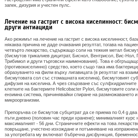
запек, дизурия и учестен пулс.
Лечение на гастрит с висока киселинност: бис
други антиациди
Ако режимът на лечение на гастрит с висока киселинност, баз
някаква причина не даде очаквания резултат, тогава на пацие
четвърто лекарство, съдържащо соли на тежкия метал бисмут
(бисмутов трикалиев дицитрат, Биснол, Вентрисол, Вис-Нол, 
Трибимол и други търговски наименования). Това е обгръщащ
(противокиселинно) средство, което също така има бактериц
образуването на филм върху лигавицата (в резултат на взаи
бисмутовата сол със стомашната киселина), бисмутовият суб
дифузия на киселина. А чрез свързване със сулфхидрилните 
клетките на бактериите Helicobacter Pylori, бисмутовите соли
ензимна система, причинявайки спиране на размножаването и
микроорганизми.
Препоръчва се бисмутов субцитрат да се приема по 0,4 g два 
пъти дневно (половин час преди хранене); минималният курс н
максималният - 56 дни. Страничните ефекти на това лекарств
повръщане, учестено изхождане и потъмняване на изпражнен
за употребата му включват бъбречна дисфункция, бременност