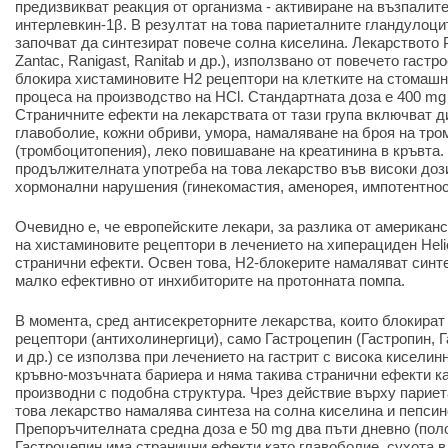
предизвикват реакция от организма - активиране на възпалит
интерлевкин-1β. В резултат на това париеталните гландулоц
започват да синтезират повече солна киселина. Лекарството Р
Zantac, Ranigast, Ranitab и др.), използвано от повечето гаст
блокира хистаминовите H2 рецептори на клетките на стомашн
процеса на производство на HCl. Стандартната доза е 400 mg
Страничните ефекти на лекарствата от тази група включват д
главоболие, кожни обриви, умора, намаляване на броя на тро
(тромбоцитопения), леко повишаване на креатинина в кръвта.
продължителната употреба на това лекарство във високи доз
хормонални нарушения (гинекомастия, аменорея, импотентнос
Очевидно е, че европейските лекари, за разлика от американ
на хистаминовите рецептори в лечението на хиперациден Heli
странични ефекти. Освен това, H2-блокерите намаляват синте
малко ефективно от инхибиторите на протонната помпа.
В момента, сред антисекреторните лекарства, които блокира
рецептори (антихолинергици), само Гастроцепин (Гастропин, 
и др.) се използва при лечението на гастрит с висока киселинн
кръвно-мозъчната бариера и няма такива странични ефекти к
производни с подобна структура. Чрез действие върху париет
това лекарство намалява синтеза на солна киселина и пепсин
Препоръчителната средна доза е 50 mg два пъти дневно (поло
Гастроцепин има странични ефекти като главоболие, сухота в