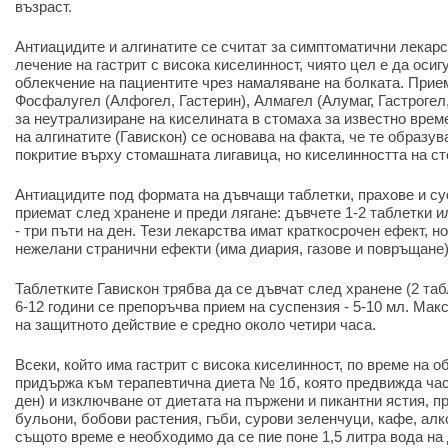
възраст.
Антиацидите и алгинатите се считат за симптоматични лекар
лечение на гастрит с висока киселинност, чиято цел е да осиг
облекчение на пациентите чрез намаляване на болката. Прие
Фосфалугел (Алфогел, Гастерин), Алмагел (Алумаг, Гастрогел,
за неутрализиране на киселината в стомаха за известно врем
на алгинатите (Гавискон) се основава на факта, че те образу
покритие върху стомашната лигавица, но киселинността на с
Антиацидите под формата на дъвчащи таблетки, прахове и су
приемат след хранене и преди лягане: дъвчете 1-2 таблетки и
- три пъти на ден. Тези лекарства имат краткосрочен ефект, н
нежелани странични ефекти (има диария, газове и повръщане)
Таблетките Гавискон трябва да се дъвчат след хранене (2 таб
6-12 години се препоръчва прием на суспензия - 5-10 мл. М
на защитното действие е средно около четири часа.
Всеки, който има гастрит с висока киселинност, по време на о
придържа към терапевтична диета № 1б, която предвижда час
ден) и изключване от диетата на пържени и пикантни ястия, п
бульони, бобови растения, гъби, сурови зеленчуци, кафе, алк
същото време е необходимо да се пие поне 1,5 литра вода на 