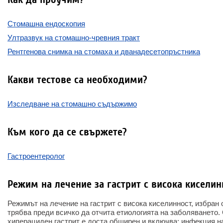
Стомашна ендоскопия
Ултразвук на стомашно-чревния тракт
Рентгенова снимка на стомаха и дванадесетопръстника
Какви тестове са необходими?
Изследване на стомашно съдържимо
Към кого да се свържете?
Гастроентеролог
Режим на лечение за гастрит с висока киселин
Режимът на лечение на гастрит с висока киселинност, избран 
трябва преди всичко да отчита етиологията на заболяването.
хиперациден гастрит е доста обширен и включва: инфекция н