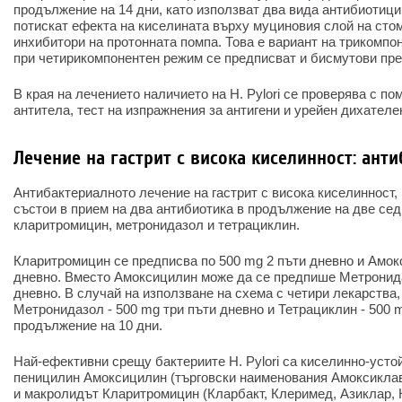
продължение на 14 дни, като използват два вида антибиотици 
потискат ефекта на киселината върху муциновия слой на сто
инхибитори на протонната помпа. Това е вариант на трикомпо
при четирикомпонентен режим се предписват и бисмутови пре
В края на лечението наличието на H. Pylori се проверява с по
антитела, тест на изпражнения за антигени и урейен дихателе
Лечение на гастрит с висока киселинност: ант
Антибактериалното лечение на гастрит с висока киселинност, п
състои в прием на два антибиотика в продължение на две сед
кларитромицин, метронидазол и тетрациклин.
Кларитромицин се предписва по 500 mg 2 пъти дневно и Амокс
дневно. Вместо Амоксицилин може да се предпише Метронида
дневно. В случай на използване на схема с четири лекарства
Метронидазол - 500 mg три пъти дневно и Тетрациклин - 500 m
продължение на 10 дни.
Най-ефективни срещу бактериите H. Pylori са киселинно-уст
пеницилин Амоксицилин (търговски наименования Амоксиклав,
и макролидът Кларитромицин (Кларбакт, Клеримед, Азиклар, К