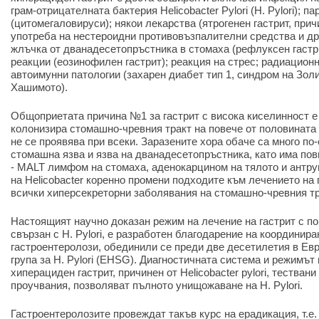
грам-отрицателната бактерия Helicobacter Pylori (H. Pylori); 
(цитомегаловируси); някои лекарства (ятрогенен гастрит, при
употреба на нестероидни противовъзпалителни средства и др
жлъчка от дванадесетопръстника в стомаха (рефлуксен гастри
реакции (еозинофилен гастрит); реакция на стрес; радиацион
автоимунни патологии (захарен диабет тип 1, синдром на Зол
Хашимото).
Общоприетата причина №1 за гастрит с висока киселинност е б
колонизира стомашно-чревния тракт на повече от половината 
не се проявява при всеки. Заразените хора обаче са много по
стомашна язва и язва на дванадесетопръстника, като има пов
- MALT лимфом на стомаха, аденокарцином на тялото и антру
на Helicobacter коренно промени подходите към лечението на 
всички хиперсекреторни заболявания на стомашно-чревния тр
Настоящият научно доказан режим на лечение на гастрит с п
свързан с H. Pylori, е разработен благодарение на координир
гастроентеролози, обединили се преди две десетилетия в Ев
група за H. Pylori (EHSG). Диагностичната система и режимът
хиперациден гастрит, причинен от Helicobacter pylori, тестван
проучвания, позволяват пълното унищожаване на H. Pylori.
Гастроентеролозите провеждат такъв курс на ерадикация, т.е