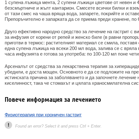
1 супена лъжица мента, 2 супени лъжици цветове от невен и 
безсмъртниче и жълт кантарион. Смесете всички билки и взе
от тази смес на чаша вряща вода, запарете, покрийте и оставе
Препоръчително е запарката да се приема преди хранене, по 6
Друго ефективно народно средство за лечение на гастрит с в
за инфузия от корени от репей и женско биле (в равни пропор
приготви в термос: растителният материал се смила, поставя
една супена лъжица на всеки 200 мл вода, залива се с вряла 
часа инфузията е готова за употреба: по 100-120 мл поне чети
Арсеналът от средства за лекарствена терапия за хиперациден
убедили, е доста мощен. Основното е да се подложите на пре
истинската причина за заболяването и да започнете лечение н
киселинност, така че стомахът и цялата храносмилателна си
Повече информация за лечението
Физиотерапия при хроничен гастрит
!
Found an error? Select it and press Ctrl + Enter.