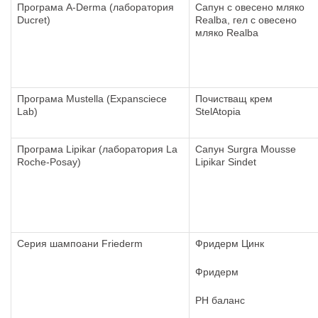
Програма A-Derma (лаборатория
Сапун с овесено мляко
Ducret)
Realba, гел с овесено
мляко Realba
Програма Mustella (Expansciece
Почистващ крем
Lab)
StelAtopia
Програма Lipikar (лаборатория La
Сапун Surgra Mousse
Roche-Posay)
Lipikar Sindet
Серия шампоани Friederm
Фридерм Цинк
Фридерм
PH баланс