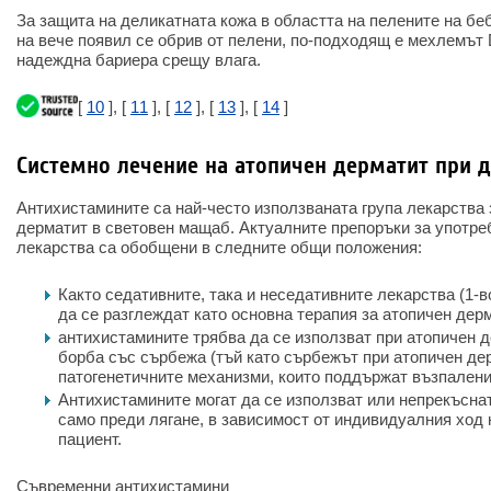
За защита на деликатната кожа в областта на пелените на беб
на вече появил се обрив от пелени, по-подходящ е мехлемът 
надеждна бариера срещу влага.
[
10
], [
11
], [
12
], [
13
], [
14
]
Системно лечение на атопичен дерматит при 
Антихистамините са най-често използваната група лекарства 
дерматит в световен мащаб. Актуалните препоръки за употреб
лекарства са обобщени в следните общи положения:
Както седативните, така и неседативните лекарства (1-в
да се разглеждат като основна терапия за атопичен дер
антихистамините трябва да се използват при атопичен д
борба със сърбежа (тъй като сърбежът при атопичен дер
патогенетичните механизми, които поддържат възпалени
Антихистамините могат да се използват или непрекъснат
само преди лягане, в зависимост от индивидуалния ход 
пациент.
Съвременни антихистамини