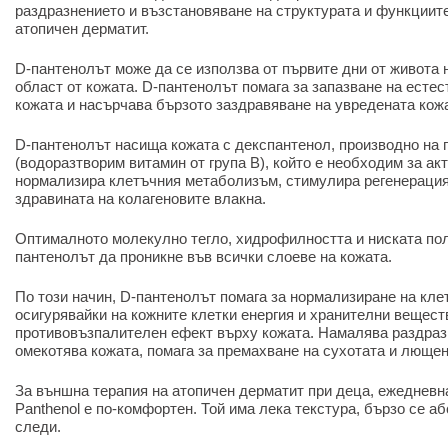
раздразнението и възстановяване на структурата и функциит
атопичен дерматит.
D-пантенолът може да се използва от първите дни от живота 
област от кожата. D-пантенолът помага за запазване на есте
кожата и насърчава бързото заздравяване на увредената кож
D-пантенолът насища кожата с декспантенол, производно на 
(водоразтворим витамин от група B), който е необходим за ак
нормализира клетъчния метаболизъм, стимулира регенерация
здравината на колагеновите влакна.
Оптималното молекулно тегло, хидрофилността и ниската пол
пантенолът да проникне във всички слоеве на кожата.
По този начин, D-пантенолът помага за нормализиране на кл
осигурявайки на кожните клетки енергия и хранителни вещест
противовъзпалителен ефект върху кожата. Намалява раздраз
омекотява кожата, помага за премахване на сухотата и лющен
За външна терапия на атопичен дерматит при деца, ежедневна
Panthenol е по-комфортен. Той има лека текстура, бързо се а
следи.