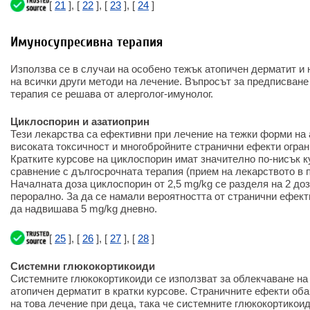
[
21
], [
22
], [
23
], [
24
]
Имуносупресивна терапия
Използва се в случаи на особено тежък атопичен дерматит и
на всички други методи на лечение. Въпросът за предписван
терапия се решава от алерголог-имунолог.
Циклоспорин и азатиоприн
Тези лекарства са ефективни при лечение на тежки форми на 
високата токсичност и многобройните странични ефекти огран
Кратките курсове на циклоспорин имат значително по-нисък 
сравнение с дългосрочната терапия (прием на лекарството в 
Началната доза циклоспорин от 2,5 mg/kg се разделя на 2 до
перорално. За да се намали вероятността от странични ефект
да надвишава 5 mg/kg дневно.
[
25
], [
26
], [
27
], [
28
]
Системни глюкокортикоиди
Системните глюкокортикоиди се използват за облекчаване на
атопичен дерматит в кратки курсове. Страничните ефекти оба
на това лечение при деца, така че системните глюкокортикоид