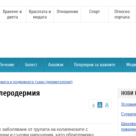
Хранене и
Красотата и
Отношения
Спорт
Относно
диета
модата
портала
Лечение
Болест
Анализи
Популярни за важните
Меди
ожата и подкожната тъкан (дерматология)
клеродермия
НОВИ 
A
Условия
A
A
Супрате
Шизофре
заболяване от групата на колагенозите с
поведен
ични и съдови нарушения, като облитериращ