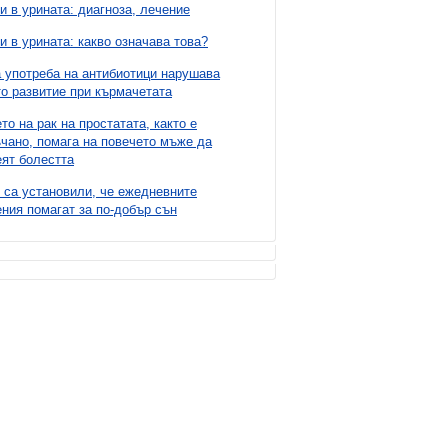
и в урината: диагноза, лечение
и в урината: какво означава това?
 употреба на антибиотици нарушава
о развитие при кърмачетата
то на рак на простатата, както е
чано, помага на повечето мъже да
ят болестта
 са установили, че ежедневните
ния помагат за по-добър сън