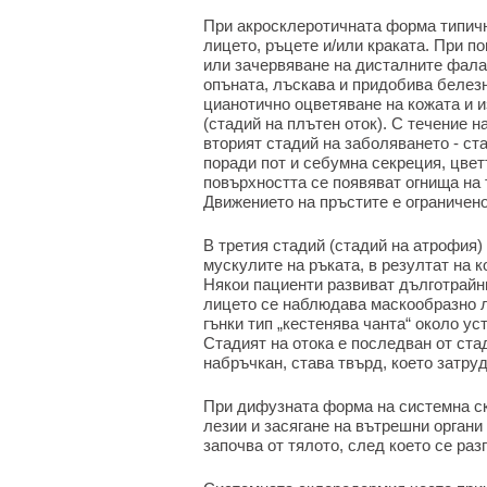
При акросклеротичната форма типичн
лицето, ръцете и/или краката. При п
или зачервяване на дисталните фала
опъната, лъскава и придобива белез
цианотично оцветяване на кожата и и
(стадий на плътен оток). С течение н
вторият стадий на заболяването - ст
поради пот и себумна секреция, цвет
повърхността се появяват огнища на 
Движението на пръстите е ограничено
В третия стадий (стадий на атрофия)
мускулите на ръката, в резултат на 
Някои пациенти развиват дълготрайн
лицето се наблюдава маскообразно ли
гънки тип „кестенява чанта“ около уст
Стадият на отока е последван от ста
набръчкан, става твърд, което затру
При дифузната форма на системна с
лезии и засягане на вътрешни органи
започва от тялото, след което се раз