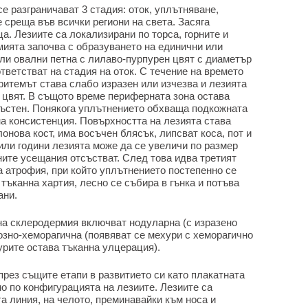
е разграничават 3 стадия: оток, уплътняване,
среща във всички региони на света. Засяга
а. Лезиите са локализирани по торса, горните и
мията започва с образуването на единични или
или овални петна с лилаво-пурпурен цвят с диаметър
тветстват на стадия на оток. С течение на времето
ритемът става слабо изразен или изчезва и лезията
 цвят. В същото време периферната зона остава
ъстен. Понякога уплътнението обхваща подкожната
на консистенция. Повърхността на лезията става
онова кост, има восъчен блясък, липсват коса, пот и
или години лезията може да се увеличи по размер
ите усещания отсъстват. След това идва третият
а атрофия, при който уплътнението постепенно се
 тъканна хартия, лесно се събира в гънка и потъва
ани.
на склеродермия включват нодуларна (с изразено
озно-хеморагична (появяват се мехури с хеморагично
урите остава тъканна улцерация).
рез същите етапи в развитието си като плакатната
о по конфигурацията на лезиите. Лезиите са
а линия, на челото, преминавайки към носа и