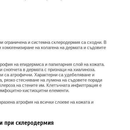
и ограничена и системна склеродермия са сходни. В
и хомогенизиране на колагена на дермата и съдовите
трофия на епидермиса и папиларния слой на кожата.
и снопчета в дермата с признаци на хиалиноза.
ли са атрофични. Характерни са удебеляване и
а, рязко стесняване на лумена на съдовете поради
клероза на стените им. Клетъчната инфилтрация е
лимфоцитно-хистиоцитни елементи.
зразена атрофия на всички слоеве на кожата и
и при склеродермия