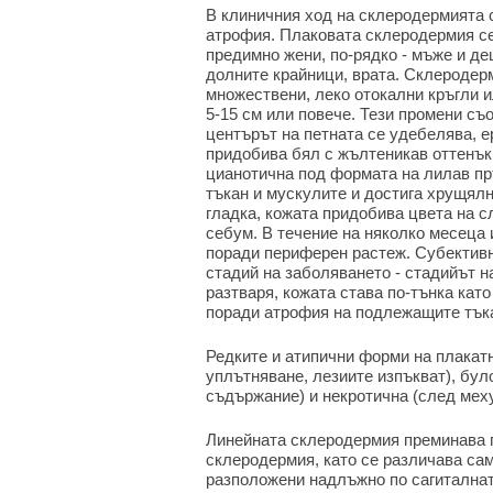
В клиничния ход на склеродермията с
атрофия. Плаковата склеродермия се 
предимно жени, по-рядко - мъже и дец
долните крайници, врата. Склеродер
множествени, леко отокални кръгли 
5-15 см или повече. Тези промени съо
центърът на петната се удебелява, е
придобива бял с жълтеникав оттенък
цианотична под формата на лилав пр
тъкан и мускулите и достига хрущял
гладка, кожата придобива цвета на сл
себум. В течение на няколко месеца 
поради периферен растеж. Субективн
стадий на заболяването - стадийът н
разтваря, кожата става по-тънка като
поради атрофия на подлежащите тък
Редките и атипични форми на плакат
уплътняване, лезиите изпъкват), бул
съдържание) и некротична (след мех
Линейната склеродермия преминава п
склеродермия, като се различава сам
разположени надлъжно по сагиталнат