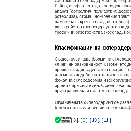
Системната склеродермия често при
Рейно, езофагопатия, склеродактилия
апарат (артралгия, полиартрит, дефо
остеолиза), стомашно-чревния тракт 
намалена секреторна и двигателна ф
разстройства (невроциркулаторна дис
трофични разстройства (косопад, нок
Класификации на склероде
Съществуват две форми на склеродер
клинични разновидности. Повечето д
проява на един-единствен процес. Т
или много подобен патологичен проце
фокална склеродермия и генерализира
органи - при системна. Освен това, 
при ограничена и системна склероде
Ограничената склеродермия се раздел
белите петна или лишейна склероза)
[
8
], [
9
], [
10
], [
11
]