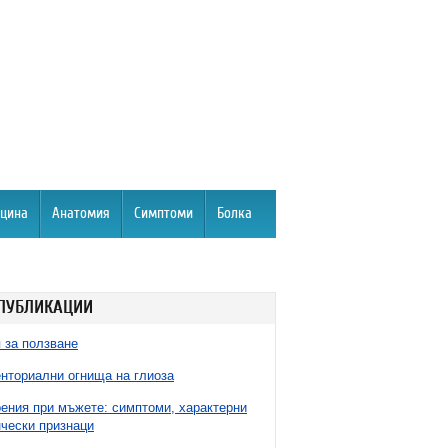
цина
Анатомия
Симптоми
Болка
ПУБЛИКАЦИИ
 за ползване
нториални огнища на глиоза
ния при мъжете: симптоми, характерни
чески признаци