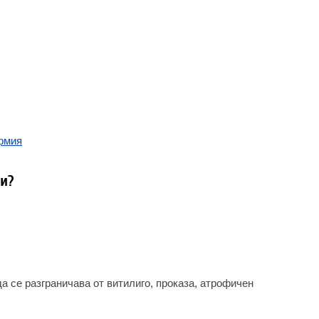
ермия
и?
 се разграничава от витилиго, проказа, атрофичен