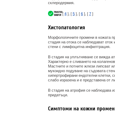
склеродермия.
[
4
], [
5
], [
6
], [
7
]
Хистопатология
Морфологичните промени в кожата пр
стадия на отока се наблюдават оток 
стени с лимфоцитна инфилтрация.
В стадия на уплътняване се вижда а
Характерно е сливането на колагенов
Мастните и потните жлези липсват и
мукоидно подуване на съдовата стен
хипертрофирани ендотелни клетки, с
слабо изразена и е представена от 
В стадия на атрофия се наблюдава и
придатъци.
Симптоми на кожни промен