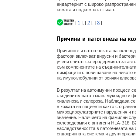
ендартериит с широко разпространен
кожата и подкожната тъкан.
[
1
], [
2
], [
3
]
Причини и патогенеза на к
Причините и патогенезата на склеро
фактори включват вирусни и бактериа
учени считат склеродермията за авт
към компонентите на съединителната
лимфоцити с повишаване на нивото 
на имуноглобулини от всички класове
В резултат на автоимунни процеси се
съединителната тъкан: мукоидно и ф
хиалиноза и склероза. Наблюдава се 
в кожата на пациенти както с ограни
микроциркулаторните нарушения и пр
значение. Наличието на фамилни слу
склеродермия с антигени HLA-B18, B
наследствеността в патогенезата на
ендокринната система и други органи