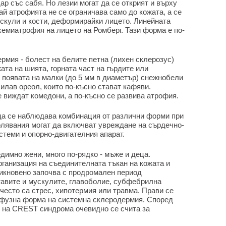
р със сабя. Но лезии могат да се открият и върху
ай атрофията не се ограничава само до кожата, а се
скули и кости, деформирайки лицето. Линейната
хемиатрофия на лицето на Ромберг. Тази форма е по-
рмия - болест на белите петна (лихен склерозус)
ата на шията, горната част на гърдите или
 появата на малки (до 5 мм в диаметър) снежнобели
лилав ореол, които по-късно стават кафяви.
е виждат комедони, а по-късно се развива атрофия.
да се наблюдава комбинация от различни форми при
олявания могат да включват увреждане на сърдечно-
стеми и опорно-двигателния апарат.
имно жени, много по-рядко - мъже и деца.
рганизация на съединителната тъкан на кожата и
икновено започва с продромален период
тавите и мускулите, главоболие, субфебрилна
често са стрес, хипотермия или травма. Прави се
ифузна форма на системна склеродермия. Според
 на CREST синдрома очевидно се счита за