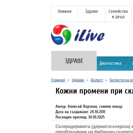
Новини
Здраве
Семейство
и деца
ЗДРАВЕ
Диагностика
Главная
»
Здраве
»
Болест
»
Болести на к
Кожни промени при с
Автор: Алексей Портнов, семеен лекар
Дата на създаване: 24.10.2011
Последен преглед: 30.10.2025
Склеродермията (дерматосклероза) е 
преобладаване на фиброзно-склерот