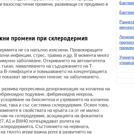
Бактери
и вазоспастични промени, развиващи се предимно в
Бактери
Ранната
имуннот
ожни промени при склеродермия
Лечение
препоръ
преживе
дермията не са напълно изяснени. Провокиращите
лни инфекции, стрес, травма и др. В момента много
Учените
оимунно заболяване. Откриването на автоантитела
упражне
 тъкан, намаляването на съдържанието на Т-
на В-лимфоцити и повишаването на концентрацията
 показват автоимунен генезис на заболяването.
 развива прогресивна дезорганизация на колагена на
ибриноидно подуване, фибриноидна некроза,
ускоряване на биосинтеза и узряването на колагена
чена, така и със системна склеродермия. Освен това,
омените в свойствата на кръвта са от не малко
чаи на склеродермия, асоциацията на фокалната
27, A1 и BW40 потвърждават ролята на
 склеродермията. Състоянието на нервната,
 на тялото играе важна роля в развитието на