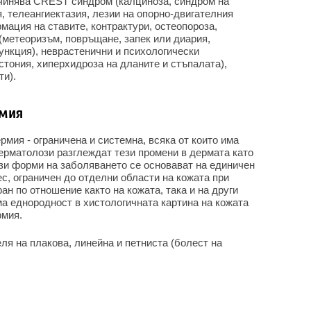
чинява CREST синдром (калциноза, синдром на
, телеангиектазия, лезии на опорно-двигателния
рмация на ставите, контрактури, остеопороза,
(метеоризъм, повръщане, запек или диария,
ункция), неврастенични и психологически
тония, хиперхидроза на дланите и стъпалата),
ти).
рмия
мия - ограничена и системна, всяка от които има
ерматолози разглеждат тези промени в дермата като
ези форми на заболяването се основават на единичен
с, ограничен до отделни области на кожата при
н по отношение както на кожата, така и на други
има еднородност в хистологичната картина на кожата
рмия.
я на плакова, линейна и петниста (болест на
.