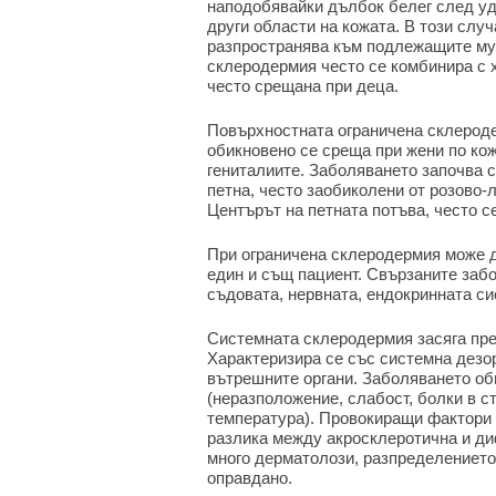
наподобявайки дълбок белег след уда
други области на кожата. В този случ
разпространява към подлежащите му
склеродермия често се комбинира с 
често срещана при деца.
Повърхностната ограничена склероде
обикновено се среща при жени по кож
гениталиите. Заболяването започва с
петна, често заобиколени от розово-
Центърът на петната потъва, често с
При ограничена склеродермия може 
един и същ пациент. Свързаните заб
съдовата, нервната, ендокринната си
Системната склеродермия засяга пред
Характеризира се със системна дезо
вътрешните органи. Заболяването об
(неразположение, слабост, болки в с
температура). Провокиращи фактори 
разлика между акросклеротична и д
много дерматолози, разпределението
оправдано.