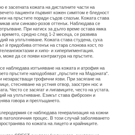
о е засегната кожата на дисталните части на
овечето пациенти първият кожен симптом е бледност
нги на пръстите поради съдов спазъм. Кожата става
никав или синкаво-розов оттенък. Наблюдава се
зтръпване. При натиск за дълго време остава ямка
а времето, средно след 1-2 месеца, се развива
адий на уплътняване. Кожата става студена, суха
ът ѝ придобива оттенък на стара слонова кост, по
телеангиоктазии и хипо- и хиперпигментация.
, може да се появи контрактура на пръстите.
 се наблюдава изтъняване на кожата и атрофия на
което пръстите наподобяват „пръстите на Мадоната“.
и незарастващи трофични язви. При засягане на
це, стесняване на устния отвор, заострен нос и
ата. Често се засягат и лигавиците, често на устата.
дий на уплътняване. Езикът става фиброзен и
днява говора и преглъщането.
клеродермия се наблюдава генерализация на кожни
 в патологичния процес. В този случай заболяването
пространява по кожата на лицето и крайниците.