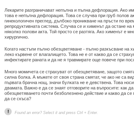
Лекарите разграничават непълна и пълна дефлорация. Ако има
това е непълна дефлорация. Това се случва при груб полов а
гинекологичен преглед, дълбоко проникване на пръсти по врем
репродуктивната система. Случва се и хименът да остане на 
няколко полови акта. Той просто се разтяга. Ако хименът е мн
хирургично.
Когато настъпи пълно обезцветяване - пълно разкъсване на 
леко кървене от влагалището. Това не е от какво да се страху
инфектирате раната и да не я травмирате още повече при пос
Много момичета се страхуват от обезцветяване, защото смята
силна болка. А мъжете от своя страна смятат, че ако не са ви
първата брачна нощ, значи булката не е девствена. Това нос
двамата. Важно е да се знаят отговорите на въпросите: как да
обезцветяването почти безболезнено действие и какво да се 
да се скъса?
!
Found an error? Select it and press Ctrl + Enter.