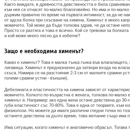
Както виждате, в древността девствеността е била сравняван
към нея се отнасят по-малко благоговейно. Но има и по-малко 
държим правилно по време на първата интимност, за да не н
от адска болка при скъсване на химена. Хименът е много капр
момичето. Той може да бъде толкова здрав, че да остане непо
Просто се разтяга и това е всичко. Кой се тревожи за болкат
и кой може много лесно да я избегне?
Защо е необходима хименът?
Какво е хименът? Това е малка тънка гънка във влагалището, 
лигавица. Хименът е предназначен да затвори входа на влага
скъса. Намира се на разстояние 2-3 см от малките срамни уст
големи срамни устни - външни).
Дебелината и еластичността на химена зависят от характерис
момичето. Колкото по-възрастна е жената, толкова по-малко е
хименът ѝ. Например: ако една жена остане девствена до 30-
губи еластичност със 70-80%. Това е една от теориите, към к
физиолози. Но можете да имате различни гледни точки по този
останете девствена за дълго време, това желание също има 
Има ситуации, когато хименът е анатомично обрасъл. Тогава 