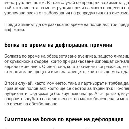
менструалния поток. В този случай се препоръчва хименът да
тъй като липсата на менструация пречи на много процеси в о
увеличава риска от заболявания на репродуктивната система
Преди хименът да се разкъса по време на полов акт, той пре
инфекция.
Болка по време на дефлорация: причини
Болката по време на обезцветяване възниква, защото лигавиц
от кръвоносни съдове, които при разкъсване изпращат сигнал
нервни окончания. Освен това, когато хименът се разкъса, мо
възпалителни процеси във влагалището, които също могат да
В този случай, както момичето, така и партньорът ѝ трябва д
правилния полов акт, който ще се състои за първи път. По-сп
лубриканти, съдържащи болкоуспокояващи. А също така, изуч
направят загубата на девственост по-малко болезнена, и ме
по време на обезболяване.
Симптоми на болка по време на дефлорация