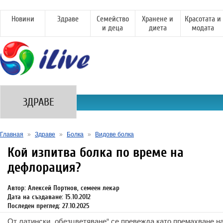
Новини
Здраве
Семейство
Хранене и
Красотата и
и деца
диета
модата
ЗДРАВЕ
Главная
»
Здраве
»
Болка
»
Видове болка
Кой изпитва болка по време на
дефлорация?
Автор: Алексей Портнов, семеен лекар
Дата на създаване: 15.10.2012
Последен преглед: 27.10.2025
От латински „обезцветяване“ се превежда като премахване на