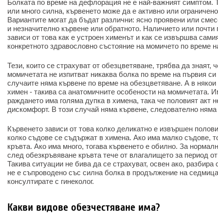
Болката по време на дефлорация не е най-важният симптом. Т
или много силна, кървенето може да е активно или ограничено
Вариантите могат да бъдат различни: ясно проявени или смес
и незначително кървене или обратното. Наличието или почти 
зависи от това как е устроен хименът и как се извършва самия
конкретното здравословно състояние на момичето по време на
Тези, които се страхуват от обезцветяване, трябва да знаят, ч
момичетата не изпитват никаква болка по време на първия си 
случаите няма кървене по време на обезцветяване. А в някои
химен - такива са анатомичните особености на момичетата. Им
раждането има голяма дупка в химена, така че половият акт 
дискомфорт. В този случай няма кървене, следователно няма 
Кървенето зависи от това колко деликатно е извършен половия
колко съдове се съдържат в химена. Ако има малко съдове, т
кръвта. Ако има много, тогава кървенето е обилно. За нормалн
след обезкръвяване кръвта тече от влагалището за период от
Такива ситуации не бива да се страхуват, освен ако, разбира 
не е съпроводено със силна болка в продължение на седмица.
консултирате с гинеколог.
Какви видове обезчестяване има?