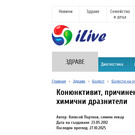
Новини
Здраве
Семейство
и деца
ЗДРАВЕ
Диагностика
Главная
»
Здраве
»
Болест
»
Болести на о
Конюнктивит, причине
химични дразнители
Автор: Алексей Портнов, семеен лекар
Дата на създаване: 23.05.2012
Последен преглед: 27.10.2025