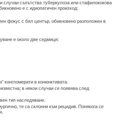
и случаи съпътства туберкулоза или стафилококова
бикновено е с идиопатичен произход:
лен фокус с бял център, обикновено разположен в
уване е около две седмици;
" конгломерати в конюнктивата.
известна; в някои случаи се появява след
вен тип наследяване.
рургично, те са склонни към рецидив. Понякога се
я.