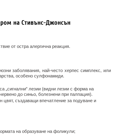
дром на Стивънс-Джонсън
твие от остра алергична реакция.
озни заболявания, най-често херпес симплекс, или
арства, особено сулфонамиди.
а „сигнални“ лезии (видни лезии с форма на
 червено до синьо, болезнени при палпация).
 цвят, създаващи впечатление за подуване и
ормата на образуване на фоликули;