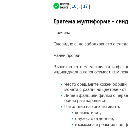
[
16
], [
17
]
Еритема мултиформе - син
Причина
Очевидно е, че заболяването е следс
Ранни прояви
Възниква като следствие от инфекци
индивидуална непоносимост към лек
Често срещаните кожни обриви с
монета с различни цветове - от
Лигави фалшиви филми с червен
бавно разтварящи се.
Патология на конюнктивата:
конюнктивит;
слузесто отделяне;
възможна е реакция под ф