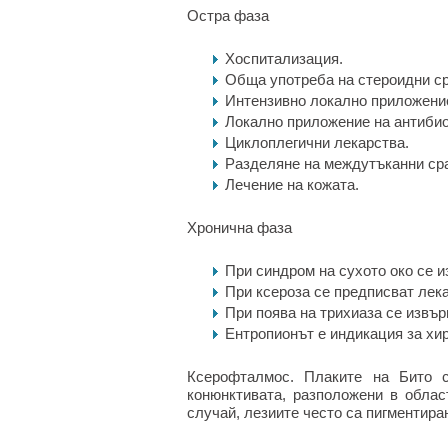
Остра фаза
Хоспитализация.
Обща употреба на стероидни с
Интензивно локално приложение
Локално приложение на антибио
Циклоплегични лекарства.
Разделяне на междутъканни сра
Лечение на кожата.
Хронична фаза
При синдром на сухото око се и
При ксероза се предписват лека
При поява на трихиаза се извъ
Ентропионът е индикация за хи
Ксерофталмос. Плаките на Бито с
конюнктивата, разположени в област
случай, лезиите често са пигментира