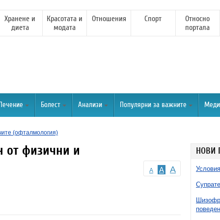
Хранене и
Красотата и
Отношения
Спорт
Относно
диета
модата
портала
Лечение
Болест
Анализи
Популярни за важните
Меди
чите (офталмология)
н от физични и
НОВИ 
A
Условия
A
A
Супрате
Шизофре
поведен