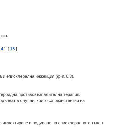
тин.
14
], [
15
]
и еписклерална инжекция (фиг. 6.3).
тероидна противовъзпалителна терапия.
ръчват в случаи, които са резистентни на
ко инжектиране и подуване на еписклералната тъкан