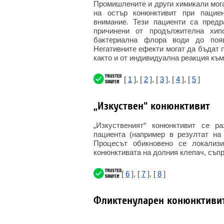
Промишлените и други химикали мога
на остър конюнктивит при пациен
внимание. Тези пациенти са предр
причинени от продължителна хип
бактериална флора води до появ
Негативните ефекти могат да бъдат 
както и от индивидуална реакция към
[
1
], [
2
], [
3
], [
4
], [
5
]
„Изкуствен“ конюнктивит
„Изкуственият“ конюнктивит се р
пациента (например в резултат на 
Процесът обикновено се локализ
конюнктивата на долния клепач, съпр
[
6
], [
7
], [
8
]
Фликтенуларен конюнктиви