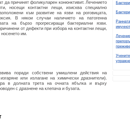
т да причинят фоликуларен конюнктивит. Лечението
Бактери
ти, носещи контактни лещи, изисква специално
Бактери
азположени към развитие на язви на роговицата,
оксия. В някои случаи наличието на патогенна
Ранната
ата на бързо прогресиращи бактериални язви.
имуннот
причинени от дефекти при избора на контактни лещи,
 носенето им.
Лечение
препоръ
преживе
Учените
упражне
азвива поради собствени умишлени действия на
изгаряне или излагане на химически дразнители).
ира в долната трета на очната ябълка и върху
оводен с дразнене на клепача и бузата.
т