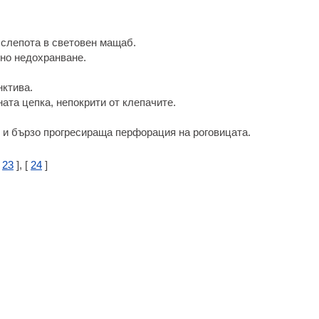
 слепота в световен мащаб.
но недохранване.
нктива.
ната цепка, непокрити от клепачите.
 и бързо прогресираща перфорация на роговицата.
[
23
], [
24
]