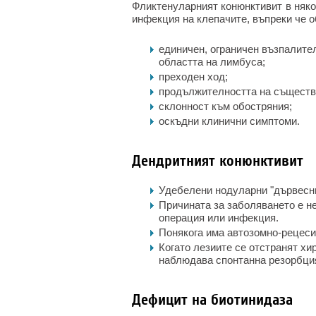
Фликтенуларният конюнктивит в няко
инфекция на клепачите, въпреки че о
единичен, ограничен възпалите
областта на лимбуса;
преходен ход;
продължителността на съществ
склонност към обостряния;
оскъдни клинични симптоми.
Дендритният конюнктивит
Удебелени нодуларни "дървесни
Причината за заболяването е не
операция или инфекция.
Понякога има автозомно-рецеси
Когато лезиите се отстранят хи
наблюдава спонтанна резорбци
Дефицит на биотинидаза