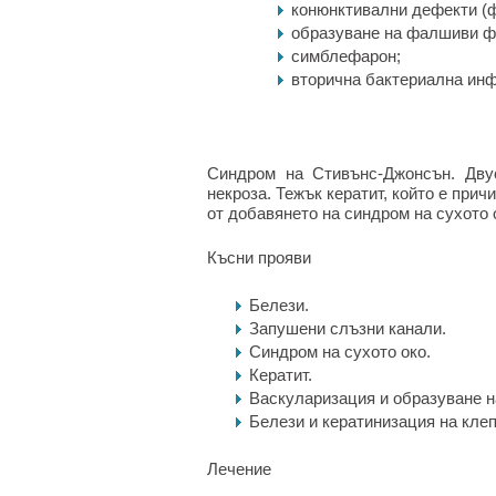
конюнктивални дефекти (фи
образуване на фалшиви ф
симблефарон;
вторична бактериална инф
Синдром на Стивънс-Джонсън. Дву
некроза. Тежък кератит, който е при
от добавянето на синдром на сухото 
Късни прояви
Белези.
Запушени слъзни канали.
Синдром на сухото око.
Кератит.
Васкуларизация и образуване н
Белези и кератинизация на клеп
Лечение