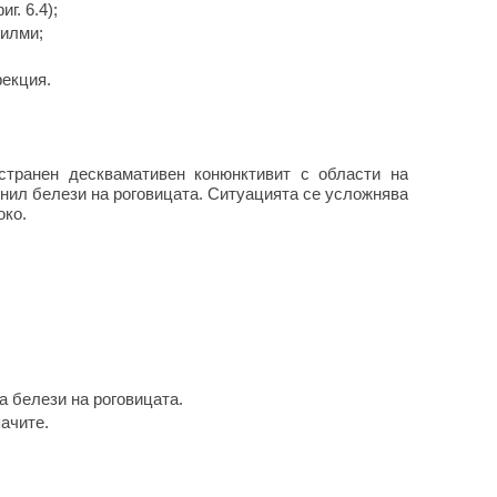
г. 6.4);
илми;
екция.
странен десквамативен конюнктивит с области на
чинил белези на роговицата. Ситуацията се усложнява
око.
а белези на роговицата.
ачите.