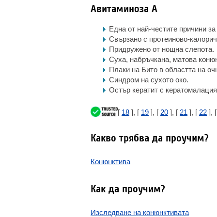
Авитаминоза А
Една от най-честите причини за
Свързано с протеиново-калорич
Придружено от нощна слепота.
Суха, набръчкана, матова коню
Плаки на Бито в областта на оч
Синдром на сухото око.
Остър кератит с кератомалация
[
18
], [
19
], [
20
], [
21
], [
22
], 
Какво трябва да проучим?
Конюнктива
Как да проучим?
Изследване на конюнктивата