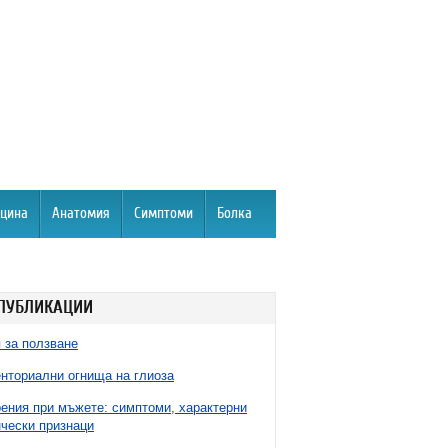
цина
Анатомия
Симптоми
Болка
ПУБЛИКАЦИИ
 за ползване
нториални огнища на глиоза
ния при мъжете: симптоми, характерни
чески признаци