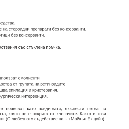
редства.
 на стероидни препарати без консерванти.
тици без консерванти.
ствания със стъклена пръчка.
зползват емолиенти.
рства от групата на ретиноидите.
ршва епилация и криотерапия.
рургическа интервенция.
е появяват като повдигнати, люспести петна по
та, която не е покрита от клепачите. Както в този
ни. (С любезното съдействие на г-н Майкъл Екщайн)