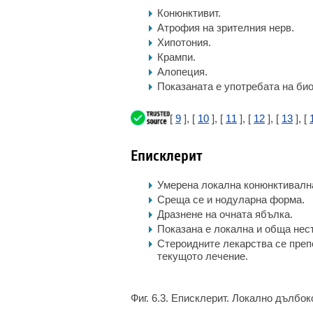
Конюнктивит.
Атрофия на зрителния нерв.
Хипотония.
Крампи.
Алопеция.
Показаната е употребата на био
[
9
], [
10
], [
11
], [
12
], [
13
], [
Еписклерит
Умерена локална конюнктивална 
Среща се и нодуларна форма.
Дразнене на очната ябълка.
Показана е локална и обща нес
Стероидните лекарства се препо
текущото лечение.
Фиг. 6.3. Еписклерит. Локално дълбо