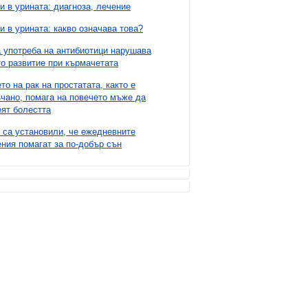
и в урината: диагноза, лечение
и в урината: какво означава това?
 употреба на антибиотици нарушава
о развитие при кърмачетата
то на рак на простатата, както е
чано, помага на повечето мъже да
ят болестта
 са установили, че ежедневните
ния помагат за по-добър сън