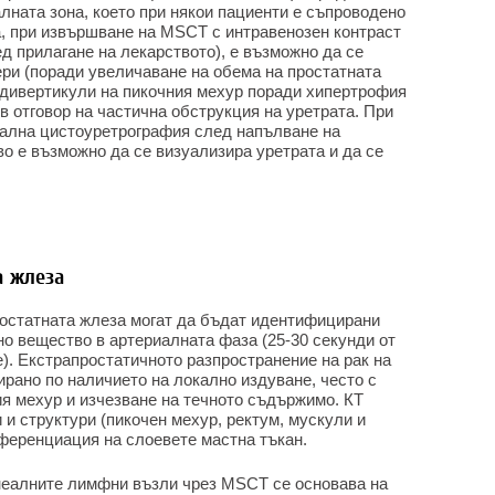
лната зона, което при някои пациенти е съпроводено
а, при извършване на MSCT с интравенозен контраст
ед прилагане на лекарството), е възможно да се
ери (поради увеличаване на обема на простатната
и дивертикули на пикочния мехур поради хипертрофия
 в отговор на частична обструкция на уретрата. При
ална цистоуретрография след напълване на
о е възможно да се визуализира уретрата и да се
а жлеза
остатната жлеза могат да бъдат идентифицирани
но вещество в артериалната фаза (25-30 секунди от
). Екстрапростатичното разпространение на рак на
рано по наличието на локално издуване, често с
я мехур и изчезване на течното съдържимо. КТ
 и структури (пикочен мехур, ректум, мускули и
иференциация на слоевете мастна тъкан.
неалните лимфни възли чрез MSCT се основава на