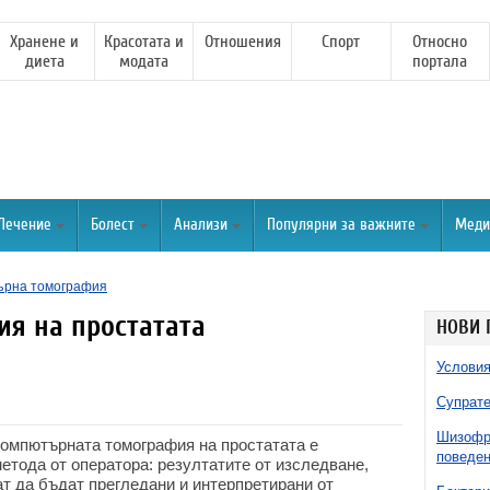
Хранене и
Красотата и
Отношения
Спорт
Относно
диета
модата
портала
Лечение
Болест
Анализи
Популярни за важните
Меди
ърна томография
я на простатата
НОВИ 
Условия
Супрате
Шизофре
компютърната томография на простатата е
поведен
етода от оператора: резултатите от изследване,
т да бъдат прегледани и интерпретирани от