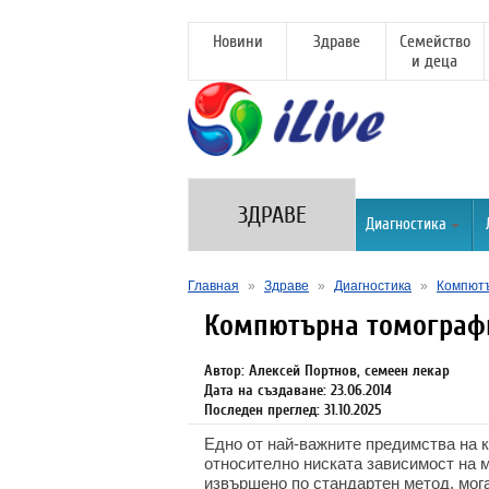
Новини
Здраве
Семейство
и деца
ЗДРАВЕ
Диагностика
Главная
»
Здраве
»
Диагностика
»
Компют
Компютърна томографи
Автор: Алексей Портнов, семеен лекар
Дата на създаване: 23.06.2014
Последен преглед: 31.10.2025
Едно от най-важните предимства на 
относително ниската зависимост на м
извършено по стандартен метод, мога