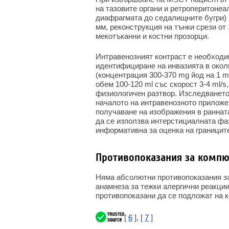
на тазовите органи и ретроперитонеа
диафрагмата до седалищните бугри) с
мм, реконструкция на тънки срези от 
мекотъканни и костни прозорци.
Интравенозният контраст е необходим
идентифициране на инвазията в окол
(концентрация 300-370 mg йод на 1 m
обем 100-120 ml със скорост 3-4 ml/s
физиологичен разтвор. Изследването 
началото на интравенозното приложе
получаване на изображения в раннат
да се използва интерстициалната фаза
информативна за оценка на границите
Противопоказания за компю
Няма абсолютни противопоказания за
анамнеза за тежки алергични реакци
противопоказани да се подложат на 
[
6
], [
7
]