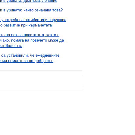
и в урината: диагноза, лечение
и в урината: какво означава това?
 употреба на антибиотици нарушава
о развитие при кърмачетата
то на рак на простатата, както е
чано, помага на повечето мъже да
ят болестта
 са установили, че ежедневните
ния помагат за по-добър сън