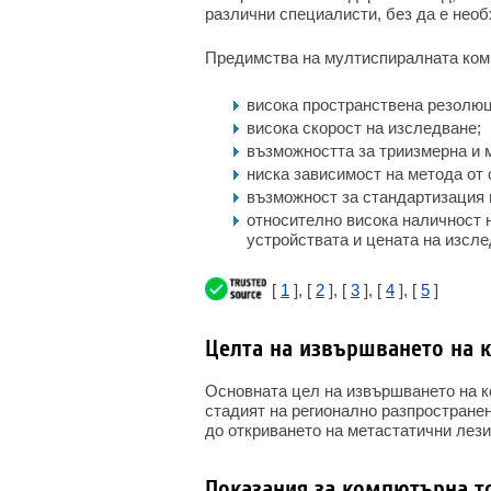
различни специалисти, без да е нео
Предимства на мултиспиралната ком
висока пространствена резолюц
висока скорост на изследване;
възможността за триизмерна и 
ниска зависимост на метода от 
възможност за стандартизация 
относително висока наличност 
устройствата и цената на изсле
[
1
], [
2
], [
3
], [
4
], [
5
]
Целта на извършването на 
Основната цел на извършването на к
стадият на регионално разпространен
до откриването на метастатични лези
Показания за компютърна т