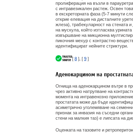
пролиферация на възли в парауретра
с интравезикален растеж. Освен тов
в екскреторната фаза (5-7 минути сл
открие елевация на дисталните урет
жлеза), трабекуларност на стената 
на мускула, който изтласква урината
извършване на микционна мултиспир
пикочния мехур с контрастно веществ
идентифицират нейните стриктури.
[
8
], [
9
]
Аденокарцином на простатнат
Огнища на аденокарцином вътре в пр
чрез активно натрупване на контраст
момента на интравенозно приложение
простатата може да бъде идентифици
асиметрично уголемяване на семенни
признак за инвазия на съседни органи
стени на малкия таз) е липсата на д
Оценката на тазовите и ретроперито