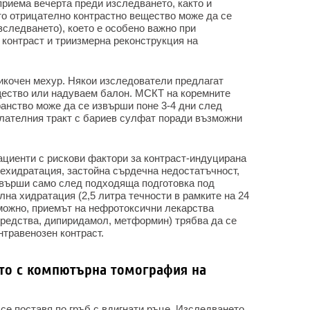
 приема вечерта преди изследването, както и
то отрицателно контрастно вещество може да се
изследването), което е особено важно при
контраст и триизмерна реконструкция на
икочен мехур. Някои изследователи предлагат
щество или надуваем балон. МСКТ на коремните
ранство може да се извърши поне 3-4 дни след
лателния тракт с бариев сулфат поради възможни
ациенти с рискови фактори за контраст-индуцирана
ехидратация, застойна сърдечна недостатъчност,
извърши само след подходяща подготовка под
на хидратация (2,5 литра течности в рамките на 24
зможно, приемът на нефротоксични лекарства
редства, дипиридамол, метформин) трябва да се
нтравенозен контраст.
то с компютърна томография на
е поставя по гръб с вдигнати ръце. Изследването