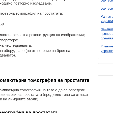
Бактери
бходимо повторно изследване.
Бактери
пютърна томография на простатата:
Ранната
имуннот
ия;
Лечение
препоръ
многоплоскостна реконструкция на изображения;
преживе
оператора;
на изследванията;
Учените
на оборудване (по отношение на броя на
упражне
дването).
компютърна томография на простатата
омпютърна томография на таза е да се определи
ие на рак на простатата (предимно това се отнася
и на лимфните възли).
омография на простатата