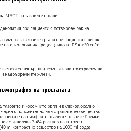
на MSCT на тазовите органи:
денопатия при пациенти с потвърден рак на
а тумора в тазовите органи при пациенти с висок
е на онкологичния процес (ниво на PSA >20 ng/ml,
етастази се извършват компютърна томография на
б и надбъбречните жлези.
томография на простатата
а тазовите и коремните органи включва орално
е черва с положително или отрицателно вещество,
ренциране на лимфните възли и чревните бримки.
во се използва 3-4% разтвор на натриев
(40 ml контрастно вещество на 1000 ml вода);