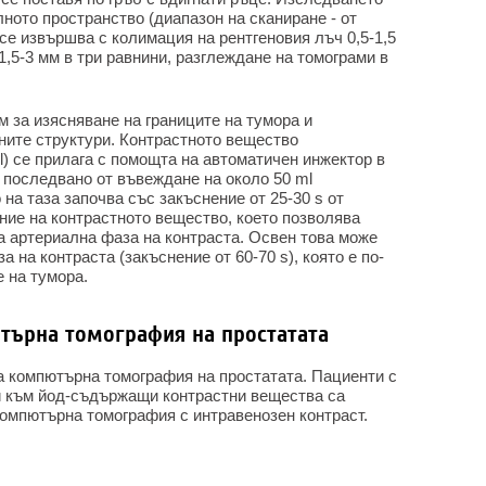
лното пространство (диапазон на сканиране - от
е извършва с колимация на рентгеновия лъч 0,5-1,5
1,5-3 мм в три равнини, разглеждане на томограми в
 за изясняване на границите на тумора и
ните структури. Контрастното вещество
l) се прилага с помощта на автоматичен инжектор в
, последвано от въвеждане на около 50 ml
на таза започва със закъснение от 25-30 s от
ние на контрастното вещество, което позволява
а артериална фаза на контраста. Освен това може
 на контраста (закъснение от 60-70 s), която е по-
 на тумора.
търна томография на простатата
 компютърна томография на простатата. Пациенти с
и към йод-съдържащи контрастни вещества са
компютърна томография с интравенозен контраст.