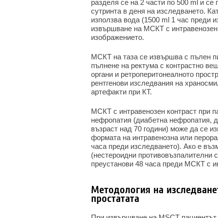
разделя се на 2 части по 500 ml и се
сутринта в деня на изследването. Ка
използва вода (1500 ml 1 час преди 
извършване на МСКТ с интравенозен 
изображението.
МСКТ на таза се извършва с пълен п
пълнене на ректума с контрастно ве
органи и ретроперитонеалното прост
рентгенови изследвания на храносми
артефакти при КТ.
МСКТ с интравенозен контраст при п
нефропатия (диабетна нефропатия, д
възраст над 70 години) може да се 
формата на интравенозна или перорал
часа преди изследването). Ако е въ
(нестероидни противовъзпалителни с
преустанови 48 часа преди МСКТ с и
Методология на изследване
простатата
При извършване на MSCT пациентът с