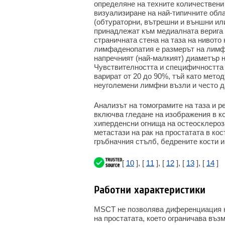
определяне на техните количествени
визуализиране на най-типичните обла
(обтураторни, вътрешни и външни ил
принадлежат към медиалната верига 
страничната стена на таза на нивото
лимфаденопатия е размерът на лимфн
напречният (най-малкият) диаметър 
Чувствителността и специфичността 
варират от 20 до 90%, тъй като мето
неуголемени лимфни възли и често 
Анализът на томограмите на таза и 
включва гледане на изображения в к
хиперденсни огнища на остеосклероз
метастази на рак на простатата в кос
гръбначния стълб, бедрените кости и
[
10
], [
11
], [
12
], [
13
], [
14
]
Работни характеристики
MSCT не позволява диференциация н
на простатата, което ограничава възм