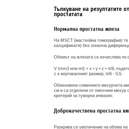
Тълкуване на резултатите 
простатата
Нормална простатна жлеза
На MSCT (масткойна томография) тя 
калцификати) без зонална диференц
Обемът на жлезата се изчислява по 
V (mm3
или
ml) = x • y • z • π/6, къд
z е вертикалният размер; π/6 - 0,5.
Обикновено семенните мехурчета има
см и са отделени от пикочния мехур 
критерий за туморна инвазия.
Доброкачествена простатна хи
Разкрива се увеличение на обема на