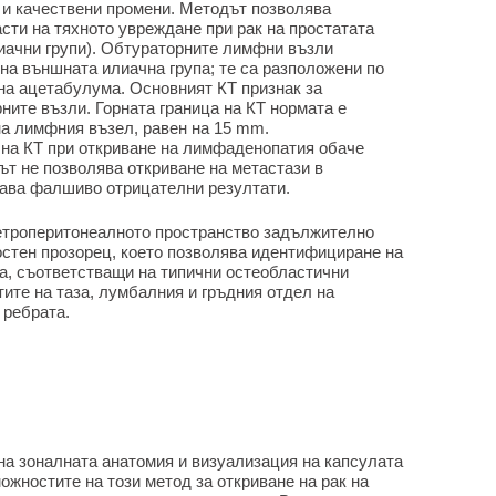
 и качествени промени. Методът позволява
сти на тяхното увреждане при рак на простатата
иачни групи). Обтураторните лимфни възли
на външната илиачна група; те са разположени по
 на ацетабулума. Основният КТ признак за
ите възли. Горната граница на КТ нормата е
на лимфния възел, равен на 15 mm.
на КТ при откриване на лимфаденопатия обаче
дът не позволява откриване на метастази в
дава фалшиво отрицателни резултати.
ретроперитонеалното пространство задължително
остен прозорец, което позволява идентифициране на
а, съответстващи на типични остеобластични
тите на таза, лумбалния и гръдния отдел на
 ребрата.
а зоналната анатомия и визуализация на капсулата
ожностите на този метод за откриване на рак на