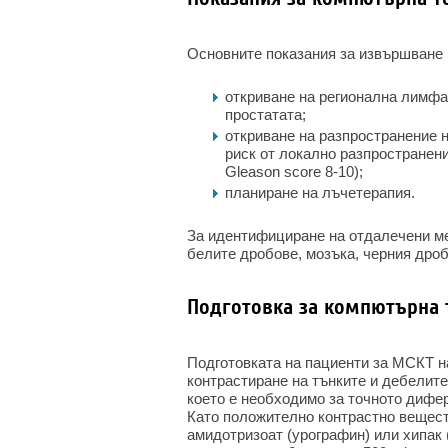
Основните показания за извършване 
откриване на регионална лимфа
простатата;
откриване на разпространение н
риск от локално разпространени
Gleason score 8-10);
планиране на лъчетерапия.
За идентифициране на отдалечени м
белите дробове, мозъка, черния дро
Подготовка за компютърна 
Подготовката на пациенти за МСКТ н
контрастиране на тънките и дебелит
което е необходимо за точното дифе
Като положително контрастно вещест
амидотризоат (урографин) или хипак 