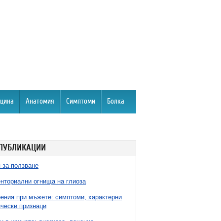
цина
Анатомия
Симптоми
Болка
ПУБЛИКАЦИИ
 за ползване
нториални огнища на глиоза
ния при мъжете: симптоми, характерни
чески признаци