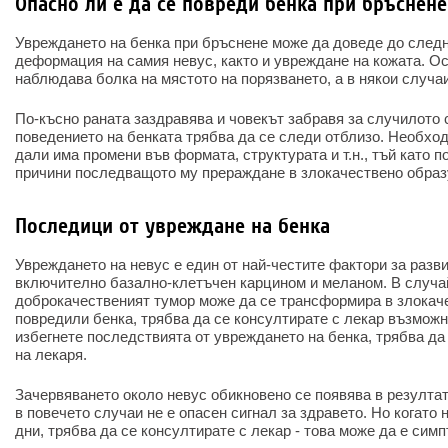
Опасно ли е да се повреди бенка при бръснене
Увреждането на бенка при бръснене може да доведе до след
деформация на самия невус, както и увреждане на кожата. Ос
наблюдава болка на мястото на порязването, а в някои случаи
По-късно раната заздравява и човекът забравя за случилото с
поведението на бенката трябва да се следи отблизо. Необхо
дали има промени във формата, структурата и т.н., тъй като 
причини последващото му прераждане в злокачествено образ
Последици от увреждане на бенка
Увреждането на невус е един от най-честите фактори за разви
включително базално-клетъчен карцином и меланом. В случа
доброкачественият тумор може да се трансформира в злокачес
повредили бенка, трябва да се консултирате с лекар възможн
избегнете последствията от увреждането на бенка, трябва да
на лекаря.
Зачервяването около невус обикновено се появява в резулта
в повечето случаи не е опасен сигнал за здравето. Но когато
дни, трябва да се консултирате с лекар - това може да е сим