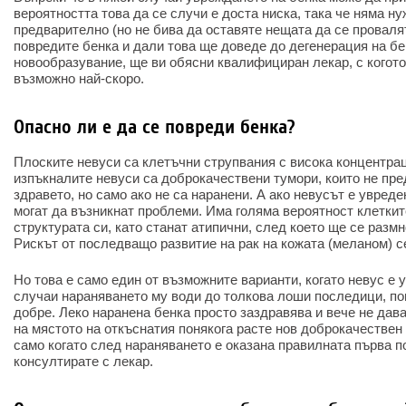
вероятността това да се случи е доста ниска, така че няма н
предварително (но не бива да оставяте нещата да се провалят
повредите бенка и дали това ще доведе до дегенерация на бе
новообразувание, ще ви обясни квалифициран лекар, с когото
възможно най-скоро.
Опасно ли е да се повреди бенка?
Плоските невуси са клетъчни струпвания с висока концентрац
изпъкналите невуси са доброкачествени тумори, които не пре
здравето, но само ако не са наранени. А ако невусът е увреде
могат да възникнат проблеми. Има голяма вероятност клеткит
структурата си, като станат атипични, след което ще се разм
Рискът от последващо развитие на рак на кожата (меланом) с
Но това е само един от възможните варианти, когато невус е у
случаи нараняването му води до толкова лоши последици, по
добре. Леко наранена бенка просто заздравява и вече не дава
на мястото на откъснатия понякога расте нов доброкачествен
само когато след нараняването е оказана правилната първа п
консултирате с лекар.