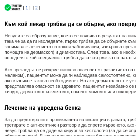
[
1
], [
2
]
Към кой лекар трябва да се обърна, ако повре
Невусите са образувание, което се появява в резултат на пиг
така че за да ги изследвате, първо трябва да се обърнете към
занимава с лечението на кожни заболявания, извършва прегле
помощта на дермаскоп) и диагностика. След това, ако е необ
определя с кой специалист трябва да се свърже за по-нататъ
Ако прегледът не разкрие никаква опасност от развитието на 
меланом), пациентът може да ги наблюдава самостоятелно, ка
ако възникне такава необходимост. Но ако дерматологът е ус
представлява опасност за здравето, пациентът незабавно се 
хирург, дерматолог-козметолог, онколог-мамолог или онкодерм
Лечение на увредена бенка
За да предотвратите проникването на инфекция в раната, тря
третирате с антисептичен разтвор и да спрете кървенето, ако
невус трябва да се даде на хирург за хистология (за да се оп
образуванието). В други случаи, след като бенката е заздрав