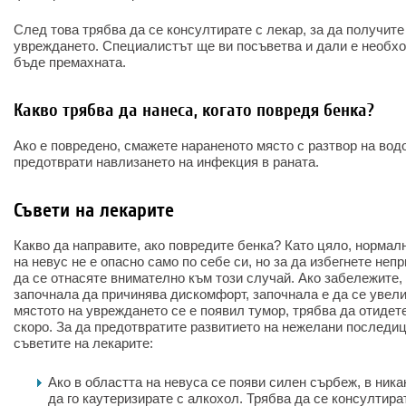
След това трябва да се консултирате с лекар, за да получите
увреждането. Специалистът ще ви посъветва и дали е необх
бъде премахната.
Какво трябва да нанеса, когато повредя бенка?
Ако е повредено, смажете нараненото място с разтвор на вод
предотврати навлизането на инфекция в раната.
Съвети на лекарите
Какво да направите, ако повредите бенка? Като цяло, нормал
на невус не е опасно само по себе си, но за да избегнете неп
да се отнасяте внимателно към този случай. Ако забележите,
започнала да причинява дискомфорт, започнала е да се увели
мястото на увреждането се е появил тумор, трябва да отидет
скоро. За да предотвратите развитието на нежелани последиц
съветите на лекарите:
Ако в областта на невуса се появи силен сърбеж, в ника
да го каутеризирате с алкохол. Трябва да се консултира