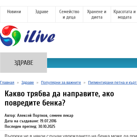
Новини
Здраве
Семейство
Хранене и
Красотата и
и деца
диета
модата
ЗДРАВЕ
Главная
»
Здраве
»
Популярни за важните
»
Пигментирани петна и кър
Какво трябва да направите, ако
повредите бенка?
Автор: Алексей Портнов, семеен лекар
Дата на създаване: 19.07.2016
Последен преглед: 30.10.2025
Въпреки че в някои случаи увреждането на бенка може да пр