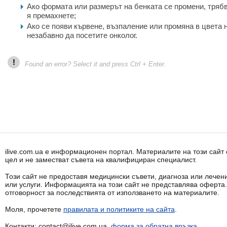
Ако формата или размерът на бенката се промени, трябва
я премахнете;
Ако се появи кървене, възпаление или промяна в цвета 
незабавно да посетите онколог.
!
Found an error? Select it and press Ctrl + Enter.
ilive.com.ua е информационен портал. Материалите на този сай
цел и не заместват съвета на квалифициран специалист.
Този сайт не предоставя медицински съвети, диагноза или лечени
или услуги. Информацията на този сайт не представлява оферта
отговорност за последствията от използването на материалите.
Моля, прочетете
правилата и политиките на сайта
.
Контакти: contact@ilive.com.ua,
форма за обратна връзка
.