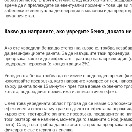
време да я преглеждате за евентуални промени - това ще ви 
забележите евентуална дегенерация в меланом и да предотвр
началния етап.
Какво да направите, ако увредите бенка, докато н
Ако сте увредили бенка до степен на кървене, трябва незабав
да дезинфекцирате раната. За да извършите тази процедура,
превръзка, както и дезинфектант - разтвор на хлорхексидин (
водороден пероксид (с концентрация 3%).
Увредената бенка трябва да се измие с водороден прекис (кол
използвайте превръзка, като направите компрес от нея, напое
върху раната поне 15 минути - през това време кървенето тря
кръвта, водородният прекис има и антисептичен ефект.
След това увредената област трябва да се измие с хлорхексид
ефективен и ефектът му трае по-дълго от ефекта на пероксид
кървенето, третирайте раната с превръзка, предварително на
този разтвор не е наличен, можете да го замените с йод (нам
него). След това трябва да поставите стерилна превръзка вър
фиксирате със стерилна лепенка.