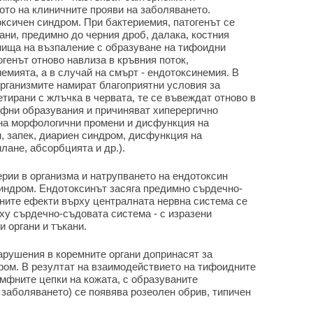
ото на клиничните прояви на заболяването.
оксичен синдром. При бактериемия, патогенът се
ани, предимно до черния дроб, далака, костния
гнища на възпаление с образуване на тифоидни
огенът отново навлиза в кръвния поток,
мията, а в случай на смърт - ендотоксинемия. В
рганизмите намират благоприятни условия за
тирани с жлъчка в червата, те се въвеждат отново в
фни образувания и причиняват хиперергично
 на морфологични промени и дисфункция на
, запек, диариен синдром, дисфункция на
лане, абсорбцията и др.).
рии в организма и натрупването на ендотоксин
синдром. Ендотоксинът засяга предимно сърдечно-
чните ефекти върху централната нервна система се
рху сърдечно-съдовата система - с изразени
 органи и тъкани.
рушения в коремните органи допринасят за
ром. В резултат на взаимодействието на тифоидните
мфните цепки на кожата, с образуваните
 заболяването) се появява розеолен обрив, типичен