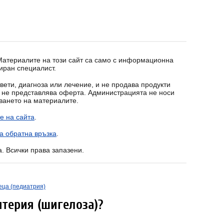
 Материалите на този сайт са само с информационна
иран специалист.
вети, диагноза или лечение, и не продава продукти
т не представлява оферта. Администрацията не носи
зването на материалите.
е на сайта
.
а обратна връзка
.
a. Всички права запазени.
еца (педиатрия)
терия (шигелоза)?