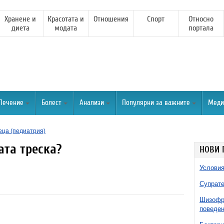
Хранене и
Красотата и
Отношения
Спорт
Относно
диета
модата
портала
Лечение
Болест
Анализи
Популярни за важните
Меди
еца (педиатрия)
та треска?
НОВИ 
Условия
Супрате
Шизофре
поведен