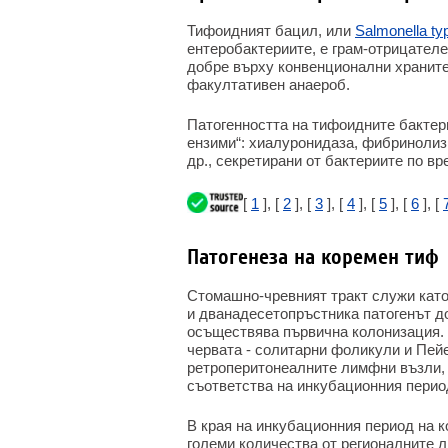
Тифоидният бацил, или
Salmonella ty
ентеробактериите, е грам-отрицателе
добре върху конвенционални храните
факултативен анаероб.
Патогенността на тифоидните бактери
ензими“: хиалуронидаза, фибринолизи
др., секретирани от бактериите по вр
[
1
], [
2
], [
3
], [
4
], [
5
], [
6
], [
Патогенеза на коремен тиф
Стомашно-чревният тракт служи като
и дванадесетопръстника патогенът до
осъществява първична колонизация.
червата - солитарни фоликули и Пейе
ретроперитонеалните лимфни възли, 
съответства на инкубационния перио
В края на инкубационния период на к
големи количества от регионалните 