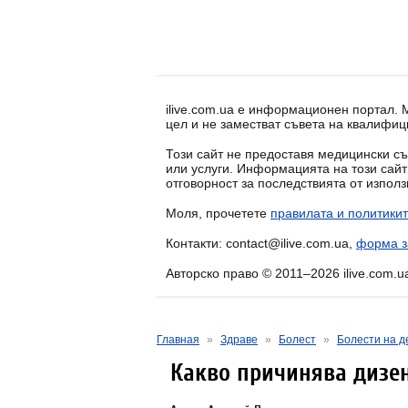
ilive.com.ua е информационен портал.
цел и не заместват съвета на квалифиц
Този сайт не предоставя медицински съ
или услуги. Информацията на този сай
отговорност за последствията от изпол
Моля, прочетете
правилата и политикит
Контакти: contact@ilive.com.ua,
форма з
Авторско право © 2011–2026 ilive.com.u
Главная
»
Здраве
»
Болест
»
Болести на д
Какво причинява дизен