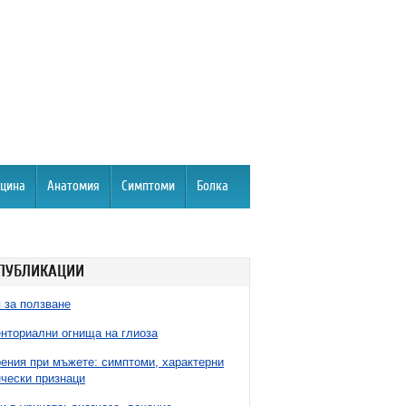
цина
Анатомия
Симптоми
Болка
ПУБЛИКАЦИИ
 за ползване
нториални огнища на глиоза
ния при мъжете: симптоми, характерни
чески признаци