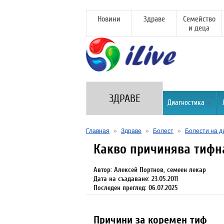
Новини
Здраве
Семейство
и деца
ЗДРАВЕ
Диагностика
Главная
»
Здраве
»
Болест
»
Болести на д
Какво причинява тифна
Автор: Алексей Портнов, семеен лекар
Дата на създаване: 23.05.2011
Последен преглед: 06.07.2025
Причини за коремен тиф