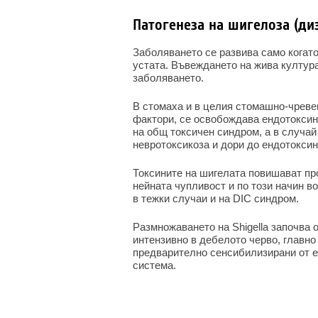
Патогенеза на шигелоза (ди
Заболяването се развива само когато
устата. Въвеждането на жива култура
заболяването.
В стомаха и в целия стомашно-чревен
фактори, се освобождава ендотоксин,
на общ токсичен синдром, а в случай
невротоксикоза и дори до ендотоксин
Токсините на шигелата повишават пр
нейната чупливост и по този начин в
в тежки случаи и на DIC синдром.
Размножаването на Shigella започва о
интензивно в дебелото черво, главно
предварително сенсибилизирани от ен
система.