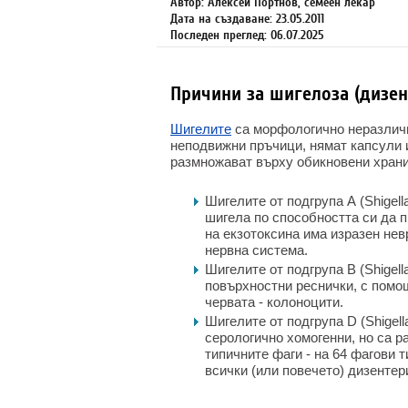
Автор: Алексей Портнов, семеен лекар
Дата на създаване: 23.05.2011
Последен преглед: 06.07.2025
Причини за шигелоза (дизен
Шигелите
са морфологично неразличим
неподвижни пръчици, нямат капсули и
размножават върху обикновени храни
Шигелите от подгрупа А (Shigell
шигела по способността си да 
на екзотоксина има изразен нев
нервна система.
Шигелите от подгрупа B (Shigella
повърхностни реснички, с помощ
червата - колоноцити.
Шигелите от подгрупа D (Shigella
серологично хомогенни, но са р
типичните фаги - на 64 фагови 
всички (или повечето) дизенте