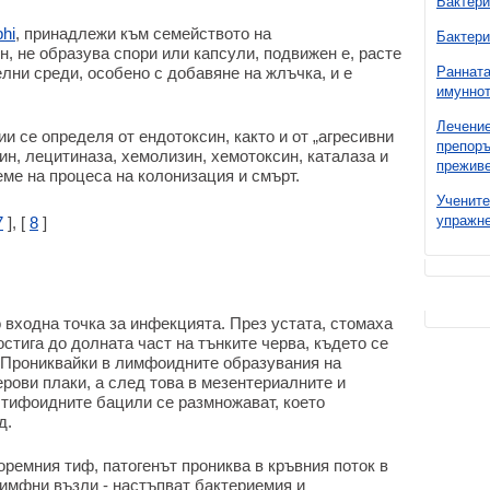
Бактери
phi
, принадлежи към семейството на
Бактери
н, не образува спори или капсули, подвижен е, расте
лни среди, особено с добавяне на жлъчка, и е
Ранната
имуннот
Лечение
и се определя от ендотоксин, както и от „агресивни
препоръ
н, лецитиназа, хемолизин, хемотоксин, каталаза и
преживе
еме на процеса на колонизация и смърт.
Учените
упражне
7
], [
8
]
 входна точка за инфекцията. През устата, стомаха
стига до долната част на тънките черва, където се
 Прониквайки в лимфоидните образувания на
рови плаки, а след това в мезентериалните и
тифоидните бацили се размножават, което
д.
оремния тиф, патогенът прониква в кръвния поток в
лимфни възли - настъпват бактериемия и