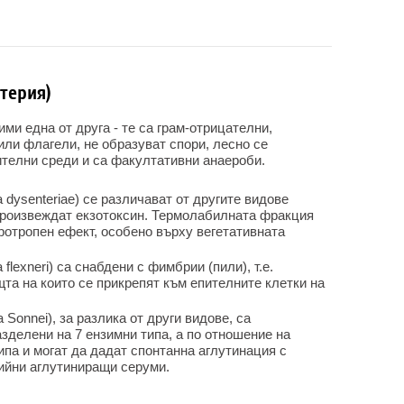
терия)
и една от друга - те са грам-отрицателни,
ли флагели, не образуват спори, лесно се
телни среди и са факултативни анаероби.
a dysenteriae) се различават от другите видове
произвеждат екзотоксин. Термолабилната фракция
ротропен ефект, особено върху вегетативната
 flexneri) са снабдени с фимбрии (пили), т.е.
та на които се прикрепят към епителните клетки на
 Sonnei), за разлика от други видове, са
азделени на 7 ензимни типа, а по отношение на
типа и могат да дадат спонтанна аглутинация с
рийни аглутиниращи серуми.