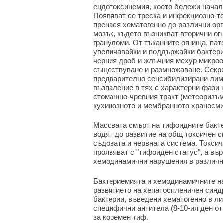
ендотоксинемия, което бележи начал
Появяват се треска и инфекциозно-т
пренася хематогенно до различни орг
мозък, където възникват вторични о
грануломи. От тъканните огнища, пат
увеличавайки и поддържайки бактерие
черния дроб и жлъчния мехур микроо
съществуване и размножаване. Секре
предварително сенсибилизирани лим
възпаление в тях с характерни фази
стомашно-чревния тракт (метеоризъм
кухинозното и мембранното храносми
Масовата смърт на тифоидните бакте
водят до развитие на общ токсичен 
съдовата и нервната система. Токси
проявяват с "тифоиден статус", а въ
хемодинамични нарушения в различни
Бактериемията и хемодинамичните на
развитието на хепатоспленичен синд
бактерии, въведени хематогенно в ли
специфични антитела (8-10-ия ден от
за коремен тиф.