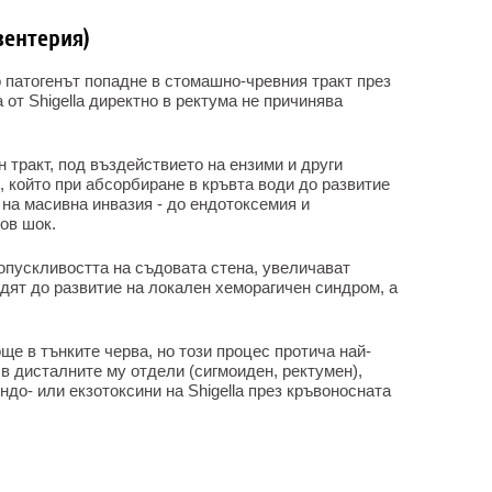
зентерия)
 патогенът попадне в стомашно-чревния тракт през
 от Shigella директно в ректума не причинява
 тракт, под въздействието на ензими и други
 който при абсорбиране в кръвта води до развитие
 на масивна инвазия - до ендотоксемия и
ов шок.
опускливостта на съдовата стена, увеличават
одят до развитие на локален хеморагичен синдром, а
ще в тънките черва, но този процес протича най-
 в дисталните му отдели (сигмоиден, ректумен),
до- или екзотоксини на Shigella през кръвоносната