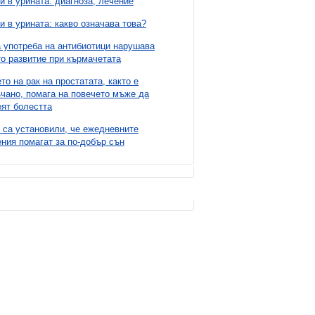
и в урината: диагноза, лечение
и в урината: какво означава това?
 употреба на антибиотици нарушава
о развитие при кърмачетата
то на рак на простатата, както е
чано, помага на повечето мъже да
ят болестта
 са установили, че ежедневните
ния помагат за по-добър сън