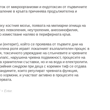
ок от микроорганизми и ендотоксин от първичните
паление в кръвта причинява продължителна и
ху костния мозък, появата на милиарни огнища на
рез левкопения, неутропения, анеозинофилия,
 изместване наляво в периферната кръв.
 (ентерит), който се проявява от първите дни на
елена роля играят локалният възпалителен процес в
, токсичното увреждане на слънчевите и чревните
олапс, нарушена чревна подвижност, процесите на
 хранителни съставки, но и на вода и електролити.
арийния синдром при деца с коремен тиф се отдава
андините, които регулират чревната функция,
о хормони, и участват активно в процесите на
ервата.
l + Enter.