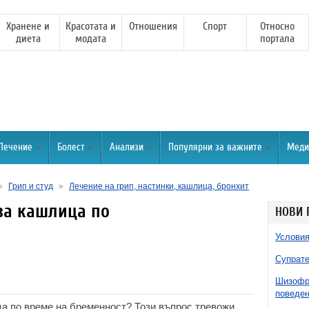
Хранене и
Красотата и
Отношения
Спорт
Относно
диета
модата
портала
Лечение
Болест
Анализи
Популярни за важните
Меди
»
Грип и студ
»
Лечение на грип, настинки, кашлица, бронхит
за кашлица по
НОВИ 
Условия
Супрате
Шизофре
поведен
ца по време на бременност? Този въпрос тревожи