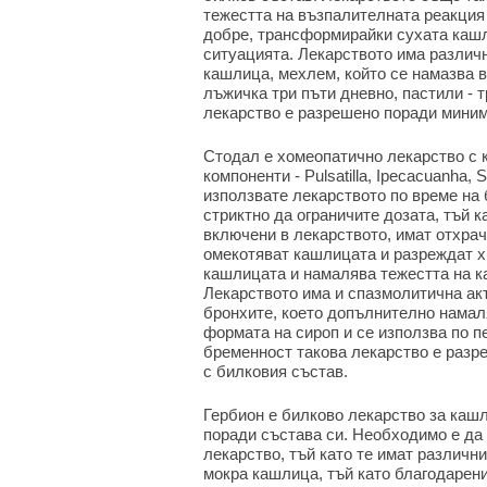
тежестта на възпалителната реакция 
добре, трансформирайки сухата кашл
ситуацията. Лекарството има различн
кашлица, мехлем, който се намазва в
лъжичка три пъти дневно, пастили - 
лекарство е разрешено поради миним
Стодал е хомеопатично лекарство с 
компоненти - Pulsatilla, Ipecacuanha,
използвате лекарството по време на
стриктно да ограничите дозата, тъй 
включени в лекарството, имат отхра
омекотяват кашлицата и разреждат х
кашлицата и намалява тежестта на к
Лекарството има и спазмолитична ак
бронхите, което допълнително намал
формата на сироп и се използва по п
бременност такова лекарство е разр
с билковия състав.
Гербион е билково лекарство за кашл
поради състава си. Необходимо е да 
лекарство, тъй като те имат различн
мокра кашлица, тъй като благодарен