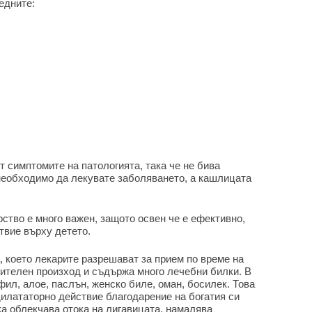
едните:
т симптомите на патологията, така че не бива
 необходимо да лекувате заболяването, а кашлицата
ство е много важен, защото освен че е ефективно,
твие върху детето.
 което лекарите разрешават за прием по време на
тителен произход и съдържа много лечебни билки. В
ил, алое, паслън, женско биле, оман, босилек. Това
илататорно действие благодарение на богатия си
а облекчава отока на лигавицата, намалява