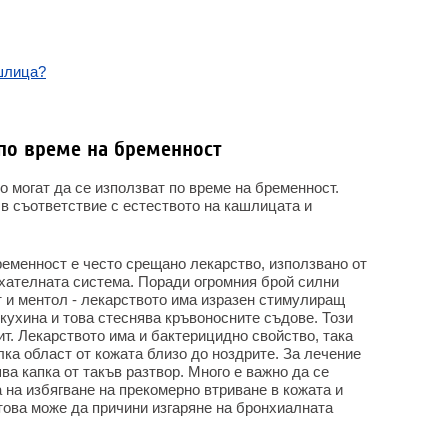
ашлица?
 по време на бременност
о могат да се използват по време на бременност.
в съответствие с естеството на кашлицата и
ременност е често срещано лекарство, използвано от
ихателната система. Поради огромния брой силни
т и ментол - лекарството има изразен стимулиращ
кухина и това стеснява кръвоносните съдове. Този
ит. Лекарството има и бактерицидно свойство, така
лка област от кожата близо до ноздрите. За лечение
а капка от такъв разтвор. Много е важно да се
на избягване на прекомерно втриване в кожата и
 това може да причини изгаряне на бронхиалната