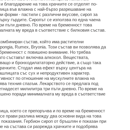
и благодарение на това храчките се отделят по-
ица във влажна с най-бързо разрешаване на
и форми - пастили с различни вкусове, сироп за
ърху гърдите. Сиропът се използва по една чаена
три пъти дневно. По време на бременност това
алната му вреда в съответствие с билковия състав.
комбиниран състав, който има растителни
 Spongia, Rumex, Bryonia. Този състав ви позволява да
 бременност с повишено внимание. Но трябва
като съставът включва алкохол. Веществата,
чващо и бронходилататорно действие, а също така
рачките. Стодал има ефект върху центъра на
ашлицата със сух и непродуктивен характер.
тивност по отношение на мускулните влакна на
ява техния спазъм. Лекарството се предлага под
етнадесет милилитра три пъти дневно. По време на
ешено поради минималната му вреда в съответствие
ица, което се препоръчва и по време на бременност
се прави разлика между два основни вида на това
и показания. Гербион сироп от бръшлян е показан при
ие на състава си разрежда храчките и подобрява