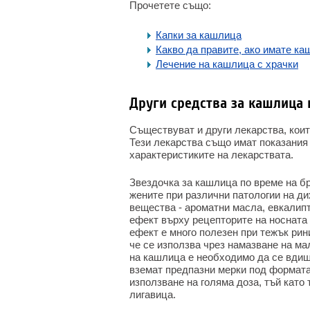
Прочетете също:
Капки за кашлица
Какво да правите, ако имате к
Лечение на кашлица с храчки
Други средства за кашлица
Съществуват и други лекарства, коит
Тези лекарства също имат показания 
характеристиките на лекарствата.
Звездочка за кашлица по време на б
жените при различни патологии на д
вещества - ароматни масла, евкалип
ефект върху рецепторите на носната 
ефект е много полезен при тежък рин
че се използва чрез намазване на ма
на кашлица е необходимо да се вдишв
вземат предпазни мерки под формата 
използване на голяма доза, тъй като
лигавица.