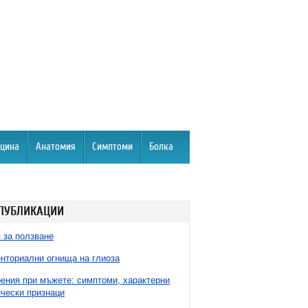
цина
Анатомия
Симптоми
Болка
ПУБЛИКАЦИИ
 за ползване
нториални огнища на глиоза
ния при мъжете: симптоми, характерни
чески признаци