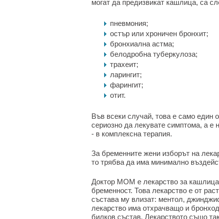
могат да предизвикат кашлица, са сл
пневмония;
остър или хроничен бронхит;
бронхиална астма;
белодробна туберкулоза;
трахеит;
ларингит;
фарингит;
отит.
Във всеки случай, това е само един о
сериозно да лекувате симптома, а е
- в комплексна терапия.
За бременните жени изборът на лекар
то трябва да има минимално въздейс
Доктор МОМ е лекарство за кашлица,
бременност. Това лекарство е от рас
състава му влизат: ментол, джинджиф
лекарство има отхрачващо и бронход
билков състав. Лекарството също так