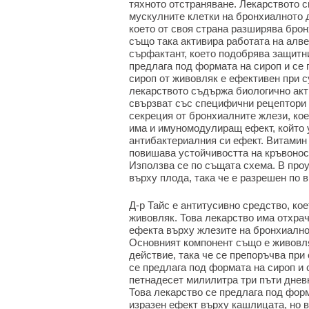
тяхното отстраняване. Лекарството с
мускулните клетки на бронхиалното 
което от своя страна разширява брон
също така активира работата на алве
сърфактант, което подобрява защитн
предлага под формата на сироп и се 
сироп от живовляк е ефективен при с
лекарството съдържа биологично акт
свързват със специфични рецептори 
секреция от бронхиалните жлези, ко
има и имуномодулиращ ефект, който 
антибактериалния си ефект. Витамин 
повишава устойчивостта на кръвонос
Използва се по същата схема. В проу
върху плода, така че е разрешен по 
Д-р Тайс е антитусивно средство, кое
живовляк. Това лекарство има отхра
ефекта върху жлезите на бронхиално
Основният компонент също е живовля
действие, така че се препоръчва при
се предлага под формата на сироп и 
петнадесет милилитра три пъти дневн
Това лекарство се предлага под форм
изразен ефект върху кашлицата, но в