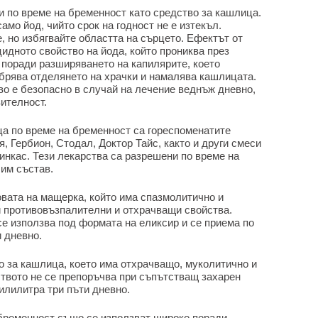
и по време на бременност като средство за кашлица.
амо йод, чийто срок на годност не е изтекъл.
, но избягвайте областта на сърцето. Ефектът от
идното свойство на йода, който прониква през
 поради разширяването на капилярите, което
брява отделянето на храчки и намалява кашлицата.
во е безопасно в случай на лечение веднъж дневно,
вителност.
ца по време на бременност са гореспоменатите
, Гербион, Стодал, Доктор Тайс, както и други смеси
Линкас. Тези лекарства са разрешени по време на
им състав.
овата на мащерка, който има спазмолитично и
и противовъзпалителни и отхрачващи свойства.
се използва под формата на еликсир и се приема по
 дневно.
о за кашлица, което има отхрачващо, муколитично и
твото не се препоръчва при съпътстващ захарен
милилитра три пъти дневно.
бременност също се използват широко поради