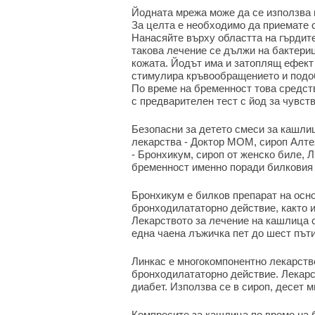
Йодната мрежа може да се използва 
За целта е необходимо да приемате с
Нанасяйте върху областта на гърдите
такова лечение се дължи на бактериц
кожата. Йодът има и затоплящ ефект
стимулира кръвообращението и подо
По време на бременност това средст
с предварителен тест с йод за чувст
Безопасни за детето смеси за кашли
лекарства - Доктор МОМ, сироп Алтея
- Бронхикум, сироп от женско биле, 
бременност именно поради билковия 
Бронхикум е билков препарат на осн
бронходилататорно действие, както 
Лекарството за лечение на кашлица 
една чаена лъжичка пет до шест пъти
Линкас е многокомпонентно лекарств
бронходилататорно действие. Лекарс
диабет. Използва се в сироп, десет 
Компресите за кашлица по време на 