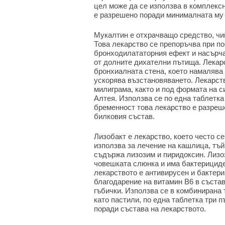
цел може да се използва в комплекс
е разрешено поради минималната му 
Мукалтин е отхрачващо средство, чи
Това лекарство се препоръчва при по
бронходилататорния ефект и насърча
от долните дихателни пътища. Лекар
бронхиалната стена, което намалява
ускорява възстановяването. Лекарств
милиграма, както и под формата на с
Алтея. Използва се по една таблетка
бременност това лекарство е разреш
билковия състав.
Лизобакт е лекарство, което често с
използва за лечение на кашлица, тъй
съдържа лизозим и пиридоксин. Лизо
човешката слюнка и има бактерициде
лекарството е антивирусен и бактер
благодарение на витамин B6 в съста
гъбички. Използва се в комбинирана
като пастили, по една таблетка три 
поради състава на лекарството.