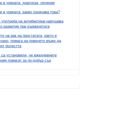
и в урината: диагноза, лечение
и в урината: какво означава това?
 употреба на антибиотици нарушава
о развитие при кърмачетата
то на рак на простатата, както е
чано, помага на повечето мъже да
ят болестта
 са установили, че ежедневните
ния помагат за по-добър сън