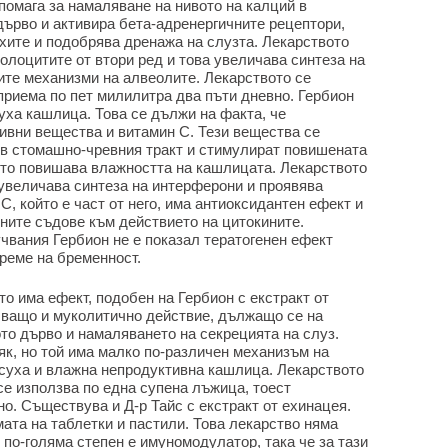
помага за намаляване на нивото на калций в
дърво и активира бета-адренергичните рецептори,
хите и подобрява дренажа на слузта. Лекарството
олоцитите от втори ред и това увеличава синтеза на
ите механизми на алвеолите. Лекарството се
приема по пет милилитра два пъти дневно. Гербион
уха кашлица. Това се дължи на факта, че
ивни вещества и витамин С. Тези вещества се
в стомашно-чревния тракт и стимулират повишената
ето повишава влажността на кашлицата. Лекарството
увеличава синтеза на интерферони и проявява
С, който е част от него, има антиоксидантен ефект и
ните съдове към действието на цитокините.
чвания Гербион не е показал тератогенен ефект
време на бременност.
то има ефект, подобен на Гербион с екстракт от
чващо и муколитично действие, дължащо се на
то дърво и намаляването на секрецията на слуз.
к, но той има малко по-различен механизъм на
 суха и влажна непродуктивна кашлица. Лекарството
се използва по една супена лъжица, тоест
о. Съществува и Д-р Тайс с екстракт от ехинацея.
ата на таблетки и пастили. Това лекарство няма
 по-голяма степен е имуномодулатор, така че за тази