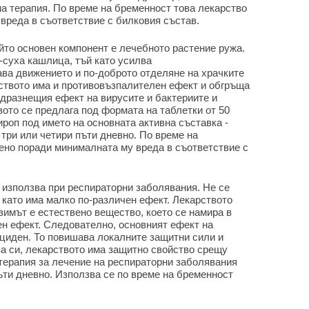
на терапия. По време на бременност това лекарство
вреда в съответствие с билковия състав.
йто основен компонент е лечебното растение ружа.
-суха кашлица, тъй като усилва
ва движението и по-доброто отделяне на храчките
ството има и противовъзпалителен ефект и обгръща
 дразнещия ефект на вирусите и бактериите и
ото се предлага под формата на таблетки от 50
ироп под името на основната активна съставка -
 три или четири пъти дневно. По време на
ено поради минималната му вреда в съответствие с
е използва при респираторни заболявания. Не се
 като има малко по-различен ефект. Лекарството
зимът е естествено вещество, което се намира в
н ефект. Следователно, основният ефект на
ициден. То повишава локалните защитни сили и
ва си, лекарството има защитно свойство срещу
 терапия за лечение на респираторни заболявания
пъти дневно. Използва се по време на бременност