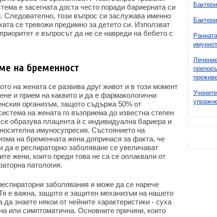
Бактери
стема е засегната доста често поради бариерната си
. Следователно, този въпрос си заслужава именно
Бактери
ката се тревожи предимно за детето си. Използват
 приоритет е въпросът да не се навреди на бебето с
Ранната
имуннот
Лечение
еме на бременност
препоръ
преживе
ото на жената се развива друг живот и в този момент
Учените
ене и прием на каквито и да е фармакологични
упражне
женския организъм, защото съдържа 50% от
истема на жената го възприема до известна степен
 се образува плацента ѝ с индивидуална бариера и
относителна имуносупресия. Състоянието на
изма на бременната жена допринася за факта, че
и да е респираторно заболяване се увеличават
те жени, които преди това не са се оплаквали от
раторна патология.
респираторни заболявания и може да се нарече
 Тя е важна, защото е защитен механизъм на нашето
 да знаете някои от нейните характеристики - суха
нна или симптоматична. Основните причини, които