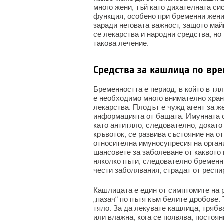
много жени, тъй като дихателната си
функция, особено при бременни жени
заради неговата важност, защото май
се лекарства и народни средства, но
такова лечение.
Средства за кашлица по вр
Бременността е период, в който в тял
е необходимо много внимателно хран
лекарства. Плодът е чужд агент за 
информацията от бащата. Имунната с
като антитяло, следователно, докато
кръвоток, се развива състояние на 
относителна имуносупресия на орган
шансовете за заболеване от каквото 
няколко пъти, следователно бременни
чести заболявания, страдат от респи
Кашлицата е един от симптомите на 
„пазач“ по пътя към белите дробове.
тяло. За да лекувате кашлица, трябва
или влажна, кога се появява, постоя