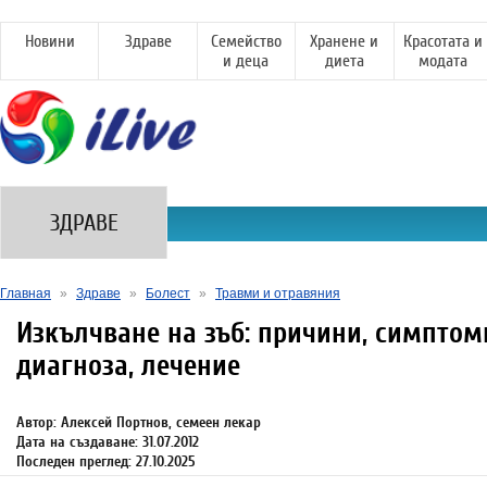
Новини
Здраве
Семейство
Хранене и
Красотата и
и деца
диета
модата
ЗДРАВЕ
Главная
»
Здраве
»
Болест
»
Травми и отравяния
Изкълчване на зъб: причини, симптом
диагноза, лечение
Автор: Алексей Портнов, семеен лекар
Дата на създаване: 31.07.2012
Последен преглед: 27.10.2025