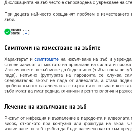
Дислокацията на зъб често е съпроводена с увреждане на сте
При децата най-често срещаният проблем е изместването 
зъби.
[
1
]
Симптоми на изместване на зъбите
Характерът и
симптомите
на изкълчване на зъб и уврежда
степен зависят от мястото на прилагане на силата и посока
Изкълчването на зъб може да бъде пълно (зъбът напълно губ
пада), непълно (руптурата на пародонта се случва са
следователно зъбът не пада от алвеолата, а става подви
пробива дъното на алвеолата с върха си и потъва в костта)
зъби могат да имат редица клинични и рентгенологични разно
Лечение на изкълчване на зъб
Рискът от инфекция и възпаление в пародонта и алвеолата п
висок, отколкото при контузия или фрактура на зъба. С
изкълчване на зъб трябва да бъде насочено както към пред