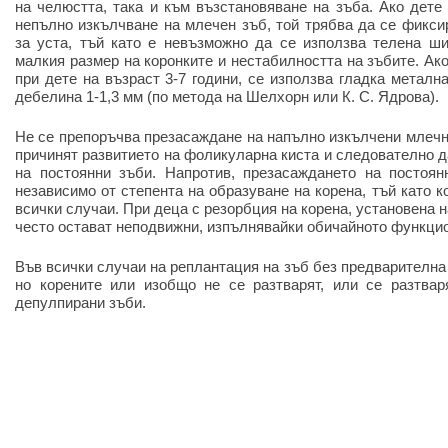
на челюстта, така и към възстановяване на зъба. Ако дете
непълно изкълчване на млечен зъб, той трябва да се фикси
за уста, тъй като е невъзможно да се използва телена ши
малкия размер на коронките и нестабилността на зъбите. Ак
при дете на възраст 3-7 години, се използва гладка металн
дебелина 1-1,3 мм (по метода на Шелхорн или К. С. Ядрова).
Не се препоръчва презасаждане на напълно изкълчени млечни
причинят развитието на фоликуларна киста и следователно д
на постоянни зъби. Напротив, презасаждането на постоян
независимо от степента на образуване на корена, тъй като к
всички случаи. При деца с резорбция на корена, установена н
често остават неподвижни, изпълнявайки обичайното функци
Във всички случаи на реплантация на зъб без предварителна
но корените или изобщо не се разтварят, или се разтваря
депулпирани зъби.