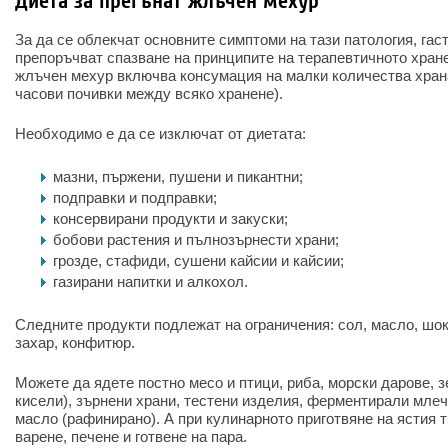
Диета за прегънат жлъчен мехур
За да се облекчат основните симптоми на тази патология, га
препоръчват спазване на принципите на терапевтичното хране
жлъчен мехур включва консумация на малки количества храна 
часови почивки между всяко хранене).
Необходимо е да се изключат от диетата:
мазни, пържени, пушени и пикантни;
подправки и подправки;
консервирани продукти и закуски;
бобови растения и пълнозърнести храни;
грозде, стафиди, сушени кайсии и кайсии;
газирани напитки и алкохол.
Следните продукти подлежат на ограничения: сол, масло, шок
захар, конфитюр.
Можете да ядете постно месо и птици, риба, морски дарове, 
кисели), зърнени храни, тестени изделия, ферментирали млеч
масло (рафинирано). А при кулинарното приготвяне на ястия 
варене, печене и готвене на пара.