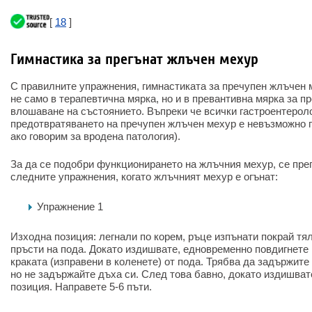
[
18
]
Гимнастика за прегънат жлъчен мехур
С правилните упражнения, гимнастиката за пречупен жлъчен 
не само в терапевтична мярка, но и в превантивна мярка за п
влошаване на състоянието. Въпреки че всички гастроентероло
предотвратяването на пречупен жлъчен мехур е невъзможно п
ако говорим за вродена патология).
За да се подобри функционирането на жлъчния мехур, се пре
следните упражнения, когато жлъчният мехур е огънат:
Упражнение 1
Изходна позиция: легнали по корем, ръце изпънати покрай тя
пръсти на пода. Докато издишвате, едновременно повдигнете г
краката (изправени в коленете) от пода. Трябва да задържите
но не задържайте дъха си. След това бавно, докато издишват
позиция. Направете 5-6 пъти.