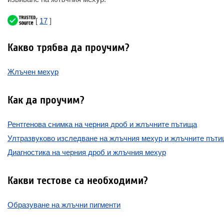
[
17
]
Какво трябва да проучим?
Жлъчен мехур
Как да проучим?
Рентгенова снимка на черния дроб и жлъчните пътища
Ултразвуково изследване на жлъчния мехур и жлъчните път
Диагностика на черния дроб и жлъчния мехур
Какви тестове са необходими?
Образуване на жлъчни пигменти