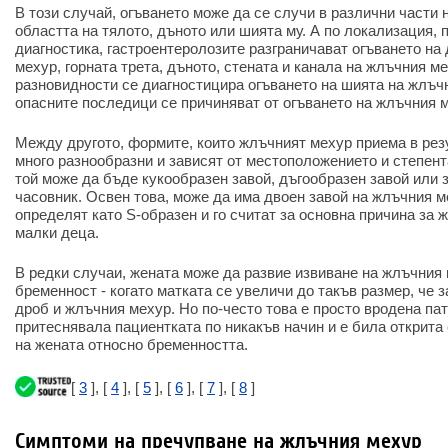
В този случай, огъването може да се случи в различни части н
областта на тялото, дъното или шията му. А по локализация, 
диагностика, гастроентеролозите разграничават огъването на
мехур, горната трета, дъното, стената и канала на жлъчния ме
разновидности се диагностицира огъването на шията на жлъчн
опасните последици се причиняват от огъването на жлъчния м
Между другото, формите, които жлъчният мехур приема в рез
много разнообразни и зависят от местоположението и степента
той може да бъде кукообразен завой, дъгообразен завой или 
часовник. Освен това, може да има двоен завой на жлъчния м
определят като S-образен и го считат за основна причина за 
малки деца.
В редки случаи, жената може да развие извиване на жлъчния 
бременност - когато матката се увеличи до такъв размер, че з
дроб и жлъчния мехур. Но по-често това е просто вродена пат
притеснявала пациентката по никакъв начин и е била открита
на жената относно бременността.
[
3
], [
4
], [
5
], [
6
], [
7
], [
8
]
Симптоми на пречупване на жлъчния мехур