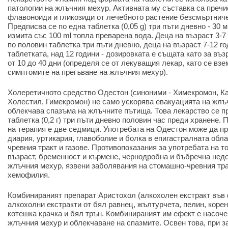
патологии на жлъчния мехур. Активната му съставка са преч
флавоноиди и гликозиди от лечебното растение безсмъртниче (
Предписва се по една таблетка (0,05 g) три пъти дневно - 30 
измита със 100 ml топла преварена вода. Деца на възраст 3-7
по половин таблетка три пъти дневно, деца на възраст 7-12 го
таблетката, над 12 години - дозировката е същата като за въз
от 10 до 40 дни (определя се от лекуващия лекар, като се вз
симптомите на прегъване на жлъчния мехур).
Холеретичното средство Одестон (синоними - Химекромон, Ка
Холестил, Гимекромон) не само ускорява евакуацията на жлъч
облекчава спазъма на жлъчните пътища. Това лекарство се пр
таблетка (0,2 г) три пъти дневно половин час преди хранене.
на терапия е две седмици. Употребата на Одестон може да п
диария, уртикария, главоболие и болка в епигастралната обла
чревния тракт и газове. Противопоказания за употребата на т
възраст, бременност и кърмене, чернодробна и бъбречна недо
жлъчния мехур, язвени заболявания на стомашно-чревния трак
хемофилия.
Комбинираният препарат Аристохол (алкохолен екстракт във
алкохолни екстракти от бял равнец, жълтурчета, пелин, корен
котешка крачка и бял трън. Комбинираният им ефект е насоче
жлъчния мехур и облекчаване на спазмите. Освен това, при з