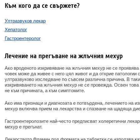
Към кого да се свържете?
Ултразвуков лекар
Хепатолог
Гастроентеролог
Лечение на прегъване на жлъчния мехур
Ако вроденото изкривяване на жлъчния мехур не се проявява 
човек може да живее с него цял живот и да открие патологии 
ултразвуково изследване по съвсем различна причина. В так
изкривяването на жлъчния мехур не се провежда. Освен това
не към причината, а към симптомите.
Ако има признаци и диагнозата е потвърдена, лечението на и
мехур включва прием на лекарства и спазване на щадяща дие
Гастроентеролозите най-често предписват холеретични лекар
мехур е прегънат.
Лекарството Фламин под формата на таблетки се използва ка