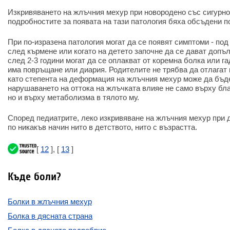
Изкривяването на жлъчния мехур при новородено със сигурно
подробностите за появата на тази патология бяха обсъдени п
При по-изразена патология могат да се появят симптоми - по
след кърмене или когато на детето започне да се дават допъ
след 2-3 години могат да се оплакват от коремна болка или г
има повръщане или диария. Родителите не трябва да отлагат 
като степента на деформация на жлъчния мехур може да бъде
нарушаването на оттока на жлъчката влияе не само върху бла
но и върху метаболизма в тялото му.
Според педиатрите, леко изкривяване на жлъчния мехур при д
по никакъв начин нито в детството, нито с възрастта.
[
12
], [
13
]
Къде боли?
Болки в жлъчния мехур
Болка в дясната страна