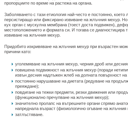
пропорциите по време на растежа на органа.
Заболяването с тази етиология най-често е постоянно, което 
персистиращо или фиксирано извиване на жлъчния мехур. Но 
кух орган с мускулна мембрана (тоест доста подвижен), деф
местоположението и формата си. И тогава се диагностицира 
извиване на жлъчния мехур.
Придобито изкривяване на жлъчния мехур при възрастен мож
причини като:
уголемяване на жлъчния мехур, черния дроб или десния
повишена подвижност на жлъчния мехур (поради нетипи
извън десния надлъжен жлеб на долната повърхност на 
постоянно нарушаване на диетата (редуване на продъл
преяждане);
повдигане на тежки предмети, резки движения или прод
(функционално пречупване на жлъчния мехур);
значително пролапс на вътрешните органи спрямо анато
напреднала възраст (физиологично огъване на жлъчния 
затлъстяване.