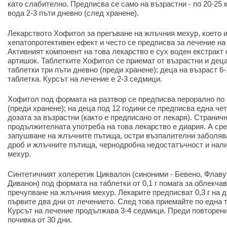
като слабително. Предписва се само на възрастни - по 20-25 
вода 2-3 пъти дневно (след хранене).
Лекарството Хофитол за прегъване на жлъчния мехур, което 
хепатопротективен ефект и често се предписва за лечение на 
Активният компонент на това лекарство е сух воден екстракт 
артишок. Таблетките Хофитол се приемат от възрастни и деца 
таблетки три пъти дневно (преди хранене); деца на възраст 6-
таблетка. Курсът на лечение е 2-3 седмици.
Хофитол под формата на разтвор се предписва перорално по 2
(преди хранене); на деца под 12 години се предписва една че
дозата за възрастни (както е предписано от лекаря). Странич
продължителната употреба на това лекарство е диария. А сре
запушване на жлъчните пътища, остри възпалителни заболяв
дроб и жлъчните пътища, чернодробна недостатъчност и нал
мехур.
Синтетичният холеретик Циквалон (синоними - Бевено, Флаву
Диванон) под формата на таблетки от 0,1 г помага за облекча
пречупване на жлъчния мехур. Лекарите предписват 0,3 г на д
първите два дни от лечението. След това приемайте по една т
Курсът на лечение продължава 3-4 седмици. Преди повторени
почивка от 30 дни.