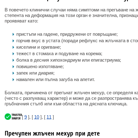
В повечето клинични случаи няма симптоми на прегъване на 
степента на деформация на този орган е значителна, признаци
проявяват като:
пристъпи на гадене, придружени от повръщане;
горчив вкус в устата (поради рефлукс на жлъчката в сто
киселини и оригване;
тежест в стомаха и подуване на корема;
болка в десния хипохондриум или епигастриума;
повишено изпотяване;
запек или диария;
намален или пълна загуба на апетит.
Болката, причинена от прегънат жлъчен мехур, се определя к
(често с разпукващ характер) и може да се разпространява къ
гръбначния стълб или към областта на дясната ключица.
[
9
], [
10
], [
11
]
Пречупен жлъчен мехур при дете