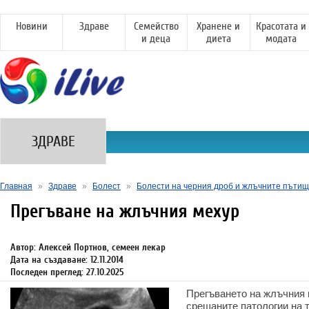
Новини
Здраве
Семейство
Хранене и
Красотата и
и деца
диета
модата
ЗДРАВЕ
Главная
»
Здраве
»
Болест
»
Болести на черния дроб и жлъчните пъти
Прегъване на жлъчния мехур
Автор: Алексей Портнов, семеен лекар
Дата на създаване: 12.11.2014
Последен преглед: 27.10.2025
Прегъването на жлъчния 
срещаните патологии на т