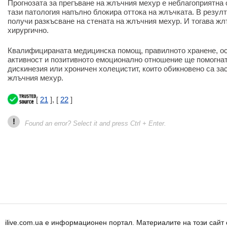
Прогнозата за прегъване на жлъчния мехур е неблагоприятна 
тази патология напълно блокира оттока на жлъчката. В резулт
получи разкъсване на стената на жлъчния мехур. И тогава жл
хирургично.
Квалифицираната медицинска помощ, правилното хранене, о
активност и позитивното емоционално отношение ще помогнат
дискинезия или хроничен холецистит, които обикновено са за
жлъчния мехур.
[
21
], [
22
]
!
Found an error? Select it and press Ctrl + Enter.
ilive.com.ua е информационен портал. Материалите на този сай