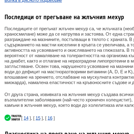
Болка в дясното подребрие
Последици от прегъване на жлъчния мехур
Последиците от прегънат жлъчен мехур са, че жлъчката (нео
храносмилане) може да се натрупва и застоява. От една стра
разграждане на мазнините, постъпващи в тялото с храната. В 
съдържанието на мастни киселини в кръвта се увеличава, а т
активността на усвояването и окисляването на глюкозата. В т
вероятност от намаляване на толерантността на организма къ
на диабет, както и отлагане на неразградени липопротеини в м
затлъстяване. Освен това, нарушеното усвояване на мазнини 
води до дефицит на мастноразтворими витамини (A, D, E и K),
влошаване на зрението, отслабване на мускулната контракти
миокарда), намалена еластичност на кръвоносните съдове и д
От друга страна, извивката на жлъчния мехур създава всички
възпалителни заболявания (най-често хроничен холецистит), 
камъни в жлъчния мехур, което води до холелитиаза или калк
[
14
], [
15
], [
16
]