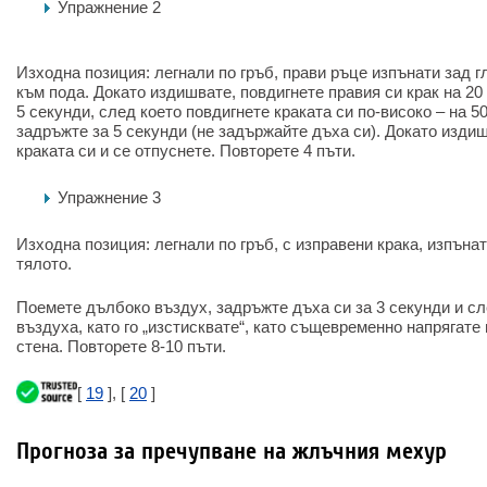
Упражнение 2
Изходна позиция: легнали по гръб, прави ръце изпънати зад г
към пода. Докато издишвате, повдигнете правия си крак на 20 
5 секунди, след което повдигнете краката си по-високо – на 5
задръжте за 5 секунди (не задържайте дъха си). Докато изди
краката си и се отпуснете. Повторете 4 пъти.
Упражнение 3
Изходна позиция: легнали по гръб, с изправени крака, изпъна
тялото.
Поемете дълбоко въздух, задръжте дъха си за 3 секунди и с
въздуха, като го „изстисквате“, като същевременно напрягате
стена. Повторете 8-10 пъти.
[
19
], [
20
]
Прогноза за пречупване на жлъчния мехур