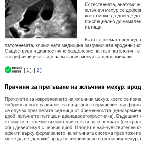
Естествената, анатомичн
жлъчния мехур се деформи
което може да доведе до
по-специално до намале
пътища.
Като се вземат предвид 
патогенезата, клиничната медицина разграничава вродени (ис
Съществува и диагностично разделение на тази патология - в 
специфични участъци на жлъчния мехур са деформирани.
[
1
], [
2
]
Причини за прегъване на жлъчния мехур: вро
Причините за изкривяването на жлъчния мехур, което се появ
ембрионалното развитие, са свързани с нарушение във формир
се случва през петата седмица от бременността (едновремен
дроб, жлъчните пътища и дванадесетопръстника). Бъдещият
от нишки от жлезисти епителни клетки на коремната (вентралн
общ дивертикул с черния дроб. Плодът е най-чувствителен к
ефекти върху формирането на жлъчната система през този пе
може да се „заложи“ вродено изкривяване на жлъчния мехур,