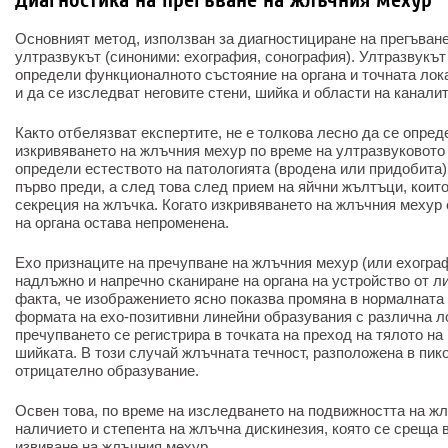
Диагностика на прегъване на жлъчния мехур
Основният метод, използван за диагностициране на прегъване
ултразвукът (синоними: ехография, сонография). Ултразвукът
определи функционалното състояние на органа и точната лока
и да се изследват неговите стени, шийка и области на каналит
Както отбелязват експертите, не е толкова лесно да се опред
изкривяването на жлъчния мехур по време на ултразвуковото 
определи естеството на патологията (вродена или придобита)
първо преди, а след това след прием на яйчни жълтъци, коит
секреция на жлъчка. Когато изкривяването на жлъчния мехур
на органа остава непроменена.
Ехо признаците на пречупване на жлъчния мехур (или ехогра
надлъжно и напречно сканиране на органа на устройство от ли
факта, че изображението ясно показва промяна в нормалната
формата на ехо-позитивни линейни образувания с различна л
пречупването се регистрира в точката на преход на тялото на
шийката. В този случай жлъчната течност, разположена в пико
отрицателно образувание.
Освен това, по време на изследването на подвижността на ж
наличието и степента на жлъчна дискинезия, която се среща 
извиване на жлъчния мехур.