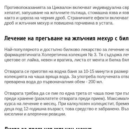
Противопоказанията за Циквалон включват индивидуална свр
хепатит, запушване на жлъчните пътища, стомашна язва и яз
както и цироза на черния дроб. Страничните ефекти включват
дроб и жлъчния мехур и повишена горчивина в устата.
Лечение на прегъване на жлъчния мехур с бил
Най-популярното и достъпно билково лекарство за лечение н
фармацевтичната Холеретична колекция № 3. Тя съдържа леч
цветове от лайка, невен и вратига, листа от мента и билка бя
Отварата се приготвя на водна баня за 10-15 минути в размер
колекцията на чаша вряща вода. За употреба получената отва
преварена вода до първоначалния обем - 200 мл.
Отварата трябва да се пие по една трета от чаша поне три път
преди хранене (разклатете отварата преди прием). Максимал
курса на лечение е месец. При калкулозен холецистит, бремен
деца под 12-годишна възраст, това средство е забранено. Въ
киселини и алергични реакции.