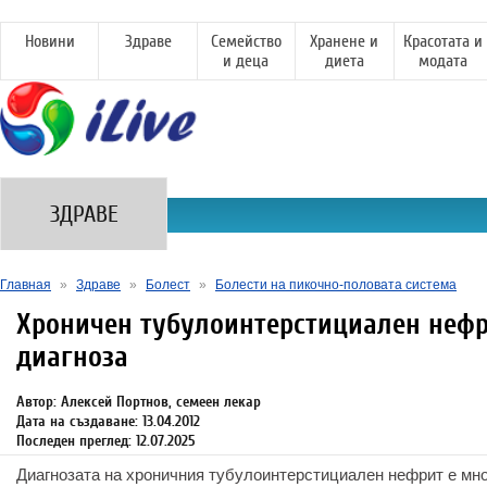
Новини
Здраве
Семейство
Хранене и
Красотата и
и деца
диета
модата
ЗДРАВЕ
Главная
»
Здраве
»
Болест
»
Болести на пикочно-половата система
Хроничен тубулоинтерстициален нефр
диагноза
Автор: Алексей Портнов, семеен лекар
Дата на създаване: 13.04.2012
Последен преглед: 12.07.2025
Диагнозата на хроничния тубулоинтерстициален нефрит е мно