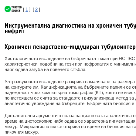
[
1
], [
2
]
Инструментална диагностика на хроничен туб
нефрит
Хроничен лекарствено-индуциран тубулоинтер
Хистологичното изследване на бъбречната тъкан при НСПВС
характеристики, подобни на тези при нефропатия с минимални
наблюдава загуба на повечето стъбла.
Ултразвуковото изследване разкрива намаляване на размера
на контурите им. Калцификацията на бъбречните папили се от
надеждност чрез компютърна томография (КТ), която не изиск
понастоящем се счита за стандартен визуализиращ метод за 
аналгетично увреждане на бъбреците. Бъбречната биопсия е
Допълнителни аргументи в полза на диагнозата аналгетична 
време на цистоскопия: наблюдава се характерна пигментация
мехур. Микроангиопатия се открива по време на биопсия на та
пикочния мехур.