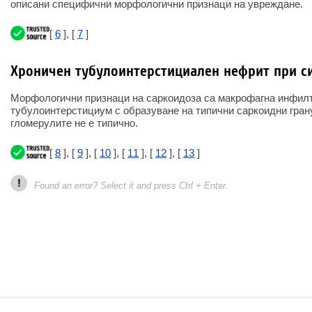
описани специфични морфологични признаци на увреждане.
[
6
], [
7
]
Хроничен тубулоинтерстициален нефрит при с
Морфологични признаци на саркоидоза са макрофагна инфил
тубулоинтерстициум с образуване на типични саркоидни гран
гломерулите не е типично.
[
8
], [
9
], [
10
], [
11
], [
12
], [
13
]
!
Found an error? Select it and press Ctrl + Enter.