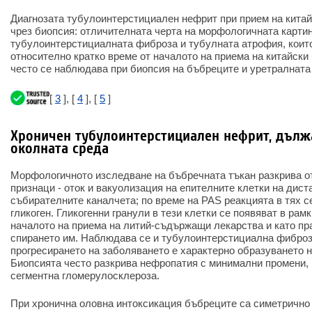
Диагнозата тубулоинтерстициален нефрит при прием на кита
чрез биопсия: отличителната черта на морфологичната картин
тубулоинтерстициалната фиброза и тубулната атрофия, които
относително кратко време от началото на приема на китайски
често се наблюдава при биопсия на бъбреците и уретралната
[
3
], [
4
], [
5
]
Хроничен тубулоинтерстициален нефрит, дълж
околната среда
Морфологичното изследване на бъбречната тъкан разкрива 
признаци - оток и вакуолизация на епителните клетки на дист
събирателните каналчета; по време на PAS реакцията в тях 
гликоген. Гликогенни гранули в тези клетки се появяват в рамк
началото на приема на литий-съдържащи лекарства и като пр
спирането им. Наблюдава се и тубулоинтерстициална фиброза
прогресирането на заболяването е характерно образуването н
Биопсията често разкрива нефропатия с минимални промени, 
сегментна гломерулосклероза.
При хронична оловна интоксикация бъбреците са симетрично 