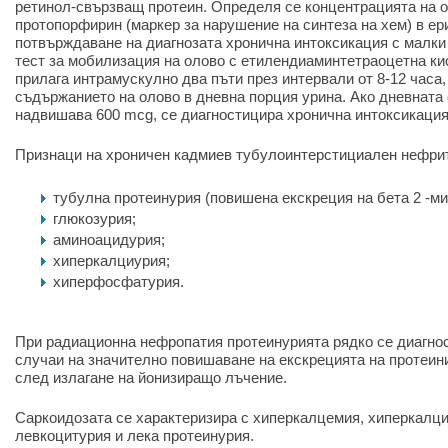
ретинол-свързващ протеин. Определя се концентрацията на ол
протопорфирин (маркер за нарушение на синтеза на хем) в ер
потвърждаване на диагнозата хронична интоксикация с малки
тест за мобилизация на олово с етилендиаминтетраоцетна ки
прилага интрамускулно два пъти през интервали от 8-12 часа,
съдържанието на олово в дневна порция урина. Ако дневната
надвишава 600 mcg, се диагностицира хронична интоксикация
Признаци на хроничен кадмиев тубулоинтерстициален нефри
тубулна протеинурия (повишена екскреция на бета
2
-ми
глюкозурия;
аминоацидурия;
хиперкалциурия;
хиперфосфатурия.
При радиационна нефропатия протеинурията рядко се диагнос
случаи на значително повишаване на екскрецията на протеин
след излагане на йонизиращо лъчение.
Саркоидозата се характеризира с хиперкалцемия, хиперкалци
левкоцитурия и лека протеинурия.