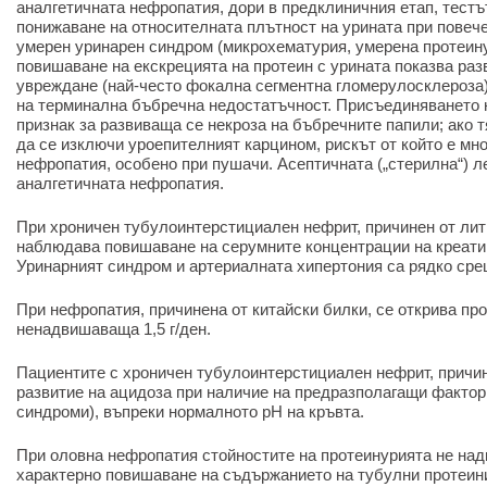
аналгетичната нефропатия, дори в предклиничния етап, тестъ
понижаване на относителната плътност на урината при повече
умерен уринарен синдром (микрохематурия, умерена протеин
повишаване на екскрецията на протеин с урината показва раз
увреждане (най-често фокална сегментна гломерулосклероза
на терминална бъбречна недостатъчност. Присъединяването 
признак за развиваща се некроза на бъбречните папили; ако 
да се изключи уроепителният карцином, рискът от който е мно
нефропатия, особено при пушачи. Асептичната („стерилна“) л
аналгетичната нефропатия.
При хроничен тубулоинтерстициален нефрит, причинен от лит
наблюдава повишаване на серумните концентрации на креати
Уринарният синдром и артериалната хипертония са рядко сре
При нефропатия, причинена от китайски билки, се открива пр
ненадвишаваща 1,5 г/ден.
Пациентите с хроничен тубулоинтерстициален нефрит, причин
развитие на ацидоза при наличие на предразполагащи фактор
синдроми), въпреки нормалното pH на кръвта.
При оловна нефропатия стойностите на протеинурията не надв
характерно повишаване на съдържанието на тубулни протеин