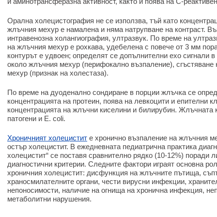
и аминотрансферазна активност, както и поява на С-реактивен
Орална холецистография не се използва, тъй като концентра
жлъчния мехур е намалена и няма натрупване на контраст. Въ
интравенозна холангиография, ултразвук. По време на ултра
на жлъчния мехур е рохкава, удебелена с повече от 3 мм пор
контурът е удвоен; определят се допълнителни ехо сигнали 
около жлъчния мехур (перифокално възпаление), сгъстяване 
мехур (признак на холестаза).
По време на дуоденално сондиране в порции жлъчка се опре
концентрацията на протеин, поява на левкоцити и епителни к
концентрацията на жлъчни киселини и билирубин. Жлъчната к
патогени и E. coli.
Хроничният холецистит
е хронично възпаление на жлъчния мех
остър холецистит. В ежедневната педиатрична практика диагн
холецистит“ се поставя сравнително рядко (10-12%) поради л
диагностични критерии. Следните фактори играят основна рол
хроничния холецистит: дисфункция на жлъчните пътища, съп
храносмилателните органи, чести вирусни инфекции, храните
непоносимости, наличие на огнища на хронична инфекция, не
метаболитни нарушения.