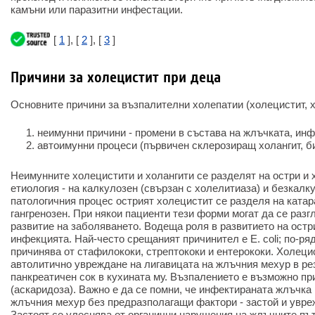
камъни или паразитни инфестации.
[
1
], [
2
], [
3
]
Причини за холецистит при деца
Основните причини за възпалителни холепатии (холецистит, х
неимунни причини - промени в състава на жлъчката, инф
автоимунни процеси (първичен склерозиращ холангит, б
Неимунните холецистити и холангити се разделят на остри и х
етиология - на калкулозен (свързан с холелитиаза) и безкалк
патологичния процес острият холецистит се разделя на ката
гангренозен. При някои пациенти тези форми могат да се разг
развитие на заболяването. Водеща роля в развитието на остр
инфекцията. Най-често срещаният причинител е E. coli; по-ря
причинява от стафилококи, стрептококи и ентерококи. Холеци
автолитично увреждане на лигавицата на жлъчния мехур в ре
панкреатичен сок в кухината му. Възпалението е възможно пр
(аскаридоза). Важно е да се помни, че инфектираната жлъчка
жлъчния мехур без предразполагащи фактори - застой и увреж
Застоят се улеснява от органични нарушения на жлъчните пъ