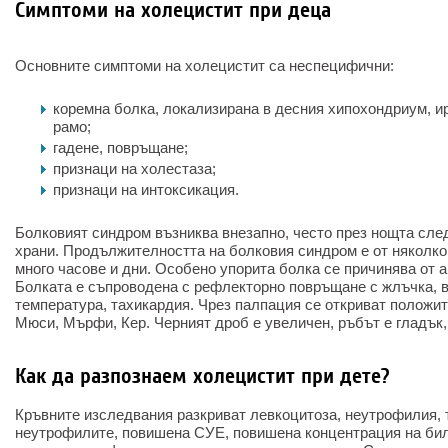
Симптоми на холецистит при деца
Основните симптоми на холецистит са неспецифични:
коремна болка, локализирана в десния хипохондриум, 
рамо;
гадене, повръщане;
признаци на холестаза;
признаци на интоксикация.
Болковият синдром възниква внезапно, често през нощта сле
храни. Продължителността на болковия синдром е от няколко
много часове и дни. Особено упорита болка се причинява от 
Болката е съпроводена с рефлекторно повръщане с жлъчка, 
температура, тахикардия. Чрез палпация се откриват положи
Мюси, Мърфи, Кер. Черният дроб е увеличен, ръбът е гладък,
Как да разпознаем холецистит при дете?
Кръвните изследвания разкриват левкоцитоза, неутрофилия, 
неутрофилите, повишена СУЕ, повишена концентрация на би