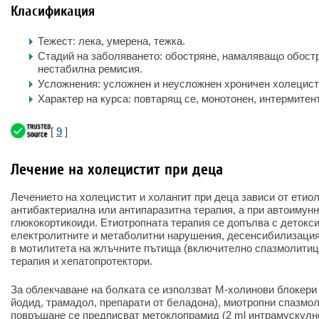
Класификация
Тежест: лека, умерена, тежка.
Стадий на заболяването: обостряне, намаляващо обостр
нестабилна ремисия.
Усложнения: усложнен и неусложнен хроничен холецист
Характер на курса: повтарящ се, монотонен, интермитен
[
9
]
Лечение на холецистит при деца
Лечението на холецистит и холангит при деца зависи от етио
антибактериална или антипаразитна терапия, а при автоимунн
глюкокортикоиди. Етиотропната терапия се допълва с детокси
електролитните и метаболитни нарушения, десенсибилизация
в мотилитета на жлъчните пътища (включително спазмолитиц
терапия и хепатопротектори.
За облекчаване на болката се използват М-холинови блокери
йодид, трамадол, препарати от беладона), миотропни спазмо
повръщане се предписват метоклопрамид (2 ml интрамускулн