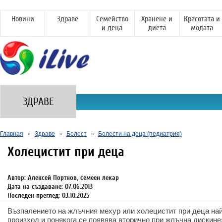
Новини
Здраве
Семейство
Хранене и
Красотата и
и деца
диета
модата
ЗДРАВЕ
Главная
»
Здраве
»
Болест
»
Болести на деца (педиатрия)
Холецистит при деца
Автор: Алексей Портнов, семеен лекар
Дата на създаване: 07.06.2013
Последен преглед: 03.10.2025
Възпалението на жлъчния мехур или холецистит при деца най
произход и понякога се появява вторично при жлъчна дискине