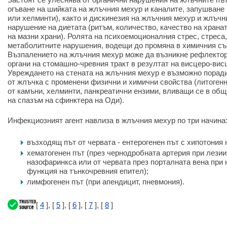
огъване на шийката на жлъчния мехур и каналите, запушване 
или хелминти), както и дискинезия на жлъчния мехур и жлъчн
нарушение на диетата (ритъм, количество, качество на храна
на мазни храни). Ролята на психоемоционалния стрес, стреса
метаболитните нарушения, водещи до промяна в химичния със
Възпалението на жлъчния мехур може да възникне рефлектор
органи на стомашно-чревния тракт в резултат на висцеро-ви
Увреждането на стената на жлъчния мехур е възможно поради
от жлъчка с променени физични и химични свойства (литогенн
от камъни, хелминти, панкреатични ензими, вливащи се в общ
на спазъм на сфинктера на Оди).
Инфекциозният агент навлиза в жлъчния мехур по три начина
възходящ път от червата - ентерогенен път с хипотония
хематогенен път (през чернодробната артерия при лезии
назофаринкса или от червата през порталната вена при
функция на тънкочревния епител);
лимфогенен път (при апендицит, пневмония).
[
4
], [
5
], [
6
], [
7
], [
8
]