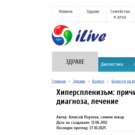
Новини
Здраве
Семейство
и деца
ЗДРАВЕ
Диагностика
Главная
»
Здраве
»
Болест
»
Болести на к
Хиперспленизъм: прич
диагноза, лечение
Автор: Алексей Портнов, семеен лекар
Дата на създаване: 13.06.2012
Последен преглед: 27.10.2025