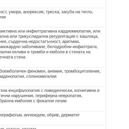
ст, умора, анорексия, треска, загуба на тегло,
гия
риктивна или инфилтративна кардиомиопатия, или
ална или трикуспидална регургитация с кашлица,
нея, сърдечна недостатъчност, аритмии,
миокардно заболяване, белодробни инфилтрати,
рални изливи и тромби и емболи в стената на
ечната стена
боемболичен феномен, анемия, тромбоцитопения,
аденопатия, спленомегалия
зна енцефалопатия с поведенчески, когнитивни и
тични нарушения, периферна невропатия,
брална емболия с фокални лезии
ографизъм, ангиоедем, обрив, дерматит
ия, гадене, спазми