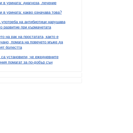
и в урината: диагноза, лечение
и в урината: какво означава това?
 употреба на антибиотици нарушава
о развитие при кърмачетата
то на рак на простатата, както е
чано, помага на повечето мъже да
ят болестта
 са установили, че ежедневните
ния помагат за по-добър сън