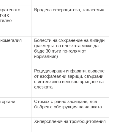
кратеното
Вродена сфероцитоза, таласемия
тки с
телно
еномегалия
Болести на съхранение на липиди
(размерът на слезката може да
бъде 30 пъти по-голям от
нормалния)
Рецидивиращи инфаркти, кървене
от езофагеални варици, свързани
с интензивно венозно връщане на
слезката
 органи
Стомах с ранно засищане, ляв
бъбрек с обструкция на чашката
Хиперспленична тромбоцитопения