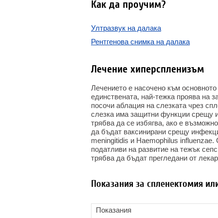
Как да проучим?
Ултразвук на далака
Рентгенова снимка на далака
Лечение хиперспленизъм
Лечението е насочено към основното
единствената, най-тежка проява на з
посочи аблация на слезката чрез сп
слезка има защитни функции срещу и
трябва да се избягва, ако е възможн
да бъдат ваксинирани срещу инфекции
meningitidis и Haemophilus influenza
податливи на развитие на тежък сепси
трябва да бъдат прегледани от лекар
Показания за спленектомия ил
Показания