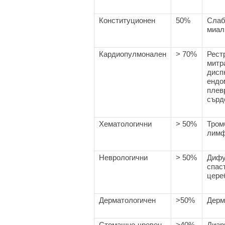
Конституционен
50%
Слабо
миал
Кардиопулмонален
> 70%
Рест
митр
дисп
ендо
плев
сърд
Хематологични
> 50%
Тром
лимф
Неврологични
> 50%
Дифу
спас
цере
Дерматологичен
>50%
Дерм
Стомашно-чревен
>40%
Диар