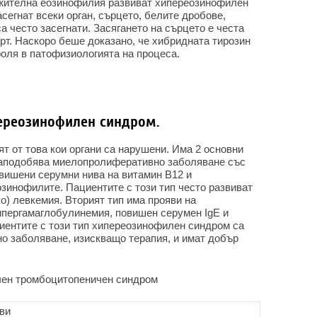
жителна еозинофилия развиват хипереозинофилен
сегнат всеки орган, сърцето, белите дробове,
а често засегнати. Засягането на сърцето е честа
рт. Наскоро беше доказано, че хибридната тирозин
роля в патофизиологията на процеса.
ереозинофилен синдром.
т от това кои органи са нарушени. Има 2 основни
 наподобява миелопролиферативно заболяване със
овишени серумни нива на витамин B12
и
зинофилите. Пациентите с този тип често развиват
о) левкемия. Вторият тип има прояви на
ипергамаглобулинемия, повишен серумен IgE и
ентите с този тип хипереозинофилен синдром са
но заболяване, изискващо терапия, и имат добър
чен тромбоцитопеничен синдром
ви