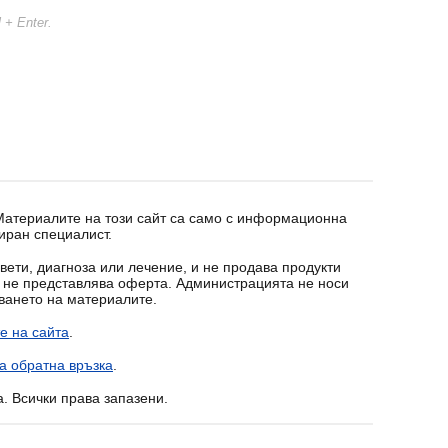
l + Enter.
 Материалите на този сайт са само с информационна
иран специалист.
вети, диагноза или лечение, и не продава продукти
т не представлява оферта. Администрацията не носи
зването на материалите.
е на сайта
.
а обратна връзка
.
a. Всички права запазени.