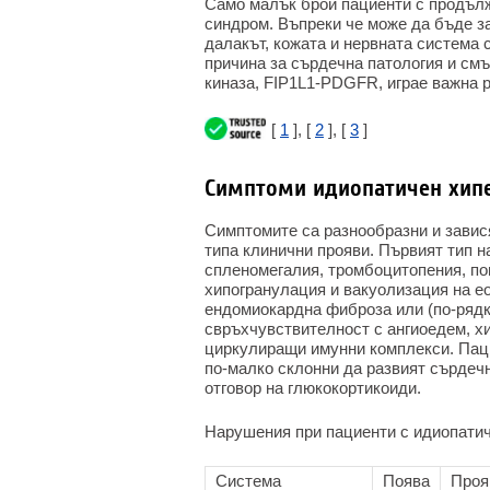
Само малък брой пациенти с продъл
синдром. Въпреки че може да бъде за
далакът, кожата и нервната система с
причина за сърдечна патология и смъ
киназа, FIP1L1-PDGFR, играе важна 
[
1
], [
2
], [
3
]
Симптоми идиопатичен хип
Симптомите са разнообразни и завися
типа клинични прояви. Първият тип
спленомегалия, тромбоцитопения, п
хипогранулация и вакуолизация на ео
ендомиокардна фиброза или (по-рядк
свръхчувствителност с ангиоедем, х
циркулиращи имунни комплекси. Паци
по-малко склонни да развият сърдеч
отговор на глюкокортикоиди.
Нарушения при пациенти с идиопати
Система
Поява
Проя