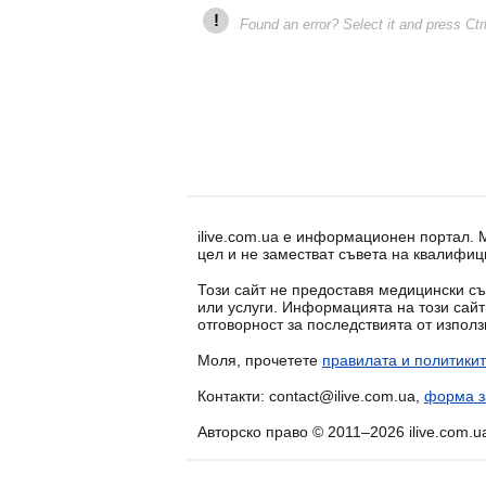
!
Found an error? Select it and press Ctr
ilive.com.ua е информационен портал.
цел и не заместват съвета на квалифиц
Този сайт не предоставя медицински съ
или услуги. Информацията на този сай
отговорност за последствията от изпол
Моля, прочетете
правилата и политикит
Контакти: contact@ilive.com.ua,
форма з
Авторско право © 2011–2026 ilive.com.u