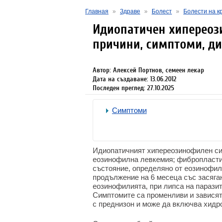
Главная
»
Здраве
»
Болест
»
Болести на к
Идиопатичен хипереоз
причини, симптоми, ди
Автор: Алексей Портнов, семеен лекар
Дата на създаване: 13.06.2012
Последен преглед: 27.10.2025
Симптоми
Идиопатичният хипереозинофилен си
еозинофилна левкемия; фибропласти
състояние, определяно от еозинофил
продължение на 6 месеца със засяган
еозинофилията, при липса на паразит
Симптомите са променливи и зависят 
с преднизон и може да включва хидр