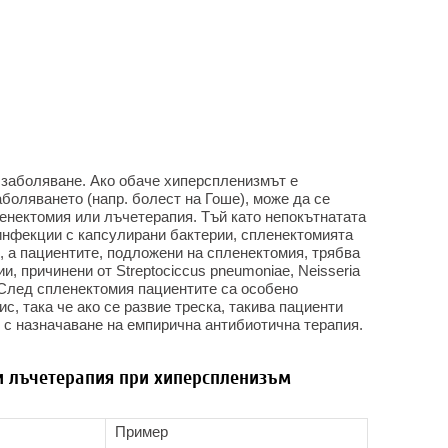
 заболяване. Ако обаче хиперспленизмът е
аболяването (напр. болест на Гоше), може да се
ленектомия или лъчетерапия. Тъй като непокътнатата
нфекции с капсулирани бактерии, спленектомията
о, а пациентите, подложени на спленектомия, трябва
, причинени от Streptociccus pneumoniae, Neisseria
e. След спленектомия пациентите са особено
с, така че ако се развие треска, такива пациенти
 с назначаване на емпирична антибиотична терапия.
и лъчетерапия при хиперспленизъм
Пример