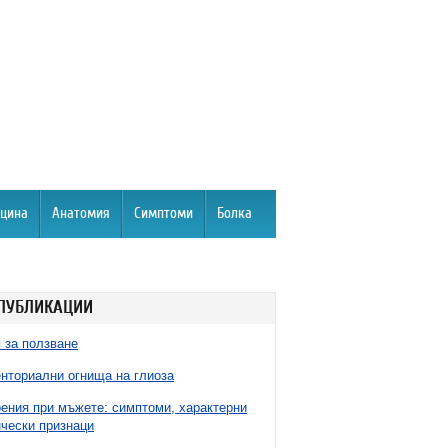
цина
Анатомия
Симптоми
Болка
ПУБЛИКАЦИИ
 за ползване
нториални огнища на глиоза
ния при мъжете: симптоми, характерни
чески признаци