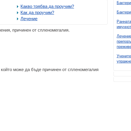
Бактери
Какво трябва да проучим?
Как да проучим?
Бактери
Лечение
Ранната
имуннот
ения, причинен от спленомегалия.
Лечение
препоръ
преживе
Учените
упражне
 който може да бъде причинен от спленомегалия