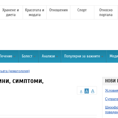
Хранене и
Красотата и
Отношения
Спорт
Относно
диета
модата
портала
Лечение
Болест
Анализи
Популярни за важните
Меди
ръвта (хематология)
ини, симптоми,
НОВИ 
A
Условия
A
A
Супрате
Шизофре
поведен