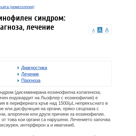
ръвта (хематология)
инофилен синдром:
агноза, лечение
A
A
A
Диагностика
Лечение
Прогноза
ндром (дисеминирана еозинофилна колагеноза;
чен ендокардит на Льофлер с еозинофилия) е
ия в периферната кръв над 1500/μL непрекъснато в
е или дисфункция на органи, пряко свързана с
ни, алергични или други причини за еозинофилия.
от това кои органи са нарушени. Лечението започва
оксиурея, интерферон а и иматиниб.