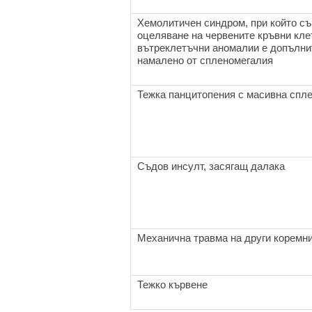
Хемолитичен синдром, при който съ
оцеляване на червените кръвни кле
вътреклетъчни аномалии е допълни
намалено от спленомегалия
Тежка панцитопения с масивна спл
Съдов инсулт, засягащ далака
Механична травма на други коремни
Тежко кървене