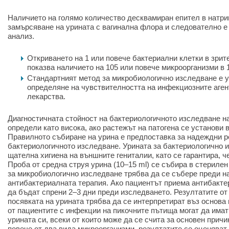
Наличието на голямо количество десквамиран епител в натри
замърсяване на урината с вагинална флора и следователно е
анализ.
Откриването на 1 или повече бактериални клетки в зрит
показва наличието на 105
или
повече микроорганизми в 1
Стандартният метод за микробиологично изследване е у
определяне на чувствителността на инфекциозните аген
лекарства.
Диагностичната стойност на бактериологичното изследване н
определи като висока, ако растежът на патогена се установи 
Правилното събиране на урина е предпоставка за надеждни р
бактериологичното изследване. Урината за бактериологично 
щателна хигиена на външните гениталии, като се гарантира, ч
Проба от средна струя урина (10–15 ml) се събира в стерилен
за микробиологично изследване трябва да се събере преди н
антибактериалната терапия. Ако пациентът приема антибакте
да бъдат спрени 2–3 дни преди изследването. Резултатите от
посявката на урината трябва да се интерпретират въз основа
от пациентите с инфекции на пикочните пътища могат да имат
урината си, всеки от които може да се счита за основен причи
повече от два вида микроорганизми, резултатите се оценяват