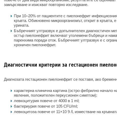
замърсяване и изискват повторно изследване.
При 10–20% от пациентите с пиелонефрит инфекциозният
кръвта. Обикновено микроорганизмът, открит в кръвта, е 
урината.
Бъбречният ултразвук е допълнителен диагностичен мет
остър пиелонефрит включват уголемени бъбреци и нама
паренхима поради оток. Бъбречният ултразвук е с огран
хроничен пиелонефрит.
Диагностични критерии за гестационен пиело
Диагнозата гестационен пиелонефрит се поставя, ако бременн
характерна клинична картина (остро фебрилно начало н
явления, положителен перкусионен симптом);
левкоцитурия повече от 4000 в 1 ml;
бактериурия повече от
105
CFU/ml;
левкоцитоза повече от 11×10
9
/l, изместване на кръвна