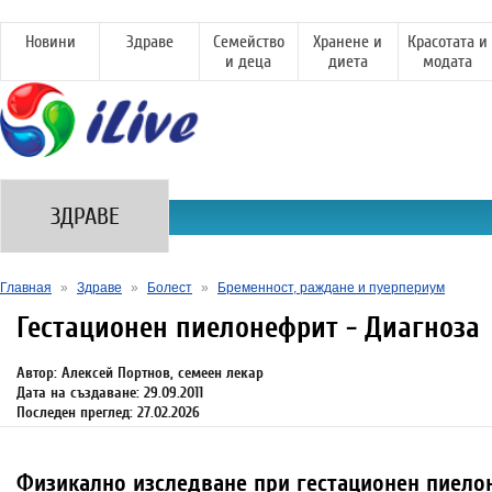
Новини
Здраве
Семейство
Хранене и
Красотата и
и деца
диета
модата
ЗДРАВЕ
Главная
»
Здраве
»
Болест
»
Бременност, раждане и пуерпериум
Гестационен пиелонефрит - Диагноза
Автор: Алексей Портнов, семеен лекар
Дата на създаване: 29.09.2011
Последен преглед: 27.02.2026
Физикално изследване при гестационен пиело