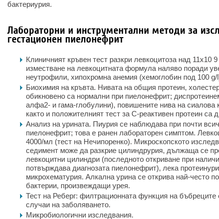
бактериурия.
Лабораторни и инструментални методи за изс
гестационен пиелонефрит
Клиничният кръвен тест разкри левкоцитоза над 11x10
9
изместване на левкоцитната формула наляво поради ув
неутрофили, хипохромна анемия (хемоглобин под 100 g/l
Биохимия на кръвта. Нивата на общия протеин, холестер
обикновено са нормални при пиелонефрит; диспротеине
алфа2- и гама-глобулини), повишените нива на сиалова 
както и положителният тест за С-реактивен протеин са 
Анализ на урината. Пиурия се наблюдава при почти всич
пиелонефрит; това е ранен лабораторен симптом. Левко
4000/мл (тест на Нечипоренко). Микроскопското изслед
седимент може да разкрие цилиндрурия, дължаща се пр
левкоцитни цилиндри (последното откриване при наличи
потвърждава диагнозата пиелонефрит), лека протеинури
микрохематурия. Алкална урина се открива най-често по
бактерии, произвеждащи урея.
Тест на Реберг: филтрационната функция на бъбреците 
случаи на заболяването.
Микробиологични изследвания.