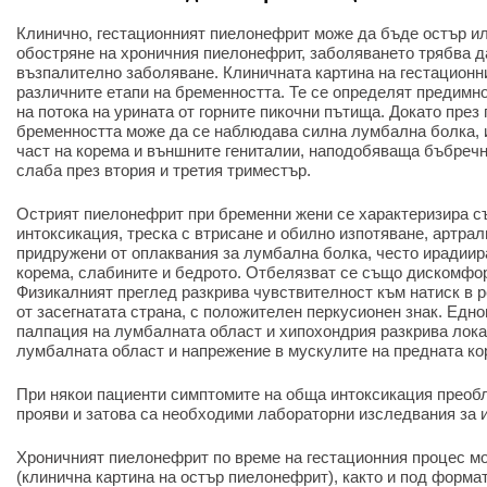
Клинично, гестационният пиелонефрит може да бъде остър ил
обостряне на хроничния пиелонефрит, заболяването трябва да
възпалително заболяване. Клиничната картина на гестационн
различните етапи на бременността. Те се определят предимно
на потока на урината от горните пикочни пътища. Докато през
бременността може да се наблюдава силна лумбална болка,
част на корема и външните гениталии, наподобяваща бъбречна
слаба през втория и третия триместър.
Острият пиелонефрит при бременни жени се характеризира с
интоксикация, треска с втрисане и обилно изпотяване, артрал
придружени от оплаквания за лумбална болка, често ирадиир
корема, слабините и бедрото. Отбелязват се също дискомфор
Физикалният преглед разкрива чувствителност към натиск в 
от засегнатата страна, с положителен перкусионен знак. Ед
палпация на лумбалната област и хипохондрия разкрива лок
лумбалната област и напрежение в мускулите на предната ко
При някои пациенти симптомите на обща интоксикация преоб
прояви и затова са необходими лабораторни изследвания за и
Хроничният пиелонефрит по време на гестационния процес мо
(клинична картина на остър пиелонефрит), както и под форма