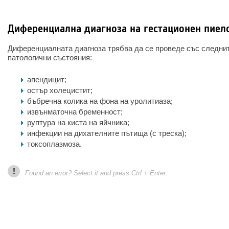
Диференциална диагноза на гестационен пиел
Диференциалната диагноза трябва да се проведе със следни
патологични състояния:
апендицит;
остър холецистит;
бъбречна колика на фона на уролитиаза;
извънматочна бременност;
руптура на киста на яйчника;
инфекции на дихателните пътища (с треска);
токсоплазмоза.
!
Found an error? Select it and press Ctrl + Enter.