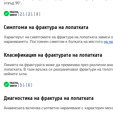
отвъд 90°.
[
2
], [
3
], [
4
]
Симптоми на фрактура на лопатката
Характерът на симптомите на фрактура на лопатката зависи 
нараняването. Постоянен симптом е болката на мястото
на н
Класификация на фрактурата на лопатката
Линията на фрактурата може да преминава през различни ан
лопатката. В тази връзка се разграничават фрактури на тялото
нейните ъгли.
[
5
], [
6
]
Диагностика на фрактура на лопатката
Анамнезата включва съответно нараняване с характерен мех