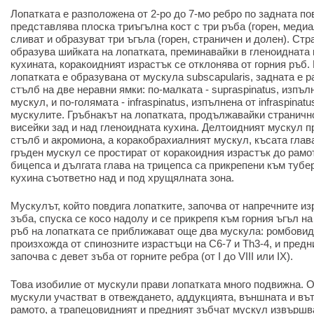
Лопатката е разположена от 2-ро до 7-мо ребро по задната по
представлява плоска триъгълна кост с три ръба (горен, медиа
сливат и образуват три ъгъла (горен, страничен и долен). Ст
образува шийката на лопатката, преминавайки в гленоидната 
кухината, коракоидният израстък се отклонява от горния ръб
лопатката е образувана от мускула subscapularis, задната е 
стълб на две неравни ямки: по-малката - supraspinatus, изпъ
мускул, и по-голямата - infraspinatus, изпълнена от infraspinatus
мускулите. Гръбнакът на лопатката, продължавайки страничн
висейки зад и над гленоидната кухина. Делтоидният мускул 
стълб и акромиона, а коракобрахиалният мускул, късата глав
гръден мускул се простират от коракоидния израстък до рамот
бицепса и дългата глава на трицепса са прикрепени към тубе
кухина съответно над и под хрущялната зона.
Мускулът, който повдига лопатките, започва от напречните из
зъба, спуска се косо надолу и се прикрепя към горния ъгъл н
ръб на лопатката се приближават още два мускула: ромбовид
произхожда от спинозните израстъци на C6-7 и Th3-4, и предн
започва с девет зъба от горните ребра (от I до VIII или IX).
Това изобилие от мускули прави лопатката много подвижна. О
мускули участват в отвеждането, аддукцията, външната и въ
рамото, а трапецовидният и предният зъбчат мускул извършв