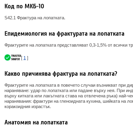
Код по МКБ-10
S42.1 Фрактура на лопатката.
Епидемиология на фрактурата на лопатката
Фрактурите на лопатката представляват 0,3-1,5% от всички тр
[
1
]
Какво причинява фрактура на лопатката?
Фрактурите на лопатката в повечето случаи възникват при д
нараняване: удар по лопатката или падане върху нея. При ин
върху китката или лакътната става на отвлечена ръка) най-че
наранявания: фрактури на гленоидната кухина, шийката на ло
коракоидния израстък.
Анатомия на лопатката