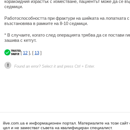
коракоидния израстък с изместване, пациентът може да се въ
седмици.
Работоспособността при фрактури на шийката на лопатката с
възстановява в рамките на 8-10 седмици.
* В случаите, когато след операцията трябва да се постави г
зашива с кетгут.
[
12
], [
13
]
!
Found an error? Select it and press Ctrl + Enter.
ilive.com.ua е информационен портал. Материалите на този сай
цел и не заместват съвета на квалифициран специалист.