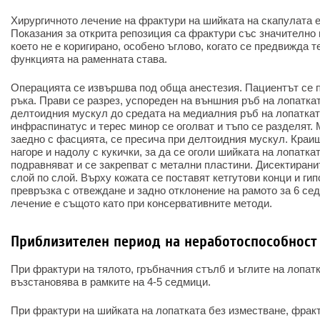
Хирургичното лечение на фрактури на шийката на скапулата 
Показания за открита репозиция са фрактури със значително
което не е коригирано, особено ъглово, когато се предвижда 
функцията на раменната става.
Операцията се извършва под обща анестезия. Пациентът се п
ръка. Прави се разрез, успореден на външния ръб на лопаткат
делтоидния мускул до средата на медиалния ръб на лопатка
инфраспинатус и терес минор се оголват и тъпо се разделят.
заедно с фасцията, се пресича при делтоидния мускул. Краищ
нагоре и надолу с кукички, за да се оголи шийката на лопатка
подравняват и се закрепват с метални пластини. Дисектирани
слой по слой. Върху кожата се поставят кетгутови конци и ги
превръзка с отвеждане и задно отклонение на рамото за 6 с
лечение е същото като при консервативните методи.
Приблизителен период на неработоспособност
При фрактури на тялото, гръбначния стълб и ъглите на лопат
възстановява в рамките на 4-5 седмици.
При фрактури на шийката на лопатката без изместване, фрак