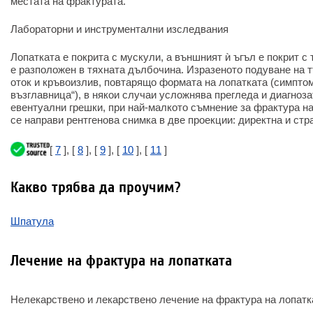
местата на фрактурата.
Лабораторни и инструментални изследвания
Лопатката е покрита с мускули, а външният ѝ ъгъл е покрит с
е разположен в тяхната дълбочина. Изразеното подуване на 
оток и кръвоизлив, повтарящо формата на лопатката (симптом
възглавница“), в някои случаи усложнява прегледа и диагнозат
евентуални грешки, при най-малкото съмнение за фрактура н
се направи рентгенова снимка в две проекции: директна и стр
[
7
], [
8
], [
9
], [
10
], [
11
]
Какво трябва да проучим?
Шпатула
Лечение на фрактура на лопатката
Нелекарствено и лекарствено лечение на фрактура на лопатк