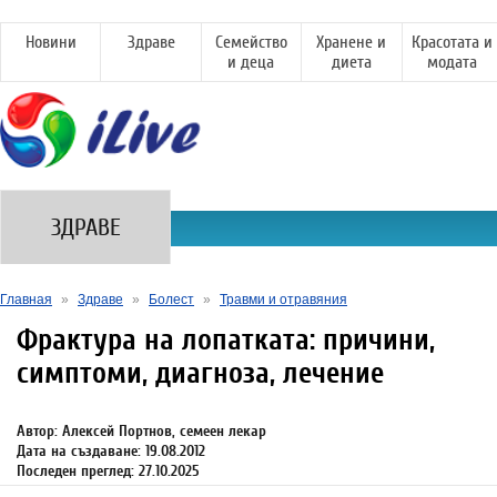
Новини
Здраве
Семейство
Хранене и
Красотата и
и деца
диета
модата
ЗДРАВЕ
Главная
»
Здраве
»
Болест
»
Травми и отравяния
Фрактура на лопатката: причини,
симптоми, диагноза, лечение
Автор: Алексей Портнов, семеен лекар
Дата на създаване: 19.08.2012
Последен преглед: 27.10.2025