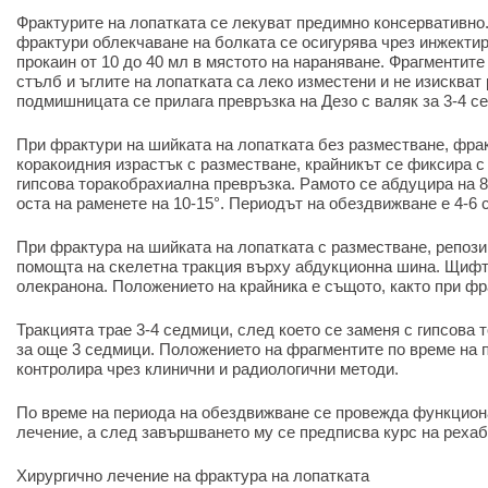
Фрактурите на лопатката се лекуват предимно консервативно
фрактури облекчаване на болката се осигурява чрез инжектир
прокаин от 10 до 40 мл в мястото на нараняване. Фрагментите
стълб и ъглите на лопатката са леко изместени и не изискват
подмишницата се прилага превръзка на Дезо с валяк за 3-4 с
При фрактури на шийката на лопатката без разместване, фра
коракоидния израстък с разместване, крайникът се фиксира 
гипсова торакобрахиална превръзка. Рамото се абдуцира на 80
оста на раменете на 10-15°. Периодът на обездвижване е 4-6 
При фрактура на шийката на лопатката с разместване, репоз
помощта на скелетна тракция върху абдукционна шина. Щифт
олекранона. Положението на крайника е същото, както при фр
Тракцията трае 3-4 седмици, след което се заменя с гипсова
за още 3 седмици. Положението на фрагментите по време на 
контролира чрез клинични и радиологични методи.
По време на периода на обездвижване се провежда функцион
лечение, а след завършването му се предписва курс на реха
Хирургично лечение на фрактура на лопатката