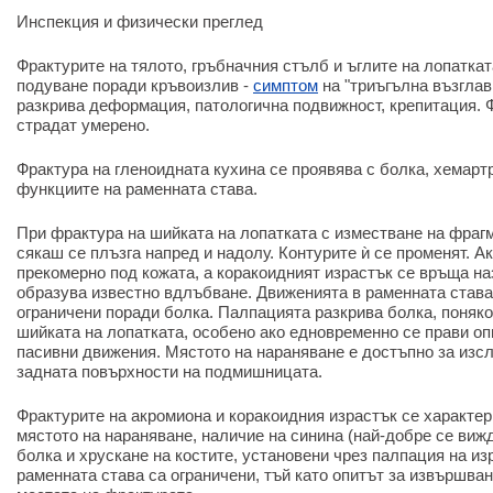
Инспекция и физически преглед
Фрактурите на тялото, гръбначния стълб и ъглите на лопаткат
подуване поради кръвоизлив -
симптом
на "триъгълна възглав
разкрива деформация, патологична подвижност, крепитация. 
страдат умерено.
Фрактура на гленоидната кухина се проявява с болка, хемарт
функциите на раменната става.
При фрактура на шийката на лопатката с изместване на фраг
сякаш се плъзга напред и надолу. Контурите ѝ се променят. 
прекомерно под кожата, а коракоидният израстък се връща на
образува известно вдлъбване. Движенията в раменната става
ограничени поради болка. Палпацията разкрива болка, поняко
шийката на лопатката, особено ако едновременно се прави оп
пасивни движения. Мястото на нараняване е достъпно за изсл
задната повърхности на подмишницата.
Фрактурите на акромиона и коракоидния израстък се характер
мястото на нараняване, наличие на синина (най-добре се вижд
болка и хрускане на костите, установени чрез палпация на и
раменната става са ограничени, тъй като опитът за извършва