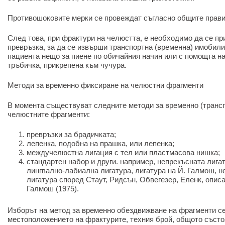
Противошоковите мерки се провеждат съгласно общите прави
След това, при фрактури на челюстта, е необходимо да се 
превръзка, за да се извърши транспортна (временна) имобили
пациента нещо за пиене по обичайния начин или с помощта на
тръбичка, прикрепена към чучура.
Методи за временно фиксиране на челюстни фрагменти
В момента съществуват следните методи за временно (транс
челюстните фрагменти:
превръзки за брадичката;
лепенка, подобна на прашка, или лепенка;
междучелюстна лигация с тел или пластмасова нишка;
стандартен набор и други. например, непрекъсната лигат
лингвално-лабиална лигатура, лигатура на Й. Галмош, н
лигатура според Стаут, Ридсън, Обвегезер, Еленк, описа
Галмош (1975).
Изборът на метод за временно обездвижване на фрагменти се
местоположението на фрактурите, техния брой, общото състо