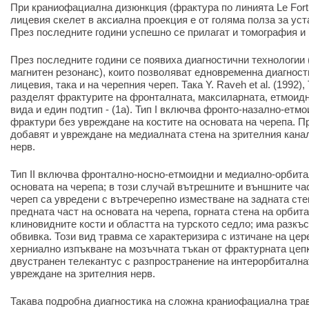
При краниофациална дизюнкция (фрактура по линията Le Fort I
лицевия скелет в аксиална проекция е от голяма полза за уст
През последните години успешно се прилагат и томография и
През последните години се появиха диагностични технологии
магнитен резонанс), които позволяват едновременна диагност
лицевия, така и на черепния череп. Така Y. Raveh et al. (1992), T
разделят фрактурите на фронталната, максиларната, етмоидн
вида и един подтип - (1a). Тип I включва фронто-назално-ет
фрактури без увреждане на костите на основата на черепа. Пр
добавят и увреждане на медиалната стена на зрителния кана
нерв.
Тип II включва фронтално-носно-етмоидни и медиално-орбита
основата на черепа; в този случай вътрешните и външните ча
череп са увредени с вътречерепно изместване на задната сте
предната част на основата на черепа, горната стена на орбит
клиновидните кости и областта на турското седло; има разкъ
обвивка. Този вид травма се характеризира с изтичане на цер
херниално изпъкване на мозъчната тъкан от фрактурната цепк
двустранен телекантус с разпространение на интерорбитална
увреждане на зрителния нерв.
Такава подробна диагностика на сложна краниофациална трав