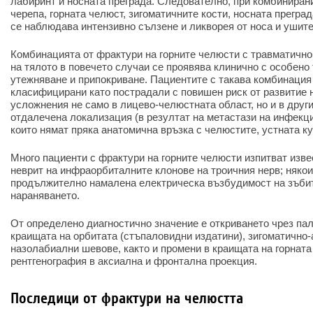
лабиринт и носната преграда. Следователно, при комбиниран
черепа, горната челюст, зигоматичните кости, носната прегра
се наблюдава интензивно сълзене и ликворея от носа и ушите
Комбинацията от фрактури на горните челюсти с травматично
на тялото в повечето случаи се проявява клинично с особено
утежняване и припокриване. Пациентите с такава комбинация
класифицирани като пострадали с повишен риск от развитие 
усложнения не само в лицево-челюстната област, но и в друг
отдалечена локализация (в резултат на метастази на инфекци
които нямат пряка анатомична връзка с челюстите, устната ку
Много пациенти с фрактури на горните челюсти изпитват изве
неврит на инфраорбиталните клонове на троичния нерв; няко
продължително намалена електрическа възбудимост на зъбит
нараняването.
От определено диагностично значение е откриването чрез па
краищата на орбитата (стъпаловидни издатини), зигоматично-
назолабиални шевове, както и промени в краищата на горната
рентгенография в аксиална и фронтална проекция.
Последици от фрактури на челюстта