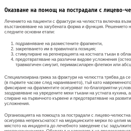
Оказване на помощ на пострадали с лицево-ч
Лечението на пациенти с фрактури на челюстта включва въз
възстановяване на загубената форма и функция. Решението 
следните основни етапи:
подравняване на разместените фрагменти,
закрепването им в правилната позиция;
стимулиране на регенерацията на костната тъкан в обла
предотвратяване на различни видове усложнения (остео
травматичен синузит, перимаксиларен флегмон или абсце
Специализирана грижа за фрактури на челюстта трябва да се
(в първите часове след нараняването), тъй като навременнот
фиксиране на фрагментите осигуряват по-благоприятни услови
заздравяване на увредените меки тъкани на устната кухина, а
спиране на първичното кървене и предотвратяване на развит
усложнения.
Организацията на помощта за пострадали с лицево-челюстна
осигурява непрекъснатост на медицинските мерки по целия м
мястото на инцидента до лечебното заведение със задължит
местоназначението. Обхватът и характерът на предоставянат