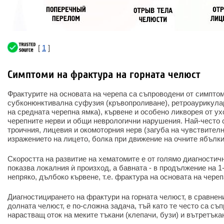
[
1
]
Симптоми на фрактура на горната челюст
Фрактурите на основата на черепа са съпроводени от симптом
субконюнктивална суфузия (кръвопроливане), ретроаурикула
на средната черепна ямка), кървене и особено ликворея от ух
черепните нерви и общи неврологични нарушения. Най-често 
троичния, лицевия и окомоторния нерв (загуба на чувствител
изражението на лицето, болка при движение на очните ябълки 
Скоростта на развитие на хематомите е от голямо диагностичн
показва локалния ѝ произход, а бавната - в продължение на 1-
непряко, дълбоко кървене, т.е. фрактура на основата на череп
Диагностицирането на фрактури на горната челюст, в сравнен
долната челюст, е по-сложна задача, тъй като те често са съ
нарастващ оток на меките тъкани (клепачи, бузи) и вътретъка