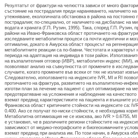
Резултатът от фрактури на челюстта зависи от много фактори
състояние на пострадалия преди нараняването, наличието на
утежняване, екологичната обстановка в района на постоянно 
пострадалия; по-специално, от наличието на дисбаланс на м
водата и храната (Г.П. Рузин, 1995). Така, според Г.П. Рузин,
райони на Ивано-Франковска област протичането на фрактури
изследваните метаболитни процеси са почти идентични и мога
оптимални, докато в Амурска област процесът на регенерация
метаболитните реакции са по-бавни. Честотата и характерът 
периода на адаптация на индивида в този район. Използваните
на възпалителния отговор (ИВР), метаболитен индекс (МИ), и
позволяват анализ на съвкупността от промените в изследван
случаите, когато промените във всеки от тях не излизат извъ
Следователно, използването на индексите IVR, MI и RI позво
протичането на фрактура, развитието на възпалително-инфек
изготви план за лечение на пациент с цел оптимизиране на м
предотвратяване на усложнения и наблюдение на качеството н
вземат предвид характеристиките на пациента и външните ус
Франковска област критичните стойности на индексите са: IVR - 
0.400. Ако се получат по-ниски стойности, е необходима кори
Метаболитна оптимизация не се изисква, ако IVR > 0.6755, MI >
е установил, че в различните региони стойностите на индекси
зависимост от медико-географските и биогеохимичните услови
вземат предвид при анализа им. По този начин, в Амурска обл