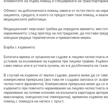
елементите на първа помощ и спецификата на транспортиране
Обемът на доболничната помощ зависи от естеството на нара
пациента, средата, в която се предоставя тази помощ, и ква
медицинските работници.
Медицинският персонал трябва да определи времето, мястото
нараняването; след преглед на пострадалия, да постави пред
извърши редица терапевтични и превантивни мерки.
Борба с кървенето
Богатата мрежа от кръвоносни съдове в лицево-челюстната о
условия за възникване на кървене при лицеви травми. Кървен
само навън или в устната кухина, но и в дълбочината на тъкан
В случай на кървене от малки съдове, раната може да се там
компресивна превръзка (ако това не създава заплаха от асфи
челюстните фрагменти). Компресивна превръзка може да се и
кървенето при повечето наранявания на лицево-челюстната о
нараняване на големи клонове на външната каротидна артерия
максиларна, повърхностна темпорална), временно кървене мо
помощ с помощта на натиск с пръст.