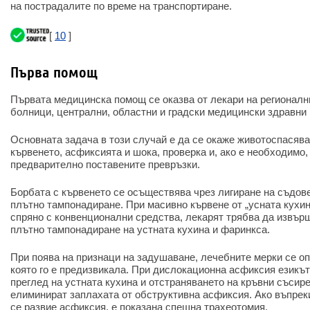
на пострадалите по време на транспортиране.
[
10
]
Първа помощ
Първата медицинска помощ се оказва от лекари на регионални
болници, централни, областни и градски медицински здравни 
Основната задача в този случай е да се окаже животоспасяв
кървенето, асфиксията и шока, проверка и, ако е необходимо,
предварително поставените превръзки.
Борбата с кървенето се осъществява чрез лигиране на съдове
плътно тампонадиране. При масивно кървене от „усната кухин
спряно с конвенционални средства, лекарят трябва да извър
плътно тампонадиране на устната кухина и фаринкса.
При поява на признаци на задушаване, лечебните мерки се оп
която го е предизвикала. При дислокационна асфиксия езикъ
преглед на устната кухина и отстраняването на кръвни съсир
елиминират заплахата от обструктивна асфиксия. Ако въпрек
се развие асфиксия, е показана спешна трахеотомия.