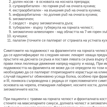
долен носов - в основата на носната преграда;
супраорбитален - по горния ръб на очната кухина;
екстраорбитален - на външния ръб на очната кухина;
инфраорбитална - по долния ръб на очната кухина;
зигоматичен;
сводест - върху зигоматичната дъга;
туберален - върху туберкула на горната челюст;
зигоматично-алвеоларен - над областта на 7-ия горен зъ
кучешки;
палатин (точките се палпират от страната на устната кух
Симптомите на подвижност на фрагментите на горната челюст
да се идентифицират по следния начин: лекарят хваща предна
пръстите на дясната си ръка и поставя лявата си ръка върху 
прави леки люлеещи движения напред-надолу и назад. При и
подвижността на фрагмента не може да се определи по този н
необходимо да се палпират птеригоидните израстъци на клино
случай пациентът обикновено усеща болка, особено при фракту
и III, понякога съпроводена с редица от гореспоменатите сим
основата на черепа, етмоидния лабиринт, носните кости, долн
зигоматичните кости.
При пациенти с травми на горната челюст и фронталната кос
стените на максиларните синуси, долната челюст и зигоматич