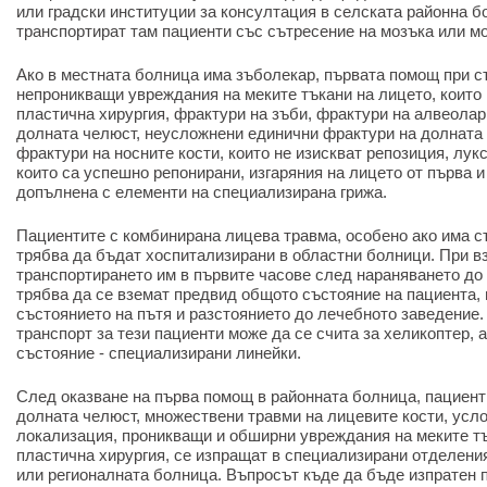
или градски институции за консултация в селската районна б
транспортират там пациенти със сътресение на мозъка или мо
Ако в местната болница има зъболекар, първата помощ при с
непроникващи увреждания на меките тъкани на лицето, които 
пластична хирургия, фрактури на зъби, фрактури на алвеолар
долната челюст, неусложнени единични фрактури на долната 
фрактури на носните кости, които не изискват репозиция, лук
които са успешно репонирани, изгаряния на лицето от първа и
допълнена с елементи на специализирана грижа.
Пациентите с комбинирана лицева травма, особено ако има с
трябва да бъдат хоспитализирани в областни болници. При в
транспортирането им в първите часове след нараняването д
трябва да се вземат предвид общото състояние на пациента, 
състоянието на пътя и разстоянието до лечебното заведение
транспорт за тези пациенти може да се счита за хеликоптер, 
състояние - специализирани линейки.
След оказване на първа помощ в районната болница, пациенти
долната челюст, множествени травми на лицевите кости, усло
локализация, проникващи и обширни увреждания на меките т
пластична хирургия, се изпращат в специализирани отделения
или регионалната болница. Въпросът къде да бъде изпратен п