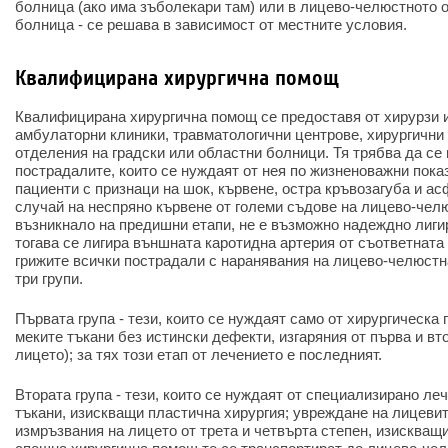
болница (ако има зъболекари там) или в лицево-челюстното 
болница - се решава в зависимост от местните условия.
Квалифицирана хирургична помощ
Квалифицирана хирургична помощ се предоставя от хирурзи 
амбулаторни клиники, травматологични центрове, хирургични
отделения на градски или областни болници. Тя трябва да се
пострадалите, които се нуждаят от нея по жизненоважни пока
пациенти с признаци на шок, кървене, остра кръвозагуба и ас
случай на неспряно кървене от големи съдове на лицево-чел
възникнало на предишни етапи, не е възможно надеждно лиги
тогава се лигира външната каротидна артерия от съответната 
грижите всички пострадали с наранявания на лицево-челюстн
три групи.
Първата група - тези, които се нуждаят само от хирургическа
меките тъкани без истински дефекти, изгаряния от първа и вт
лицето); за тях този етап от лечението е последният.
Втората група - тези, които се нуждаят от специализирано ле
тъкани, изискващи пластична хирургия; увреждане на лицевите
измръзвания на лицето от трета и четвърта степен, изискващ