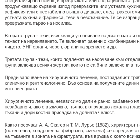
специализирана помощ в превръзката или операционната: ран
продължаващо кървене изпод превръзките или устната кухина
асфиксия или с нестабилно външно дишане, след трахеотоми
устната кухина и фаринкса, тези в безсъзнание. Те се изпращ
превръзката първо на носилка.
Втората група - тези, изискващи уточняване на диагнозата и
тежест на нараняването. Те включват ранени с комбинирани 
лицето, УНГ органи, череп, органи на зрението и др.
Третата група - тези, които подлежат на насочване към отдела
група включва всички жертви, които не са били включени в пъ
Преди започване на хирургичното лечение, пострадалият тря
клинично и рентгенологично. Въз основа на получените данни
интервенцията.
Хирургичното лечение, независимо дали е ранно, забавено ил
незабавно и, ако е възможно, пълно, включващо локална плас
тъкани и дори костна присадка на долната челюст.
Както посочват А. А. Скагер и Т. М. Лурье (1982), характерът
(остеогенна, хондрогенна, фиброзна, смесена) се определя о
на тъканите в зоната на фрактурата, във връзка с което всич