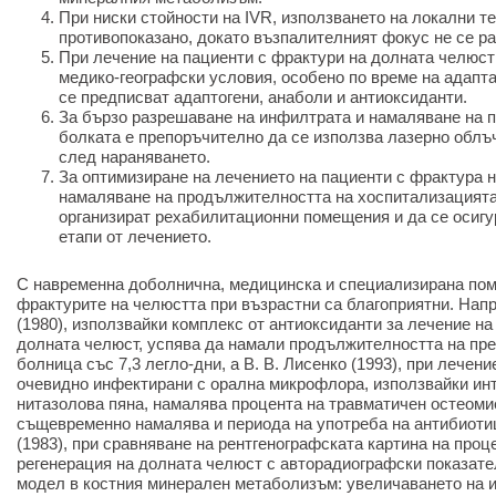
При ниски стойности на IVR, използването на локални т
противопоказано, докато възпалителният фокус не се р
При лечение на пациенти с фрактури на долната челюст
медико-географски условия, особено по време на адапт
се предписват адаптогени, анаболи и антиоксиданти.
За бързо разрешаване на инфилтрата и намаляване на 
болката е препоръчително да се използва лазерно облъч
след нараняването.
За оптимизиране на лечението на пациенти с фрактура 
намаляване на продължителността на хоспитализацията
организират рехабилитационни помещения и да се осигу
етапи от лечението.
С навременна доболнична, медицинска и специализирана пом
фрактурите на челюстта при възрастни са благоприятни. Напр
(1980), използвайки комплекс от антиоксиданти за лечение н
долната челюст, успява да намали продължителността на пре
болница със 7,3 легло-дни, а В. В. Лисенко (1993), при лечение
очевидно инфектирани с орална микрофлора, използвайки ин
нитазолова пяна, намалява процента на травматичен остеомие
същевременно намалява и периода на употреба на антибиоти
(1983), при сравняване на рентгенографската картина на проц
регенерация на долната челюст с авторадиографски показат
модел в костния минерален метаболизъм: увеличаването на и