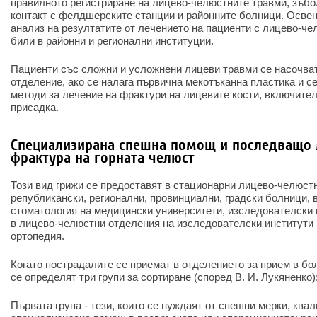
правилното регистриране на лицево-челюстните травми, зъбо
контакт с фелдшерските станции и районните болници. Освен 
анализ на резултатите от лечението на пациенти с лицево-че
били в районни и регионални институции.
Пациенти със сложни и усложнени лицеви травми се насочва
отделение, ако се налага първична мекотъканна пластика и с
методи за лечение на фрактури на лицевите кости, включите
присадка.
Специализирана спешна помощ и последващо 
фрактура на горната челюст
Този вид грижи се предоставят в стационарни лицево-челюст
републикански, регионални, провинциални, градски болници, 
стоматология на медицински университети, изследователски 
в лицево-челюстни отделения на изследователски институти 
ортопедия.
Когато пострадалите се приемат в отделението за прием в бо
се определят три групи за сортиране (според В. И. Лукяненко)
Първата група - тези, които се нуждаят от спешни мерки, кв