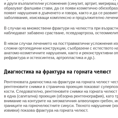
и други възпалителни усложнения (синузит, артрит, мигриращ г
образуват фалшиви стави, да се появи козметично обезобразя
появят нарушения в дъвченето и говора, както и да се развия
заболявания, изискващи комплексно и продължително лечени
В случаи на множествени фрактури на челюстта при възрастн
наблюдават забавено срастване, псевдоартроза, остеомиелит
В някои случаи лечението на посттравматични усложнения из
сложни ортопедични конструкции, съобразени с естеството н
анатомо-козметичните нарушения, както и реконструктивни оп
рефрактура и остеосинтеза, артропластика и др.).
Диагностика на фрактура на горната челюст
Рентгеновата диагностика на фрактури на горната челюст чест
рентгеновите снимки в странична проекция показват суперпо
кости. Следователно, рентгеновите снимки на горната челюст
в една (сагитална) проекция (обзорна рентгенография), като 
внимание на контурите на зигоматичния алвеоларен гребен, 
границите на горночелюстните синуси. Тяхното нарушение (из
извивки) показва фрактура на горната челюст.