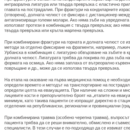
интраорална лигатура или твърда превръзка с еластично при
главата на пострадалия. При фрактури на кондиларните изра
(отворена), долната челюст се фиксира с дистанционер межд
антагонизиращи големи молари. Ако няма зъби на увредената 
използват протези в комбинация с твърда превръзка; ако няма
твърда превръзка или кръгла марлена превръзка.
При комбинирани фрактури на горната и долната челюст се из
методи за отделно фиксиране на фрагменти, например, лъжич
Урбанска в комбинация с лигатурно обвързване на зъбите в 
долната челюст. Лигатурата трябва да покрива по два зъба н
формата на осмица. Ако няма заплаха от вътреорално кървене
повръщане и др., може да се използва твърда превръзка.
На етапа на оказване на първа медицинска помощ е необходи
определи времето и методът на транспортиране на пострадали
определи целта на евакуацията. При наличие на сложни и мн
лицевите кости е препоръчително броят на „етапите на евакуа
минимум, като такива пациенти се изпращат директно в стац
отделения на републикански, регионални и провинциални (гра
При комбинирана травма (особено черепна травма), въпросът
пациента трябва да се реши внимателно, обмислено и съвмес
специалисти. В тези случаи е по-подходящо да се извикат сп