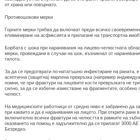
от храна или повърнато.
Противошокови мерки
Горните мерки трябва да включват преди всичко своевременн
елиминиране на асфиксията и прилагане на транспортна имоб
Борбата с шока при наранявания на лицево-челюстната облас
мерки, провеждани в случаи на шок, възникнал от наранявани
тялото.
За да се предотврати по-нататъшно инфектиране на раната, 
асептична (защитна) марлена превръзка (например индивидуал
помни, че при фрактури на лицевите кости превръзката не тря
силно, за да се избегне изместване на фрагментите, особено
челюст.
На медицинските работници от средно ниво е забранено да з
при каквито и да е наранявания на лицето. При открити рани 
включително всички фрактури на челюстта в рамките на зъбнат
оказването на помощ е задължително да се прилагат 3000 АЕ
Безредко.