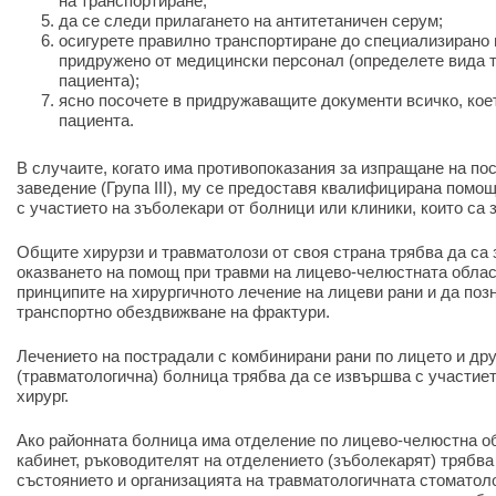
на транспортиране;
да се следи прилагането на антитетаничен серум;
осигурете правилно транспортиране до специализирано
придружено от медицински персонал (определете вида т
пациента);
ясно посочете в придружаващите документи всичко, кое
пациента.
В случаите, когато има противопоказания за изпращане на по
заведение (Група III), му се предоставя квалифицирана помо
с участието на зъболекари от болници или клиники, които са
Общите хирурзи и травматолози от своя страна трябва да са 
оказването на помощ при травми на лицево-челюстната облас
принципите на хирургичното лечение на лицеви рани и да поз
транспортно обездвижване на фрактури.
Лечението на пострадали с комбинирани рани по лицето и дру
(травматологична) болница трябва да се извършва с участие
хирург.
Ако районната болница има отделение по лицево-челюстна о
кабинет, ръководителят на отделението (зъболекарят) трябва 
състоянието и организацията на травматологичната стоматол