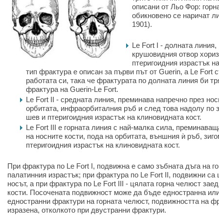
описани от Льо Фор: горна
обикновено се наричат ли
1901).
Le Fort I - долната линия
крушовидния отвор хориз
птеригоидния израстък на
тип фрактура е описан за първи път от Guerin, а Le Fort
работата си, така че фрактурата по долната линия би т
фрактура на Guerin-Le Fort.
Le Fort II - средната линия, преминава напречно през нос
орбитата, инфраорбиталния ръб и след това надолу по 
шев и птеригоидния израстък на клиновидната кост.
Le Fort III е горната линия с най-малка сила, преминава
на носните кости, пода на орбитата, външния ѝ ръб, зиг
птеригоидния израстък на клиновидната кост.
При фрактура по Le Fort I, подвижна е само зъбната дъга на г
палатинния израстък; при фрактура по Le Fort II, подвижни са
носът, а при фрактура по Le Fort III - цялата горна челюст зае
кости. Посочената подвижност може да бъде едностранна или
едностранни фрактури на горната челюст, подвижността на ф
изразена, отколкото при двустранни фрактури.