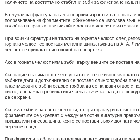
наличието на достатъчно стабилни зъби за фиксиране на шин
В случай на фрактура на алвеоларния израстък на горната ил
подравняване на фрагментите, обикновено се използва външн
подобна на прашка, притискайки долната челюст към горната.
При всички фрактури на тялото на горната челюст, след репо
горната челюст се поставя метална шина-лъжица на А. А. Ли
челюст се прилага слингоподобна превръзка.
Ако в горната челюст няма зъби, върху венците се поставя на
Ако пациентът има протези в устата си, те се използват кат
зъбните дъги и допълнително се поставя слингоподобна превр
пластмасовите зъбни редове трябва да се направи отвор с но
пиене, дренажна тръбичка или чаена лъжичка, за да се осигу
да се храни.
Ако има зъби и на двете челюсти, то при фрактури на тялото 
фрагментите се укрепват с междучелюстна лигатурна превръз
прашка или гипсова шина, която се поставя върху долната че
черепния свод.
При фрактури в областта на кондиларните израстъци на долн