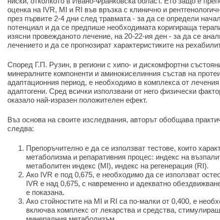
ниски, отколкото в Ивано-Франковска област. Ето защо е пре
оценка на IVR, MI и RI във връзка с клинично и рентгенологи
през първите 2-4 дни след травмата - за да се определи нача
потенциал и да се предпише необходимата коригираща терапия,
изясни провежданото лечение, на 20-22-ия ден - за да се ана
лечението и да се прогнозират характеристиките на рехабили
Според Г.П. Рузин, в региони с хипо- и дискомфортни състоян
минералните компоненти и аминокиселинния състав на протеи
адаптационния период, е необходимо в комплекса от лечения
адаптогени. Сред всички използвани от него физически факто
оказало най-изразен положителен ефект.
Въз основа на своите изследвания, авторът обобщава практич
следва:
Препоръчително е да се използват тестове, които харак
метаболизма и репаративния процес: индекс на възпалите
метаболитен индекс (MI), индекс на регенерация (RI).
Ако IVR е под 0,675, е необходимо да се използват осте
IVR е над 0,675, с навременно и адекватно обездвижван
е показана.
Ако стойностите на MI и RI са по-малки от 0,400, е необ
включва комплекс от лекарства и средства, стимулиращ
минералния метаболизъм.