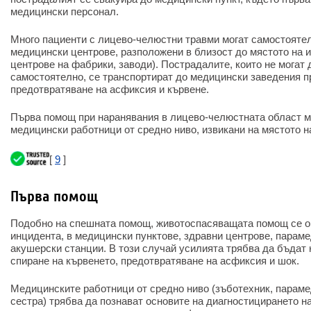
медицински персонал.
Много пациенти с лицево-челюстни травми могат самостоятел
медицински центрове, разположени в близост до мястото на 
центрове на фабрики, заводи). Пострадалите, които не могат 
самостоятелно, се транспортират до медицински заведения п
предотвратяване на асфиксия и кървене.
Първа помощ при наранявания в лицево-челюстната област м
медицински работници от средно ниво, извикани на мястото н
[
9
]
Първа помощ
Подобно на спешната помощ, животоспасяващата помощ се ок
инцидента, в медицински пунктове, здравни центрове, парам
акушерски станции. В този случай усилията трябва да бъдат
спиране на кървенето, предотвратяване на асфиксия и шок.
Медицинските работници от средно ниво (зъботехник, параме
сестра) трябва да познават основите на диагностицирането н