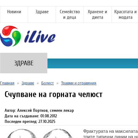
Новини
Здраве
Семейство
Хранене и
Красотата и
и деца
диета
модата
ЗДРАВЕ
Главная
»
Здраве
»
Болест
»
Травми и отравяния
Счупване на горната челюст
Автор: Алексей Портнов, семеен лекар
Дата на създаване: 01.08.2012
Последен преглед: 27.10.2025
Фрактурата на максилата
трите типични линии на 