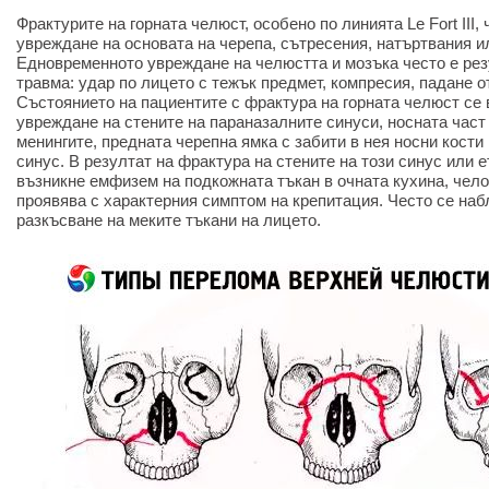
Фрактурите на горната челюст, особено по линията Le Fort III,
увреждане на основата на черепа, сътресения, натъртвания и
Едновременното увреждане на челюстта и мозъка често е рез
травма: удар по лицето с тежък предмет, компресия, падане о
Състоянието на пациентите с фрактура на горната челюст се
увреждане на стените на параназалните синуси, носната част
менингите, предната черепна ямка с забити в нея носни кости
синус. В резултат на фрактура на стените на този синус или
възникне емфизем на подкожната тъкан в очната кухина, челот
проявява с характерния симптом на крепитация. Често се на
разкъсване на меките тъкани на лицето.