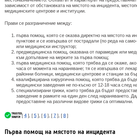
зависимост от обстановката на мястото на инцидента, место
медицинските центрове и институции.
Прави се разграничение между:
първа помощ, която се оказва директно на мястото на и
пунктове и се извършва от пострадали (по реда на само
или медицински инструктор;
предмедицинска помощ, оказвана от парамедик или мед
към допълване на мерките за първа помощ;
първа медицинска помощ, която трябва да се окаже, ако 
часа от момента на нараняване; тя се извършва от лека
районни болници, медицински центрове и станции за бъ
квалифицирана хирургична помощ, която трябва да бъд
медицински заведения не по-късно от 12-18 часа след н
специализирани грижи, които трябва да бъдат предоста
заведение в рамките на един ден след нараняването. Да
предоставяне на различни видове грижи са оптимални.
[
4
], [
5
], [
6
], [
7
], [
8
]
Първа помощ на мястото на инцидента