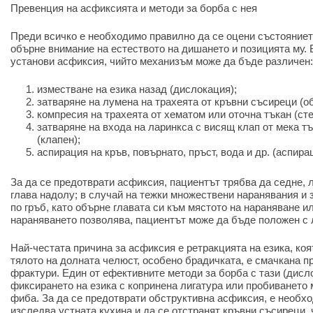
Превенция на асфиксията и методи за борба с нея
Преди всичко е необходимо правилно да се оцени състоянието
обърне внимание на естеството на дишането и позицията му. 
установи асфиксия, чийто механизъм може да бъде различен:
изместване на езика назад (дислокация);
затваряне на лумена на трахеята от кръвни съсиреци (о
компресия на трахеята от хематом или оточна тъкан (сте
затваряне на входа на ларинкса с висящ клап от мека тъ
(клапен);
аспирация на кръв, повърнато, пръст, вода и др. (аспира
За да се предотврати асфиксия, пациентът трябва да седне, 
глава надолу; в случай на тежки множествени наранявания и з
по гръб, като обърне главата си към мястото на нараняване и
нараняването позволява, пациентът може да бъде положен с 
Най-честата причина за асфиксия е ретракцията на езика, коя
тялото на долната челюст, особено брадичката, е смачканa п
фрактури. Един от ефективните методи за борба с тази (дисл
фиксирането на езика с копринена лигатура или пробиването 
фиба. За да се предотврати обструктивна асфиксия, е необх
изследва устната кухина и да се отстранят кръвни съсиреци, 