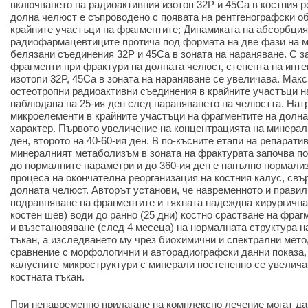
включването на радиоактивния изотоп
32P
и
45Ca
в костния р
долна челюст е съпроводено с появата на рентгенографски о
крайните участъци на фрагментите; Динамиката на абсорбция
радиофармацевтиците протича под формата на две фази на 
белязани съединения
32P
и
45Ca
в зоната на нараняване. С з
фрагменти при фрактури на долната челюст, степента на инте
изотопи
32P
,
45Ca
в зоната на нараняване се увеличава. Мак
остеотропни радиоактивни съединения в крайните участъци н
наблюдава на 25-ия ден след нараняването на челюстта. Натр
микроелементи в крайните участъци на фрагментите на долн
характер. Първото увеличение на концентрацията на минерал
ден, второто на 40-60-ия ден. В по-късните етапи на репарати
минералният метаболизъм в зоната на фрактурата започва п
до нормалните параметри и до 360-ия ден е напълно нормализ
процеса на окончателна реорганизация на костния калус, свъ
долната челюст. Авторът установи, че навременното и прави
подравняване на фрагментите и тяхната надеждна хирургична
костен шев) води до ранно (25 дни) костно срастване на фра
и възстановяване (след 4 месеца) на нормалната структура н
тъкан, а изследването му чрез биохимични и спектрални мето
сравнение с морфологични и авторадиографски данни показа,
калусните микроструктури с минерали постепенно се увелича
костната тъкан.
При ненавременно прилагане на комплексно лечение могат да