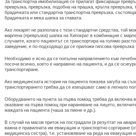
За транспортна имобилизация се прилагат фиксиращи превръ
превръзка, превръзка, подобна на прашка, кръгла превръзка, 
брадичката или стандартна транспортна превръзка, състояща 
брадичката и мека шапка за главата.
Ако лекарят не разполага с тези стандартни средства, той м
марлена (превръзка) шапка на Хипократ в комбинация с марле
случаите, когато пациентът се транспортира на голямо разст
заведение, е по-подходящо да се приложи гипсова превръзка т
Необходимо е ясно да се попълни направлението към лечебно
посочи всичко, което е направено на пациента, и да се осигур
транспортиране.
Ако медицинската история на пациента показва загуба на съз
транспортирането трябва да се извършват само в легнало по
Оборудването на пункта за първа помощ трябва да включва 
оказване на първа помощ при нараняване на лицето, включит
жаждата на пациента (чаша за пиене и др.).
В случай на масов приток на пострадали (в резултат на аварии
важна е правилната им евакуация и транспортно сортиране (о
медицинска сестра), т.е. установяване на реда на евакуация 