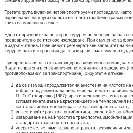
спешна хирургична помощ те се транспортират до лицево-че
Третата група включва нетранспортируеми пострадали, както
наранявания на други области на тялото (особено травматичн
които са водещи по тежест.
Една от причините за повторно хирургично лечение на рана е
предварително рентгеново изследване. При съмнение за фракт
е задължителна. Повишеният регенеративен капацитет на лиц
хирургичната интервенция да се извърши с максимално щаден
При предоставяне на квалифицирана хирургична помощ на жерт
бъдат изпратени в специализирани медицински заведения (пр
противопоказания за транспортиране), хирургът е длъжен:
да се извърши продължителна анестезия на мястото на 
добре - продължителна анестезия на цялата половина на
П. Ю. Столяренко (1987): чрез инжектиране с игла под к
зигоматичната дъга на кръстовището на темпоралния из
кост със зигоматичния израстък на темпоралната кост;
инжектирайте раната с антибиотици, прилагайте антиби
извършване на най-простата транспортна имобилизация,
стандартна транспортна превръзка;
уверете се, че няма кървене от раната, асфиксия или з