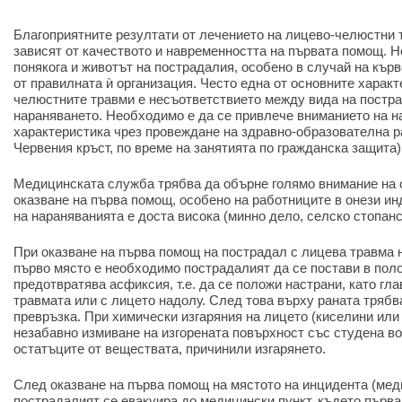
Благоприятните резултати от лечението на лицево-челюстни 
зависят от качеството и навременността на първата помощ. Н
понякога и животът на пострадалия, особено в случай на кър
от правилната ѝ организация. Често една от основните характ
челюстните травми е несъответствието между вида на постра
нараняването. Необходимо е да се привлече вниманието на н
характеристика чрез провеждане на здравно-образователна р
Червения кръст, по време на занятията по гражданска защита)
Медицинската служба трябва да обърне голямо внимание на о
оказване на първа помощ, особено на работниците в онези ин
на нараняванията е доста висока (минно дело, селско стопанст
При оказване на първа помощ на пострадал с лицева травма н
първо място е необходимо пострадалият да се постави в пол
предотвратява асфиксия, т.е. да се положи настрани, като гл
травмата или с лицето надолу. След това върху раната трябв
превръзка. При химически изгаряния на лицето (киселини или
незабавно измиване на изгорената повърхност със студена вод
остатъците от веществата, причинили изгарянето.
След оказване на първа помощ на мястото на инцидента (мед
пострадалият се евакуира до медицински пункт, където първа