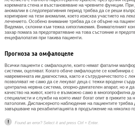
коремната стена и възстановяване на чревните функции. При
аномалии в следоперативния период трябва да се реши въпр
коригиране на тези аномалии, което изисква участието на лек
лечението. Особено внимание трябва да се обърне на пациен
Видеман, склонни към тежка хипогликемия. Внимателният кон
захар помага за предотвратяване на това състояние и предот
енцефалопатия при такива пациенти.
Прогноза за омфалоцеле
Всички пациенти с омфалоцеле, които нямат фатални малфор
системи, оцеляват. Когато обаче омфалоцеле се комбинира с
навременната им диагностика, както и сътрудничеството с ле
позволяват не само да се лекуват деца с тежки вродени сърд
централна нервна система, опорно-двигателен апарат, но и да
качество на живот, което е възможно само в многопрофилна д
специалисти и служби на която имат богат опит в грижите за 
патология. Диспансерното наблюдение на пациентите трябва 
завършване на рехабилитацията в продължение на няколко г
!
Found an error? Select it and press Ctrl + Enter.