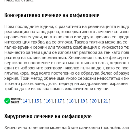
Консервативно лечение на омфалоцеле
През последните години, с развитието на реанимацията и под
реанимационната подкрепа, консервативното лечение се изпо
ограничени случаи, когато по една или друга причина се пред
интервенция трябва да се отложи. Такава тактика може да се
пъпно-връвни хернии или тяхната комбинация с множество те
Най-често за тези цели се използват разтвори за тен като по
разтвор на калиев перманганат. Херниалният сак се фиксира 
вертикално положение от остатъка от пъпната връв, херниалн
един от изброените разтвори няколко пъти на ден, като се по
плътна кора, под която постепенно се образува белег, образ
херния. Този метод обаче има много сериозни недостатъци (
тяхното разкъсване, дълъг период на заздравяване, изразени с
трябва да се използва само в изключителни случаи.
[
14
], [
15
], [
16
], [
17
], [
18
], [
19
], [
20
], [
21
]
Хирургично лечение на омфалоцеле
Хирургичното лечение може да бъде радикално (послойно заш