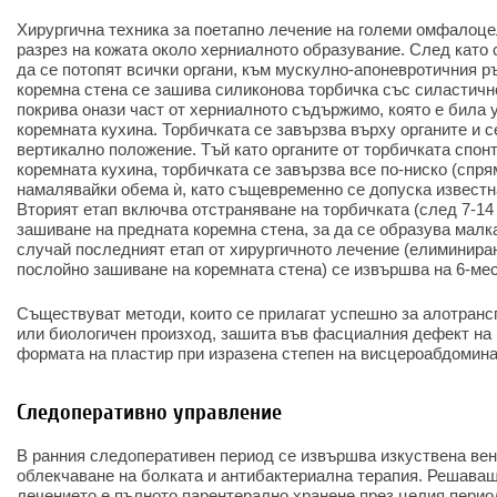
Хирургична техника за поетапно лечение на големи омфалоце
разрез на кожата около херниалното образувание. След като 
да се потопят всички органи, към мускулно-апоневротичния р
коремна стена се зашива силиконова торбичка със силастично
покрива онази част от херниалното съдържимо, която е била 
коремната кухина. Торбичката се завързва върху органите и 
вертикално положение. Тъй като органите от торбичката спонт
коремната кухина, торбичката се завързва все по-ниско (спря
намалявайки обема ѝ, като същевременно се допуска известн
Вторият етап включва отстраняване на торбичката (след 7-14
зашиване на предната коремна стена, за да се образува малк
случай последният етап от хирургичното лечение (елиминира
послойно зашиване на коремната стена) се извършва на 6-мес
Съществуват методи, които се прилагат успешно за алотранс
или биологичен произход, зашита във фасциалния дефект на 
формата на пластир при изразена степен на висцероабдомин
Следоперативно управление
В ранния следоперативен период се извършва изкуствена вен
облекчаване на болката и антибактериална терапия. Решаващ
лечението е пълното парентерално хранене през целия перио