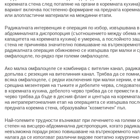
коремната стена след потапяне на органи в коремната кухина)
вариант включва постепенно формиране на предната коремна 
или алопластични материали на междинни етапи.
Радикалната интервенция е операция по избор, извършвана в 
абдоминалната диспропорция (съотношението между обема н
капацитета на коремната кухина) е умерена, а послойното за
стена не причинява значително повишаване на вътрекоремнот
радикалната операция обикновено се извършва при малки и с
омфалоцеле, по-рядко при големи омфалоцеле.
Ако малка омфалоцеле се комбинира с вителин канал, радик
допълва с резекция на вителинния канал. Трябва да се помни,
всяка омфалоцеле, с редки изключения при малки хернии, е 
срещана мезентерия на тънките и дебелите черва, следовател
в коремната кухина, дебелото черво трябва да се премести в 
черво трябва да бъде в десния фланг и центъра на коремнат
на интраперитонеалния етап на операцията се извършва посл
предната коремна стена, образувайки "козметичен" пъп.
Най-големите трудности възникват при лечението на големи
степен на висцеро-абдоминална диспропорция, когато радика
невъзможна поради рязко повишаване на вътрекоремното наля
налага да се използват различни видове поетапно хирургично