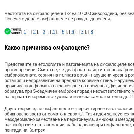
Честотата на омфалоцеле е 1-2 на 10 000 живородени, без зн
Повечето деца с омфалоцеле се раждат доносени.
[
1
], [
2
], [
3
], [
4
], [
5
], [
6
], [
7
], [
8
]
Какво причинява омфалоцеле?
Представите за етологията и патогенезата на омфалоцеле вс
противоречиви. Смята се, че два фактора играят основна роля
ембрионалната херния на пъпната връв - нарушена чревна ро
ротация и недоразвитие на предната коремна стена. Нарушен
проявява под формата на запазване на временна „физиологичн
образува при 5-седмичен ембрион поради несъответствието 
на червата и коремната кухина и изчезва самостоятелно до 11
Друга теория е, че омфалоцеле е „персистиране на стволовия
обикновено заета от соматоплеврата“. Тази идея за неуспех 
мезодермално заместване на перитонеума, амниона и мезоде
разнообразието от аномалии, наблюдавани при омфалоцеле, 
пентада на Кантрел.