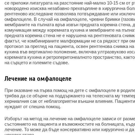
се приложи лигатурата на разстояние най-малко 10-15 см от р
новородено изисква незабавно прехвърляне в хирургична бол
рентгеново изследване позволява потвърждаване или изключ
омфалоцеле. В случай на омфалоцеле, чревни бримки (газови
мембраните на пъпната връв извън предната коремна стена, д
комуникация между коремната кухина и мембраните на пъпнат
предната коремна стена не е нарушена на рентгеновата снимк
фактът, че комбинираните малформации не са рядкост при о
протокол за преглед на пациента, освен рентгенова снимка на
кухина във вертикално положение, включва ултразвуково изс
коремната кухина и ретроперитонеалното пространство, както
на сърцето и големите съдове.
Лечение на омфалоцеле
При оказване на първа помощ на дете с омфалоцеле в родил
трябва да се обърне на поддържането на телесната му темпе
херниалния сак от неблагоприятни външни влияния. Пациент
нуждаят от спешна помощ.
Изборът на метод на лечение на омфалоцеле зависи от разме
състоянието на пациента и възможностите на болницата, къд
лечение. То може да бъде консервативно или хирургично и да
няколко етапа.