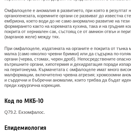
Омфалоцеле е аномалия в развитието, при която в резултат 
органогенезата, коремните органи се развиват до известна ст
ембриона, което води до не само анормално развитие на тези 
формирането както на коремната кухина, така и на гръдния к
покрита от херниален сак, състоящ се от амнион отвън и пер
(варганов желе) между тях.
При омфалоцеле, издатината на органите е покрита от тънка
малка (само няколко чревни бримки) или да съдържа по-голям
органи (черва, стомах, черен дроб). Непосредствените опасн
вътрешните органи, хипотермия и дехидратация поради изпар
на перитонеума. Кърмачетата с омфалоцеле имат много висок
малформации, включително чревна атрезия; хромозомни аном
и сърдечни и бъбречни аномалии, които трябва да бъдат иде
преди хирургична корекция.
Код по МКБ-10
Q79.2. Екзомфалос.
Епидемиология