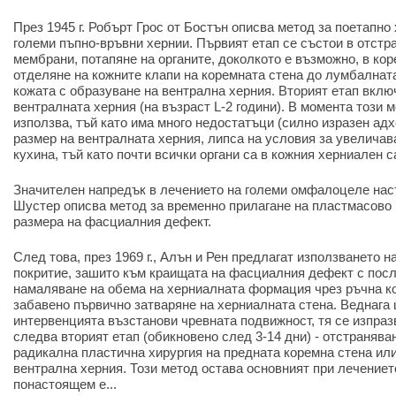
През 1945 г. Робърт Грос от Бостън описва метод за поетапно
големи пъпно-връвни хернии. Първият етап се състои в отстр
мембрани, потапяне на органите, доколкото е възможно, в ко
отделяне на кожните клапи на коремната стена до лумбалнат
кожата с образуване на вентрална херния. Вторият етап вкл
вентралната херния (на възраст L-2 години). В момента този 
използва, тъй като има много недостатъци (силно изразен ад
размер на вентралната херния, липса на условия за увеличав
кухина, тъй като почти всички органи са в кожния херниален са
Значителен напредък в лечението на големи омфалоцеле настъ
Шустер описва метод за временно прилагане на пластмасово 
размера на фасциалния дефект.
След това, през 1969 г., Алън и Рен предлагат използването 
покритие, зашито към краищата на фасциалния дефект с пос
намаляване на обема на херниалната формация чрез ръчна к
забавено първично затваряне на херниалната стена. Веднага 
интервенцията възстанови чревната подвижност, тя се изпраз
следва вторият етап (обикновено след 3-14 дни) - отстранява
радикална пластична хирургия на предната коремна стена ил
вентрална херния. Този метод остава основният при лечението
понастоящем е...