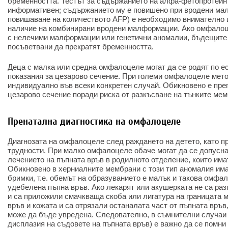
бременността. Тестът за съдържанието на алфа-фетопротеин 
информативен; съдържанието му е повишено при вродени мал
повишаване на количеството AFP) е необходимо внимателно 
наличие на комбинирани вродени малформации. Ако омфалоц
с нелечими малформации или генетични аномалии, бъдещите 
посъветвани да прекратят бременността.
Деца с малка или средна омфалоцеле могат да се родят по ес
показания за цезарово сечение. При големи омфалоцеле мето
индивидуално във всеки конкретен случай. Обикновено е пр
цезарово сечение поради риска от разкъсване на тънките мем
Пренатална диагностика на омфалоцеле
Диагнозата на омфалоцеле след раждането на детето, като п
трудности. При малко омфалоцеле обаче могат да се допусна
лечението на пъпната връв в родилното отделение, които има
Обикновено в херниалните мембрани с този тип аномалия има
бримки, т.е. обемът на образуванието е малък и такова омфа
удебелена пъпна връв. Ако лекарят или акушерката не са р
и са приложили смачкваща скоба или лигатура на границата 
връв и кожата и са отрязали останалата част от пъпната връв
може да бъде увредена. Следователно, в съмнителни случаи 
дисплазия на съдовете на пъпната връв) е важно да се помн