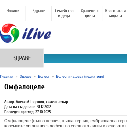
Новини
Здраве
Семейство
Хранене и
Красотата и
и деца
диета
модата
ЗДРАВЕ
Главная
»
Здраве
»
Болест
»
Болести на деца (педиатрия)
Омфалоцеле
Автор: Алексей Портнов, семеен лекар
Дата на създаване: 31.12.2012
Последен преглед: 27.10.2025
Омфалоцеле (пъпна херния, пъпна херния, ембрионална херни
коремните органи през дефект по средната линия в основата н