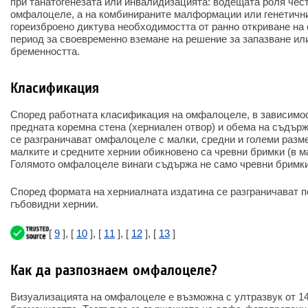
при танатогенезата или инвалидизацията: водещата роля чес
омфалоцеле, а на комбинираните малформации или генетичн
гореизброено диктува необходимостта от ранно откриване н
период за своевременно вземане на решение за запазване ил
бременността.
Класификация
Според работната класификация на омфалоцеле, в зависимос
предната коремна стена (херниален отвор) и обема на съдърж
се разграничават омфалоцеле с малки, средни и големи разм
малките и средните хернии обикновено са чревни бримки (в ма
Голямото омфалоцеле винаги съдържа не само чревни бримки,
Според формата на херниалната издатина се разграничават 
гъбовидни хернии.
[
9
], [
10
], [
11
], [
12
], [
13
]
Как да разпознаем омфалоцеле?
Визуализацията на омфалоцеле е възможна с ултразвук от 14