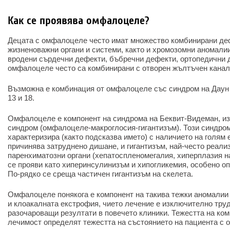
Как се проявява омфалоцеле?
Децата с омфалоцеле често имат множество комбинирани деф
жизненоважни органи и системи, както и хромозомни аномалии
вродени сърдечни дефекти, бъбречни дефекти, ортопедични 
омфалоцеле често са комбинирани с отворен жълтъчен канал
Възможна е комбинация от омфалоцеле със синдром на Даун 
13 и 18.
Омфалоцеле е компонент на синдрома на Беквит-Видеман, и
синдром (омфалоцеле-макроглосия-гигантизъм). Този синдро
характеризира (както подсказва името) с наличието на голям е
причинява затруднено дишане, и гигантизъм, най-често реализ
паренхиматозни органи (хепатоспленомегалия, хиперплазия на
се прояви като хиперинсулинизъм и хипогликемия, особено оп
По-рядко се среща частичен гигантизъм на скелета.
Омфалоцеле понякога е компонент на такива тежки аномалии 
и клоакалната екстрофия, чието лечение е изключително тру
разочароващи резултати в повечето клиники. Тежестта на ком
лечимост определят тежестта на състоянието на пациента с 