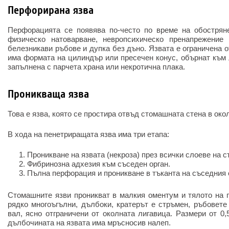
Перфорирана язва
Перфорацията се появява по-често по време на обострян
физическо натоварване, невропсихическо пренапрежение
белезникави ръбове и дупка без дъно. Язвата е ограничена 
има формата на цилиндър или пресечен конус, обърнат към 
запълнена с парчета храна или некротична плака.
Проникваща язва
Това е язва, която се простира отвъд стомашната стена в окол
В хода на пенетриращата язва има три етапа:
Проникване на язвата (некроза) през всички слоеве на 
Фибринозна адхезия към съседен орган.
Пълна перфорация и проникване в тъканта на съседния 
Стомашните язви проникват в малкия оментум и тялото на па
рядко многоъгълни, дълбоки, кратерът е стръмен, ръбовете
вал, ясно отграничени от околната лигавица. Размери от 0,
дълбочината на язвата има мръсносив налеп.