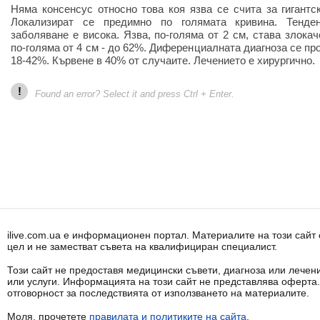
Няма консенсус относно това коя язва се счита за гигантск
Локализират се предимно по голямата кривина. Тенде
заболяване е висока. Язва, по-голяма от 2 см, става злока
по-голяма от 4 см - до 62%. Диференциалната диагноза се пр
18-42%. Кървене в 40% от случаите. Лечението е хирургично.
!
Found an error? Select it and press Ctrl + Enter.
ilive.com.ua е информационен портал. Материалите на този сай
цел и не заместват съвета на квалифициран специалист.
Този сайт не предоставя медицински съвети, диагноза или лечени
или услуги. Информацията на този сайт не представлява оферта
отговорност за последствията от използването на материалите.
Моля, прочетете
правилата и политиките на сайта
.