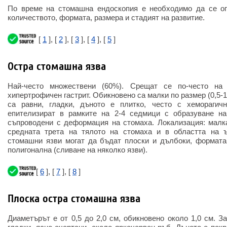
По време на стомашна ендоскопия е необходимо да се оп
количеството, формата, размера и стадият на развитие.
[
1
], [
2
], [
3
], [
4
], [
5
]
Остра стомашна язва
Най-често множествени (60%). Срещат се по-често на
хипертрофичен гастрит. Обикновено са малки по размер (0,5-1
са равни, гладки, дъното е плитко, често с хеморагичн
епителизират в рамките на 2-4 седмици с образуване на
съпроводени с деформация на стомаха. Локализация: малка
средната трета на тялото на стомаха и в областта на ъ
стомашни язви могат да бъдат плоски и дълбоки, формата 
полигонална (сливане на няколко язви).
[
6
], [
7
], [
8
]
Плоска остра стомашна язва
Диаметърът е от 0,5 до 2,0 см, обикновено около 1,0 см. З