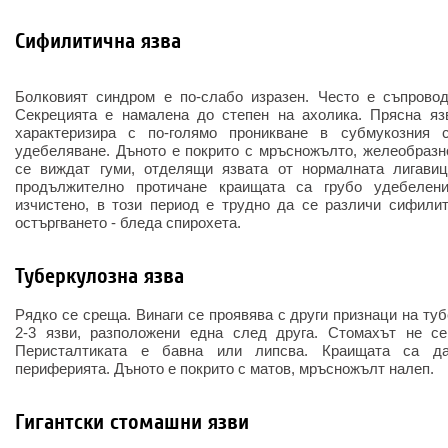
Сифилитична язва
Болковият синдром е по-слабо изразен. Често е съпрово
Секрецията е намалена до степен на ахолика. Прясна язв
характеризира с по-голямо проникване в субмукозния 
удебеляване. Дъното е покрито с мръсножълто, желеобразн
се виждат гуми, отделящи язвата от нормалната лигавиц
продължително протичане краищата са грубо удебелени
изчистено, в този период е трудно да се различи сифилит
остъргването - бледа спирохета.
Туберкулозна язва
Рядко се среща. Винаги се проявява с други признаци на туб
2-3 язви, разположени една след друга. Стомахът не се
Перисталтиката е бавна или липсва. Краищата са д
периферията. Дъното е покрито с матов, мръсножълт налеп.
Гигантски стомашни язви