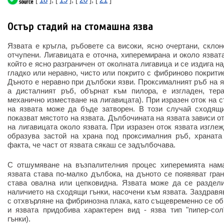
Остър стадий на стомашна язва
Язвата е кръгла, ръбовете са високи, ясно очертани, склон
отчупени. Лигавицата е оточна, хиперемирана и около язват
който е ясно разграничен от околната лигавица и се издига н
гладко или неравно, чисто или покрито с фибриново покрити
Дъното е неравно при дълбоки язви. Проксималният ръб на я
а дисталният ръб, обърнат към пилора, е изгладен, тер
механично изместване на лигавицата). При изразен оток на 
на язвата може да бъде затворен. В този случай сходящи
показват мястото на язвата. Дълбочината на язвата зависи о
на лигавицата около язвата. При изразен оток язвата изгле
образува застой на храна под проксималния ръб, храната 
факта, че част от язвата сякаш се задълбочава.
С отшумяване на възпалителния процес хиперемията нама
язвата става по-малко дълбока, на дъното се появяват гра
става овална или цепковидна. Язвата може да се раздели
наличието на сходящи гънки, насочени към язвата. Заздравя
с отхвърляне на фибринозна плака, като същевременно се об
и язвата придобива характерен вид - язва тип "пипер-сол
гънки).