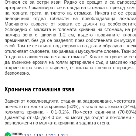
Отнася се за остри язви. Рядко се срещат и са съпрово
артериите. Локализират се в свода на стомаха с преход към
на горната трета на тялото на стомаха. Никога не се сре
пилоричния отдел (области на преобладаваща локализ
Масивното кървене от язвата се дължи на особеностите
Успоредно с малката и голямата кривина на стомаха, на ра
намира зона с ширина 1-2 см, където първичните клоно
преминават, без да се разделят, през собствената си муску
слой. Там те се огъват под формата на дъга и образуват плек
отклоняват съдовете, захранващи мускулните слоеве. Тази зон
"съдовата ахилесова пета на стомаха". Когато остри язви се 
да възникне ерозия на голям артериален съд и масивно кър
открие остра язва с кървене, е показана спешна операция.
безполезно.
Хронична стомашна язва
Зависи от локализацията, стадия на заздравяване, честотата
по-често по малката кривина (50%), в ъгъла на стомаха (34%)
голямата кривина - 0,1-0,2%. По-често единични (70-80%)
Диаметър от 0,5 до 4,0 см, но могат да бъдат и по-големи -
разположени по малката кривина и задната стена.
[
18
], [
19
], [
20
], [
21
]