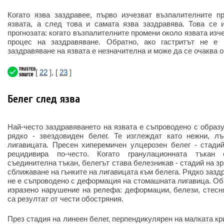
Когато язва заздравее, първо изчезват възпалителните п
язвата, а след това и самата язва заздравява. Това се 
прогнозата: когато възпалителните промени около язвата изчез
процес на заздравяване. Обратно, ако гастритът не е и
заздравяване на язвата е незначителна и може да се очаква 
[
22
], [
23
]
Белег след язва
Най-често заздравяването на язвата е съпроводено с образу
рядко - звездовиден белег. Те изглеждат като нежни, лъ
лигавицата. Пресен хиперемичен улцерозен белег - стадий
рецидивира по-често. Когато гранулационната тъка
съединителна тъкан, белегът става белезникав - стадий на з
сближаване на гънките на лигавицата към белега. Рядко зазд
не е съпроводено с деформация на стомашната лигавица. Об
изразено нарушение на релефа: деформации, белези, стесн
са резултат от чести обостряния.
През стадия на линеен белег, перпендикулярен на малката кр