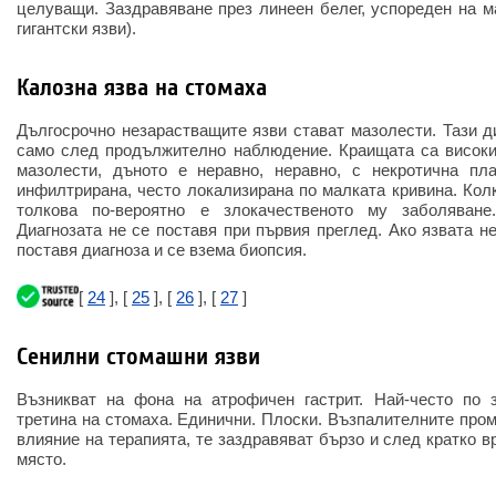
целуващи. Заздравяване през линеен белег, успореден на м
гигантски язви).
Калозна язва на стомаха
Дългосрочно незарастващите язви стават мазолести. Тази д
само след продължително наблюдение. Краищата са високи,
мазолести, дъното е неравно, неравно, с некротична пла
инфилтрирана, често локализирана по малката кривина. Колк
толкова по-вероятно е злокачественото му заболяван
Диагнозата не се поставя при първия преглед. Ако язвата н
поставя диагноза и се взема биопсия.
[
24
], [
25
], [
26
], [
27
]
Сенилни стомашни язви
Възникват на фона на атрофичен гастрит. Най-често по 
третина на стомаха. Единични. Плоски. Възпалителните пром
влияние на терапията, те заздравяват бързо и след кратко 
място.