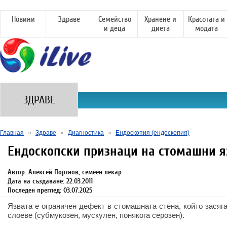
Новини
Здраве
Семейство
Хранене и
Красотата и
и деца
диета
модата
ЗДРАВЕ
Главная
»
Здраве
»
Диагностика
»
Ендоскопия (ендоскопия)
Ендоскопски признаци на стомашни я
Автор: Алексей Портнов, семеен лекар
Дата на създаване: 22.03.2011
Последен преглед: 03.07.2025
Язвата е ограничен дефект в стомашната стена, който засяга
слоеве (субмукозен, мускулен, понякога серозен).