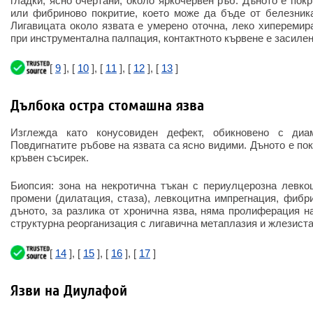
гладки, ясно очертани, около яркочервен ръб. Дъното е пок
или фибриново покритие, което може да бъде от белезник
Лигавицата около язвата е умерено оточна, леко хиперемира
при инструментална палпация, контактното кървене е засилен
[
9
], [
10
], [
11
], [
12
], [
13
]
Дълбока остра стомашна язва
Изглежда като конусовиден дефект, обикновено с диа
Повдигнатите ръбове на язвата са ясно видими. Дъното е по
кръвен съсирек.
Биопсия: зона на некротична тъкан с периулцерозна левко
промени (дилатация, стаза), левкоцитна импрегнация, фибр
дъното, за разлика от хронична язва, няма пролиферация н
структурна реорганизация с лигавична метаплазия и жлезист
[
14
], [
15
], [
16
], [
17
]
Язви на Диулафой