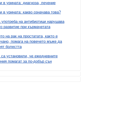
и в урината: диагноза, лечение
и в урината: какво означава това?
 употреба на антибиотици нарушава
о развитие при кърмачетата
то на рак на простатата, както е
чано, помага на повечето мъже да
ят болестта
 са установили, че ежедневните
ния помагат за по-добър сън