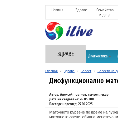
Новини
Здраве
Семейство
и деца
ЗДРАВЕ
Диагностика
Главная
»
Здраве
»
Болест
»
Болести на д
Дисфункционално мат
Автор: Алексей Портнов, семеен лекар
Дата на създаване: 26.05.2011
Последен преглед: 27.10.2025
Маточното кървене по време на пубе
маточно кървене, обилна менструация