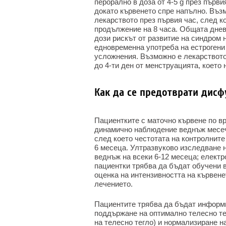
перорално в доза от 4-5 g през първия
докато кървенето спре напълно. Възм
лекарството през първия час, след ко
продължение на 8 часа. Общата днев
дози рискът от развитие на синдром 
едновременна употреба на естрогени
усложнения. Възможно е лекарството д
до 4-ти ден от менструацията, което
Как да се предотврати дис
Пациентките с маточно кървене по вр
динамично наблюдение веднъж месеч
след което честотата на контролните
6 месеца. Ултразвуково изследване н
веднъж на всеки 6-12 месеца; елект
пациентки трябва да бъдат обучени 
оценка на интензивността на кървене
лечението.
Пациентите трябва да бъдат информи
поддържане на оптимално телесно тег
на телесно тегло) и нормализиране н