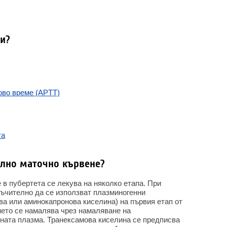
и?
ово време (APTT)
та
ално маточно кървене?
в пубертета се лекува на няколко етапа. При
ръчително да се използват плазминогенни
ва или аминокапронова киселина) на първия етап от
нето се намалява чрез намаляване на
ната плазма. Транексамова киселина се предписва