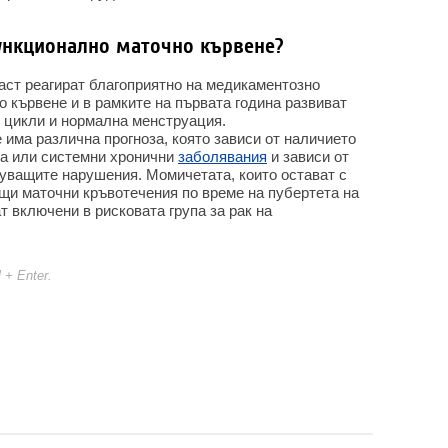
функционално маточно кървене?
ст реагират благоприятно на медикаментозно
 кървене и в рамките на първата година развиват
 цикли и нормална менструация.
има различна прогноза, която зависи от наличието
ма или системни хронични
заболявания
и зависи от
уващите нарушения. Момичетата, които остават с
щи маточни кръвотечения по време на пубертета на
т включени в рисковата група за рак на
l + Enter.