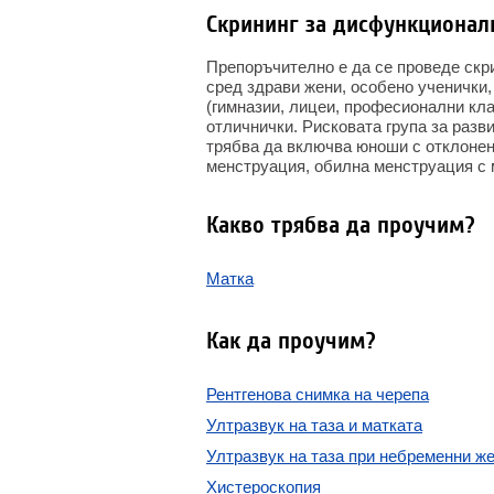
Скрининг за дисфункционал
Препоръчително е да се проведе скр
сред здрави жени, особено ученички
(гимназии, лицеи, професионални кла
отличнички. Рисковата група за разв
трябва да включва юноши с отклонен
менструация, обилна менструация с 
Какво трябва да проучим?
Матка
Как да проучим?
Рентгенова снимка на черепа
Ултразвук на таза и матката
Ултразвук на таза при небременни ж
Хистероскопия