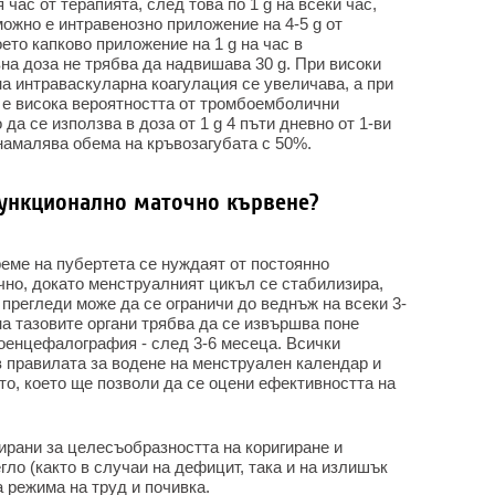
 час от терапията, след това по 1 g на всеки час,
ожно е интравенозно приложение на 4-5 g от
ето капково приложение на 1 g на час в
на доза не трябва да надвишава 30 g. При високи
на интраваскуларна коагулация се увеличава, а при
 е висока вероятността от тромбоемболични
а се използва в доза от 1 g 4 пъти дневно от 1-ви
 намалява обема на кръвозагубата с 50%.
функционално маточно кървене?
еме на пубертета се нуждаят от постоянно
но, докато менструалният цикъл се стабилизира,
 прегледи може да се ограничи до веднъж на всеки 3-
а тазовите органи трябва да се извършва поне
роенцефалография - след 3-6 месеца. Всички
в правилата за водене на менструален календар и
то, което ще позволи да се оцени ефективността на
рани за целесъобразността на коригиране и
ло (както в случаи на дефицит, така и на излишък
а режима на труд и почивка.