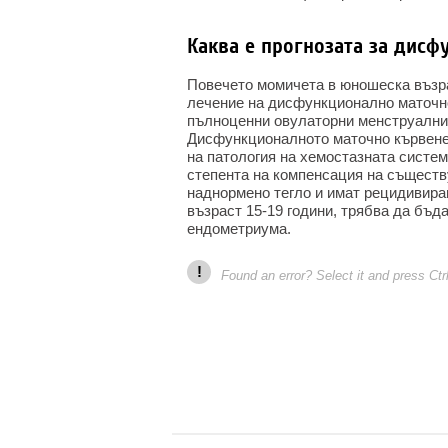
Каква е прогнозата за дис
Повечето момичета в юношеска възра
лечение на дисфункционално маточно
пълноценни овулаторни менструални
Дисфункционалното маточно кървене 
на патология на хемостазната систе
степента на компенсация на съществ
наднормено тегло и имат рецидивира
възраст 15-19 години, трябва да бъда
ендометриума.
!
Found an error? Select it and press Ctr