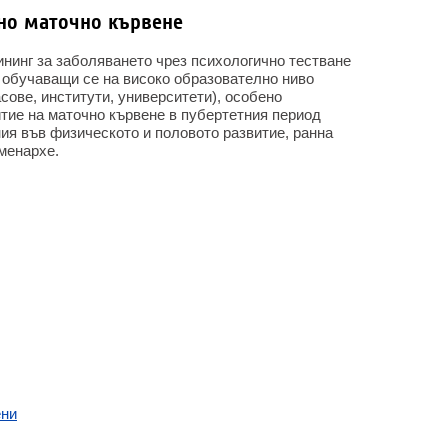
но маточно кървене
ининг за заболяването чрез психологично тестване
, обучаващи се на високо образователно ниво
сове, институти, университети), особено
итие на маточно кървене в пубертетния период
ия във физическото и половото развитие, ранна
менархе.
ени