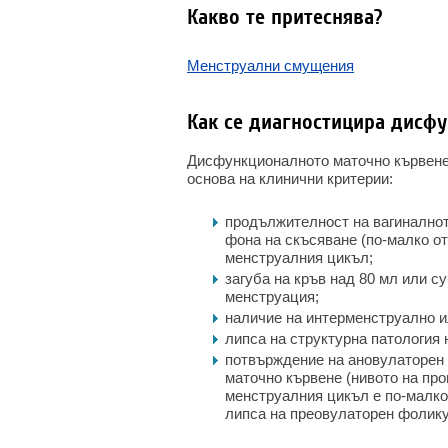
Какво те притеснява?
Менструални смущения
Как се диагностицира дисф
Дисфункционалното маточно кървене 
основа на клинични критерии:
продължителност на вагиналното
фона на скъсяване (по-малко от
менструалния цикъл;
загуба на кръв над 80 мл или с
менструация;
наличие на интерменструално и
липса на структурна патология
потвърждение на ановулаторен 
маточно кървене (нивото на про
менструалния цикъл е по-малко 
липса на преовулаторен фолику