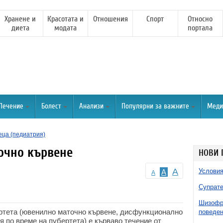
Хранене и
Красотата и
Отношения
Спорт
Относно
диета
модата
портала
Лечение
Болест
Анализи
Популярни за важните
Меди
еца (педиатрия)
очно кървене
НОВИ 
A
Условия
A
A
Супрате
Шизофре
ртета (ювенилно маточно кървене, дисфункционално
поведен
 по време на пубертета) е кърваво течение от