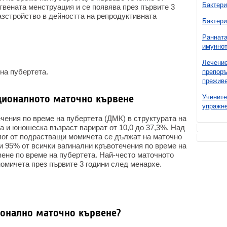
Бактери
ствената менструация и се появява през първите 3
азстройство в дейността на репродуктивната
Бактери
Ранната
имуннот
Лечение
на пубертета.
препоръ
преживе
ционалното маточно кървене
Учените
упражне
ения по време на пубертета (ДМК) в структурата на
а и юношеска възраст варират от 10,0 до 37,3%. Над
лог от подрастващи момичета се дължат на маточно
и 95% от всички вагинални кръвотечения по време на
ене по време на пубертета. Най-често маточното
омичета през първите 3 години след менархе.
онално маточно кървене?