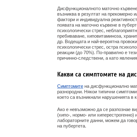
Дисфункционалното маточно кървене 
възниква в резултат на прекомерно 
фактори и индивидуална реактивност
появата на маточно кървене в пубер
психологически стрес, неблагоприятн
пребиваване, хиповитаминоза, храни
др. Водещата и най-вероятна провок
психологически стрес, остра психоло
реакции (до 70%). По-правилно е тез
причинно-следствени, а като явления
Какви са симптомите на ди
Симптомите
на дисфункционално мато
разнородни. Някои типични симптоми 
което са възникнали нарушенията в 
Ако е невъзможно да се разпознае ви
(хипо-, нормо- или хиперестрогенно)
лабораторните данни, можем да гово
на пубертета.