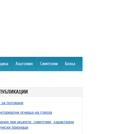
цина
Анатомия
Симптоми
Болка
ПУБЛИКАЦИИ
 за ползване
нториални огнища на глиоза
ния при мъжете: симптоми, характерни
чески признаци