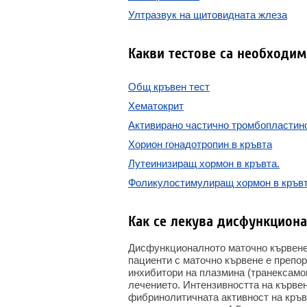
Ултразвук на щитовидната жлеза
Какви тестове са необходим
Общ кръвен тест
Хематокрит
Активирано частично тромбопластин
Хорион гонадотропин в кръвта
Лутеинизиращ хормон в кръвта.
Фоликулостимулиращ хормон в кръв
Как се лекува дисфункцион
Дисфункционалното маточно кървене 
пациенти с маточно кървене е препо
инхибитори на плазмина (транексамо
лечението. Интензивността на кърве
фибринолитичната активност на кръв