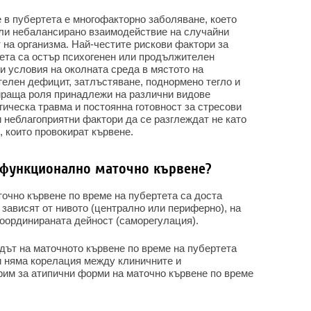
в пубертета е многофакторно заболяване, което
или небалансирано взаимодействие на случайни
 на организма. Най-честите рискови фактори за
тета са остър психогенен или продължителен
и условия на околната среда в мястото на
телен дефицит, затлъстяване, поднормено тегло и
ираща роля принадлежи на различни видове
гическа травма и постоянна готовност за стресови
и неблагоприятни фактори да се разглеждат не като
, които провокират кървене.
сфункционално маточно кървене?
чно кървене по време на пубертета са доста
зависят от нивото (централно или периферно), на
координираната дейност (саморегулация).
дът на маточното кървене по време на пубертета
 и няма корелация между клиничните и
рим за атипични форми на маточно кървене по време