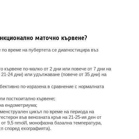
ункционално маточно кървене?
по време на пубертета се диагностицира въз
 кървене по-малко от 2 дни или повече от 7 дни на
 21-24 дни) или удължаване (повече от 35 дни) на
убективно по-изразена в сравнение с нормалната
ли посткоитално кървене;
 на ендометриума;
менструален цикъл по време на периода на
гестерон във венозната кръв на 21-25-ия ден от
от 9,5 nmol/l, монофазна базална температура,
л според ехографията).