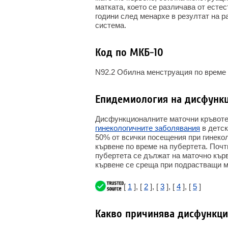
матката, което се различава от есте
години след менархе в резултат на р
система.
Код по МКБ-10
N92.2 Обилна менструация по време 
Епидемиология на дисфунк
Дисфункционалните маточни кръвотеч
гинекологичните заболявания
в детск
50% от всички посещения при гинеко
кървене по време на пубертета. Почт
пубертета се дължат на маточно кърв
кървене се среща при подрастващи м
[
1
], [
2
], [
3
], [
4
], [
5
]
Какво причинява дисфункци