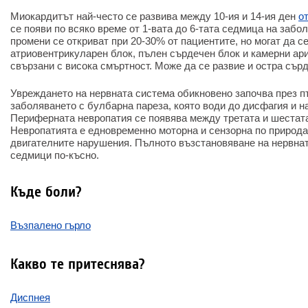
Миокардитът най-често се развива между 10-ия и 14-ия ден
о
се появи по всяко време от 1-вата до 6-тата седмица на заб
промени се откриват при 20-30% от пациентите, но могат да с
атриовентрикуларен блок, пълен сърдечен блок и камерни ари
свързани с висока смъртност. Може да се развие и остра сър
Увреждането на нервната система обикновено започва през п
заболяването с булбарна пареза, която води до дисфагия и н
Периферната невропатия се появява между третата и шестат
Невропатията е едновременно моторна и сензорна по природа
двигателните нарушения. Пълното възстановяване на нервнат
седмици по-късно.
Къде боли?
Възпалено гърло
Какво те притеснява?
Диспнея