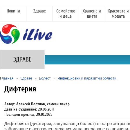
Новини
Здраве
Семейство
Хранене и
Красотата и
и деца
диета
модата
ЗДРАВЕ
Главная
»
Здраве
»
Болест
»
Инфекциозни и паразитни болести
Дифтерия
Автор: Алексей Портнов, семеен лекар
Дата на създаване: 20.06.2011
Последен преглед: 29.10.2025
Дифтерията (дифтерия, задушаваща болест) е остро антропо
заболяване с аерозолен механизъм на предаване на причинит