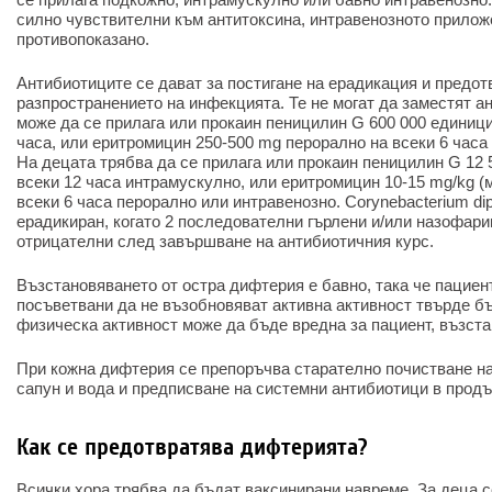
силно чувствителни към антитоксина, интравенозното прилож
противопоказано.
Антибиотиците се дават за постигане на ерадикация и предот
разпространението на инфекцията. Те не могат да заместят а
може да се прилага или прокаин пеницилин G 600 000 единици
часа, или еритромицин 250-500 mg перорално на всеки 6 часа
На децата трябва да се прилага или прокаин пеницилин G 12 5
всеки 12 часа интрамускулно, или еритромицин 10-15 mg/kg (
всеки 6 часа перорално или интравенозно. Corynebacterium dip
ерадикиран, когато 2 последователни гърлени и/или назофари
отрицателни след завършване на антибиотичния курс.
Възстановяването от остра дифтерия е бавно, така че пациен
посъветвани да не възобновяват активна активност твърде б
физическа активност може да бъде вредна за пациент, възста
При кожна дифтерия се препоръчва старателно почистване на
сапун и вода и предписване на системни антибиотици в продъ
Как се предотвратява дифтерията?
Всички хора трябва да бъдат ваксинирани навреме. За деца 