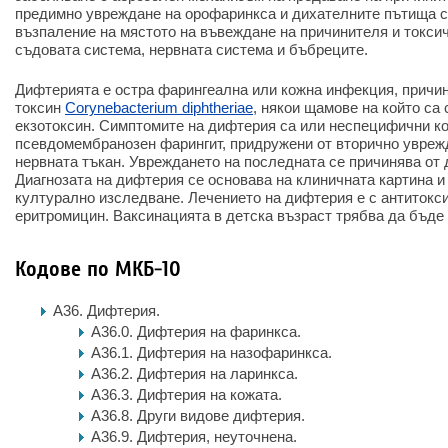
предимно увреждане на орофаринкса и дихателните пътища с
възпаление на мястото на въвеждане на причинителя и токси
съдовата система, нервната система и бъбреците.
Дифтерията е остра фарингеална или кожна инфекция, причи
токсин
Corynebacterium diphtheriae
, някои щамове на който са
екзотоксин. Симптомите на дифтерия са или неспецифични к
псевдомембранозен фарингит, придружени от вторично увреж
нервната тъкан. Увреждането на последната се причинява от 
Диагнозата на дифтерия се основава на клиничната картина и
културално изследване. Лечението на дифтерия е с антитокс
еритромицин. Ваксинацията в детска възраст трябва да бъде 
Кодове по МКБ-10
А36. Дифтерия.
A36.0. Дифтерия на фаринкса.
A36.1. Дифтерия на назофаринкса.
A36.2. Дифтерия на ларинкса.
A36.3. Дифтерия на кожата.
A36.8. Други видове дифтерия.
A36.9. Дифтерия, неуточнена.