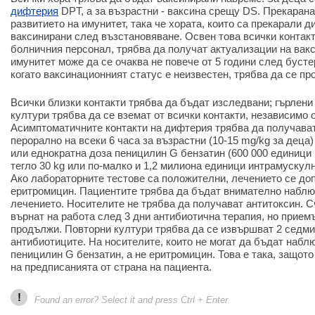
дифтерия
DPT, а за възрастни - ваксина срещу DS. Прекаран
развитието на имунитет, така че хората, които са прекарали 
ваксинирани след възстановяване. Освен това всички контак
болничния персонал, трябва да получат актуализации на вак
имунитет може да се очаква не повече от 5 години след бусте
когато ваксинационният статус е неизвестен, трябва да се пр
Всички близки контакти трябва да бъдат изследвани; гърлени
култури трябва да се вземат от всички контакти, независимо 
Асимптоматичните контакти на дифтерия трябва да получава
перорално на всеки 6 часа за възрастни (10-15 mg/kg за деца
или еднократна доза пеницилин G бензатин (600 000 единици 
тегло 30 kg или по-малко и 1,2 милиона единици интрамускулно
Ако лабораторните тестове са положителни, лечението се доп
еритромицин. Пациентите трябва да бъдат внимателно наблю
лечението. Носителите не трябва да получават антитоксин. С
върнат на работа след 3 дни антибиотична терапия, но прием
продължи. Повторни култури трябва да се извършват 2 седми
антибиотиците. На носителите, които не могат да бъдат набл
пеницилин G бензатин, а не еритромицин. Това е така, защот
на предписанията от страна на пациента.
!
Found an error? Select it and press Ctrl + Enter.