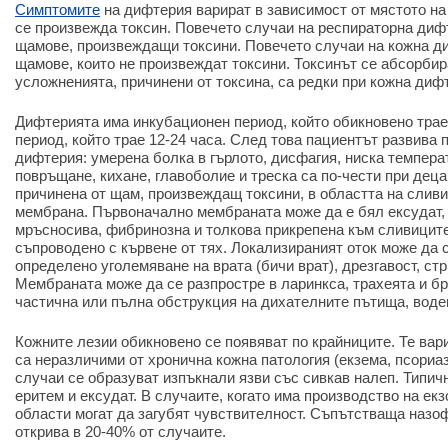
Симптомите
на дифтерия варират в зависимост от мястото на
се произвежда токсин. Повечето случаи на респираторна диф
щамове, произвеждащи токсини. Повечето случаи на кожна д
щамове, които не произвеждат токсини. Токсинът се абсорбира
усложненията, причинени от токсина, са редки при кожна диф
Дифтерията има инкубационен период, който обикновено трае
период, който трае 12-24 часа. След това пациентът развива
дифтерия: умерена болка в гърлото, дисфагия, ниска температ
повръщане, кихане, главоболие и треска са по-чести при деца
причинена от щам, произвеждащ токсини, в областта на сливи
мембрана. Първоначално мембраната може да е бял ексудат, 
мръсносива, фибринозна и толкова прикрепена към сливиците,
съпроводено с кървене от тях. Локализираният оток може да 
определено уголемяване на врата (бичи врат), дрезгавост, ст
Мембраната може да се разпростре в ларинкса, трахеята и б
частична или пълна обструкция на дихателните пътища, воде
Кожните лезии обикновено се появяват по крайниците. Те вар
са неразличими от хронична кожна патология (екзема, псориаз
случаи се образуват изпъкнали язви със сивкав налеп. Типичн
еритем и ексудат. В случаите, когато има производство на ек
области могат да загубят чувствителност. Съпътстваща назо
открива в 20-40% от случаите.