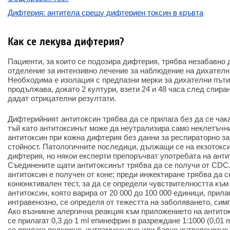
Дифтерия: антитела срещу дифтериен токсин в кръвта
Как се лекува дифтерия?
Пациенти, за които се подозира дифтерия, трябва незабавно 
отделение за интензивно лечение за наблюдение на дихателн
Необходима е изолация с предпазни мерки за дихателни пъти
продължава, докато 2 култури, взети 24 и 48 часа след спира
дадат отрицателни резултати.
Дифтерийният антитоксин трябва да се прилага без да се чак
тъй като антитоксинът може да неутрализира само неклетъчни
антитоксин при кожна дифтерия без данни за респираторно з
стойност. Патологичните последици, дължащи се на екзотокси
дифтерия, но някои експерти препоръчват употребата на анти
Съединените щати антитоксинът трябва да се получи от CDC
антитоксин е получен от коне; преди инжектиране трябва да с
конюнктивален тест, за да се определи чувствителността към
антитоксин, която варира от 20 000 до 100 000 единици, прил
интравенозно, се определя от тежестта на заболяването, сим
Ако възникне алергична реакция към приложението на антиток
се прилагат 0,3 до 1 ml епинефрин в разреждане 1:1000 (0,01
се прилага подкожно, интрамускулно или бавно интравенозно.