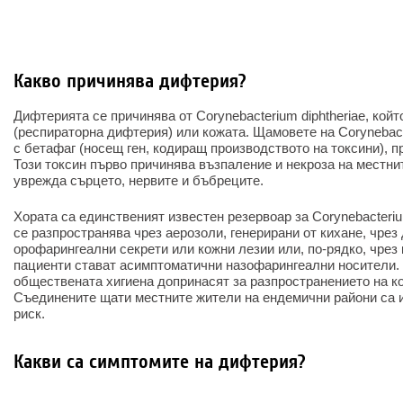
Какво причинява дифтерия?
Дифтерията се причинява от Corynebacterium diphtheriae, кой
(респираторна дифтерия) или кожата. Щамовете на Corynebacte
с бетафаг (носещ ген, кодиращ производството на токсини), 
Този токсин първо причинява възпаление и некроза на местни
уврежда сърцето, нервите и бъбреците.
Хората са единственият известен резервоар за Corynebacteriu
се разпространява чрез аерозоли, генерирани от кихане, чрез 
орофарингеални секрети или кожни лезии или, по-рядко, чрез
пациенти стават асимптоматични назофарингеални носители.
обществената хигиена допринасят за разпространението на к
Съединените щати местните жители на ендемични райони са 
риск.
Какви са симптомите на дифтерия?