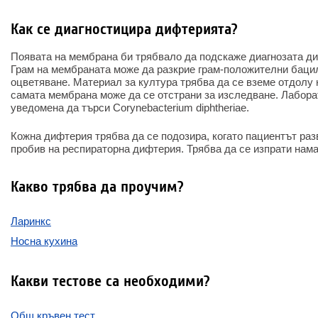
Как се диагностицира дифтерията?
Появата на мембрана би трябвало да подскаже диагнозата д
Грам на мембраната може да разкрие грам-положителни баци
оцветяване. Материал за култура трябва да се вземе отдолу 
самата мембрана може да се отстрани за изследване. Лабора
уведомена да търси Corynebacterium diphtheriae.
Кожна дифтерия трябва да се подозира, когато пациентът раз
пробив на респираторна дифтерия. Трябва да се изпрати нама
Какво трябва да проучим?
Ларинкс
Носна кухина
Какви тестове са необходими?
Общ кръвен тест