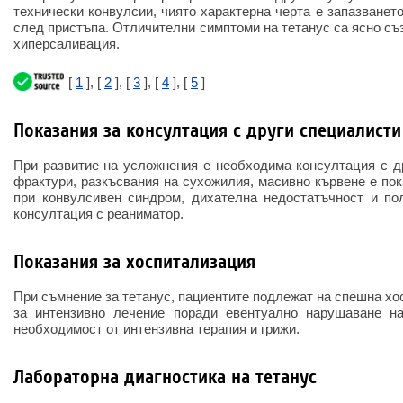
технически конвулсии, чиято характерна черта е запазванет
след пристъпа. Отличителни симптоми на тетанус са ясно съз
хиперсаливация.
[
1
], [
2
], [
3
], [
4
], [
5
]
Показания за консултация с други специалисти
При развитие на усложнения е необходима консултация с др
фрактури, разкъсвания на сухожилия, масивно кървене е пок
при конвулсивен синдром, дихателна недостатъчност и пол
консултация с реаниматор.
Показания за хоспитализация
При съмнение за тетанус, пациентите подлежат на спешна хо
за интензивно лечение поради евентуално нарушаване н
необходимост от интензивна терапия и грижи.
Лабораторна диагностика на тетанус