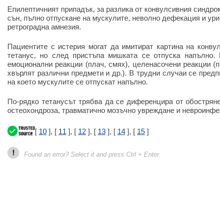
Епилептичният припадък, за разлика от конвулсивния синдро
сън, пълно отпускане на мускулите, неволно дефекация и ури
ретроградна амнезия.
Пациентите с истерия могат да имитират картина на конву
тетанус, но след пристъпа мишката се отпуска напълно.
емоционални реакции (плач, смях), целенасочени реакции (п
хвърлят различни предмети и др.). В трудни случаи се предп
на което мускулите се отпускат напълно.
По-рядко тетанусът трябва да се диференцира от обострян
остеохондроза, травматично мозъчно увреждане и невроинфе
[
10
], [
11
], [
12
], [
13
], [
14
], [
15
]
!
Found an error? Select it and press Ctrl + Enter.