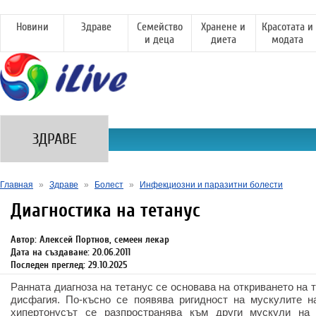
Новини
Здраве
Семейство
Хранене и
Красотата и
и деца
диета
модата
ЗДРАВЕ
Главная
»
Здраве
»
Болест
»
Инфекциозни и паразитни болести
Диагностика на тетанус
Автор: Алексей Портнов, семеен лекар
Дата на създаване: 20.06.2011
Последен преглед: 29.10.2025
Ранната диагноза на тетанус се основава на откриването на 
дисфагия. По-късно се появява ригидност на мускулите на
хипертонусът се разпространява към други мускули на 