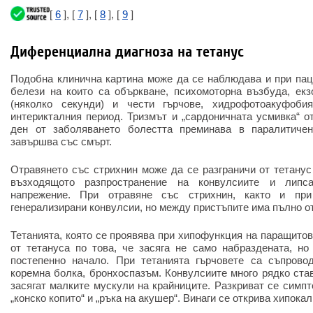
[
6
], [
7
], [
8
], [
9
]
Диференциална диагноза на тетанус
Подобна клинична картина може да се наблюдава и при пац
белези на които са объркване, психомоторна възбуда, екз
(няколко секунди) и чести гърчове, хидрофотоакуфоби
интерикталния период. Тризмът и „сардоничната усмивка“ от
ден от заболяването болестта преминава в паралитичен
завършва със смърт.
Отравянето със стрихнин може да се разграничи от тетанус
възходящото разпространение на конвулсиите и липс
напрежение. При отравяне със стрихнин, както и при
генерализирани конвулсии, но между пристъпите има пълно о
Тетанията, която се проявява при хипофункция на паращитов
от тетануса по това, че засяга не само набраздената, но
постепенно начало. При тетанията гърчовете са съпрово
коремна болка, бронхоспазъм. Конвулсиите много рядко став
засягат малките мускули на крайниците. Разкриват се симпт
„конско копито“ и „ръка на акушер“. Винаги се открива хипока