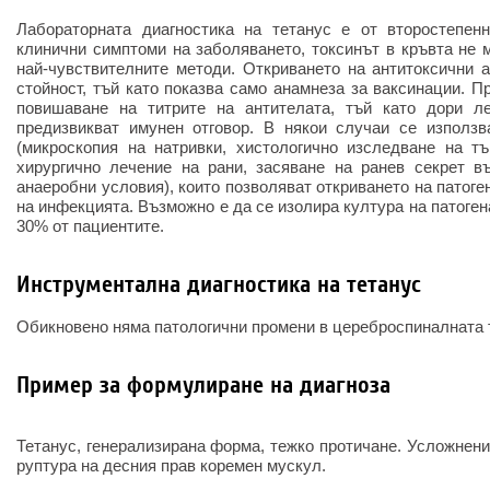
Лабораторната диагностика на тетанус е от второстепен
клинични симптоми на заболяването, токсинът в кръвта не 
най-чувствителните методи. Откриването на антитоксични 
стойност, тъй като показва само анамнеза за ваксинации. П
повишаване на титрите на антителата, тъй като дори ле
предизвикват имунен отговор. В някои случаи се използв
(микроскопия на натривки, хистологично изследване на тъ
хирургично лечение на рани, засяване на ранев секрет в
анаеробни условия), които позволяват откриването на патоге
на инфекцията. Възможно е да се изолира култура на патогена
30% от пациентите.
Инструментална диагностика на тетанус
Обикновено няма патологични промени в цереброспиналната 
Пример за формулиране на диагноза
Тетанус, генерализирана форма, тежко протичане. Усложнени
руптура на десния прав коремен мускул.