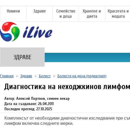
Новини
Здраве
Семейство
Хранене и
Красотата и
и деца
диета
модата
ЗДРАВЕ
Главная
»
Здраве
»
Болест
»
Болести на деца (педиатрия)
Диагностика на неходжкинов лимфо
Автор: Алексей Портнов, семеен лекар
Дата на създаване: 26.04.2011
Последен преглед: 27.10.2025
Комплексът от необходими диагностични изследвания при съ
лимфом включва следните мерки.