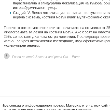
параспинална и епидурална локализация на тумора, об
интраабдоминален тумор.
Стадий IV. Всяка локализация на първичния тумор със з
нервна система, костния мозък и/или мултифокално скел
Повечето онкохематолози считат наличието на по-малко от 2
миелограмата за лезия на костния мозък. Ако броят на бласт
25%, се поставя диагноза остра левкемия. Последваща провер
извършва чрез цитохимично изследване, имунофенотипизиран
молекулярен анализ.
!
Found an error? Select it and press Ctrl + Enter.
ilive.com.ua е информационен портал. Материалите на този сай
цел и не заместват съвета на квалифициран специалист.