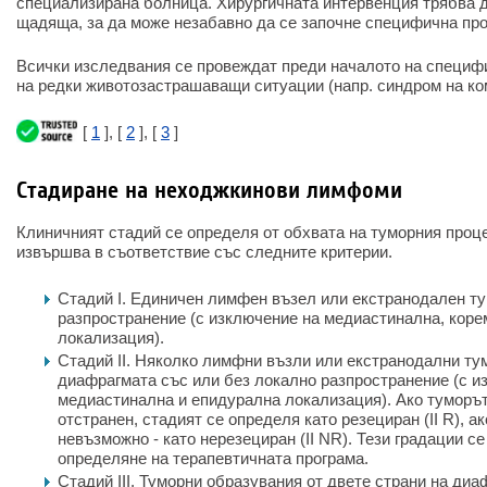
специализирана болница. Хирургичната интервенция трябва 
щадяща, за да може незабавно да се започне специфична пр
Всички изследвания се провеждат преди началото на специф
на редки животозастрашаващи ситуации (напр. синдром на ко
[
1
], [
2
], [
3
]
Стадиране на неходжкинови лимфоми
Клиничният стадий се определя от обхвата на туморния проц
извършва в съответствие със следните критерии.
Стадий I. Единичен лимфен възел или екстранодален т
разпространение (с изключение на медиастинална, коре
локализация).
Стадий II. Няколко лимфни възли или екстранодални тум
диафрагмата със или без локално разпространение (с и
медиастинална и епидурална локализация). Ако туморъ
отстранен, стадият се определя като резециран (II R), а
невъзможно - като нерезециран (II NR). Тези градации с
определяне на терапевтичната програма.
Стадий III. Туморни образувания от двете страни на диа