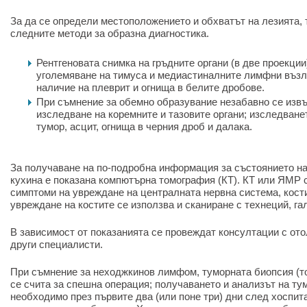
За да се определи местоположението и обхватът на лезията, 
следните методи за образна диагностика.
Рентгеновата снимка на гръдните органи (в две проекции
уголемяване на тимуса и медиастиналните лимфни възл
наличие на плеврит и огнища в белите дробове.
При съмнение за обемно образувание незабавно се изв
изследване на коремните и тазовите органи; изследване
тумор, асцит, огнища в черния дроб и далака.
За получаване на по-подробна информация за състоянието на
кухина е показана компютърна томография (КТ). КТ или ЯМР с
симптоми на увреждане на централната нервна система, кост
увреждане на костите се използва и сканиране с технеций, га
В зависимост от показанията се провеждат консултации с ото
други специалисти.
При съмнение за неходжкинов лимфом, туморната биопсия (то
се счита за спешна операция; получаването и анализът на ту
необходимо през първите два (или поне три) дни след хоспит