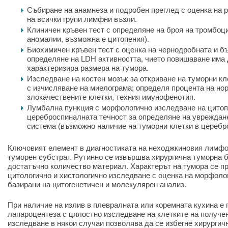
Събиране на анамнеза и подробен преглед с оценка на 
на всички групи лимфни възли.
Клиничен кръвен тест с определяне на броя на тромбоц
аномалии, възможна е цитопения).
Биохимичен кръвен тест с оценка на чернодробната и б
определяне на LDH активността, чието повишаване има 
характеризира размера на тумора.
Изследване на костен мозък за откриване на туморни кле
с изчисляване на миелограма; определя процента на но
злокачествените клетки, техния имунофенотип.
Лумбална пункция с морфологично изследване на цитоп
цереброспиналната течност за определяне на увреждан
система (възможно наличие на туморни клетки в церебр
Ключовият елемент в диагностиката на неходжкиновия лимфо
туморен субстрат. Рутинно се извършва хирургична туморна б
достатъчно количество материал. Характерът на тумора се п
цитологично и хистологично изследване с оценка на морфоло
базирани на цитогенетичен и молекулярен анализ.
При наличие на излив в плевралната или коремната кухина е 
лапароцентеза с цялостно изследване на клетките на получен
изследване в някои случаи позволява да се избегне хирургич