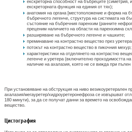
екскреторна способност на бъбреците (симетрия, 
екскреторната функция на единия от тях);
анатомия на органа [местоположение и форма на б
бъбречното легенче, структура на системата на бъ
състояние на бъбречния паренхим (ранните нефрог
преценим наличието на области на паренхимна скле
разширяване на бъбречното легенче и чашките;
преминаване на контрастно вещество през уретера
потокът на контрастно вещество в пикочния мехур;
характеристики на отделянето на контрастно веще
легенче и уретера (включително проходимостта на
наличие на ахалазия, която не се вижда при пълен
При установяване на обструкция на ниво везикоуретерален пр
ахалазия/мегауретер/хидроуретеронефроза се извършват отл
180 минути), за да се получат данни за времето на освобожда
вещество.
Цистография