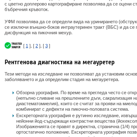
с цветно доплерово картографиране позволява да се оцени с
бъбречния кръвоток.
УФМ позволява да се определи вида на уринирането (обструк
се изключи външно-боков интраутеринен тракт (ВБС) и да се 
дисфункция на пикочния мехур.
[
1
], [
2
], [
3
]
Рентгенова диагностика на мегауретер
Тези методи на изследване ни позволяват да установим осно
заболяването и да определим стадия на мегауретера.
Обзорна урография. По време на прегледа често се отк
(непълно сливане на прешленните дъги, сакрализация на
диастематомиелия), които се считат за прояви на миело
комбинират с дефекти на пикочно-половата система.
Екскреторната урография е рутинно изследване, извърш
нейонни йод-съдържащи контрастни вещества (йохексол,
Изображенията се правят в директна, странична (1/4) пр
ортостатично положение. Екскреторната урография позв