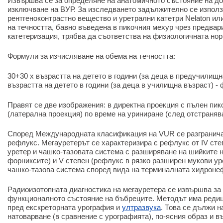
Извършва се за определяне на анатомичното състояние на до
изключване на ВУР. За изследването задължително се използ
рентгеноконтрастно вещество и уретрални катетри Nelaton ил
на течността, бавно въведена в пикочния мехур чрез предвар
катетеризация, трябва да съответства на физиологичната нор
Формули за изчисляване на обема на течността:
30+30 x възрастта на детето в години (за деца в предучилищна
възрастта на детето в години (за деца в училищна възраст) -
Правят се две изображения: в директна проекция с пълен пико
(латерална проекция) по време на уриниране (след отстраняв
Според Международната класификация на VUR се разгранича
рефлукс. Мегауретерът се характеризира с рефлукс от IV ст
уретер и чашко-тазовата система с разширяване на шийките 
форниксите) и V степен (рефлукс в рязко разширен мукови ур
чашко-тазова система според вида на терминалната хидроне
Радиоизотопната диагностика на мегауретера се извършва за 
функционалното състояние на бъбреците. Методът има реди
пред екскреторната урография и
ултразвука
. Това се дължи н
натоварване (в сравнение с урографията), по-ясния образ и в