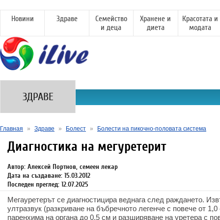
Новини
Здраве
Семейство
Хранене и
Красотата и
и деца
диета
модата
ЗДРАВЕ
Главная
»
Здраве
»
Болест
»
Болести на пикочно-половата система
Диагностика на мегуретерит
Автор: Алексей Портнов, семеен лекар
Дата на създаване: 15.03.2012
Последен преглед: 12.07.2025
Мегауретерът се диагностицира веднага след раждането. Из
ултразвук (разкриване на бъбречното легенче с повече от 1,0
паренхима на органа до 0,5 см и разширяване на уретера с пов