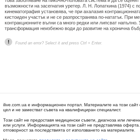
това заболяване на пикочно-половата система и да се оценя
възможности на засегнатия уретер. Л. Н. Лопаткина (1974) с п
кинематография установява, че при ахалазия контракционнат
кистоиден участък и не се разпространява по-нататък. При 
контракционните вълни са много редки или липсват напълно.
трансформация неизбежно води до развитие на хронична бъб
!
Found an error? Select it and press Ctrl + Enter.
ilive.com.ua е информационен портал. Материалите на този сай
цел и не заместват съвета на квалифициран специалист.
Този сайт не предоставя медицински съвети, диагноза или лечени
или услуги. Информацията на този сайт не представлява оферта
отговорност за последствията от използването на материалите.