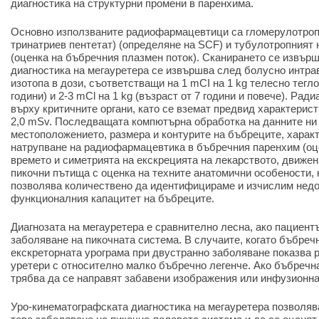
диагностика на структурни промени в паренхима.
Основно използваните радиофармацевтици са гломерулотропн
тринатриев пентетат) (определяне на SCF) и тубулотропният 
(оценка на бъбречния плазмен поток). Сканирането се извърш
диагностика на мегауретера се извършва след болусно интра
изотопа в дози, съответстващи на 1 mСІ на 1 kg телесно тегло
години) и 2-3 mСl на 1 kg (възраст от 7 години и повече). Ра
върху критичните органи, като се вземат предвид характеристи
2,0 mSv. Последващата компютърна обработка на данните ни
местоположението, размера и контурите на бъбреците, характ
натрупване на радиофармацевтика в бъбречния паренхим (оце
времето и симетрията на екскрецията на лекарството, движен
пикочни пътища с оценка на техните анатомични особености, к
позволява количествено да идентифицираме и изчислим недо
функционалния капацитет на бъбреците.
Диагнозата на мегауретера е сравнително лесна, ако пациент
заболяване на пикочната система. В случаите, когато бъбреч
екскреторната урограма при двустранно заболяване показва р
уретери с относително малко бъбречно легенче. Ако бъбречн
трябва да се направят забавени изображения или инфузионна
Уро-кинематографската диагностика на мегауретера позволява