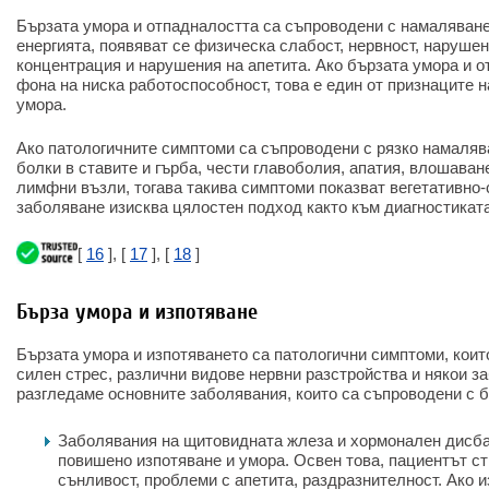
Бързата умора и отпадналостта са съпроводени с намаляване
енергията, появяват се физическа слабост, нервност, наруше
концентрация и нарушения на апетита. Ако бързата умора и о
фона на ниска работоспособност, това е един от признаците 
умора.
Ако патологичните симптоми са съпроводени с рязко намалява
болки в ставите и гърба, чести главоболия, апатия, влошаван
лимфни възли, тогава такива симптоми показват вегетативно-
заболяване изисква цялостен подход както към диагностиката
[
16
], [
17
], [
18
]
Бърза умора и изпотяване
Бързата умора и изпотяването са патологични симптоми, коит
силен стрес, различни видове нервни разстройства и някои з
разгледаме основните заболявания, които са съпроводени с б
Заболявания на щитовидната жлеза и хормонален дисб
повишено изпотяване и умора. Освен това, пациентът ст
сънливост, проблеми с апетита, раздразнителност. Ако 