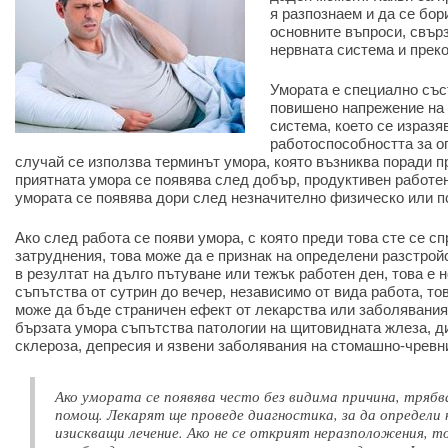
я разпознаем и да се бор
основните въпроси, свър
нервната система и прек
Умората е специално със
повишено напрежение на 
система, което се изразя
работоспособността за о
случай се използва терминът умора, която възниква поради п
приятната умора се появява след добър, продуктивен работен
умората се появява дори след незначително физическо или п
Ако след работа се появи умора, с която преди това сте се с
затруднения, това може да е признак на определени разстрой
в резултат на дълго пътуване или тежък работен ден, това е 
съпътства от сутрин до вечер, независимо от вида работа, тов
може да бъде страничен ефект от лекарства или заболявания 
бързата умора съпътства патологии на щитовидната жлеза, д
склероза, депресия и язвени заболявания на стомашно-чревни
Ако умората се появява често без видима причина, тряб
помощ. Лекарят ще проведе диагностика, за да определи 
изискващи лечение. Ако не се открият неразположения, т