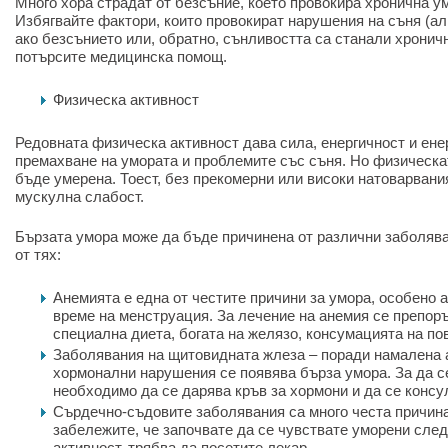
Много хора страдат от безсъние, което провокира хронична у
Избягвайте фактори, които провокират нарушения на съня (алк
ако безсънието или, обратно, сънливостта са станали хроничн
потърсите медицинска помощ.
Физическа активност
Редовната физическа активност дава сила, енергичност и ене
премахване на умората и проблемите със съня. Но физическа
бъде умерена. Тоест, без прекомерни или високи натоварвания
мускулна слабост.
Бързата умора може да бъде причинена от различни заболява
от тях:
Анемията е една от честите причини за умора, особено 
време на менструация. За лечение на анемия се препор
специална диета, богата на желязо, консумацията на по
Заболявания на щитовидната жлеза – поради намалена а
хормонални нарушения се появява бърза умора. За да с
необходимо да се дарява кръв за хормони и да се консу
Сърдечно-съдовите заболявания са много честа причина
забележите, че започвате да се чувствате уморени сле
активност, трябва да посетите лекар.