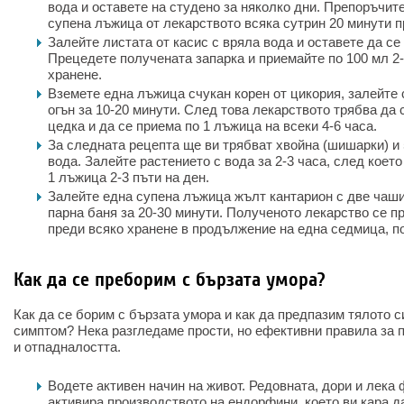
вода и оставете на студено за няколко дни. Препоръчит
супена лъжица от лекарството всяка сутрин 20 минути п
Залейте листата от касис с вряла вода и оставете да се 
Прецедете получената запарка и приемайте по 100 мл 2-
хранене.
Вземете една лъжица счукан корен от цикория, залейте 
огън за 10-20 минути. След това лекарството трябва да 
цедка и да се приема по 1 лъжица на всеки 4-6 часа.
За следната рецепта ще ви трябват хвойна (шишарки) и
вода. Залейте растението с вода за 2-3 часа, след коет
1 лъжица 2-3 пъти на ден.
Залейте една супена лъжица жълт кантарион с две чаши 
парна баня за 20-30 минути. Полученото лекарство се п
преди всяко хранене в продължение на една седмица, п
Как да се преборим с бързата умора?
Как да се борим с бързата умора и как да предпазим тялото с
симптом? Нека разгледаме прости, но ефективни правила за 
и отпадналостта.
Водете активен начин на живот. Редовната, дори и лека
активира производството на ендорфини, което ви кара д