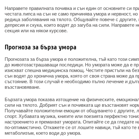
Направете правилната почивка и сън един от основните си пр
честата липса на сън не само причинява умора и нервност, но
редица заболявания на тялото. Общувайте повече с другите,
депресия и скука, които водят до загуба на сили. Направете 
секция или на някои курсове.
Прогноза за бърза умора
Прогнозата за бърза умора е положителна, тъй като този симп
до животозастрашаващи последици. Но умората може да е при
изискват спешна медицинска помощ. Честите пристъпи на без
сън водят до хронична умора, която от своя страна може да 
състояние. В този случай е необходимо пълно лечение и дълъ
възстановяване.
Бързата умора показва изтощение на физическите, емоциона
сили на тялото. Добрият сън и почивката ще възстановят нор
Получавайте положителни емоции от общуването с другите, 
спорт. Хубавата музика, книгите или поезията перфектно тони
настроението и премахват умората. Опитайте се да гледате на
по-оптимистично. Откажете се от лошите навици, тъй като те
метаболизъм, което води до умора.