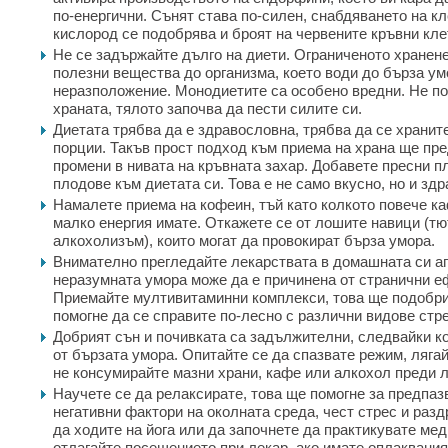
по-енергични. Сънят става по-силен, снабдяването на кл
кислород се подобрява и броят на червените кръвни кле
Не се задържайте дълго на диети. Ограниченото хранен
полезни вещества до организма, което води до бърза у
неразположение. Монодиетите са особено вредни. Не по
храната, тялото започва да пести силите си.
Диетата трябва да е здравословна, трябва да се храните
порции. Такъв прост подход към приема на храна ще пре
промени в нивата на кръвната захар. Добавете пресни п
плодове към диетата си. Това е не само вкусно, но и зд
Намалете приема на кофеин, тъй като колкото повече ка
малко енергия имате. Откажете се от лошите навици (т
алкохолизъм), които могат да провокират бърза умора.
Внимателно прегледайте лекарствата в домашната си ап
неразумната умора може да е причинена от странични е
Приемайте мултивитаминни комплекси, това ще подобри
помогне да се справите по-лесно с различни видове стр
Добрият сън и почивката са задължителни, следвайки к
от бързата умора. Опитайте се да спазвате режим, ляга
не консумирайте мазни храни, кафе или алкохол преди л
Научете се да релаксирате, това ще помогне за предпаз
негативни фактори на околната среда, чест стрес и раз
да ходите на йога или да започнете да практикувате мед
отлагайте посещението при лекар, ако имате оплаквани