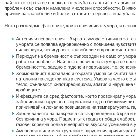
най-често хората се оплакват от загуба на апетит, летаргия, н
проблеми със съня и намалени мисловни способности. В няко
причинява главоболие и болки в ставите, нервност и загуба н
Нека разгледаме факторите, които причиняват умора, и основ
Астения и неврастения – бързата умора е типична за тез
умората се появява едновременно с повишена чувствите
силни звуци, несигурност, главоболие и храносмилател
Периодът на бременност е съпроводен не само от умора,
работоспособност. Най-често повишената умора се проя
бременността, заедно с гадене и повръщане, т.е. основн
Хормоналният дисбаланс и бързата умора се считат за 
патологии на ендокринната система. Умората често е с
тегло, сънливост, хипотиреоидизъм, апатия и нарушена 
крайниците.
Инфекциите са сред факторите, които провокират умор
заболявания нарушават нормалния ход на биохимичните
причинявайки локално повишаване на температурата, га
Заболяванията на панкреаса са съпроводени с бърза и 
безпричинна умора. Пациентът страда от обща слабост,
газове, коремна болка и неприятни вкусови усещания в у
Аменореята или менструалните нарушения причиняват б