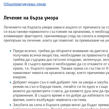
Общопрактикуващ лекар
Лечение на бърза умора
Лечението на бързата умора зависи изцяло от причината за то
се възстанови нормалното състояние на организма, е необхо
елиминират факторите, причиняващи спад на силата и енерги
препоръки за лечение, които ще помогнат за премахване на у
Преди всичко, трябва да обърнете внимание на диетата 
получава всички вещества, необходими за правилното 
трябва да съдържа достатъчно плодове, зеленчуци, зел
храни. В същото време е необходимо да се откажете от
храна, т.е. бързото хранене. Такава храна се състои от 
намаляват нивата на кръвната захар, което причинява ум
енергия.
Добрият нощен сън е най-добрият лек за умора и загуба
режим на сън и бодърстване, лягайте си по едно и също
можете да проветрите стаята, да вземете душ или да п
упражнения. В същото време е по-добре да избягвате гл
филми, които възбуждат нервната система.
Загубата на сила и бързата умора могат да бъдат према