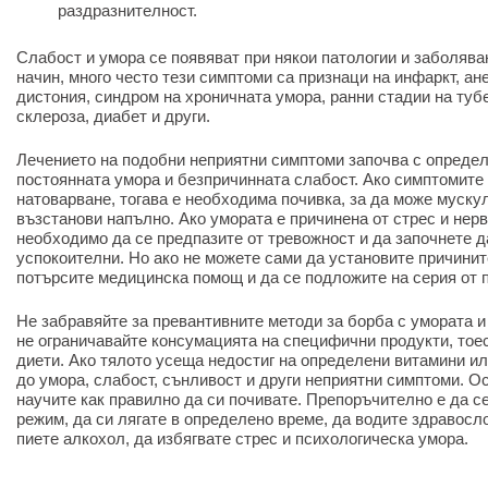
раздразнителност.
Слабост и умора се появяват при някои патологии и заболяван
начин, много често тези симптоми са признаци на инфаркт, ан
дистония, синдром на хроничната умора, ранни стадии на ту
склероза, диабет и други.
Лечението на подобни неприятни симптоми започва с определ
постоянната умора и безпричинната слабост. Ако симптомите
натоварване, тогава е необходима почивка, за да може муску
възстанови напълно. Ако умората е причинена от стрес и нерв
необходимо да се предпазите от тревожност и да започнете 
успокоителни. Но ако не можете сами да установите причинит
потърсите медицинска помощ и да се подложите на серия от 
Не забравяйте за превантивните методи за борба с умората и
не ограничавайте консумацията на специфични продукти, тое
диети. Ако тялото усеща недостиг на определени витамини и
до умора, слабост, сънливост и други неприятни симптоми. Ос
научите как правилно да си почивате. Препоръчително е да 
режим, да си лягате в определено време, да водите здравосло
пиете алкохол, да избягвате стрес и психологическа умора.