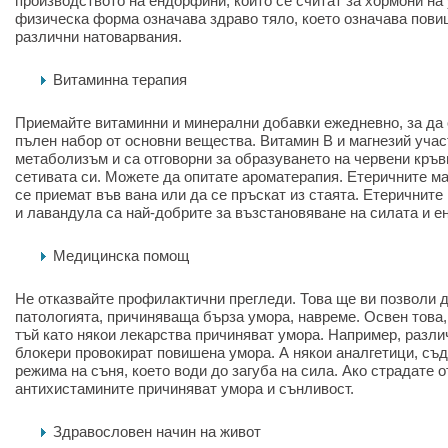
производството на ендорфини, които се считат за хормони на
физическа форма означава здраво тяло, което означава пов
различни натоварвания.
Витаминна терапия
Приемайте витаминни и минерални добавки ежедневно, за да 
пълен набор от основни вещества. Витамин B и магнезий учас
метаболизъм и са отговорни за образуването на червени кръ
сетивата си. Можете да опитате ароматерапия. Етеричните ма
се приемат във вана или да се пръскат из стаята. Етеричнит
и лавандула са най-добрите за възстановяване на силата и ен
Медицинска помощ
Не отказвайте профилактични прегледи. Това ще ви позволи 
патологията, причиняваща бърза умора, навреме. Освен това,
тъй като някои лекарства причиняват умора. Например, разли
блокери провокират повишена умора. А някои аналгетици, с
режима на съня, което води до загуба на сила. Ако страдате о
антихистамините причиняват умора и сънливост.
Здравословен начин на живот