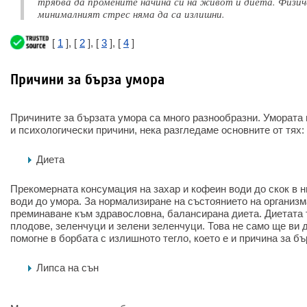
трябва да промените начина си на живот и диета. Физи
минималният стрес няма да са излишни.
[
1
], [
2
], [
3
], [
4
]
Причини за бърза умора
Причините за бързата умора са много разнообразни. Умората
и психологически причини, нека разгледаме основните от тях:
Диета
Прекомерната консумация на захар и кофеин води до скок в ни
води до умора. За нормализиране на състоянието на организ
преминаване към здравословна, балансирана диета. Диетата
плодове, зеленчуци и зелени зеленчуци. Това не само ще ви д
помогне в борбата с излишното тегло, което е и причина за бъ
Липса на сън