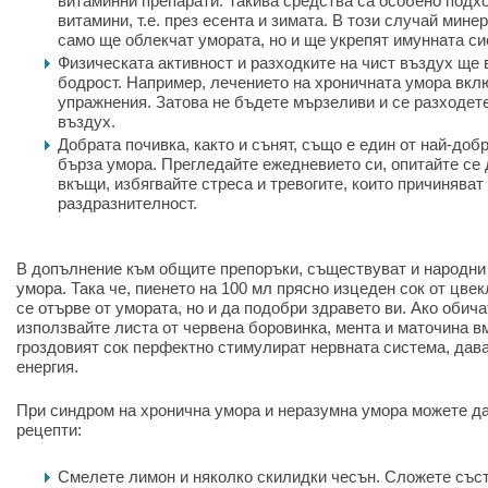
витаминни препарати. Такива средства са особено подх
витамини, т.е. през есента и зимата. В този случай мине
само ще облекчат умората, но и ще укрепят имунната си
Физическата активност и разходките на чист въздух ще 
бодрост. Например, лечението на хроничната умора вкл
упражнения. Затова не бъдете мързеливи и се разходете
въздух.
Добрата почивка, както и сънят, също е един от най-доб
бърза умора. Прегледайте ежедневието си, опитайте се 
вкъщи, избягвайте стреса и тревогите, които причиняват 
раздразнителност.
В допълнение към общите препоръки, съществуват и народни
умора. Така че, пиенето на 100 мл прясно изцеден сок от цве
се отърве от умората, но и да подобри здравето ви. Ако обича
използвайте листа от червена боровинка, мента и маточина в
гроздовият сок перфектно стимулират нервната система, дава
енергия.
При синдром на хронична умора и неразумна умора можете д
рецепти:
Смелете лимон и няколко скилидки чесън. Сложете съст