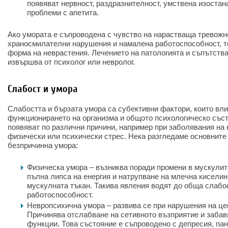
появяват нервност, раздразнителност, умствена изостан
проблеми с апетита.
Ако умората е съпроводена с чувство на нарастваща тревожно
храносмилателни нарушения и намалена работоспособност, т
форма на неврастения. Лечението на патологията и съпътств
извършва от психолог или невролог.
Слабост и умора
Слабостта и бързата умора са субективни фактори, които вли
функционирането на организма и общото психологическо съст
появяват по различни причини, например при заболявания на 
физически или психически стрес. Нека разгледаме основните
безпричинна умора:
Физическа умора – възниква поради промени в мускулит
пълна липса на енергия и натрупване на млечна киселин
мускулната тъкан. Такива явления водят до обща слабо
работоспособност.
Невропсихична умора – развива се при нарушения на це
Причинява отслабване на сетивното възприятие и забав
функции. Това състояние е съпроводено с депресия, пан