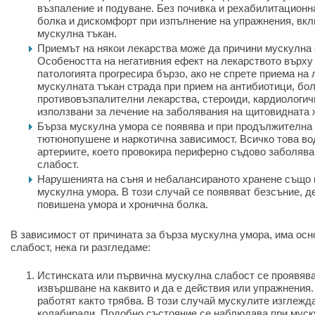
възпаление и подуване. Без почивка и рехабилитационн
болка и дискомфорт при изпълнение на упражнения, вк
мускулна тъкан.
Приемът на някои лекарства може да причини мускулна 
Особеността на негативния ефект на лекарството върху 
патологията прогресира бързо, ако не спрете приема на 
мускулната тъкан страда при прием на антибиотици, бо
противовъзпалителни лекарства, стероиди, кардиологич
използвани за лечение на заболявания на щитовидната 
Бърза мускулна умора се появява и при продължителна 
тютюнопушене и наркотична зависимост. Всичко това во
артериите, което провокира периферно съдово заболява
слабост.
Нарушенията на съня и небалансираното хранене също 
мускулна умора. В този случай се появяват безсъние, д
повишена умора и хронична болка.
В зависимост от причината за бърза мускулна умора, има ос
слабост, нека ги разгледаме:
Истинската или първична мускулна слабост се проявява
извършване на каквито и да е действия или упражнения.
работят както трябва. В този случай мускулите изглежда
колабирали. Подобно състояние се наблюдава при муск