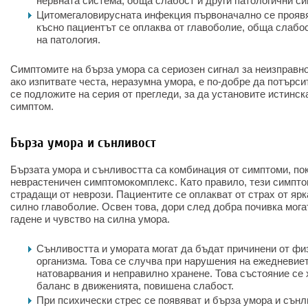
нервната система, обща слабост и други патологични с
Цитомегаловирусната инфекция първоначално се проявя
късно пациентът се оплаква от главоболие, обща слабос
на патология.
Симптомите на бърза умора са сериозен сигнал за неизправно
ако изпитвате честа, неразумна умора, е по-добре да потърс
се подложите на серия от прегледи, за да установите истинск
симптом.
Бърза умора и сънливост
Бързата умора и сънливостта са комбинация от симптоми, пок
неврастеничен симптомокомплекс. Като правило, тези симпто
страдащи от неврози. Пациентите се оплакват от страх от яр
силно главоболие. Освен това, дори след добра почивка мога
гадене и чувство на силна умора.
Сънливостта и умората могат да бъдат причинени от фи
организма. Това се случва при нарушения на ежедневие
натоварвания и неправилно хранене. Това състояние се 
баланс в движенията, повишена слабост.
При психически стрес се появяват и бърза умора и сънли