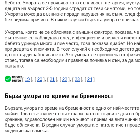
бебето. Умората се проявява като сънливост, летаргия, муску
децата на възраст 2-5 години страдат от тези симптоми, но то
Умората може да възникне поради нарушения на съня, след 
без видима причина. В някои случаи бързата умора е признак
Умората, която не се обяснява с външни фактори, показва, че
състояние се наблюдава след инфекциозни и вирусни инфекци
бебето уринира много и пие често, това показва диабет. Но н
при децата е анемията. В този случай е необходимо детето да
да потвърди заболяването. Ако умората е причинена от физи
стрес, тогава са необходими правилна почивка и сън, за да м
напълно.
[
19
], [
20
], [
21
], [
22
], [
23
], [
24
]
Бърза умора по време на бременност
Бързата умора по време на бременност е едно от най-честит
майки. Това състояние съпътства жената от първите дни на б
хранене, здравословен начин на живот и прием на витаминни 
бъде облекчена. В редки случаи умората е патологичен проце
медицинска намеса.