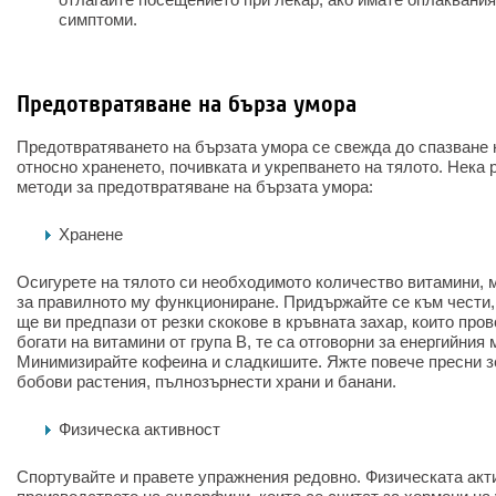
симптоми.
Предотвратяване на бърза умора
Предотвратяването на бързата умора се свежда до спазване 
относно храненето, почивката и укрепването на тялото. Нека
методи за предотвратяване на бързата умора:
Хранене
Осигурете на тялото си необходимото количество витамини,
за правилното му функциониране. Придържайте се към чести, 
ще ви предпази от резки скокове в кръвната захар, които про
богати на витамини от група В, те са отговорни за енергийния
Минимизирайте кофеина и сладкишите. Яжте повече пресни зе
бобови растения, пълнозърнести храни и банани.
Физическа активност
Спортувайте и правете упражнения редовно. Физическата акт