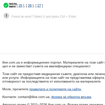
[
25
], [
26
], [
27
]
!
Found an error? Select it and press Ctrl + Enter.
ilive.com.ua е информационен портал. Материалите на този сай
цел и не заместват съвета на квалифициран специалист.
Този сайт не предоставя медицински съвети, диагноза или лечени
или услуги. Информацията на този сайт не представлява оферта
отговорност за последствията от използването на материалите.
Моля, прочетете
правилата и политиките на сайта
.
Контакти: contact@ilive.com.ua,
форма за обратна връзка
.
Авторско право © 2011–2026 ilive.com.ua. Всички права запазени.