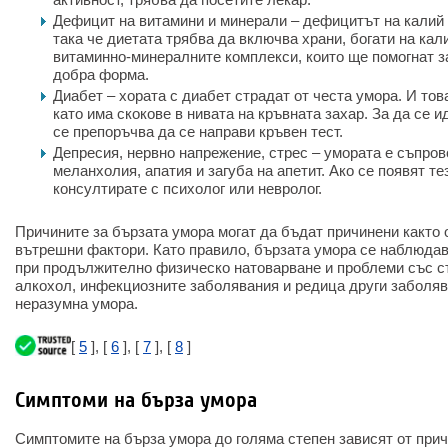
Дефицит на витамини и минерали – дефицитът на калий 
така че диетата трябва да включва храни, богати на кал
витаминно-минералните комплекси, които ще помогнат з
добра форма.
Диабет – хората с диабет страдат от честа умора. И тов
като има скокове в нивата на кръвната захар. За да се 
се препоръчва да се направи кръвен тест.
Депресия, нервно напрежение, стрес – умората е съпров
меланхолия, апатия и загуба на апетит. Ако се появят те
консултирате с психолог или невролог.
Причините за бързата умора могат да бъдат причинени както о
вътрешни фактори. Като правило, бързата умора се наблюдав
при продължително физическо натоварване и проблеми със с
алкохол, инфекциозните заболявания и редица други заболя
неразумна умора.
[
5
], [
6
], [
7
], [
8
]
Симптоми на бърза умора
Симптомите на бърза умора до голяма степен зависят от прич