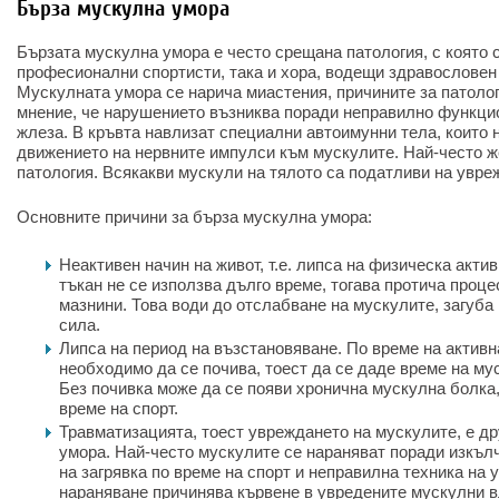
Бърза мускулна умора
Бързата мускулна умора е често срещана патология, с която 
професионални спортисти, така и хора, водещи здравословен 
Мускулната умора се нарича миастения, причините за патолог
мнение, че нарушението възниква поради неправилно функци
жлеза. В кръвта навлизат специални автоимунни тела, които
движението на нервните импулси към мускулите. Най-често ж
патология. Всякакви мускули на тялото са податливи на увре
Основните причини за бърза мускулна умора:
Неактивен начин на живот, т.е. липса на физическа акти
тъкан не се използва дълго време, тогава протича проце
мазнини. Това води до отслабване на мускулите, загуба 
сила.
Липса на период на възстановяване. По време на активн
необходимо да се почива, тоест да се даде време на му
Без почивка може да се появи хронична мускулна болка,
време на спорт.
Травматизацията, тоест увреждането на мускулите, е др
умора. Най-често мускулите се нараняват поради изкъл
на загрявка по време на спорт и неправилна техника на 
нараняване причинява кървене в увредените мускулни в