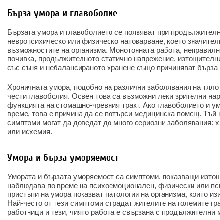
Бърза умора и главоболие
Бързата умора и главоболието се появяват при продължителн
невропсихическо или физическо натоварване, което значите
възможностите на организма. Монотонната работа, неправилн
почивка, продължителното статично напрежение, изтощителн
със съня и небалансираното хранене също причиняват бърза 
Хроничната умора, подобно на различни заболявания на тялот
чести главоболия. Освен това са възможни леки зрителни на
функцията на стомашно-чревния тракт. Ако главоболието и у
време, това е причина да се потърси медицинска помощ. Тъй 
симптоми могат да доведат до много сериозни заболявания: х
или исхемия.
Умора и бърза уморяемост
Умората и бързата уморяемост са симптоми, показващи изтощ
наблюдава по време на психоемоционален, физически или пси
пристъпи на умора показват патологии на организма, които и
Най-често от тези симптоми страдат жителите на големите гр
работници и тези, чиято работа е свързана с продължителни 