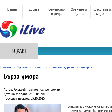
Новини
Здраве
Семейство
Хранене и
Красотата и
и деца
диета
модата
ЗДРАВЕ
Главная
»
Здраве
»
Болест
»
Психично здраве (психиатрия)
Бърза умора
Автор: Алексей Портнов, семеен лекар
Дата на създаване: 01.05.2015
Последен преглед: 27.10.2025
Бързата умора е симптом,
даден момент. Какви са п