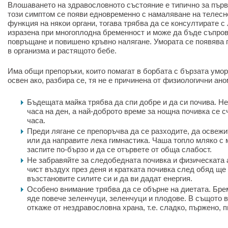
Влошаването на здравословното състояние е типично за първ
този симптом се появи едновременно с намаляване на телесн
функция на някои органи, тогава трябва да се консултирате с
изразена при многоплодна бременност и може да бъде съпров
повръщане и повишено кръвно налягане. Умората се появява
в организма и растящото бебе.
Има общи препоръки, които помагат в борбата с бързата умор
освен ако, разбира се, тя не е причинена от физиологични ан
Бъдещата майка трябва да спи добре и да си почива. Не
часа на ден, а най-доброто време за нощна почивка се сч
часа.
Преди лягане се препоръчва да се разходите, да освежи
или да направите лека гимнастика. Чаша топло мляко с 
заспите по-бързо и да се отървете от обща слабост.
Не забравяйте за следобедната почивка и физическата 
чист въздух през деня и кратката почивка след обяд ще
възстановите силите си и да ви дадат енергия.
Особено внимание трябва да се обърне на диетата. Бре
яде повече зеленчуци, зеленчуци и плодове. В същото в
откаже от нездравословна храна, т.е. сладко, пържено, п