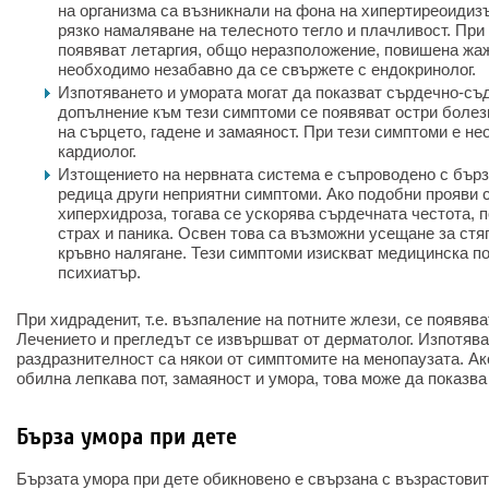
на организма са възникнали на фона на хипертиреоидиз
рязко намаляване на телесното тегло и плачливост. Пр
появяват летаргия, общо неразположение, повишена жаж
необходимо незабавно да се свържете с ендокринолог.
Изпотяването и умората могат да показват сърдечно-съ
допълнение към тези симптоми се появяват остри болез
на сърцето, гадене и замаяност. При тези симптоми е н
кардиолог.
Изтощението на нервната система е съпроводено с бърз
редица други неприятни симптоми. Ако подобни прояви с
хиперхидроза, тогава се ускорява сърдечната честота, 
страх и паника. Освен това са възможни усещане за стя
кръвно налягане. Тези симптоми изискват медицинска п
психиатър.
При хидраденит, т.е. възпаление на потните жлези, се появяв
Лечението и прегледът се извършват от дерматолог. Изпотява
раздразнителност са някои от симптомите на менопаузата. Ак
обилна лепкава пот, замаяност и умора, това може да показв
Бърза умора при дете
Бързата умора при дете обикновено е свързана с възрастовит