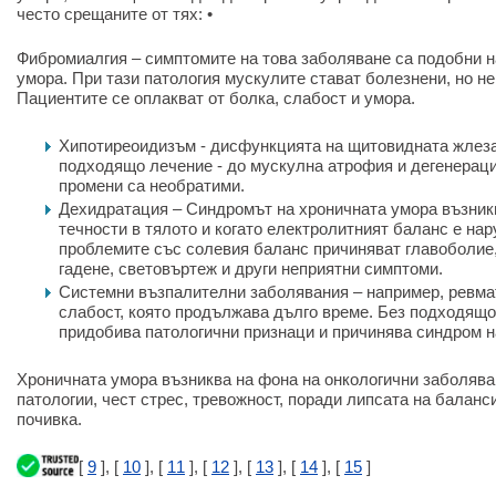
често срещаните от тях: •
Фибромиалгия – симптомите на това заболяване са подобни н
умора. При тази патология мускулите стават болезнени, но не
Пациентите се оплакват от болка, слабост и умора.
Хипотиреоидизъм - дисфункцията на щитовидната жлеза 
подходящо лечение - до мускулна атрофия и дегенераци
промени са необратими.
Дехидратация – Синдромът на хроничната умора възникв
течности в тялото и когато електролитният баланс е на
проблемите със солевия баланс причиняват главоболие,
гадене, световъртеж и други неприятни симптоми.
Системни възпалителни заболявания – например, ревма
слабост, която продължава дълго време. Без подходящо
придобива патологични признаци и причинява синдром н
Хроничната умора възниква на фона на онкологични заболява
патологии, чест стрес, тревожност, поради липсата на баланс
почивка.
[
9
], [
10
], [
11
], [
12
], [
13
], [
14
], [
15
]