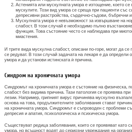
Астенията или мускулната умора е изтощение, което се 
мускулите. Този вид умора се среща при пациенти със с
депресивни разстройства, сърдечно-съдови, бъбречни и
Мускулната умора е невъзможност за извършване на но
слабост. В този случай е необходимо пълно възстановя
функция. Това състояние често се наблюдава при миот
миастения.
И трите вида мускулна слабост, описани по-горе, могат да се
се редуват. В този случай задачата на лекаря е да определи
умора и да установи истинската ѝ причина.
Синдром на хроничната умора
Синдромът на хроничната умора е състояние на физическа, п
слабост без видима причина. Тази патология се проявява при
лезии. Например, грипният вирус причинява мускулно възпале
основа на това, продължителните заболявания стават причин
на хроничната умора. Синдромът е съпроводен с проблеми съ
депресия и апатия, психологическа и психическа умора.
Съществуват редица заболявания, които се проявяват като с
умора, но всъщност водят до сериозни увреждания на организ