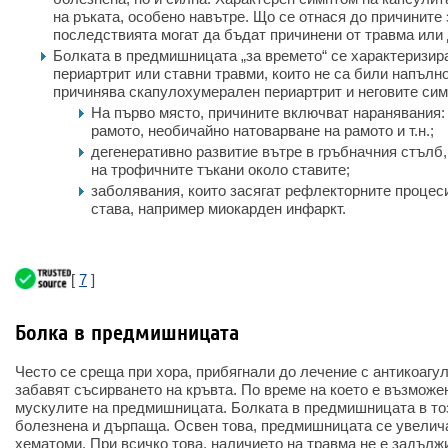
на ръката, особено навътре. Що се отнася до причините 
последствията могат да бъдат причинени от травма или 
Болката в предмишницата „за времето“ се характеризи
периартрит или ставни травми, които не са били напълн
причинява скапулохумерален периартрит и неговите си
На първо място, причините включват наранявания:
рамото, необичайно натоварване на рамото и т.н.;
дегенеративно развитие вътре в гръбначния стълб
на трофичните тъкани около ставите;
заболявания, които засягат рефлекторните процес
става, например миокарден инфаркт.
[
7
]
Болка в предмишницата
Често се среща при хора, прибягнали до лечение с антикоагу
забавят съсирването на кръвта. По време на което е възможе
мускулите на предмишницата. Болката в предмишницата в то
болезнена и дърпаща. Освен това, предмишницата се увелича
хематоми. При всичко това, наличието на травма не е задълж