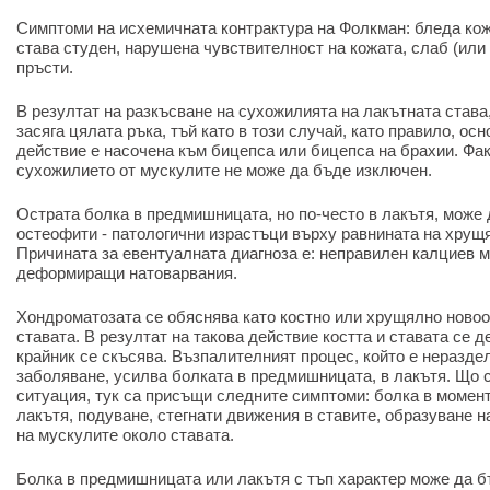
Симптоми на исхемичната контрактура на Фолкман: бледа кож
става студен, нарушена чувствителност на кожата, слаб (или
пръсти.
В резултат на разкъсване на сухожилията на лакътната став
засяга цялата ръка, тъй като в този случай, като правило, ос
действие е насочена към бицепса или бицепса на брахии. Фак
сухожилието от мускулите не може да бъде изключен.
Острата болка в предмишницата, но по-често в лакътя, може 
остеофити - патологични израстъци върху равнината на хрущя
Причината за евентуалната диагноза е: неправилен калциев 
деформиращи натоварвания.
Хондроматозата се обяснява като костно или хрущялно новоо
ставата. В резултат на такова действие костта и ставата се 
крайник се скъсява. Възпалителният процес, който е неразде
заболяване, усилва болката в предмишницата, в лакътя. Що 
ситуация, тук са присъщи следните симптоми: болка в момент
лакътя, подуване, стегнати движения в ставите, образуване 
на мускулите около ставата.
Болка в предмишницата или лакътя с тъп характер може да б