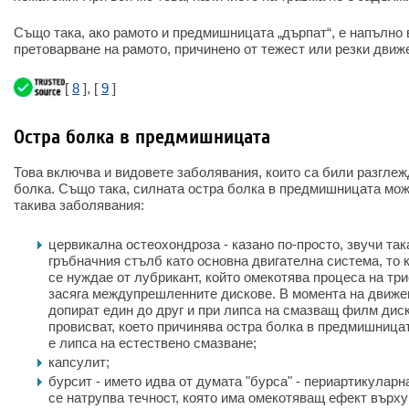
Също така, ако рамото и предмишницата „дърпат“, е напълно
претоварване на рамото, причинено от тежест или резки движ
[
8
], [
9
]
Остра болка в предмишницата
Това включва и видовете заболявания, които са били разглеж
болка. Също така, силната остра болка в предмишницата мож
такива заболявания:
цервикална остеохондроза - казано по-просто, звучи так
гръбначния стълб като основна двигателна система, то 
се нуждае от лубрикант, който омекотява процеса на три
засяга междупрешленните дискове. В момента на движен
допират един до друг и при липса на смазващ филм диск
провисват, което причинява остра болка в предмишница
е липса на естествено смазване;
капсулит;
бурсит - името идва от думата "бурса" - периартикуларн
се натрупва течност, която има омекотяващ ефект върху