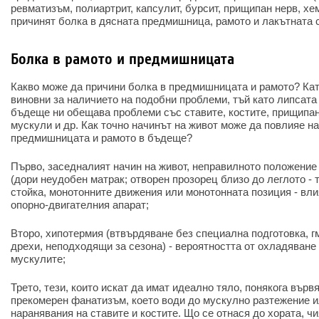
ревматизъм, полиартрит, капсулит, бурсит, прищипан нерв, хе
причинят болка в дясната предмишница, рамото и лакътната с
Болка в рамото и предмишницата
Какво може да причини болка в предмишницата и рамото? Кат
виновни за наличието на подобни проблеми, тъй като липсата 
бъдеще ни обещава проблеми със ставите, костите, прищипан
мускули и др. Как точно начинът на живот може да повлияе н
предмишницата и рамото в бъдеще?
Първо, заседналият начин на живот, неправилното положение 
(дори неудобен матрак; отворен прозорец близо до леглото - 
стойка, монотонните движения или монотонната позиция - вли
опорно-двигателния апарат;
Второ, хипотермия (втвърдяване без специална подготовка, г
дрехи, неподходящи за сезона) - вероятността от охладяване
мускулите;
Трето, тези, които искат да имат идеално тяло, понякога върв
прекомерен фанатизъм, което води до мускулно разтежение ил
наранявания на ставите и костите. Що се отнася до хората, ч