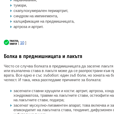
тумори,
скапулохумерален периартрит,
синдром на импингмента,
калцификация на предмишницата,
артроза и артрит.
[
10
]
Болка в предмишницата и лакътя
Често се случва болката в предмишницата да засегне лакътя 
или възпалена става в лакътя може да се разпространи към 
врата. Все едно е със зъбобол: един зъб боли, но зоната на б
челюст. И така, нека разгледаме причините за болката:
засегнати ставни хрущяли и кости: артрит, артроза, хон
хондроматоза, травми на лакътните стави, остеофити на
на лакътните стави, подагра;
засегнат мускулно-лигаментен апарат, това включва и з
епикондилит на лакътната става, тендинит, дифузионен 