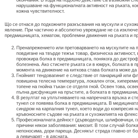
нарушаване на функционалната активност на ръката, кое
кожна чувствителност.
Що се отнася до подкожните разкъсвания на мускули и сухож
явление. При частично и абсолютно увреждане не са изключе
предмишницата, хематом, проблемни движения на ръката и пр
Пренапрежението или претоварването на мускулите на 
повдигане на твърде тежък товар, физическа активност,
провокира болка в предмишницата, понякога до дистроф
болезнена. Ако стиснете ръката си в юмрук, болката в 
момента на движение на киткова става болката може да
Гнойният тендовагинит е следствие от панариций или ф
повишена телесна температура, локален оток, хиперемия
топене на гнойна тъкан се отделя гной. Освен това, осве
пълна дисфункция на пръстите, а болката в предмишниц
В резултат на уплътняването на напречната връзка и ст
тунел се появява болка в предмишницата. В медицината
синдром на карпалния тунел, което води до компресия н
кръвоносните съдове на ръката и сухожилията на флекс
Професионалната дейност (дърводелци, шлифовчици, гл
причини някои заболявания: миозит. В този случай болк
непоносима, дори пареща. Деснякът страда главно от б
а левичарят - в дясната.