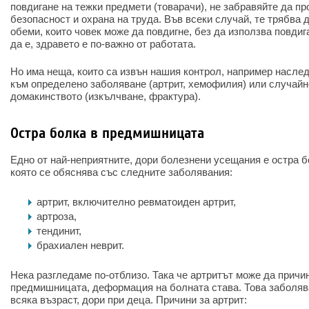
повдигане на тежки предмети (товарачи), не забравяйте да пр
безопасност и охрана на труда. Във всеки случай, те трябва
обеми, които човек може да повдигне, без да използва повдиг
да е, здравето е по-важно от работата.
Но има неща, които са извън нашия контрол, например насл
към определено заболяване (артрит, хемофилия) или случайн
домакинството (изкълчване, фрактура).
Остра болка в предмишницата
Едно от най-неприятните, дори болезнени усещания е остра 
която се обяснява със следните заболявания:
артрит, включително ревматоиден артрит,
артроза,
тендинит,
брахиален неврит.
Нека разгледаме по-отблизо. Така че артритът може да причи
предмишницата, деформация на болната става. Това заболяв
всяка възраст, дори при деца. Причини за артрит: