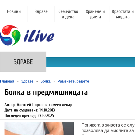
Новини
Здраве
Семейство
Хранене и
Красотата и
и деца
диета
модата
ЗДРАВЕ
Главная
»
Здраве
»
Болка
»
Раменете, ръцете
Болка в предмишницата
Автор: Алексей Портнов, семеен лекар
Дата на създаване: 14.10.2013
Последен преглед: 27.10.2025
Понякога в живота се слу
позволява да мислите за 