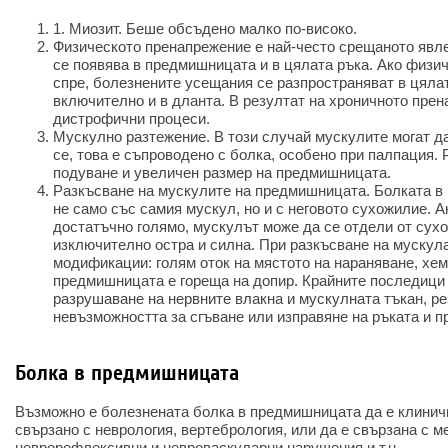
1. Миозит. Беше обсъдено малко по-високо.
Физическото пренапрежение е най-често срещаното явле
се появява в предмишницата и в цялата ръка. Ако физич
спре, болезнените усещания се разпространяват в цялат
включително и в дланта. В резултат на хроничното пре
дистрофични процеси.
Мускулно разтежение. В този случай мускулите могат да
се, това е съпроводено с болка, особено при палпация. Р
подуване и увеличен размер на предмишницата.
Разкъсване на мускулите на предмишницата. Болката в
не само със самия мускул, но и с неговото сухожилие. А
достатъчно голямо, мускулът може да се отдели от сух
изключително остра и силна. При разкъсване на мускул
модификации: голям оток на мястото на нараняване, хем
предмишницата е гореща на допир. Крайните последици
разрушаване на нервните влакна и мускулната тъкан, ре
невъзможността за сгъване или изправяне на ръката и п
Болка в предмишницата
Възможно е болезнената болка в предмишницата да е клинич
свързано с неврология, вертебрология, или да е свързана с м
неврорефлексивни и невроваскуларни нарушения и т.н.