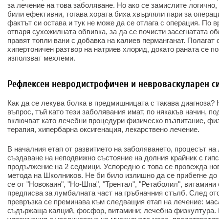
за лечение на това заболяване. Но ако се замислите логично,
били ефективни, тогава хората биха хвърляли пари за операци
фактът си остава и тук не може да се отлага с операция. По 
отваря сухожилната обвивка, за да се почисти засегнатата обл
правят топли вани с добавка на калиев перманганат. Полагат 
хипертоничен разтвор на натриев хлорид, докато раната се по
използват мехлеми.
Рефлексен невродистрофичен и невроваскуларен 
Как да се лекува болка в предмишницата с такава диагноза? 
въпрос, тъй като тези заболявания имат, по някакъв начин, по
включват като лечебни процедури физическо възпитание, фи
терапия, хипербарна оксигенация, лекарствено лечение.
В началния етап от развитието на заболяването, процесът на 
създаване на неподвижно състояние на долния крайник с гипс
продължение на 2 седмици. Успоредно с това се провежда но
метода на Школников. Не би било излишно да се прибегне до
се от "Новокаин", "Но-Шпа", "Трентал", "Ретаболил", витамини 
предписва за лумбалната част на гръбначния стълб. След от
превръзка се преминава към следващия етап на лечение: мас
съдържаща калций, фосфор, витамини; лечебна физкултура. 