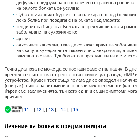
дифузна, придружена от ограничена странична равнина 
на рамото болката се усилва;
Субакромиалният бурсит се анализира според болковите
лека болка при повдигане на ръката над главата;
тендинит на бицепса. Болката в предмишницата и рамот
заболяване на сухожилието;
артрит;
адхезивен капсулит, така да се каже, краят на заболява
на скапулохумералните тъкани или с неврология, а имен
раменната става. Тук болката в предмишницата е много с
Точна диагноза не може да се постави само с палпация. В д
преглед се съпътства от рентгенови снимки, ултразвук, ЯМР 
устройства. Кръвен тест също помага да се определи наличи
(при рак), липса на витамини и полезни микроелементи (калци
бърза със заключенията, тъй като едни и същи симптоми мог
причини.
[
11
], [
12
], [
13
], [
14
], [
15
]
Лечение на болка в предмишницата