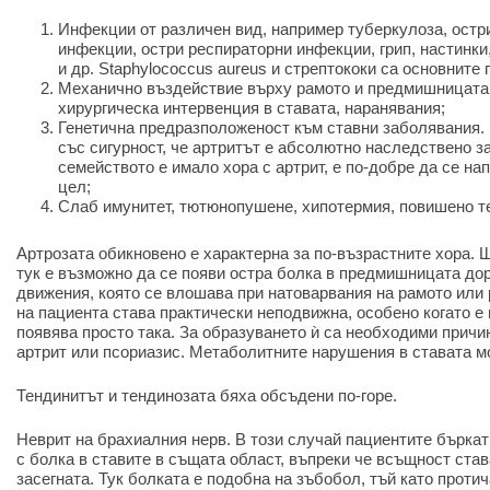
Инфекции от различен вид, например туберкулоза, остр
инфекции, остри респираторни инфекции, грип, настинки
и др. Staphylococcus aureus и стрептококи са основните 
Механично въздействие върху рамото и предмишницата,
хирургическа интервенция в ставата, наранявания;
Генетична предразположеност към ставни заболявания. 
със сигурност, че артритът е абсолютно наследствено з
семейството е имало хора с артрит, е по-добре да се на
цел;
Слаб имунитет, тютюнопушене, хипотермия, повишено те
Артрозата обикновено е характерна за по-възрастните хора. 
тук е възможно да се появи остра болка в предмишницата до
движения, която се влошава при натоварвания на рамото или 
на пациента става практически неподвижна, особено когато е 
появява просто така. За образуването ѝ са необходими прич
артрит или псориазис. Метаболитните нарушения в ставата мо
Тендинитът и тендинозата бяха обсъдени по-горе.
Неврит на брахиалния нерв. В този случай пациентите бърка
с болка в ставите в същата област, въпреки че всъщност ста
засегната. Тук болката е подобна на зъбобол, тъй като проти