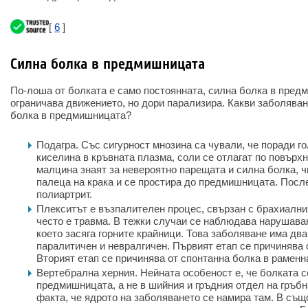
[
6
]
Силна болка в предмишницата
По-лоша от болката е само постоянната, силна болка в пред
ограничава движението, но дори парализира. Какви заболяван
болка в предмишницата?
Подагра. Със сигурност мнозина са чували, че поради г
киселина в кръвната плазма, соли се отлагат по повърхн
малцина знаят за невероятно парещата и силна болка, чи
палеца на крака и се простира до предмишницата. Пос
полиартрит.
Плекситът е възпалителен процес, свързан с брахиални
често е травма. В тежки случаи се наблюдава нарушаван
което засяга горните крайници. Това заболяване има два
паралитичен и невралгичен. Първият етап се причинява 
Вторият етап се причинява от спонтанна болка в раменн
Вертебрална херния. Нейната особеност е, че болката с
предмишницата, а не в шийния и гръдния отдел на гръбн
факта, че ядрото на заболяването се намира там. В съ