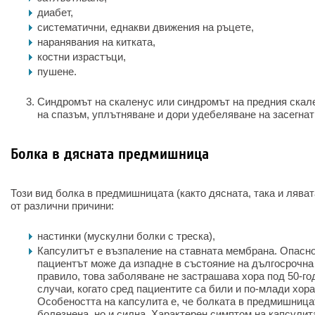
диабет,
систематични, еднакви движения на ръцете,
наранявания на китката,
костни израстъци,
пушене.
Синдромът на скаленус или синдромът на предния скале
на спазъм, уплътняване и дори удебеляване на засегнат
Болка в дясната предмишница
Този вид болка в предмишницата (както дясната, така и лява
от различни причини:
настинки (мускулни болки с треска),
Капсулитът е възпаление на ставната мембрана. Опаснос
пациентът може да изпадне в състояние на дългосрочна
правило, това заболяване не застрашава хора под 50-г
случаи, когато сред пациентите са били и по-млади хора
Особеността на капсулита е, че болката в предмишница
болезнена, но и силна. Характерен симптом на капсулит