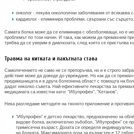
онколог - лекува онкологични заболявания от всякаква с
кардиолог - елиминира проблеми, свързани със сърцето.
Самата болка може да се елиминира с обезболяващи, но е н
проблемът по този начин. И така, как можем да премахнем пр
трябва да се уверим в диагнозата, след което се пристъпва к
Травма на китката и лакътната става
Самолечението не само не се препоръчва, но и е строго забра
действие може да доведе до увреждане. Но как да се премахн
предмишницата и в друга болезнена област с помощта на бол
дадат няколко съвета. Най-ефективните лекарства за премах
медицината са известни като: "Ибупрофен", "Кетанов".
Нека разгледаме методите на тяхното приложение и противоп
"Ибупрофен" е детско лекарство, предназначено за обл
видове болка, включително зъбобол. "Ибупрофен" се пр
тримесечна възраст. Дозата се определя индивидуално, 
на болката. Максималната доза за възрастен е 12 таблет