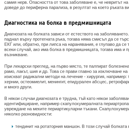
самия нерв. Опасността от това заболяване е, че невритът н
доведе до периферна парализа, в резултат на което ръката в
Диагностика на болка в предмишницата
Диагнозата на болката зависи от естеството на заболяването.
паднал върху протегната ръка, тогава няма смисъл да се търс
ЕКГ или, обратно, при липса на наранявания, е глупаво да се
всеки случай, ако има болка в предмишницата, тогава има и п
възникване.
При лекарски преглед, на първо място, те палпират болезнен
рамо, лакът, шия и др. Това се прави главно за изключване на
изискват радикални методи на лечение - хирургия, например
хернии, остеомиелит, менингит, епидурален абсцес, ретрофар
и много други.
В някои случаи диагнозата е трудна, тъй като някои заболява
идентифициране, например скапулохумералната периартропат
увреждане на меките периартикуларни тъкани. Скапулохумер
няколко разновидности:
тендинит на ротаторния маншон. В този случай болката