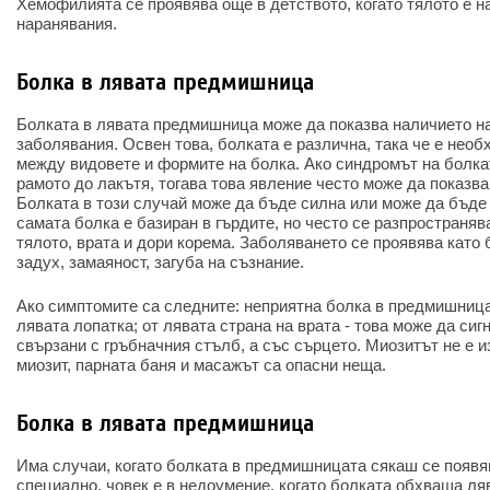
Хемофилията се проявява още в детството, когато тялото е н
наранявания.
Болка в лявата предмишница
Болката в лявата предмишница може да показва наличието на
заболявания. Освен това, болката е различна, така че е необ
между видовете и формите на болка. Ако синдромът на болка
рамото до лакътя, тогава това явление често може да показв
Болката в този случай може да бъде силна или може да бъде
самата болка е базиран в гърдите, но често се разпространяв
тялото, врата и дори корема. Заболяването се проявява като 
задух, замаяност, загуба на съзнание.
Ако симптомите са следните: неприятна болка в предмишница
лявата лопатка; от лявата страна на врата - това може да сиг
свързани с гръбначния стълб, а със сърцето. Миозитът не е и
миозит, парната баня и масажът са опасни неща.
Болка в лявата предмишница
Има случаи, когато болката в предмишницата сякаш се появя
специално, човек е в недоумение, когато болката обхваща ля