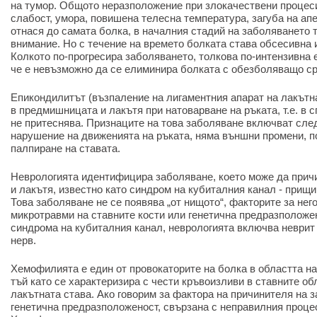
на тумор. Общото неразположение при злокачествени процеси
слабост, умора, повишена телесна температура, загуба на апет
отнася до самата болка, в началния стадий на заболяването 
внимание. Но с течение на времето болката става обсесивна 
Колкото по-прогресира заболяването, толкова по-интензивна е
че е невъзможно да се елиминира болката с обезболяващо ср
Епикондилитът (възпаление на лигаментния апарат на лакътн
в предмишницата и лакътя при натоварване на ръката, т.е. в 
не притеснява. Признаците на това заболяване включват сле
нарушение на движенията на ръката, няма външни промени, п
палпиране на ставата.
Неврологията идентифицира заболяване, което може да прич
и лакътя, известно като синдром на кубиталния канал - прищи
Това заболяване не се появява „от нищото“, факторите за нег
микротравми на ставните кости или генетична предразположе
синдрома на кубиталния канал, неврологията включва неврит
нерв.
Хемофилията е един от провокаторите на болка в областта н
тъй като се характеризира с чести кръвоизливи в ставните о
лакътната става. Ако говорим за фактора на причинителя на з
генетична предразположеност, свързана с неправилния процес