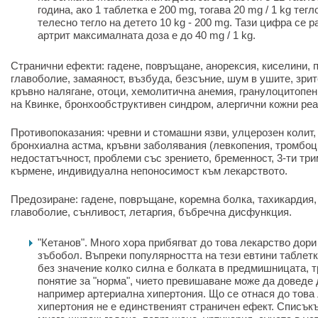
година, ако 1 таблетка е 200 mg, тогава 20 mg / 1 kg тегло
телесно тегло на детето 10 kg - 200 mg. Тази цифра се р
артрит максималната доза е до 40 mg / 1 kg.
Странични ефекти: гадене, повръщане, анорексия, киселини, 
главоболие, замаяност, възбуда, безсъние, шум в ушите, зри
кръвно налягане, отоци, хемолитична анемия, гранулоцитопен
на Квинке, бронхообструктивен синдром, алергични кожни реа
Противопоказания: чревни и стомашни язви, улцерозен колит,
бронхиална астма, кръвни заболявания (левкопения, тромбоц
недостатъчност, проблеми със зрението, бременност, 3-ти три
кърмене, индивидуална непоносимост към лекарството.
Предозиране: гадене, повръщане, коремна болка, тахикардия,
главоболие, сънливост, летаргия, бъбречна дисфункция.
"Кетанов". Много хора прибягват до това лекарство дори
зъбобол. Въпреки популярността на тези евтини таблетки
без значение колко силна е болката в предмишницата, т
понятие за "норма", чието превишаване може да доведе
например артериална хипертония. Що се отнася до това
хипертония не е единственият страничен ефект. Списък