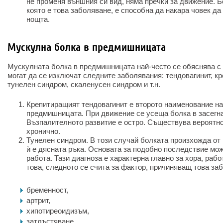
не променя външния си вид, няма пречки за движение. Б
която е това заболяване, е способна да накара човек да
нощта.
Мускулна болка в предмишницата
Мускулната болка в предмишницата най-често се обяснява с 
могат да се изключат следните заболявания: тендовагинит, к
тунелен синдром, скаленусен синдром и т.н.
Крепитиращият тендовагинит е второто наименование на
предмишницата. При движение се усеща болка в засегна
Възпалителното развитие е остро. Съществува вероятно
хронично.
Тунелен синдром. В този случай болката произхожда от 
ѝ е дясната ръка. Основата за подобно последствие мо
работа. Тази диагноза е характерна главно за хора, ра
това, следното се счита за фактор, причиняващ това за
бременност,
артрит,
хипотиреоидизъм,
затлъстяване,