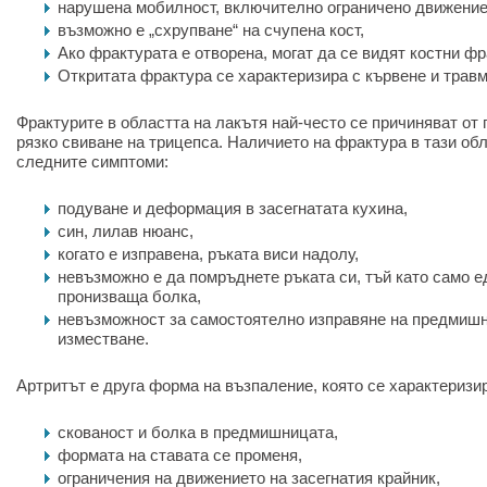
нарушена мобилност, включително ограничено движение
възможно е „схрупване“ на счупена кост,
Ако фрактурата е отворена, могат да се видят костни фр
Откритата фрактура се характеризира с кървене и трав
Фрактурите в областта на лакътя най-често се причиняват от
рязко свиване на трицепса. Наличието на фрактура в тази об
следните симптоми:
подуване и деформация в засегнатата кухина,
син, лилав нюанс,
когато е изправена, ръката виси надолу,
невъзможно е да помръднете ръката си, тъй като само е
пронизваща болка,
невъзможност за самостоятелно изправяне на предмишн
изместване.
Артритът е друга форма на възпаление, която се характеризи
скованост и болка в предмишницата,
формата на ставата се променя,
ограничения на движението на засегнатия крайник,