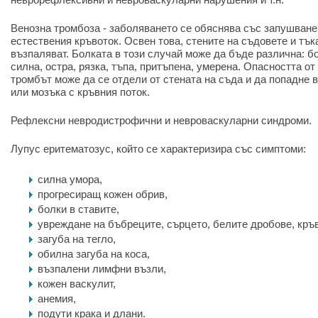
Венозна тромбоза - заболяването се обяснява със запушване 
естествения кръвоток. Освен това, стените на съдовете и тък
възпаляват. Болката в този случай може да бъде различна: б
силна, остра, рязка, тъпа, притъпена, умерена. Опасността от 
тромбът може да се отдели от стената на съда и да попадне 
или мозъка с кръвния поток.
Рефлексни невродистрофични и невроваскуларни синдроми.
Лупус еритематозус, който се характеризира със симптоми:
силна умора,
прогресиращ кожен обрив,
болки в ставите,
увреждане на бъбреците, сърцето, белите дробове, кръв
загуба на тегло,
обилна загуба на коса,
възпалени лимфни възли,
кожен васкулит,
анемия,
подути крака и длани.