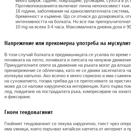
много широк: гадене, повръщане, уртикария, сухота в уст
Противопоказанията включват лична непоносимост към 
16 години, заболявания на храносмилателната система,
бременност и кърмене. Що се отнася до дозировката, от
интензивността на болката. Но все пак препоръчителнат
10 mg на всеки 3-4 часа. Максималната дневна доза е 9
Напрежение или прекомерна употреба на мускули
В този случай болката в предмишницата се усилва по време 
почивката на легло, почивката и липсата на ненужни движени
Принудителните опити за движение на ръката могат да влоша
пренапрежение се облекчава, като не се движи засегнатата ча
излекува напълно. Ако всичко е много сериозно и има съмнен
на сухожилието, тогава трябва да се притеснявате за пристига
може да се наложи хирургическа интервенция. Като първа по
лед, повдигане на пострадалата ръка, компресиране на зонат
и фиксиране.
Гноен тендовагинит
Гнойният тендовагинит се лекува хирургично, тоест чрез опер
има умници, които поръчват китайски хапчета от интернет и п