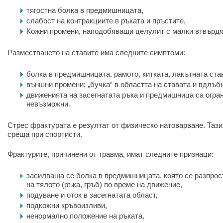
тягостна болка в предмишницата,
слабост на контракциите в ръката и пръстите,
Кожни промени, наподобяващи целулит с малки втвърдя
Разместването на ставите има следните симптоми:
болка в предмишницата, рамото, китката, лакътната став
външни промени: „бучка“ в областта на ставата и вдлъб
движенията на засегнатата ръка и предмишница са огран
невъзможни.
Стрес фрактурата е резултат от физическо натоварване. Тази
среща при спортисти.
Фрактурите, причинени от травма, имат следните признаци:
засилваща се болка в предмишницата, която се разпрос
на тялото (ръка, гръб) по време на движение,
подуване и оток в засегнатата област,
подкожни кръвоизливи,
ненормално положение на ръката,