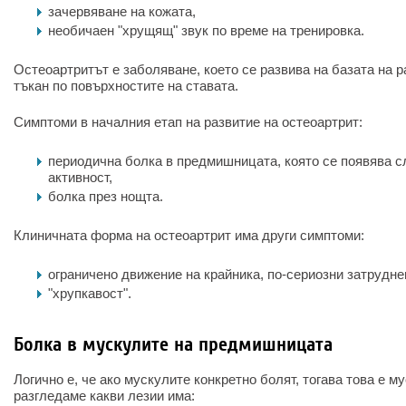
зачервяване на кожата,
необичаен "хрущящ" звук по време на тренировка.
Остеоартритът е заболяване, което се развива на базата на
тъкан по повърхностите на ставата.
Симптоми в началния етап на развитие на остеоартрит:
периодична болка в предмишницата, която се появява с
активност,
болка през нощта.
Клиничната форма на остеоартрит има други симптоми:
ограничено движение на крайника, по-сериозни затрудне
"хрупкавост".
Болка в мускулите на предмишницата
Логично е, че ако мускулите конкретно болят, тогава това е м
разгледаме какви лезии има: