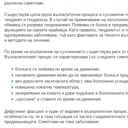
различни симптоми.
Съществува цяла група възпалителни процеси и сухожилни ле
тендинит и тендиноза. В случай на преминаване на патология
обвивка се развива тендовагинит. Появява се болка в предм
функциите на горните крайници. Като правило, тендинитът и 
едновременно заболяване, тъй като факторите за тяхното въз
и методите на лечение.
По време на възпаление на сухожилието съществува риск от 
Възпалителният процес се характеризира със следните симп
болката се появява по време на движение,
пасивните движения може да не причиняват болка в пр
ако докоснете засегнатата област, има болезнено усеща
повишена локална температура,
зачервяване на кожата и дори подуване в болезнената о
„хрускане“ в ставите по време на движение.
Дифузният фасциит е един от видовете възпалителен процес
особености са, че в тази ситуация се засяга съединителната 
предмишницата. Симптоми на това заболяване: