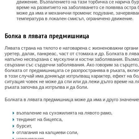
движение. Възпалението на тази торбичка се нарича бур
време на развитието на заболяването се появява остра
може да има и механични промени: подуване, зачервява
температура в локален смисъл, ограничено движение.
Болка в лявата предмишница
Лявата страна на тялото е натоварена с жизненоважни органи 
уретер, далак, панкреас, част от стомаха и др. Болката в ля
напълно несвързана с мускулни и костни заболявания. Възмо
свързани със сърдечни заболявания. Ако говорим за сърцето, 
болката от предмишницата се разпространява в ръката, включ
в този случай има донякъде изтръпващ характер, ефект на бол
ситуация човек не може да спи или да лежи дълго време на ля
ръката започва да изтръпва и да боли.
Болката в лявата предмишница може да има и друго значение
възпаление на сухожилията на лявото рамо,
тендинит на бицепса,
бурсит,
отлагания на калциеви соли,
наранявания,