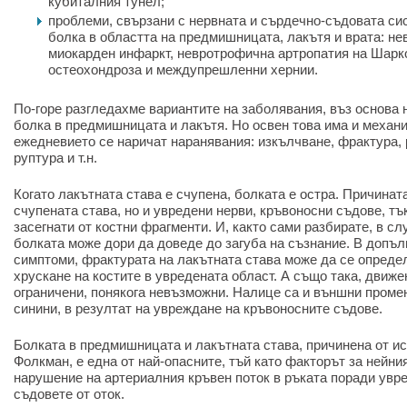
кубиталния тунел;
проблеми, свързани с нервната и сърдечно-съдовата си
болка в областта на предмишницата, лакътя и врата: не
миокарден инфаркт, невротрофична артропатия на Шарк
остеохондроза и междупрешленни хернии.
По-горе разгледахме вариантите на заболявания, въз основа 
болка в предмишницата и лакътя. Но освен това има и механи
ежедневието се наричат наранявания: изкълчване, фрактура, 
руптура и т.н.
Когато лакътната става е счупена, болката е остра. Причината
счупената става, но и увредени нерви, кръвоносни съдове, тъ
засегнати от костни фрагменти. И, както сами разбирате, в сл
болката може дори да доведе до загуба на съзнание. В допъ
симптоми, фрактурата на лакътната става може да се опреде
хрускане на костите в увредената област. А също така, движе
ограничени, понякога невъзможни. Налице са и външни проме
синини, в резултат на увреждане на кръвоносните съдове.
Болката в предмишницата и лакътната става, причинена от и
Фолкман, е една от най-опасните, тъй като факторът за нейни
нарушение на артериалния кръвен поток в ръката поради увр
съдовете от оток.