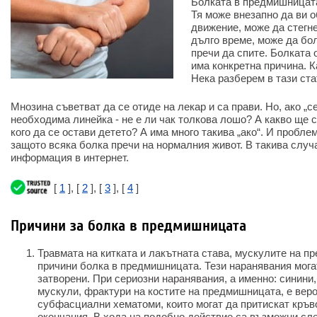
Болката в предмишницата
Тя може внезапно да ви о
движение, може да стегне
дълго време, може да бо
пречи да спите. Болката 
има конкретна причина. К
Нека разберем в тази ста
Мнозина съветват да се отиде на лекар и са прави. Но, ако „с
необходима линейка - не е ли чак толкова лошо? А какво ще с
кого да се остави детето? А има много такива „ако“. И пробле
защото всяка болка пречи на нормалния живот. В такива случ
информация в интернет.
[
1
], [
2
], [
3
], [
4
]
Причини за болка в предмишницата
Травмата на китката и лакътната става, мускулите на 
причини болка в предмишницата. Тези наранявания мога
затворени. При сериозни наранявания, а именно: синини
мускули, фрактури на костите на предмишницата, е вер
субфасциални хематоми, които могат да притискат кръв
окончания. В хода на подобно действие са възможни сл