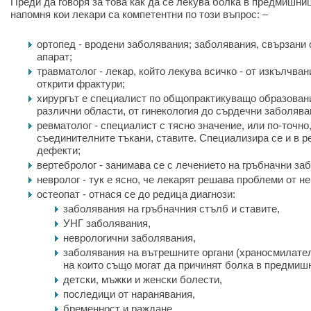
Преди да говоря за това как да се лекува болка в предмишниц
напомня кои лекари са компетентни по този въпрос: –
ортопед - вродени заболявания; заболявания, свързани 
апарат;
травматолог - лекар, който лекува всичко - от изкълчва
открити фрактури;
хирургът е специалист по общопрактикуващо образован
различни области, от гинекология до сърдечни заболява
ревматолог - специалист с тясно значение, или по-точно,
съединителните тъкани, ставите. Специализира се и в 
дефекти;
вертебролог - занимава се с лечението на гръбначни за
невролог - тук е ясно, че лекарят решава проблеми от н
остеопат - отнася се до редица диагнози:
заболявания на гръбначния стълб и ставите,
УНГ заболявания,
неврологични заболявания,
заболявания на вътрешните органи (храносмилате
на които също могат да причинят болка в предмиш
детски, мъжки и женски болести,
последици от наранявания,
бременност и раждане.