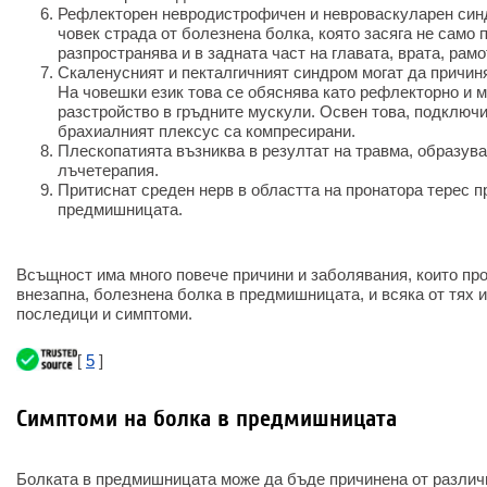
Рефлекторен невродистрофичен и невроваскуларен синд
човек страда от болезнена болка, която засяга не само
разпространява и в задната част на главата, врата, рамо
Скаленусният и пекталгичният синдром могат да причин
На човешки език това се обяснява като рефлекторно и 
разстройство в гръдните мускули. Освен това, подключи
брахиалният плексус са компресирани.
Плескопатията възниква в резултат на травма, образува
лъчетерапия.
Притиснат среден нерв в областта на пронатора терес п
предмишницата.
Всъщност има много повече причини и заболявания, които про
внезапна, болезнена болка в предмишницата, и всяка от тях 
последици и симптоми.
[
5
]
Симптоми на болка в предмишницата
Болката в предмишницата може да бъде причинена от различн