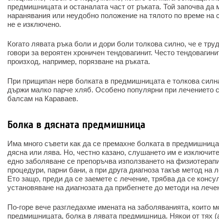
предмишницата и останалата част от ръката. Той започва да 
наранявания или неудобно положение на тялото по време на с
не е изключено.
Когато лявата ръка боли и дори боли толкова силно, че е труд
говори за вероятен хроничен тендовагинит. Често тендовагин
произход, например, порязване на ръката.
При прищипан нерв болката в предмишницата е толкова силна
държи малко парче хляб. Особено популярни при лечението с
балсам на Караваев.
Болка в дясната предмишница
Има много съвети как да се премахне болката в предмишница
дясна или лява. Но, честно казано, слушането им е изключите
едно заболяване се препоръчва използването на физиотерапи
процедури, парни бани, а при друга диагноза такъв метод на 
Ето защо, преди да се заемете с лечение, трябва да се консу
установяване на диагнозата да прибегнете до методи на лече
По-горе вече разгледахме имената на заболяванията, които м
предмишницата, болка в лявата предмишница. Някои от тях (ар