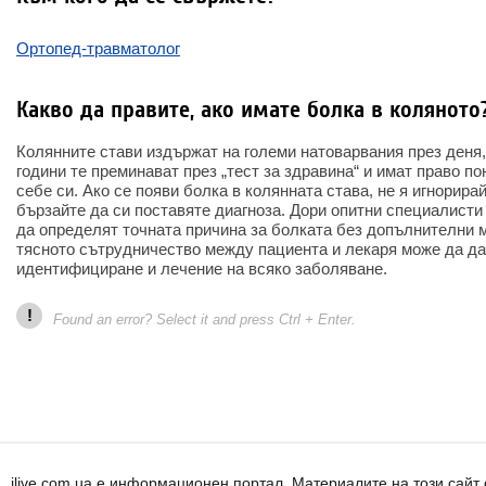
Ортопед-травматолог
Какво да правите, ако имате болка в коляното
Колянните стави издържат на големи натоварвания през деня,
години те преминават през „тест за здравина“ и имат право по
себе си. Ако се появи болка в колянната става, не я игнорирайт
бързайте да си поставяте диагноза. Дори опитни специалисти 
да определят точната причина за болката без допълнителни 
тясното сътрудничество между пациента и лекаря може да да
идентифициране и лечение на всяко заболяване.
!
Found an error? Select it and press Ctrl + Enter.
ilive.com.ua е информационен портал. Материалите на този сай