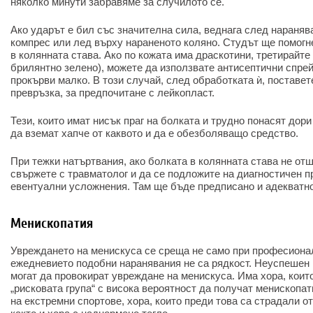
няколко минути забравяме за случилото се.
Ако ударът е бил със значителна сила, веднага след нараняв
компрес или лед върху нараненото коляно. Студът ще помогн
в колянната става. Ако по кожата има драскотини, третирайте 
брилянтно зелено), можете да използвате антисептични спре
прокърви малко. В този случай, след обработката ѝ, поставет
превръзка, за предпочитане с лейкопласт.
Тези, които имат нисък праг на болката и трудно понасят дор
да вземат хапче от каквото и да е обезболяващо средство.
При тежки натъртвания, ако болката в колянната става не отш
свържете с травматолог и да се подложите на диагностичен пр
евентуални усложнения. Там ще бъде предписано и адекватно
Менископатия
Увреждането на менискуса се среща не само при професиона
ежедневието подобни наранявания не са рядкост. Неуспешен к
могат да провокират увреждане на менискуса. Има хора, кои
„рисковата група“ с висока вероятност да получат менископа
на екстремни спортове, хора, които преди това са страдали о