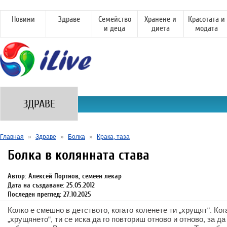
Новини
Здраве
Семейство
Хранене и
Красотата и
и деца
диета
модата
ЗДРАВЕ
Главная
»
Здраве
»
Болка
»
Крака, таза
Болка в колянната става
Автор: Алексей Портнов, семеен лекар
Дата на създаване: 25.05.2012
Последен преглед: 27.10.2025
Колко е смешно в детството, когато коленете ти „хрущят“. Ко
„хрущянето“, ти се иска да го повториш отново и отново, за 