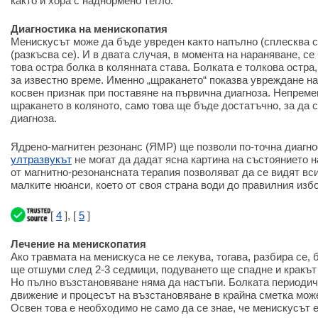
както и хора с наднормено тегло.
Диагностика на менископатия
Менискусът може да бъде увреден както напълно (сплесква се
(разкъсва се). И в двата случая, в момента на нараняване, с
това остра болка в колянната става. Болката е толкова остра
за известно време. Именно „щракането“ показва увреждане на
косвен признак при поставяне на първична диагноза. Непреме
щракането в коляното, само това ще бъде достатъчно, за да 
диагноза.
Ядрено-магнитен резонанс (ЯМР) ще позволи по-точна диагно
ултразвукът
не могат да дадат ясна картина на състоянието н
от магнитно-резонансната терапия позволяват да се видят вс
малките нюанси, което от своя страна води до правилния изб
[
4
], [
5
]
Лечение на менископатия
Ако травмата на менискуса не се лекува, тогава, разбира се, 
ще отшуми след 2-3 седмици, подуването ще спадне и кракът 
Но пълно възстановяване няма да настъпи. Болката периодич
движение и процесът на възстановяване в крайна сметка може
Освен това е необходимо не само да се знае, че менискусът е