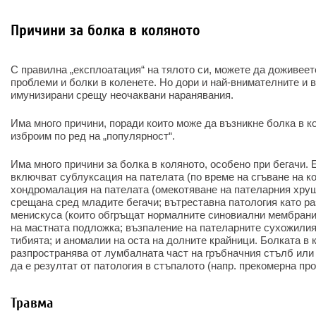
Причини за болка в коляното
С правилна „експлоатация“ на тялото си, можете да доживеет
проблеми и болки в коленете. Но дори и най-внимателните и в
имунизирани срещу неочаквани наранявания.
Има много причини, поради които може да възникне болка в к
изброим по ред на „популярност“.
Има много причини за болка в коляното, особено при бегачи.
включват сублуксация на пателата (по време на сгъване на ко
хондромалация на пателата (омекотяване на пателарния хрущя
срещана сред младите бегачи; вътреставна патология като ра
менискуса (които обгръщат нормалните синовиални мембрани 
на мастната подложка; възпаление на пателарните сухожилия
тибията; и аномалии на оста на долните крайници. Болката в 
разпространява от лумбалната част на гръбначния стълб или
да е резултат от патология в стъпалото (напр. прекомерна про
Травма