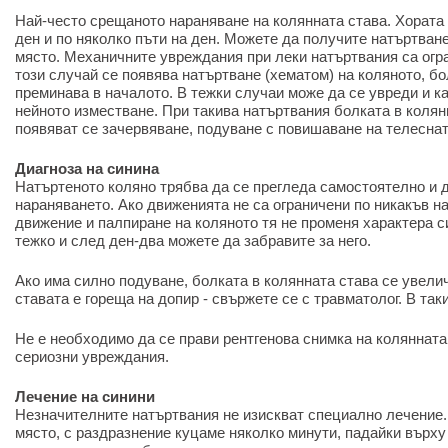
Най-често срещаното нараняване на колянната става. Хората 
ден и по няколко пъти на ден. Можете да получите натъртване
място. Механичните увреждания при леки натъртвания са огра
този случай се появява натъртване (хематом) на коляното, бо
преминава в началото. В тежки случаи може да се увреди и ка
нейното изместване. При такива натъртвания болката в колян
появяват се зачервяване, подуване с повишаване на телесна
Диагноза на синина
Натъртеното коляно трябва да се прегледа самостоятелно и 
нараняването. Ако движенията не са ограничени по никакъв на
движение и палпиране на коляното тя не променя характера си
тежко и след ден-два можете да забравите за него.
Ако има силно подуване, болката в колянната става се увели
ставата е гореща на допир - свържете се с травматолог. В та
Не е необходимо да се прави рентгенова снимка на колянната 
сериозни увреждания.
Лечение на синини
Незначителните натъртвания не изискват специално лечение
място, с раздразнение куцаме няколко минути, падайки върху