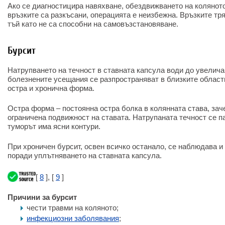
Ако се диагностицира навяхване, обездвижването на колянот
връзките са разкъсани, операцията е неизбежна. Връзките тр
тъй като не са способни на самовъзстановяване.
Бурсит
Натрупването на течност в ставната капсула води до увелича
болезнените усещания се разпространяват в близките области
остра и хронична форма.
Остра форма – постоянна остра болка в колянната става, зач
ограничена подвижност на ставата. Натрупаната течност се п
туморът има ясни контури.
При хроничен бурсит, освен всичко останало, се наблюдава 
поради уплътняването на ставната капсула.
[
8
], [
9
]
Причини за бурсит
чести травми на коляното;
инфекциозни заболявания
;