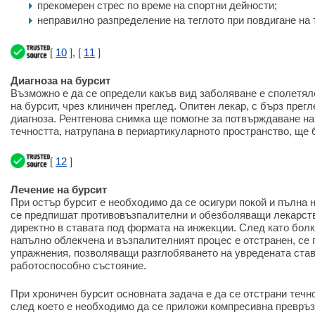
прекомерен стрес по време на спортни дейности;
неправилно разпределение на теглото при повдигане на 
[
10
], [
11
]
Диагноза на бурсит
Възможно е да се определи какъв вид заболяване е сполетяло
на бурсит, чрез клиничен преглед. Опитен лекар, с бърз прег
диагноза. Рентгенова снимка ще помогне за потвърждаване на 
течността, натрупана в периартикуларното пространство, ще 
[
12
]
Лечение на бурсит
При остър бурсит е необходимо да се осигури покой и пълна 
се предпишат противовъзпалителни и обезболяващи лекарств
директно в ставата под формата на инжекции. След като болк
напълно облекчена и възпалителният процес е отстранен, се
упражнения, позволяващи разглобяването на увредената став
работоспособно състояние.
При хроничен бурсит основната задача е да се отстрани течно
след което е необходимо да се приложи компресивна превръзк