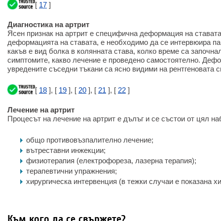
[
17
]
Диагностика на артрит
Ясен признак на артрит е специфична деформация на ставата
деформацията на ставата, е необходимо да се интервюира пац
какъв е вид болка в колянната става, колко време са започна
симптомите, какво лечение е проведено самостоятелно. Дефо
увредените съседни тъкани са ясно видими на рентгеновата с
[
18
], [
19
], [
20
], [
21
], [
22
]
Лечение на артрит
Процесът на лечение на артрит е дълъг и се състои от цял на
общо противовъзпалително лечение;
вътреставни инжекции;
физиотерапия (електрофореза, лазерна терапия);
терапевтични упражнения;
хирургическа интервенция (в тежки случаи е показана х
Към кого да се свържете?