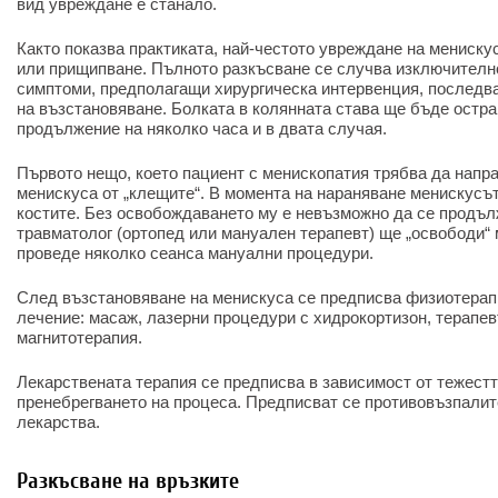
вид увреждане е станало.
Както показва практиката, най-честото увреждане на мениску
или прищипване. Пълното разкъсване се случва изключителн
симптоми, предполагащи хирургическа интервенция, последва
на възстановяване. Болката в колянната става ще бъде остра
продължение на няколко часа и в двата случая.
Първото нещо, което пациент с менископатия трябва да напра
менискуса от „клещите“. В момента на нараняване менискусъ
костите. Без освобождаването му е невъзможно да се продъл
травматолог (ортопед или мануален терапевт) ще „освободи“ 
проведе няколко сеанса мануални процедури.
След възстановяване на менискуса се предписва физиотерап
лечение: масаж, лазерни процедури с хидрокортизон, терапе
магнитотерапия.
Лекарствената терапия се предписва в зависимост от тежестт
пренебрегването на процеса. Предписват се противовъзпали
лекарства.
Разкъсване на връзките