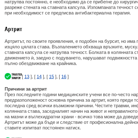
натрупва постоянно, е необходимо да се прибегне до хирургич
разреже стената на ставната капсула. Изпомпаната течност 
при необходимост се предписва антибактериална терапия.
Артрит
Артритът, по своите проявления, е подобен на бурсит, но има
изцяло цялата става. Възпалението обхваща връзките, муску
ставната капсула се натрупва течност. Болката в колянната с
движението ѝ, заедно с подуването, нарушават подвижността 
пълно обездвижване на крайника.
[
13
], [
14
], [
15
], [
16
]
Причини за артрит
През последните години медицинските учени все по-често на
предразположеност основна причина за артрит, която преди то
последна сред всички възможни причини. Честите травми, ин
колянната става, заседналият начин на живот и неправилнот
на мазни и въглехидратни храни - всичко това може да доведе
Артритът може да бъде и следствие от професионална дейнос
ставите изпитват постоянен натиск.