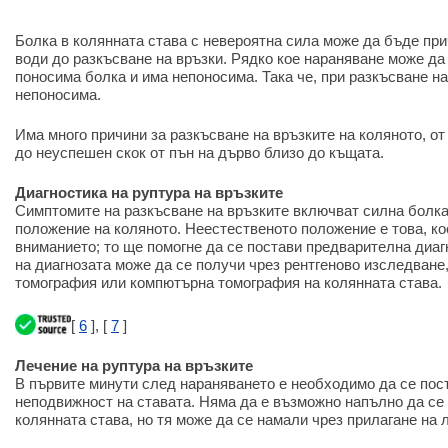
Болка в колянната става с невероятна сила може да бъде при
води до разкъсване на връзки. Рядко кое нараняване може да
поносима болка и има непоносима. Така че, при разкъсване на
непоносима.
Има много причини за разкъсване на връзките на коляното, о
до неуспешен скок от пън на дърво близо до къщата.
Диагностика на руптура на връзките
Симптомите на разкъсване на връзките включват силна болка
положение на коляното. Неестественото положение е това, ко
вниманието; то ще помогне да се постави предварителна диаг
на диагнозата може да се получи чрез рентгеново изследване
томография или компютърна томография на колянната става.
[
6
], [
7
]
Лечение на руптура на връзките
В първите минути след нараняването е необходимо да се пост
неподвижност на ставата. Няма да е възможно напълно да се
колянната става, но тя може да се намали чрез прилагане на 