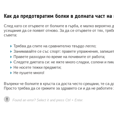
Как да предотвратим болки в долната част на
След като се отървете от болките в гърба, е малко вероятно 
усещания да се появят отново. За да се отървете от тях, тря
съвета:
Трябва да спите на сравнително твърдо легло;
Занимавайте се със спорт: правете упражнения, запишет
Правете разходки по време на почивките от работа;
Следете диетата си: не яжте много сладки, солени и пик
Не носете тежки предмети;
Не пушете много!
Въпреки че болките в кръста са доста често срещани, те са д
Просто трябва да се грижите за здравето си и да не работите
!
Found an error? Select it and press Ctrl + Enter.