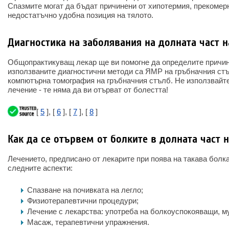
Спазмите могат да бъдат причинени от хипотермия, прекомер
недостатъчно удобна позиция на тялото.
Диагностика на заболявания на долната част н
Общопрактикуващ лекар ще ви помогне да определите причин
използваните диагностични методи са ЯМР на гръбначния стъ
компютърна томография на гръбначния стълб. Не използвайте
лечение - те няма да ви отърват от болестта!
[
5
], [
6
], [
7
], [
8
]
Как да се отървем от болките в долната част 
Лечението, предписано от лекарите при поява на такава болк
следните аспекти:
Спазване на почивката на легло;
Физиотерапевтични процедури;
Лечение с лекарства: употреба на болкоуспокояващи, м
Масаж, терапевтични упражнения.