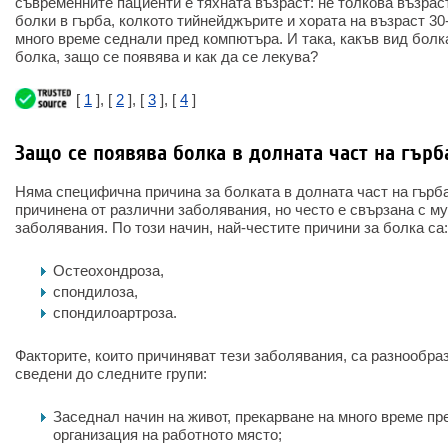
съвременните пациенти е тяхната възраст: не толкова възрас
болки в гърба, колкото тийнейджърите и хората на възраст 30
много време седнали пред компютъра. И така, какъв вид болк
болка, защо се появява и как да се лекува?
[
1
], [
2
], [
3
], [
4
]
Защо се появява болка в долната част на гърб
Няма специфична причина за болката в долната част на гърба
причинена от различни заболявания, но често е свързана с м
заболявания. По този начин, най-честите причини за болка са:
Остеохондроза,
спондилоза,
спондилоартроза.
Факторите, които причиняват тези заболявания, са разнообраз
сведени до следните групи:
Заседнал начин на живот, прекарване на много време п
организация на работното място;