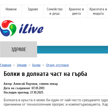
Новини
Здраве
Семейство
Хранене и
Красотата и
и деца
диета
модата
ЗДРАВЕ
Главная
»
Здраве
»
Болка
»
Отзад, отстрани
Болки в долната част на гърба
Автор: Алексей Портнов, семеен лекар
Дата на създаване: 07.01.2013
Последен преглед: 27.10.2025
Болката в кръста е може би един от най-често срещаните зд
причинени от технологичния прогрес и компютъризацията. Хар