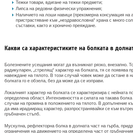
Тежки товари, вдигане на тежки предмети;
Липса на редовни физически упражнения;
Наличието на лоши навици (прекомерна консумация на 
пристрастяване към „нездравословна“ храна с много сол
съставки, както и хронично преяждане.
Какви са характеристиките на болката в долна
Болезнените усещания могат да възникнат рязко, внезапно. Т
радикуларен, „стрелящ“ характер на болката, тя се появява 
навеждане на тялото. В този случай човек може да остане в 
болката го е обзела, без да може да се изправи.
Локалният характер на болката се характеризира с нейната п
определена област. Интензивността и силата на такава болка 
случаи на промяна в положението на тялото. В допълнение къ
да има ирадииращ характер, разпространявайки се към вътре
гръбначен стълб.
Мускулна, рефлекторна болка в долната част на гърба, придр
ограничения на движението на определена част от гръбначния