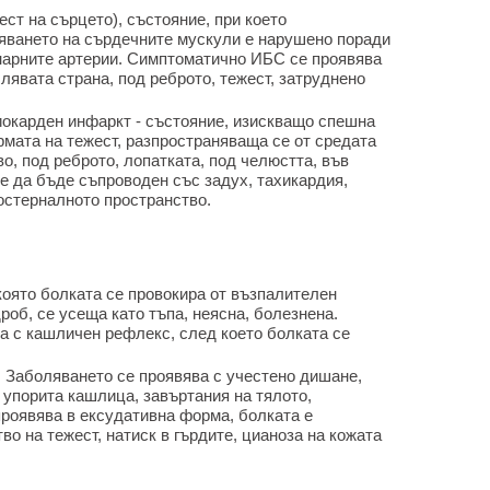
ст на сърцето), състояние, при което
яването на сърдечните мускули е нарушено поради
нарните артерии. Симптоматично ИБС се проявява
 лявата страна, под реброто, тежест, затруднено
иокарден инфаркт - състояние, изискващо спешна
мата на тежест, разпространяваща се от средата
во, под реброто, лопатката, под челюстта, във
е да бъде съпроводен със задух, тахикардия,
остерналното пространство.
която болката се провокира от възпалителен
роб, се усеща като тъпа, неясна, болезнена.
а с кашличен рефлекс, след което болката се
. Заболяването се проявява с учестено дишане,
 упорита кашлица, завъртания на тялото,
проявява в ексудативна форма, болката е
во на тежест, натиск в гърдите, цианоза на кожата