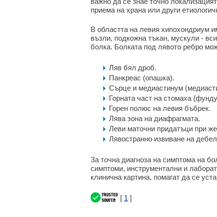
важно да се знае точно локализацият
приема на храна или други етиологич
В областта на левия хипохондриум и
възли, подкожна тъкан, мускули - вси
болка. Болката под лявото ребро мож
Ляв бял дроб.
Панкреас (опашка).
Сърце и медиастинум (медиаст
Горната част на стомаха (фунду
Горен полюс на левия бъбрек.
Лява зона на диафрагмата.
Леви маточни придатъци при же
Лявостранно извиване на дебел
За точна диагноза на симптома на б
симптоми, инструментални и лаборато
клинична картина, помагат да се уст
[
1
]