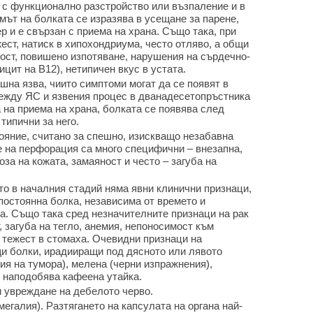
а с функционално разстройство или възпаление и в
мът на болката се изразява в усещане за парене,
р и е свързан с приема на храна. Също така, при
жест, натиск в хипохондриума, често отляво, а общи
ост, повишено изпотяване, нарушения на сърдечно-
цит на B12), нетипичен вкус в устата.
шна язва, чиито симптоми могат да се появят в
ежду ЯС и язвения процес в дванадесетопръстника
а на приема на храна, болката се появява след
 типични за него.
ояние, считано за спешно, изискващо незабавна
 на перфорация са много специфични – внезапна,
оза на кожата, замаяност и често – загуба на
то в началния стадий няма явни клинични признаци,
 постоянна болка, независима от времето и
а. Също така сред незначителните признаци на рак
, загуба на тегло, анемия, непоносимост към
 тежест в стомаха. Очевидни признаци на
и болки, ирадииращи под дясното или лявото
ия на тумора), мелена (черни изпражнения),
 наподобява кафеена утайка.
и увреждане на дебелото черво.
егалия). Разтягането на капсулата на органа най-