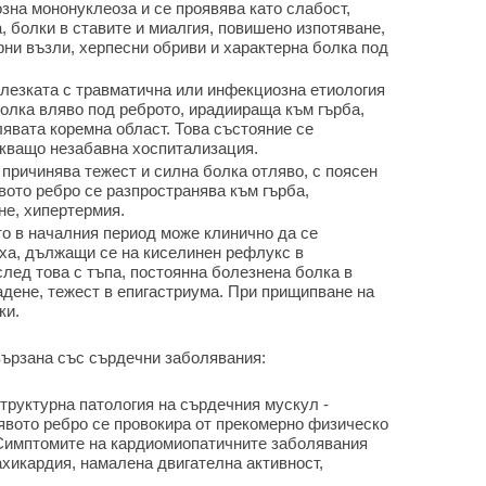
зна мононуклеоза и се проявява като слабост,
, болки в ставите и миалгия, повишено изпотяване,
фни възли, херпесни обриви и характерна болка под
слезката с травматична или инфекциозна етиология
болка вляво под реброто, ирадиираща към гърба,
лявата коремна област. Това състояние се
кващо незабавна хоспитализация.
 причинява тежест и силна болка отляво, с поясен
вото ребро се разпространява към гърба,
не, хипертермия.
то в началния период може клинично да се
аха, дължащи се на киселинен рефлукс в
лед това с тъпа, постоянна болезнена болка в
адене, тежест в епигастриума. При прищипване на
ки.
вързана със сърдечни заболявания:
труктурна патология на сърдечния мускул -
явото ребро се провокира от прекомерно физическо
. Симптомите на кардиомиопатичните заболявания
ахикардия, намалена двигателна активност,