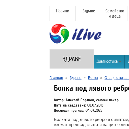
Новини
Здраве
Семейство
и деца
ЗДРАВЕ
Диагностика
Главная
»
Здраве
»
Болка
»
Отзад, отстра
Болка под лявото ребр
Автор: Алексей Портнов, семеен лекар
Дата на създаване: 08.07.2013
Последен преглед: 04.07.2025
Болката под лявото ребро е симптом,
вземат предвид съпътстващите клини