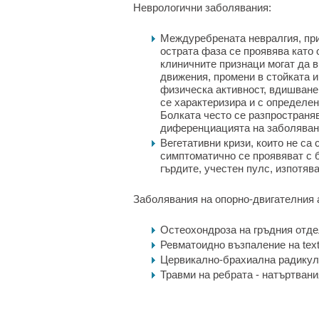
Неврологични заболявания:
Междуребрената невралгия, при
острата фаза се проявява като 
клиничните признаци могат да 
движения, промени в стойката и
физическа активност, вдишване
се характеризира и с определен
Болката често се разпространяв
диференциацията на заболяван
Вегетативни кризи, които не са
симптоматично се проявяват с б
гърдите, учестен пулс, изпотява
Заболявания на опорно-двигателния 
Остеохондроза на гръдния отде
Ревматоидно възпаление на text
Цервикално-брахиална радикул
Травми на ребрата - натъртвани