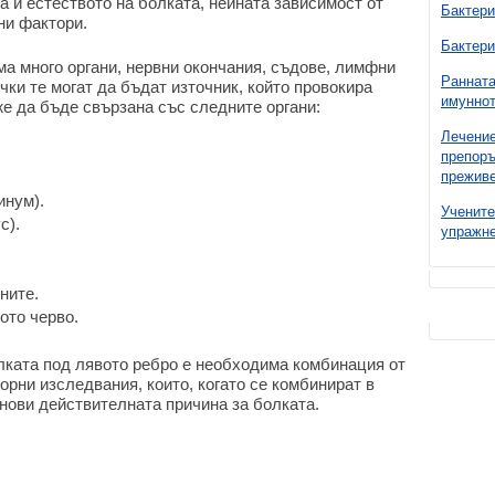
а и естеството на болката, нейната зависимост от
Бактери
ни фактори.
Бактери
ма много органи, нервни окончания, съдове, лимфни
Ранната
чки те могат да бъдат източник, който провокира
имуннот
е да бъде свързана със следните органи:
Лечение
препоръ
преживе
инум).
Учените
с).
упражне
ните.
ото черво.
олката под лявото ребро е необходима комбинация от
рни изследвания, които, когато се комбинират в
анови действителната причина за болката.