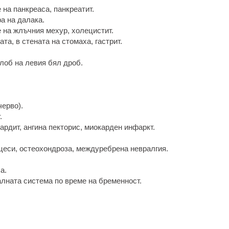
на панкреаса, панкреатит.
а на далака.
 на жлъчния мехур, холецистит.
та, в стената на стомаха, гастрит.
лоб на левия бял дроб.
.
черво).
.
ардит, ангина пекторис, миокарден инфаркт.
еси, остеохондроза, междуребрена невралгия.
а.
лната система по време на бременност.