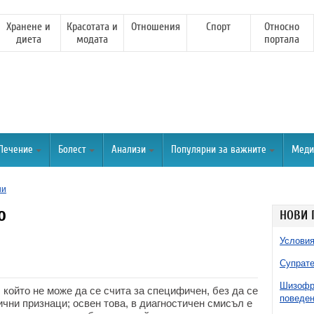
Хранене и
Красотата и
Отношения
Спорт
Относно
диета
модата
портала
Лечение
Болест
Анализи
Популярни за важните
Меди
ни
о
НОВИ 
Условия
Супрате
Шизофре
 който не може да се счита за специфичен, без да се
поведен
чни признаци; освен това, в диагностичен смисъл е