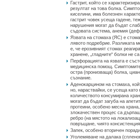
Гастрит, който се характеризир
резултат на това болка. Симпто
киселини, има болезнен характе
гастрит човек усеща гадене, те
нарушения могат да бъдат слаб
съдовата система, анемия (дефи
Язвата на стомаха (ЯС) е стома
лявото подребрие. Разликата м
е, че ерозивният стомах реагир
хранене, „гладните“ болки не са
Перфорацията на язвата е съст
медицинска помощ. Симптомите
остра (пронизваща) болка, циан
съзнание.
Аденокарцином на стомаха, кой
но, нараствайки, се усеща като
количеството консумирана хран
могат да бъдат загуба на апетит
протеини, особено месна храна,
злокачествен процес са дърпащ
ребро (на мястото на локализац
повръщане, чиято консистенция
Запек, особено вторичен порад
Уголемяване на далака (спленом