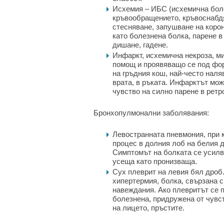
Исхемия – ИБС (исхемична боле
кръвообращението, кръвоснабд
стесняване, запушване на коро
като болезнена болка, парене в
дишане, гадене.
Инфаркт, исхемична некроза, м
помощ и проявяващо се под фор
на гръдния кош, най-често наля
врата, в ръката. Инфарктът мож
чувство на силно парене в ретр
Бронхопулмонални заболявания:
Левостранната пневмония, при 
процес в долния лоб на белия д
Симптомът на болката се усилв
усеща като пронизваща.
Сух плеврит на левия бял дроб
хипертермия, болка, свързана с
навеждания. Ако плевритът се 
болезнена, придружена от чувст
на лицето, пръстите.