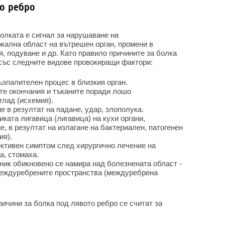
о ребро
олката е сигнал за нарушаване на
кална област на вътрешен орган, промени в
, подуване и др. Като правило причините за болка
 със следните видове провокиращи фактори:
ъзпалителен процес в близкия орган.
те окончания и тъканите поради лошо
глад (исхемия).
 в резултат на падане, удар, злополука.
ката лигавица (лигавица) на кухи органи,
, в резултат на излагане на бактериален, патогенен
ия).
ктивен симптом след хирургично лечение на
а, стомаха.
ник обикновено се намира над болезнената област -
междуребрените пространства (междуребрена
ричини за болка под лявото ребро се считат за