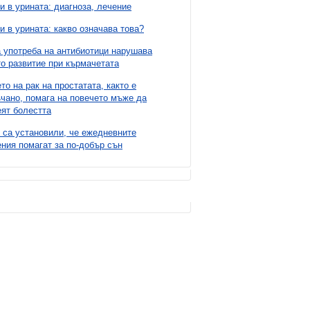
и в урината: диагноза, лечение
и в урината: какво означава това?
 употреба на антибиотици нарушава
о развитие при кърмачетата
то на рак на простатата, както е
чано, помага на повечето мъже да
ят болестта
 са установили, че ежедневните
ния помагат за по-добър сън