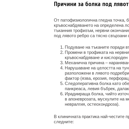
Причини за болка под лявот
От патофизиологична гледна точка, б
кръвоснабдяването на определена ло
тъканния трофизъм, нервни окончания
под лявото ребро са тясно свързани
Подуване на тъканите поради в
Промени в трофиката на нервни
кръвоснабдяване и кислороден 
Механична причина – нараняване
Нарушаване на целостта на туни
разположени в лявото подребрие
фактор (язва, ерозия, перфорац
Следоперативна болка като обе
панкреаса, левия бъбрек, далак
Ирадиираща болка, чийто източ
в апоневрозата, мускулите на 
невралгия, остеохондроза).
В клиничната практика най-честите п
следните: