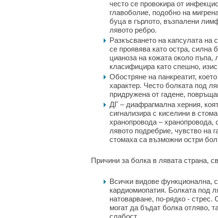
често се провокира от инфекцио
главоболие, подобно на мигрена
буца в гърлото, възпалени лим
лявото ребро.
Разкъсването на капсулата на 
се проявява като остра, силна 
цианоза на кожата около пъпа, 
класифицира като спешно, изис
Обостряне на панкреатит, което
характер. Често болката под ля
придружена от гадене, повръща
ДГ – диафрагмална херния, коя
сигнализира с киселини в стом
хранопровода – хранопровода, с
лявото подребрие, чувство на г
стомаха са възможни остри бол
Причини за болка в лявата страна, с
Всички видове функционална, с
кардиомиопатия. Болката под л
натоварване, по-рядко - стрес
могат да бъдат болка отляво, т
слабост.