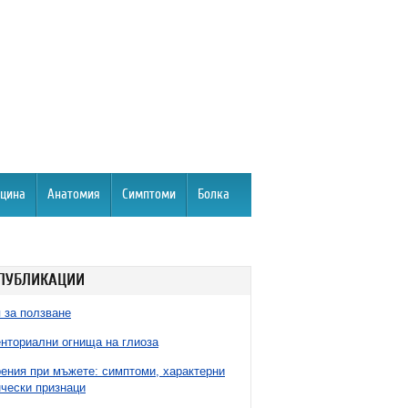
цина
Анатомия
Симптоми
Болка
ПУБЛИКАЦИИ
 за ползване
нториални огнища на глиоза
ния при мъжете: симптоми, характерни
чески признаци