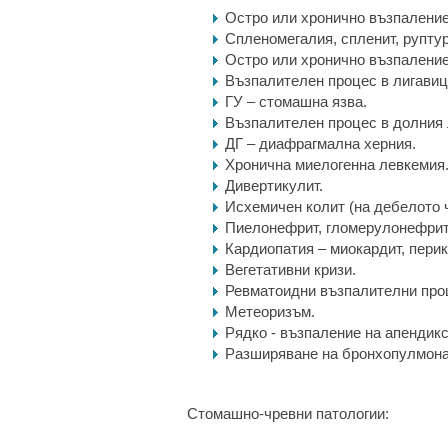
Остро или хронично възпаление 
Спленомегалия, спленит, руптур
Остро или хронично възпаление
Възпалителен процес в лигавица
ГУ – стомашна язва.
Възпалителен процес в долния 
ДГ – диафрагмална херния.
Хронична миелогенна левкемия
Дивертикулит.
Исхемичен колит (на дебелото 
Пиелонефрит, гломерулонефрит
Кардиопатия – миокардит, перик
Вегетативни кризи.
Ревматоидни възпалителни проц
Метеоризъм.
Рядко - възпаление на апендикс
Разширяване на бронхопулмона
Стомашно-чревни патологии: