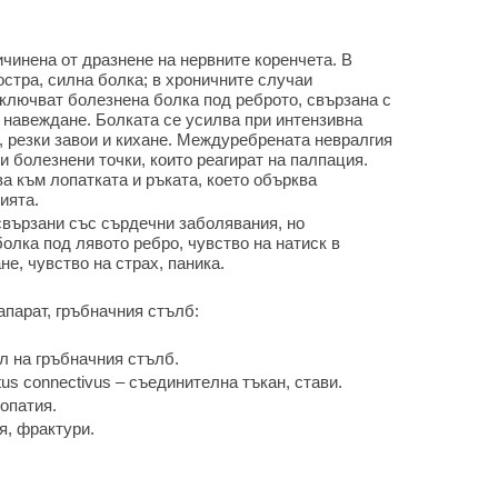
чинена от дразнене на нервните коренчета. В
остра, силна болка; в хроничните случаи
включват болезнена болка под реброто, свързана с
 навеждане. Болката се усилва при интензивна
, резки завои и кихане. Междуребрената невралгия
и болезнени точки, които реагират на палпация.
а към лопатката и ръката, което обърква
ията.
 свързани със сърдечни заболявания, но
олка под лявото ребро, чувство на натиск в
не, чувство на страх, паника.
апарат, гръбначния стълб:
л на гръбначния стълб.
us connectivus – съединителна тъкан, стави.
опатия.
я, фрактури.