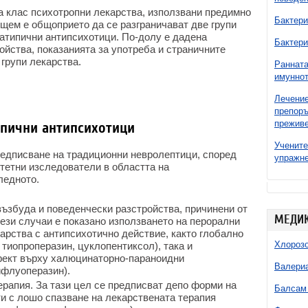
а клас психотропни лекарства, използвани предимно
Бактери
щем е общоприето да се разграничават две групи
и атипични антипсихотици. По-долу е дадена
Бактери
йства, показанията за употреба и страничните
 групи лекарства.
Ранната
имуннот
Лечение
препоръ
преживе
ипични антипсихотици
Учените
редписване на традиционни невролептици, според
упражне
тетни изследователи в областта на
ледното.
ъзбуда и поведенчески разстройства, причинени от
МЕДИ
ези случаи е показано използването на перорални
арства с антипсихотично действие, както глобално
Хлороз
тиопроперазин, цуклопентиксол), така и
фект върху халюцинаторно-параноидни
Валери
ифлуоперазин).
ерапия. За тази цел се предписват депо форми на
Балсам 
ти с лошо спазване на лекарствената терапия