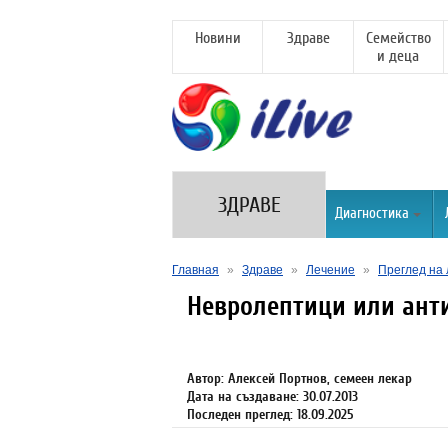
Новини
Здраве
Семейство
и деца
ЗДРАВЕ
Диагностика
Главная
»
Здраве
»
Лечение
»
Преглед на 
Невролептици или ант
Автор: Алексей Портнов, семеен лекар
Дата на създаване: 30.07.2013
Последен преглед: 18.09.2025