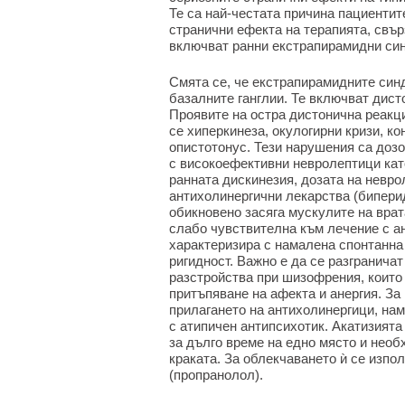
Те са най-честата причина пациентит
странични ефекта на терапията, свър
включват ранни екстрапирамидни си
Смята се, че екстрапирамидните син
базалните ганглии. Те включват дист
Проявите на остра дистонична реакц
се хиперкинеза, окулогирни кризи, ко
опистотонус. Тези нарушения са дозо
с високоефективни невролептици кат
ранната дискинезия, дозата на невро
антихолинергични лекарства (бипери
обикновено засяга мускулите на врата
слабо чувствителна към лечение с а
характеризира с намалена спонтанна 
ригидност. Важно е да се разгранича
разстройства при шизофрения, които
притъпяване на афекта и анергия. За
прилагането на антихолинергици, на
с атипичен антипсихотик. Акатизият
за дълго време на едно място и необ
краката. За облекчаването ѝ се изпо
(пропранолол).