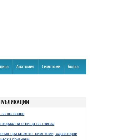
цина
Анатомия
Симптоми
Болка
ПУБЛИКАЦИИ
 за ползване
нториални огнища на глиоза
ния при мъжете: симптоми, характерни
чески признаци