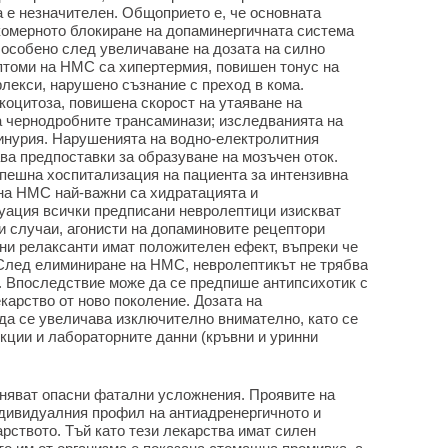
а е незначителен. Общоприето е, че основната
комерното блокиране на допаминергичната система
 особено след увеличаване на дозата на силно
птоми на НМС са хипертермия, повишен тонус на
лекси, нарушено съзнание с преход в кома.
коцитоза, повишена скорост на утаяване на
а чернодробните трансаминази; изследванията на
инурия. Нарушенията на водно-електролитния
ва предпоставки за образуване на мозъчен оток.
пешна хоспитализация на пациента за интензивна
на НМС най-важни са хидратацията и
туация всички предписани невролептици изискват
и случаи, агонисти на допаминовите рецептори
ни релаксанти имат положителен ефект, въпреки че
 След елиминиране на НМС, невролептикът не трябва
. Впоследствие може да се предпише антипсихотик с
екарство от ново поколение. Дозата на
да се увеличава изключително внимателно, като се
кции и лабораторните данни (кръвни и уринни
няват опасни фатални усложнения. Проявите на
ндивидуалния профил на антиадренергичното и
рството. Тъй като тези лекарства имат силен