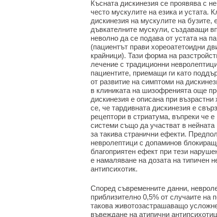
Късната дискинезия се проявява с не
често мускулите на езика и устата. 
дискинезия на мускулите на бузите, 
дъвкателните мускули, създаващи вп
неволно да се подава от устата на п
(пациентът прави хореоатетоидни дви
крайници). Тази форма на разстройст
лечение с традиционни невролептици
пациентите, приемащи ги като поддъ
от развитие на симптоми на дискинез
в клиниката на шизофренията още пр
дискинезия е описана при възрастни 
се, че тардивната дискинезия е свър
рецептори в стриатума, въпреки че е
системи също да участват в нейната
за такива странични ефекти. Предпол
невролептици с допаминов блокиращо
благоприятен ефект при тези наруше
е намаляване на дозата на типичен н
антипсихотик.
Според съвременните данни, невроле
приблизително 0,5% от случаите на 
такова животозастрашаващо усложне
въвеждане на атипични антипсихотици