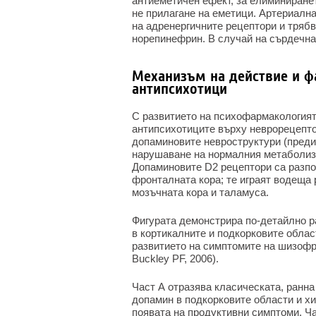
антиеметичен ефект, за елиминиранет
не прилагане на еметици. Артериална
на адренергичните рецептори и трябв
норепинефрин. В случай на сърдечна
Механизъм на действие и ф
антипсихотици
С развитието на психофармакологият
антипсихотиците върху неврорецептор
допаминовите невроструктури (предим
нарушаване на нормалния метаболизъ
Допаминовите D2 рецептори са разпо
фронталната кора; те играят водеща
мозъчната кора и таламуса.
Фигурата демонстрира по-детайлно р
в кортикалните и подкорковите облас
развитието на симптомите на шизофр
Buckley PF, 2006).
Част А отразява класическата, ранн
допамин в подкорковите области и х
появата на продуктивни симптоми. Ч