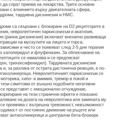
е да спрат приема на лекарства. Трите основни
зани с влиянието върху двигателната сфера,
ндроми, тардивна дискинезия и НМС.
дроми са свързани с блокиране на D2 рецепторите в
ония, невролептичен паркисонизъм и акатизия.
ия (ранна дискинезия) включват внезапно развиваща
нтракции на мускулите на лицето и торса,
зависими и често се появяват след 2-5 дни терапия
о халоперидол и флуфеназин. За облекчаване на
лептиците се намалява и се предписват
ден, трихексифенидил). Тардивната дискинезия
 и, за разлика от острата дистонична реакция, е по-
нтихолинергици. Невролептичният паркисонизъм се
моторика, хипо- и амимия, тремор в покой и
т тези симптоми от външно подобните негативни
 се представят с емоционално отчуждение,
 коригиране на тези странични ефекти е показано
маляване на дозата на невролептика или замяната му
а се проявява с вътрешна тревожност, невъзможност
ходимост от постоянно движение на ръцете или
лзват антихолинергици и централни бета-блокери