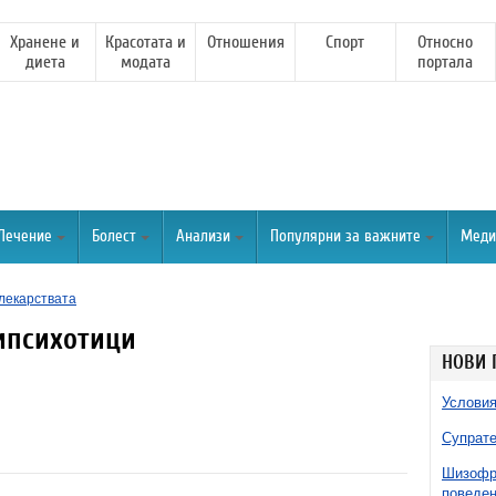
Хранене и
Красотата и
Отношения
Спорт
Относно
диета
модата
портала
Лечение
Болест
Анализи
Популярни за важните
Меди
лекарствата
ипсихотици
НОВИ 
Условия
Супрате
Шизофре
поведен