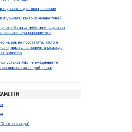
и в урината: диагноза, лечение
и в урината: какво означава това?
 употреба на антибиотици нарушава
о развитие при кърмачетата
то на рак на простатата, както е
чано, помага на повечето мъже да
ят болестта
 са установили, че ежедневните
ния помагат за по-добър сън
КАМЕНТИ
ол
ан
"Златна звезда"