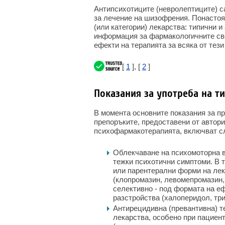
Антипсихотиците (невролептиците) с
за лечение на шизофрения. Понастоя
(или категории) лекарства: типични 
информация за фармакологичните сво
ефекти на терапията за всяка от тези
[
1
], [
2
]
Показания за употреба на т
В момента основните показания за п
препоръките, предоставени от автори
психофармакотерапията, включват с
Облекчаване на психомоторна в
тежки психотични симптоми. В т
или парентерални форми на лек
(клопромазин, левомепромазин, 
селективно - под формата на е
разстройства (халоперидол, тр
Антирецидивна (превантивна) т
лекарства, особено при пациен