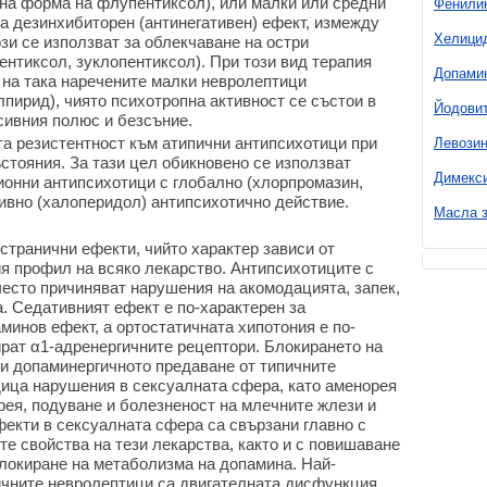
на форма на флупентиксол), или малки или средни
Фенили
а дезинхибиторен (антинегативен) ефект, измежду
Хелици
ози се използват за облекчаване на остри
ентиксол, зуклопентиксол). При този вид терапия
Допами
 на така наречените малки невролептици
лпирид), чиято психотропна активност се състои в
Йодови
сивния полюс и безсъние.
а резистентност към атипични антипсихотици при
Левози
стояния. За тази цел обикновено се използват
Димекс
онни антипсихотици с глобално (хлорпромазин,
тивно (халоперидол) антипсихотично действие.
Масла з
странични ефекти, чийто характер зависи от
я профил на всяко лекарство. Антипсихотиците с
често причиняват нарушения на акомодацията, запек,
а. Седативният ефект е по-характерен за
минов ефект, а ортостатичната хипотония е по-
ират α1-адренергичните рецептори. Блокирането на
 и допаминергичното предаване от типичните
ица нарушения в сексуалната сфера, като аменорея
рея, подуване и болезненост на млечните жлези и
фекти в сексуалната сфера са свързани главно с
е свойства на тези лекарства, както и с повишаване
блокиране на метаболизма на допамина. Най-
ичните невролептици са двигателната дисфункция.