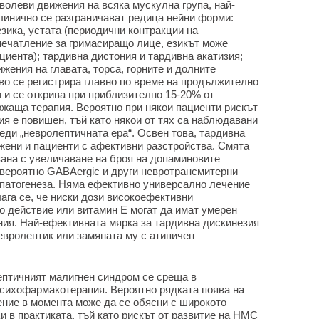
волеви движения на всяка мускулна група, най-
Клинично се разграничават редица нейни форми:
езика, устата (периодични контракции на
ечатление за гримасиращо лице, езикът може
ациента); тардивна дистония и тардивна акатизия;
жения на главата, торса, горните и долните
во се регистрира главно по време на продължително
 и се открива при приблизително 15-20% от
ржаща терапия. Вероятно при някои пациенти рискът
ия е повишен, тъй като някои от тях са наблюдавани
еди „невролептичната ера“. Освен това, тардивна
жени и пациенти с афективни разстройства. Смята
зана с увеличаване на броя на допаминовите
 вероятно GABAergic и други невротрансмитерни
 патогенеза. Няма ефективно универсално лечение
ага се, че ниски дози високоефективни
 действие или витамин Е могат да имат умерен
ния. Най-ефективната мярка за тардивна дискинезия
евролептик или замяната му с атипичен
птичният малигнен синдром се среща в
психофармакотерапия. Вероятно рядката поява на
ние в момента може да се обясни с широкото
 в практиката, тъй като рискът от развитие на НМС