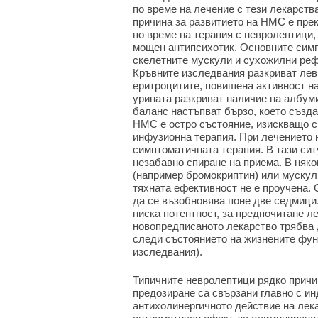
по време на лечение с тези лекарств
причина за развитието на НМС е пре
по време на терапия с невролептици,
мощен антипсихотик. Основните сим
скелетните мускули и сухожилни реф
Кръвните изследвания разкриват лев
еритроцитите, повишена активност н
урината разкриват наличие на албум
баланс настъпват бързо, което създа
НМС е остро състояние, изискващо с
инфузионна терапия. При лечението 
симптоматичната терапия. В тази си
незабавно спиране на приема. В няко
(например бромокриптин) или мускул
тяхната ефективност не е проучена.
да се възобновява поне две седмици
ниска потентност, за предпочитане л
новопредписаното лекарство трябва 
следи състоянието на жизнените фун
изследвания).
Типичните невролептици рядко причи
предозиране са свързани главно с и
антихолинергичното действие на лека