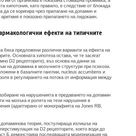
о им от организма е показана стомашна промивка, а
та хипотония, като правило, е следствие от блокада
а да се коригира чрез прилагане на допамин и
 аритмия е показано прилагането на лидокаин.
армакологични ефекти на типичните
а бяха предложени различни варианти за ефекта на
ите. Основната хипотеза остава, че те засягат
но D2 рецепторите), въз основа на данни за
м на допамина в мозъчните структури при психози.
ложени в базалните ганглии, nucleus accumbens и
 роля в регулирането на потока от информация между
азбиране на нарушенията в предаването на допамин
ти на мозъка и ролята на тези нарушения в
ения (адаптирано от монографията на Jones RB,
а допаминова теория, постулираща излишък на
иперстимулация на D2 рецепторите, което води до
аст Б демонстрира последващата модернизация на