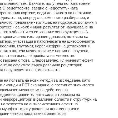
на миналия век. Данните, получени по това време,
в D рецепторите, заедно с недостатъчната
ронталния кортекс, води до появата на негативни
едователно, според съвременните разбирания, и
ичното предаване - излишък на подкорков допамин и
ортекс - са комбиниран резултат от нарушаване на
лната област и са свързани с хипофункция на N-
 първоначално изолирания допамин, по-късно са
итери, участващи в патогенезата на шизофренията,
иселина, глутамат, норепинефрин, ацетилхолин и
олята на тези медиатори не е напълно проучена,
та, става ясно, че проявата на множество
 свързана с това. Следователно, клиничният ефект
ране на ефектите върху различни рецепторни
на нарушенията на хомеостазата.
е на появата на нови методи за изследване, като
 лиганди и PET сканиране, е постигнат значителен
иохимичен механизъм на действие на
ределена сравнителната сила и тропизъм на
и неврорецептори в различни области и структури на
 на тежестта на антипсихотичния ефект на
я му ефект върху различни допаминергични
рани четири вида такива рецептори: