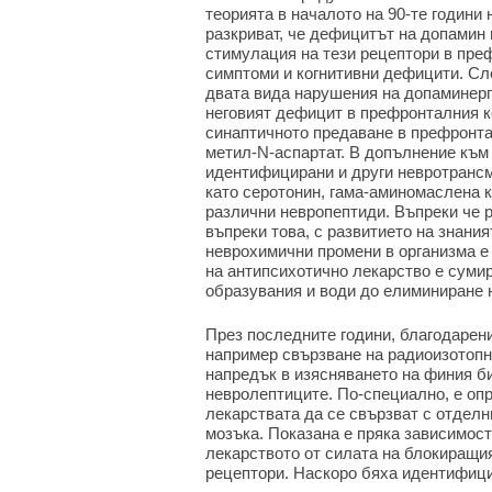
теорията в началото на 90-те години 
разкриват, че дефицитът на допамин 
стимулация на тези рецептори в преф
симптоми и когнитивни дефицити. Сл
двата вида нарушения на допаминерг
неговият дефицит в префронталния к
синаптичното предаване в префронта
метил-N-аспартат. В допълнение към
идентифицирани и други невротрансм
като серотонин, гама-аминомаслена к
различни невропептиди. Въпреки че р
въпреки това, с развитието на знания
неврохимични промени в организма е
на антипсихотично лекарство е суми
образувания и води до елиминиране 
През последните години, благодарени
например свързване на радиоизотопни
напредък в изясняването на финия б
невролептиците. По-специално, е оп
лекарствата да се свързват с отделн
мозъка. Показана е пряка зависимост
лекарството от силата на блокиращи
рецептори. Наскоро бяха идентифици