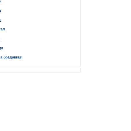
н
д
н
тал
н
ид
а брадавици