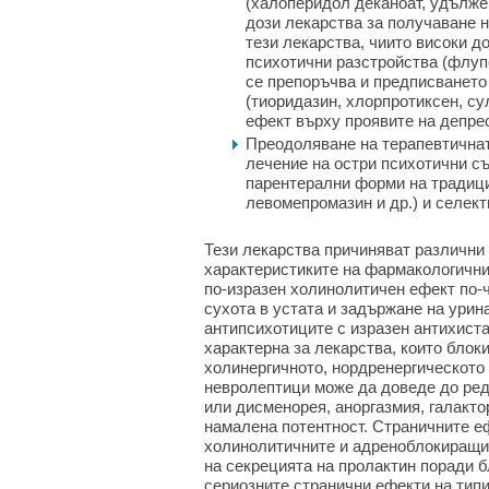
(халоперидол деканоат, удълже
дози лекарства за получаване н
тези лекарства, чиито високи д
психотични разстройства (флуп
се препоръчва и предписването
(тиоридазин, хлорпротиксен, су
ефект върху проявите на депре
Преодоляване на терапевтичнат
лечение на остри психотични съ
парентерални форми на традици
левомепромазин и др.) и селек
Тези лекарства причиняват различни 
характеристиките на фармакологични
по-изразен холинолитичен ефект по-
сухота в устата и задържане на урин
антипсихотиците с изразен антихиста
характерна за лекарства, които блок
холинергичното, нордренергическото
невролептици може да доведе до ред
или дисменорея, аноргазмия, галакто
намалена потентност. Страничните е
холинолитичните и адреноблокиращит
на секрецията на пролактин поради 
сериозните странични ефекти на тип