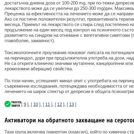
достатъчна дневна доза от 100-200 mg, при по-тежки депреси
лекарството може да се увеличи до 250-300 mg/ден. Максима
Преценка за ефективността на лечението може да се направи
Ако се постигне положителен резултат, превантивната терапи
месеца. Приемът на лекарството се спира след постепенно н
продължение на един месец под контрол на психичното състоя
развитието на синдром на отнемане с вегетативни симптоми (г
главоболие, замаяност).
Токсикологичните проучвания показват липсата на потенциал
на пирлиндол, дори при продължителна употреба на дози, на
Не са открити клинично значими мутагенни, канцерогенни или
хромозомни аберации) свойства.
По този начин, успешният минал опит с употребата на пирлин
съвременни изследвания, потвърждава необходимостта от не
лечението на широк спектър от депресии в общата психиатри
[
9
], [
10
], [
11
], [
12
], [
13
]
Активатори на обратното захващане на серото
Тази група включва тианептин (коаксил), който по химична стр