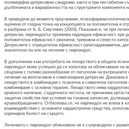
полиморфни депресивни синдроми, както и при нестабилни съ
дълбочината и вариабилността на структурните компоненти н
В проведени до момента проучвания, психофармакологичната
оценена от гледна точка на концепцията за положителна и от
е разбрана от А. Б. Смулевич (2003). Показано е, че при лече
депресии, пирлиндолът проявява надеждна ефикасност при д
положителна ефикасност (жизнени, тревожни и сенесто-хипох
Депресиите с отрицателна ефикасност (апатоадинамична, де
значително по-зле на лечение с пирлиндол.
В допълнение към употребата на лекарството в общата психиа
пирлиндол може успешно да се използва за облекчаване на а
свързани с голямо разнообразие от патологии на вътрешните 
лечение на вегетативни и соматизирани депресии. Доказана е
лекарството в комбинация с психична и соматична патология
комбиниране с основна терапия. Лекарството няма кардиотокс
кръвното налягане, сърдечната честота, не причинява ортост
защитни свойства при условия на тъканна хипоксия, дължаща
кръвообращението. Отбелязва се, че пирлиндол не влиза в к
взаимодействия с основните кардиотропни средства, използв
коронарна болест на сърцето.
Лечението с пирлиндол обикновено не е съпроводено с разви