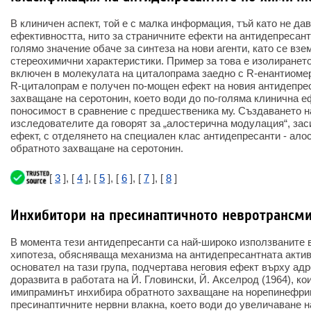
В клиничен аспект, той е с малка информация, тъй като не да
ефективността, нито за страничните ефекти на антидепресантн
голямо значение обаче за синтеза на нови агенти, като се вз
стереохимични характеристики. Пример за това е изолирането
включен в молекулата на циталопрама заедно с R-енантиоме
R-циталопрам е получен по-мощен ефект на новия антидепре
захващане на серотонин, което води до по-голяма клинична е
поносимост в сравнение с предшественика му. Създаването н
изследователите да говорят за „алостерична модулация“, за
ефект, с отделянето на специален клас антидепресанти - ало
обратното захващане на серотонин.
[
3
], [
4
], [
5
], [
6
], [
7
], [
8
]
Инхибитори на пресинаптичното невротрансми
В момента тези антидепресанти са най-широко използваните 
хипотеза, обясняваща механизма на антидепресантната актив
основател на тази група, подчертава неговия ефект върху адр
доразвита в работата на Й. Гловински, Й. Акселрод (1964), кои
имипраминът инхибира обратното захващане на норепинефрин
пресинаптичните нервни влакна, което води до увеличаване н