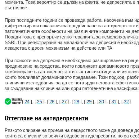
момента. Това вероятно се дължи на факта, че депресията е 
състояние.
През последните години се провежда работа, насочена към 
диференцирани показания за предписване на антидепресанти,
патогенетичните особености на различните компоненти на де
Поради това е препоръчително терапията за немеланхолична 
SSRI. При регистриране на меланхолична депресия е необход
лекарства с двоен механизъм на действие или TA.
При психотична депресия е необходимо разширяване на реце
предписване на средства, които повлияват допаминовото пред
комбиниране на антидепресанти с антипсихотици или използв
които повлияват допаминовото предаване. Този подход, разби
клинични изследвания, за да се потвърди неговата ефективн
за създаване на клинична или дори патогенетична класифика
[
24
], [
25
], [
26
], [
27
], [
28
], [
29
], [
30
], [
31
], [
32
]
Оттегляне на антидепресанти
Рязкото спиране на приема на лекарството може да доведе д
които са описани за всички видове антидепресанти, но са осо