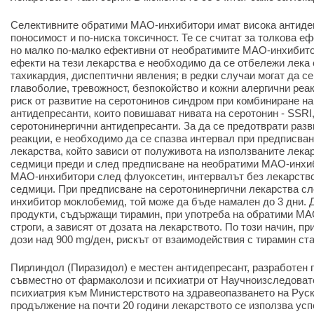
Селективните обратими МАО-инхибитори имат висока антидеп
поносимост и по-ниска токсичност. Те се считат за толкова еф
но малко по-малко ефективни от необратимите МАО-инхибито
ефекти на тези лекарства е необходимо да се отбележи лека 
тахикардия, диспептични явления; в редки случаи могат да се
главоболие, тревожност, безпокойство и кожни алергични реа
риск от развитие на серотонинов синдром при комбиниране н
антидепресанти, които повишават нивата на серотонин - SSRI
серотонинергични антидепресанти. За да се предотврати разв
реакции, е необходимо да се спазва интервал при предписван
лекарства, който зависи от полуживота на използваните лекар
седмици преди и след предписване на необратими МАО-инхиб
МАО-инхибитори след флуоксетин, интервалът без лекарство
седмици. При предписване на серотонинергични лекарства с
инхибитор моклобемид, той може да бъде намален до 3 дни. 
продукти, съдържащи тирамин, при употреба на обратими МА
строги, а зависят от дозата на лекарството. По този начин, п
дози над 900 mg/ден, рискът от взаимодействия с тирамин ст
Пирлиндол (Пиразидол) е местен антидепресант, разработен п
съвместно от фармаколози и психиатри от Научноизследоват
психиатрия към Министерството на здравеопазването на Рус
продължение на почти 20 години лекарството се използва усп