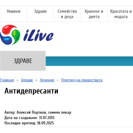
Новини
Здраве
Семейство
Хранене и
Красотата и
и деца
диета
модата
ЗДРАВЕ
Главная
»
Здраве
»
Лечение
»
Преглед на лекарствата
Антидепресанти
Автор: Алексей Портнов, семеен лекар
Дата на създаване: 31.07.2013
Последен преглед: 18.09.2025