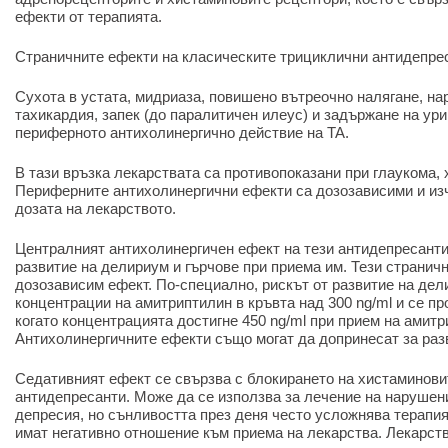
ефекти от терапията.
Страничните ефекти на класическите трициклични антидепрес
Сухота в устата, мидриаза, повишено вътреочно налягане, н
тахикардия, запек (до паралитичен илеус) и задържане на ури
периферното антихолинергично действие на TA.
В тази връзка лекарствата са противопоказани при глаукома, 
Периферните антихолинергични ефекти са дозозависими и из
дозата на лекарството.
Централният антихолинергичен ефект на тези антидепресанти
развитие на делириум и гърчове при приема им. Тези странич
дозозависим ефект. По-специално, рискът от развитие на дел
концентрации на амитриптилин в кръвта над 300 ng/ml и се пр
когато концентрацията достигне 450 ng/ml при прием на амитр
Антихолинергичните ефекти също могат да допринесат за раз
Седативният ефект се свързва с блокирането на хистаминови
антидепресанти. Може да се използва за лечение на нарушени
депресия, но сънливостта през деня често усложнява терапия
имат негативно отношение към приема на лекарства. Лекарст