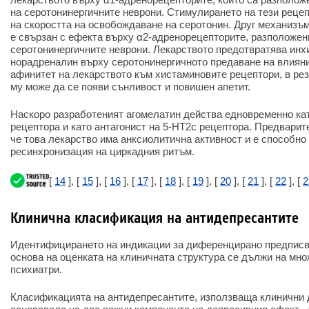
на серотонинергичните неврони. Стимулирането на тези реце
на скоростта на освобождаване на серотонин. Друг механизъм
е свързан с ефекта върху α2-адренорецепторите, разположен
серотонинергичните неврони. Лекарството предотвратява инх
норадреналин върху серотонинергичното предаване на влиян
афинитет на лекарството към хистаминовите рецептори, в рез
му може да се появи сънливост и повишен апетит.
Наскоро разработеният агомелатин действа едновременно кат
рецептора и като антагонист на 5-HT2c рецептора. Предварит
че това лекарство има анксиолитична активност и е способно
ресинхронизация на циркадния ритъм.
[
14
], [
15
], [
16
], [
17
], [
18
], [
19
], [
20
], [
21
], [
22
], [
2
Клинична класификация на антидепресантите
Идентифицирането на индикации за диференцирано предписв
основа на оценката на клиничната структура се дължи на мно
психиатри.
Класификацията на антидепресантите, използваща клинични 