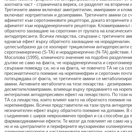
азотната част - страничната верига, се разделят на вторични 
Третичните амини включват амитриптилин, имипрамин и клом
включват нортриптилин и дезипрамин. Третичните амини се с
афинитет към серотониновите рецептори, докато вторичните 
афинитет към норадренергичните рецептори. Кломипраминът 
обратното захващане на серотонин от групата на класическит
антидепресанти. Всички лекарства, свързани с третичните ам
еднакъв ефект върху обратното захващане на норадреналин. 
целесъобразно да се изолират трициклични антидепресанти 
серотонинергично (S-TA) и норадренергично (N-TA) действие.
Мосолова (1995), клиничното значение на подобно разделение
дължи не само на факта, че норадренергичната и серотонинер
свързани помежду си, но и на факта, че повечето ТА не са се
пресинаптичното поемане на норепинефрин и серотонин почти
потвърждава от факта, че третичните амини се метаболизират
амини. Активните метаболити на тези лекарства - дезипрамин
десметилкломипрамин, влияещи върху предаването на норепи
интегралния антидепресивен ефект на лекарството. По този н
ТА са лекарства, които влияят както на обратното поемане на 
норепинефрин. Всички представители на тази група антидепр
незначителен ефект върху обратното поемане на допамин. В 
съединения с широк неврохимичен профил и са способни да п
фармакодинамични ефекти. Те могат да повлияят не само на 
но и на централните и периферните мускаринови холинергични
адренорецепторите и хистаминовите рецептори, което е свърз