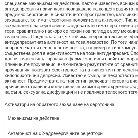
специален механизъм на действие. Както е известно, всички
антидепресанти причиняват повишаване на концентрацията н
предимно серотонин, в синаптичното пространство, като инхи
захващане, т.е. имат серотонин-положителна активност. Тиан
захващането на серотонин и следователно има серотонин-отр
това, сравнително наскоро се появи нов поглед върху механи
тианептина. Предполага се, че той има невропротективни ефе
антидепресантната активност на това лекарство. По този начи
неврогенезата и невропластичността, например в хипокампуса
съществена роля в ефективността на този антидепресант. С
данни, тианептинът проявява фармакологични свойства, хара
Клиничните проучвания, включително резултатите от сравни
проучвания, показват ефективността на тианептин при лечени
хипопсихотични депресии. Известно е също, че лекарството 
активност. Предимствата на тианептин включват неговата вис
причинява странични когнитивни, психомоторни сърдечно-съ
на съня, сексуална дисфункция и не повлиява телесното тегл
Активатори на обратното захващане на серотонина
Механизъм на действие
Антагонист на α2-адренергичните рецептори