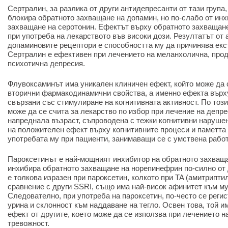
Сертралин, за разлика от други антидепресанти от тази група
блокира обратното захващане на допамин, но по-слабо от ин
захващане на серотонин. Ефектът върху обратното захващан
при употреба на лекарството във високи дози. Резултатът от
допаминовите рецептори е способността му да причинява ек
Сертралин е ефективен при лечението на меланхолична, про
психотична депресия.
Флувоксаминът има уникален клиничен ефект, който може да 
вторични фармакодинамични свойства, а именно ефекта върху
свързани със стимулиране на когнитивната активност. По тоз
може да се счита за лекарство по избор при лечение на депре
напреднала възраст, съпроводена с тежки когнитивни нарушен
на положителен ефект върху когнитивните процеси и паметта
употребата му при пациенти, занимаващи се с умствена работ
Пароксетинът е най-мощният инхибитор на обратното захваща
инхибира обратното захващане на норепинефрин по-силно от 
е толкова изразен при пароксетин, колкото при TA (амитриптил
сравнение с други SSRI, също има най-висок афинитет към м
Следователно, при употреба на пароксетин, по-често се регис
урина и склонност към наддаване на тегло. Освен това, той и
ефект от другите, което може да се използва при лечението н
тревожност.