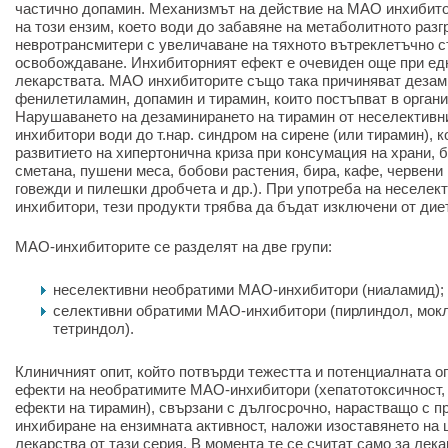
частично допамин. Механизмът на действие на МАО инхибито
на този ензим, което води до забавяне на метаболитното раз
невротрансмитери с увеличаване на тяхното вътреклетъчно 
освобождаване. Инхибиторният ефект е очевиден още при ед
лекарствата. МАО инхибиторите също така причиняват дезам
фенилетиламин, допамин и тирамин, които постъпват в органи
Нарушаването на дезаминирането на тирамин от неселектив
инхибитори води до т.нар. синдром на сирене (или тирамин), к
развитието на хипертонична криза при консумация на храни, б
сметана, пушени меса, бобови растения, бира, кафе, червени 
говежди и пилешки дробчета и др.). При употреба на неселе
инхибитори, тези продукти трябва да бъдат изключени от дие
МАО-инхибиторите се разделят на две групи:
неселективни необратими МАО-инхибитори (ниаламид);
селективни обратими МАО-инхибитори (пирлиндол, мок
тетриндол).
Клиничният опит, който потвърди тежестта и потенциалната о
ефекти на необратимите МАО-инхибитори (хепатотоксичност,
ефекти на тирамин), свързани с дългосрочно, нарастващо с 
инхибиране на ензимната активност, наложи изоставянето на
лекарства от тази серия. В момента те се считат само за лека