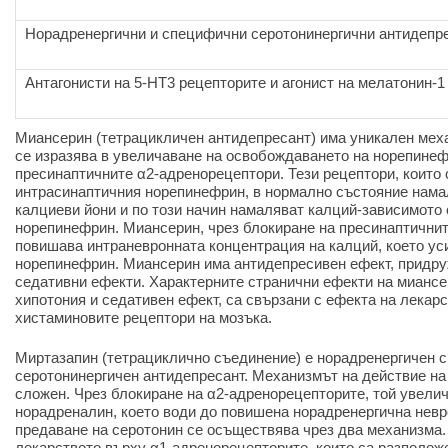
Норадренергични и специфични серотонинергични антидепр
Антагонисти на 5-HT3 рецепторите и агонист на мелатонин-1
Миансерин (тетрацикличен антидепресант) има уникален меха
се изразява в увеличаване на освобождаването на норепинеф
пресинаптичните α2-адренорецептори. Тези рецептори, които 
интрасинаптичния норепинефрин, в нормално състояние нама
калциеви йони и по този начин намаляват калций-зависимото
норепинефрин. Миансерин, чрез блокиране на пресинаптични
повишава интраневронната концентрация на калций, което у
норепинефрин. Миансерин има антидепресивен ефект, придру
седативни ефекти. Характерните странични ефекти на миансе
хипотония и седативен ефект, са свързани с ефекта на лекарс
хистаминовите рецептори на мозъка.
Миртазапин (тетрациклично съединение) е норадренергичен 
серотонинергичен антидепресант. Механизмът на действие на
сложен. Чрез блокиране на α2-адренорецепторите, той увели
норадреналин, което води до повишена норадренергична нев
предаване на серотонин се осъществява чрез два механизма. 
лекарството върху α1-адренорецепторите, които са разполож