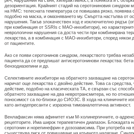
реч, нарушения на съня, хиперактивност, а понякога и с обър
дезориентация. Крайният стадий на серотониновия синдром м
на НМС: телесната температура се повишава рязко, появява с
подобно на маска, и омазняването му. Смъртта настъпва от о
нарушения. Такъв злокачествен ход е изключително рядък (о
при комбинация от SSRIs с МАО-инхибитори), но характернит
неврологични нарушения са доста чести при комбинирана тер
лекарства, а в комбинация с МАО-инхибитори, според някои д
от пациентите.
Ако се появи серотонинов синдром, лекарството трябва незаб
пациента да се предпишат антисеротонинови лекарства: бета
бензодиазепини и др.
Селективните инхибитори на обратното захващане на серото
наричат още лекарства с двойно действие. Това са средства,
действие, подобно на класическата ТА, е свързан със способ
обратното захващане на два невротрансмитера, но по отноше
поносимост са по-близки до СИОЗС. В хода на клиничните изп
като антидепресанти с изразена тимоаналептична активност.
Венлафаксин няма афинитет към М-холинергичните, α-адрен
рецепторите. Има широк терапевтичен диапазон. Блокадата н
серотонин и норепинефрин е дозозависима. При употреба на в
съществува риск от повишаване на кръвното налягане. Синдр