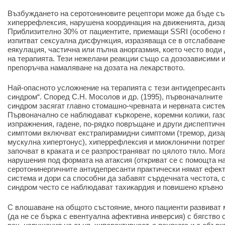
Възбуждането на серотониновите рецептори може да бъде съ
хиперрефлексия, нарушена координация на движенията, дизар
Приблизително 30% от пациентите, приемащи SSRI (особено п
изпитват сексуална дисфункция, изразяваща се в отслабване
еякулация, частична или пълна аноргазмия, което често води
на терапията. Тези нежелани реакции също са дозозависими и 
препоръчва намаляване на дозата на лекарството.
Най-опасното усложнение на терапията с тези антидепресант
синдром“. Според С.Н. Мосолов и др. (1995), първоначалните
синдром засягат главно стомашно-чревната и нервната систем
Първоначално се наблюдават къркорене, коремни колики, газ
изпражнения, гадене, по-рядко повръщане и други диспептич
симптоми включват екстрапирамидни симптоми (тремор, дизар
мускулна хипертонус), хиперрефлексия и миоклонични потреп
започват в краката и се разпространяват по цялото тяло. Мог
нарушения под формата на атаксия (откриват се с помощта на
серотонинергичните антидепресанти практически нямат ефек
система и дори са способни да забавят сърдечната честота, 
синдром често се наблюдават тахикардия и повишено кръвно 
С влошаване на общото състояние, много пациенти развиват
(да не се бърка с евентуална афективна инверсия) с бягство 