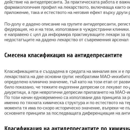
действие на антидепресанта. За практическата работа е важн
фармакологичния профил на лекарството, включваща както ос
приложение, така и естеството на неговия ефект върху други 
По-долу е дадено описание на групите антидепресанти, регис
федерация, но и на тези, използвани в чуждестранни клиники
е направено с цел да информира практикуващите лекари за п
недостатъците на дадено лекарство от съвременния арсенал 
Смесена класификация на антидепресантите
Класификацията е създадена в средата на миналия век и е п
лекарствата на две основни групи: необратими МАО-инхибито
определено клинично значение, тъй като на този етап от разв
било показано, че тежките ендогенни депресии се лекуват по
диуретици, а при невротични депресии прилагането на МАО-и
По този начин едновременно са използвани два принципа за р
именно по тяхната химическа структура и по естеството на те
момента тя има по-скоро историческо значение, въпреки че 
основните принципи за последващата диференциация на анти
Класификация на антидепресантите по химичн