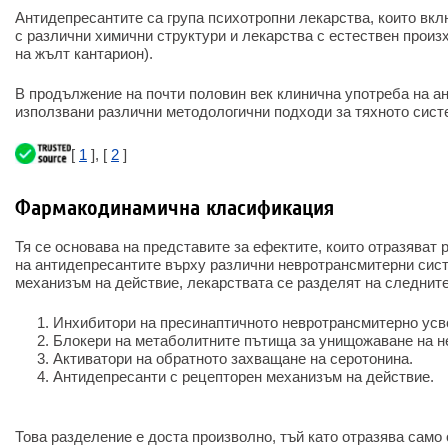
Антидепресантите са група психотропни лекарства, които вк
с различни химични структури и лекарства с естествен произ
на жълт кантарион).
В продължение на почти половин век клинична употреба на а
използвани различни методологични подходи за тяхното сист
[
1
], [
2
]
Фармакодинамична класификация
Тя се основава на представите за ефектите, които отразяват 
на антидепресантите върху различни невротрансмитерни сис
механизъм на действие, лекарствата се разделят на следните
Инхибитори на пресинаптичното невротрансмитерно усв
Блокери на метаболитните пътища за унищожаване на н
Активатори на обратното захващане на серотонина.
Антидепресанти с рецепторен механизъм на действие.
Това разделение е доста произволно, тъй като отразява сам