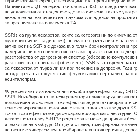
кардиотоксичен ефект, е необходимо ЕКГ преди предписване н
Пациентите с QT интервал по-голям от 450 ms представляват 
на усложнения от сърдечно-съдовата система, така че употре
нежелателна; наличието на глаукома или аденом на простата
за предписване на класическа ТА.
SSRIs са група лекарства, които са хетерогенни по химична ст
мултициклични съединения), но имат общ механизъм на дейс
активност на SSRIs е доказана в голям брой контролирани пр
намерили широко приложение не само при лечението на депре
разстройства от депресивния спектър (обсесивно-компулсив
разстройства, социална фобия и др.). SSRIs в съвременната 
са лекарства от първа линия при лечение на депресия. Тази г
антидепресанта: флуоксетин, флувоксамин, сертралин, парок
есциталопрам.
Флуоксетинът има най-силния инхибиторен ефект върху 5-HT2
SSRI. Инхибирането на тези рецептори влияе върху активнос
допаминовата система. Този ефект определя активиращите св
които са изразени в по-голяма степен, отколкото при други S
точка, този ефект може да се характеризира като несигурен. 
лекарството върху 5-HT2c рецепторите може да причини без
и развитие на възбуда. От друга страна, този фармакологиче
пациенти с хиперсомния, инхибиране и апатоанергични депре