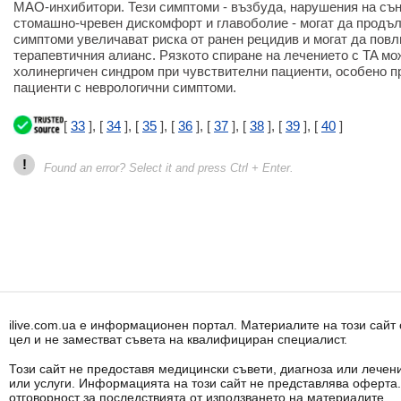
MAO-инхибитори. Тези симптоми - възбуда, нарушения на сън
стомашно-чревен дискомфорт и главоболие - могат да продъл
симптоми увеличават риска от ранен рецидив и могат да повл
терапевтичния алианс. Рязкото спиране на лечението с TA мо
холинергичен синдром при чувствителни пациенти, особено п
пациенти с неврологични симптоми.
[
33
], [
34
], [
35
], [
36
], [
37
], [
38
], [
39
], [
40
]
!
Found an error? Select it and press Ctrl + Enter.
ilive.com.ua е информационен портал. Материалите на този сай
цел и не заместват съвета на квалифициран специалист.
Този сайт не предоставя медицински съвети, диагноза или лечени
или услуги. Информацията на този сайт не представлява оферта
отговорност за последствията от използването на материалите.