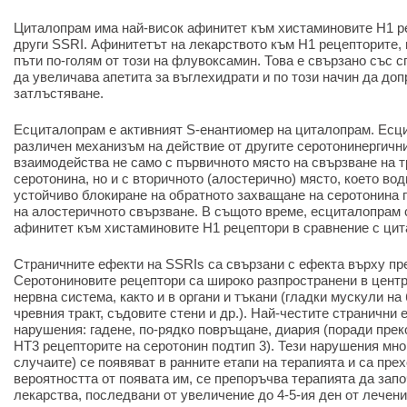
Циталопрам има най-висок афинитет към хистаминовите H1 р
други SSRI. Афинитетът на лекарството към H1 рецепторите, 
пъти по-голям от този на флувоксамин. Това е свързано със 
да увеличава апетита за въглехидрати и по този начин да доп
затлъстяване.
Есциталопрам е активният S-енантиомер на циталопрам. Есц
различен механизъм на действие от другите серотонинергични
взаимодейства не само с първичното място на свързване на т
серотонина, но и с вторичното (алостерично) място, което во
устойчиво блокиране на обратното захващане на серотонина
на алостеричното свързване. В същото време, есциталопрам 
афинитет към хистаминовите H1 рецептори в сравнение с ци
Страничните ефекти на SSRIs са свързани с ефекта върху пр
Серотониновите рецептори са широко разпространени в цент
нервна система, както и в органи и тъкани (гладки мускули на
чревния тракт, съдовите стени и др.). Най-честите странични
нарушения: гадене, по-рядко повръщане, диария (поради прек
HT3 рецепторите на серотонин подтип 3). Тези нарушения мног
случаите) се появяват в ранните етапи на терапията и са пре
вероятността от появата им, се препоръчва терапията да запо
лекарства, последвани от увеличение до 4-5-ия ден от лечени