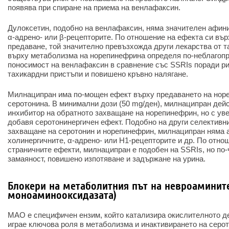
появява при спиране на приема на венлафаксин.
Дулоксетин, подобно на венлафаксин, няма значителен афин
α-адрено- или β-рецепторите. По отношение на ефекта си въ
предаване, той значително превъзхожда други лекарства от т
върху метаболизма на норепинефрина определя по-неблагоп
поносимост на венлафаксин в сравнение със SSRIs поради ри
тахикардни пристъпи и повишено кръвно налягане.
Милнаципран има по-мощен ефект върху предаването на норе
серотонина. В минимални дози (50 mg/ден), милнаципран дей
инхибитор на обратното захващане на норепинефрин, но с ув
добавя серотонинергичен ефект. Подобно на други селективн
захващане на серотонин и норепинефрин, милнаципран няма 
холинергичните, α-адрено- или H1-рецепторите и др. По отно
страничните ефекти, милнаципран е подобен на SSRIs, но по-
замаяност, повишено изпотяване и задържане на урина.
Блокери на метаболитния път на невроамините
моноаминооксидазата)
МАО е специфичен ензим, който катализира окислителното д
играе ключова роля в метаболизма и инактивирането на серо