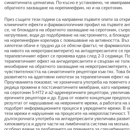
синаптичната цепнатина. По-късно е установено, че имипрам
обратното захващане на норепинефрин, но и на серотонин.
През същите тези години са направени първите опити за откр
клиничните ефекти и фармакологичния профил на първите ан
се, че блокадата на обратното захващане на серотонин, съпр
натрупване, води до подобряване на настроението, а блокада
на норепинефрин корелира с повишаване на активността. Въз
хипотези обаче е трудно да се обясни фактът, че фармаколо
на нивото на невротрансмитерите) на антидепресантите се про
терапевтичният ефект се проявява едва след 2-3 седмици. По
терапевтичният ефект на антидепресантите е свързан не тол
инхибиране на обратното захващане на невротрансмитерите, 
чувствителността на синаптичните рецептори към тях. Това 
развитието на адаптивни хипотези за терапевтичния ефект на
Проучванията показват, че хроничната употреба на повечето
редица промени в постсинаптичните мембрани, като наприме
на серотонин 5-HT2 и a2-адренергичните рецептори, увелича
ергичните рецептори и др. Една от новите концепции предпола
резултат от нарушаване на невронните мрежи, а работата на 
подобрят информационните процеси в увредените мрежи. В о
тези мрежи е нарушение на процесите на невропластичност. Та
дългосрочната употреба на антидепресанти увеличава развит
хипокампуса и други части на лимбичната система на мозъка
особено важни за разбирането на причината за специфичното