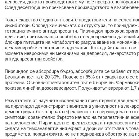
депресия, докато производството му не е прекратено поради 
След десетгодишно прекъсване производството е възобновено
Това лекарство е един от първите представители на селекти
инхибитори. Според химическата си структура, то принадлежи
тетрацикличните антидепресанти. Пирлиндол проявява ориги
действие, притежаващ способността едновременно да инхиби
блокира пътищата на метаболитно разрушаване на моноамини
дезаминирайки серотонин и адреналин. Като действа по този 
момента неврохимични механизми на депресия, лекарството 
антидепресантни свойства.
Пирлиндол се абсорбира бързо, абсорбцията се забавя от пр
Бионаличността е 20-30%. Повече от 95% от лекарството се 
протеини. Основният метаболитен път е бъбречен. Фармакоки
показва линейна дозозависимост. Полуживотът варира от 1,7 д
Резултатите от научните изследвания през първите две десе
на пирлиндол демонстрират значителна уникалност на лекарс
демонстрират безспорната ефективност на пирлиндола по от
симптоми, сравнително бързото начало на терапевтичния ефе
на приложение. Пирлиндол не превъзхожда антидепресантите
силата на тимоаналептичния ефект и дори им отстъпва в това
предимства, поради факта, че не предизвиква обостряне на п