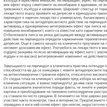
възбуда и афективна инверсия. Активиращият ефект на пирли
мек ефект върху симптомите на инхибиране и адинамия, не в
тревожност, възбуда и напрежение. Широкият спектър от тер
лекарството върху проявите на депресия е единодушно призна
пирлиндол е наречен лекарство с универсално, балансирано 
характеристика на антидепресантното действие на пирлиндол
активиращ и едновременно антитревожен ефект при липса на
повишена инхибираност, които са известни като характерни з
Отбелязаната липса на рязка дисоциация между активиращот
действие на пирлиндола определи хармоничния терапевтичен
депресия. Още в самото начало на клиничното проучване на 
неговият дозозависим ефект. Употребата на лекарството в мал
mg/ден) разкрива по-ясно активиращия му ефект, като с увели
mg/ден и по-високо) антитревожният компонент на действието
Завръщането на пирлиндол в клиничната практика потвърди н
способността му да се конкурира с новите антидепресанти по
на антихолинергични странични ефекти, относително високата
От гледна точка на клиницист, изправен пред избора на антид
клинична ситуация, е важно пирлиндолът да има своя терапев
са се разширили значително поради факта, че леките и умере
картина и преобладаване на тревожно-хипохондрични разстро
са станали по-често срещани. В лечението на тези широко ра
участват както психиатри, така и интернисти. Предписването
оправдано и носи най-голям ефект при неясни, недостатъчно