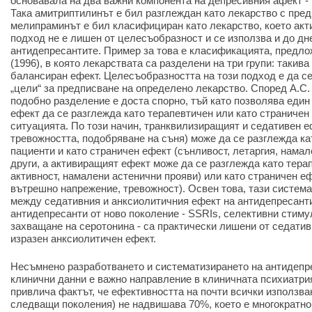
основавала на два важни компонента на депресивния афект -
Така амитриптилинът е бил разглеждан като лекарство с пред
мелипраминът е бил класифициран като лекарство, което акт
подход не е лишен от целесъобразност и се използва и до дн
антидепресантите. Пример за това е класификацията, предло
(1996), в която лекарствата са разделени на три групи: такив
балансиран ефект. Целесъобразността на този подход е да с
„цели“ за предписване на определено лекарство. Според А.С.
подобно разделение е доста спорно, тъй като позволява еди
ефект да се разглежда като терапевтичен или като страничен
ситуацията. По този начин, транквилизиращият и седативен 
тревожността, подобряване на съня) може да се разглежда ка
пациенти и като страничен ефект (сънливост, летаргия, нама
други, а активиращият ефект може да се разглежда като тера
активност, намалени астенични прояви) или като страничен е
вътрешно напрежение, тревожност). Освен това, тази система
между седативния и анксиолитичния ефект на антидепресант
антидепресанти от ново поколение - SSRIs, селективни стиму
захващане на серотонина - са практически лишени от седатив
изразен анксиолитичен ефект.
Несъмнено разработването и систематизирането на антидепр
клинични данни е важно направление в клиничната психиатри
привлича фактът, че ефективността на почти всички използва
следващи поколения) не надвишава 70%, което е многократн