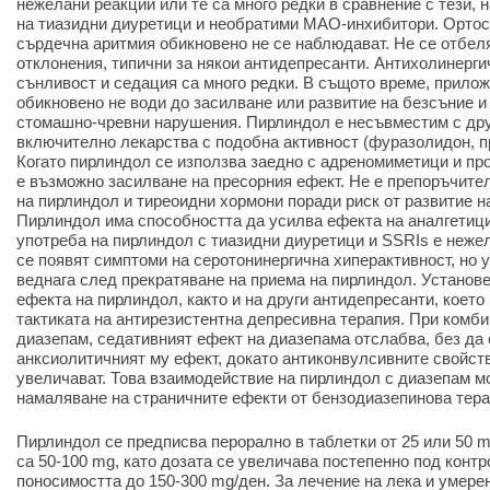
нежелани реакции или те са много редки в сравнение с тези,
на тиазидни диуретици и необратими МАО-инхибитори. Ортос
сърдечна аритмия обикновено не се наблюдават. Не се отбел
отклонения, типични за някои антидепресанти. Антихолинерги
сънливост и седация са много редки. В същото време, прило
обикновено не води до засилване или развитие на безсъние и
стомашно-чревни нарушения. Пирлиндол е несъвместим с др
включително лекарства с подобна активност (фуразолидон, п
Когато пирлиндол се използва заедно с адреномиметици и пр
е възможно засилване на пресорния ефект. Не е препоръчит
на пирлиндол и тиреоидни хормони поради риск от развитие н
Пирлиндол има способността да усилва ефекта на аналгетиц
употреба на пирлиндол с тиазидни диуретици и SSRIs е нежел
се появят симптоми на серотонинергична хиперактивност, но 
веднага след прекратяване на приема на пирлиндол. Установе
ефекта на пирлиндол, както и на други антидепресанти, което
тактиката на антирезистентна депресивна терапия. При комб
диазепам, седативният ефект на диазепама отслабва, без да
анксиолитичният му ефект, докато антиконвулсивните свойст
увеличават. Това взаимодействие на пирлиндол с диазепам мо
намаляване на страничните ефекти от бензодиазепинова тера
Пирлиндол се предписва перорално в таблетки от 25 или 50 
са 50-100 mg, като дозата се увеличава постепенно под контр
поносимостта до 150-300 mg/ден. За лечение на лека и умере