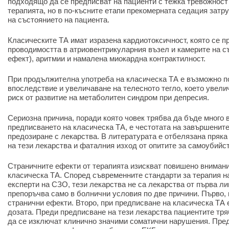
подходящо да се предписват на пациенти с тежка тревожност 
терапията, но в по-късните етапи прекомерната седация затр
на състоянието на пациента.
Класическите ТА имат изразена кардиотоксичност, която се п
проводимостта в атриовентрикуларния възел и камерите на с
ефект), аритмии и намалена миокардна контрактилност.
При продължителна употреба на класическа ТА е възможно по
впоследствие и увеличаване на телесното тегло, което увели
риск от развитие на метаболитен синдром при депресия.
Сериозна причина, поради която човек трябва да бъде много 
предписването на класическа ТА, е честотата на завършенит
предозиране с лекарства. В литературата е отбелязана пряк
на тези лекарства и фаталния изход от опитите за самоубийст
Страничните ефекти от терапията изискват повишено внимани
класическа ТА. Според съвременните стандарти за терапия н
експерти на СЗО, тези лекарства не са лекарства от първа ли
препоръчва само в болнични условия по две причини. Първо,
странични ефекти. Второ, при предписване на класическа ТА 
дозата. Преди предписване на тези лекарства пациентите тря
да се изключат клинично значими соматични нарушения. Пре