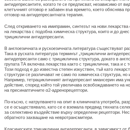
антидепресантите, когато те се предписват, независимо от ви
клетъчният отговор е забавен във времето, което обяснява п
отговор на антидепресантната терапия.
След откриването на имипрамин, синтезът на нови лекарства
на лекарства с подобна химическа структура, които и до дне
трициклични антидепресанти.
В англоезичната и рускоезичната литература съществуват ра
Така в руската литература терминът „трициклични антидепрес
антидепресанти само с трициклична структура, докато в англ
групата ТА включва лекарства както с трициклични, така и с 
Този подход е до известна степен изкуствен, тъй като лекарст
структури се различават не само по химическа структура, но 
Например, тетрацикличният антидепресант миансерин има ун
действие, според който той увеличава освобождаването на н
на пресинаптичните α2-адренорецептори.
По-късно, с натрупването на опит в клиничната употреба, ра
се е осъществявало, като се е вземала предвид тяхната селек
за селективно въздействие върху определени рецептори. Нес
обратното захващане на невротрансмитери.
Класическите трициклични антидепресанти, в зависимост от б