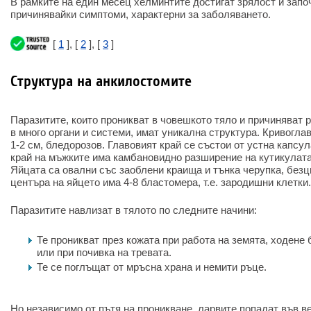
В рамките на един месец хелминтите достигат зрялост и запо
причинявайки симптоми, характерни за заболяването.
[
1
], [
2
], [
3
]
Структура на анкилостомите
Паразитите, които проникват в човешкото тяло и причиняват 
в много органи и системи, имат уникална структура. Кривогла
1-2 см, бледорозов. Главовият край се състои от устна капсу
край на мъжките има камбановидно разширение на кутикулата, 
Яйцата са овални със заоблени краища и тънка черупка, безц
центъра на яйцето има 4-8 бластомера, т.е. зародишни клетки.
Паразитите навлизат в тялото по следните начини:
Те проникват през кожата при работа на земята, ходене 
или при почивка на тревата.
Те се поглъщат от мръсна храна и немити ръце.
Но независимо от пътя на проникване, ларвите попадат във в