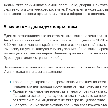
Хелминтите причиняват анемия, повръщане, диария. При тота
умственото и физическото развитие. Инфекцията може да бъ
се спазват основни правила за лична и обществена хигиена.
Анкилостома дванадесетопръстника
Един от разновидностите на хелминтите, които паразитират в
Ancylostoma duodenale. Женският паразит е с дължина 10-18 
8-10 мм, като главният край на червея е извит към гръбната с
фуниевидна устна капсула с кутикуларни зъби, с които параз
лигавицата на тънките черва. Задният край на тялото на мъж
бурса (два големи странични лоба).
Заразяването става през кожата на краката при ходене бос по
Има няколко начина за заразяване:
Трансплацентарната е вътрематочна инфекция по хемато
плацентата или поради проникване от перитонеума в мат
Хранителна - ларвите навлизат в тялото през устната ку
Паразитът живее в дванадесетопръстника, като се прикр
острите си зъби. Индивидът не мигрира из цялото тяло.
Перкутанно - червеят активно прониква през кожата във 