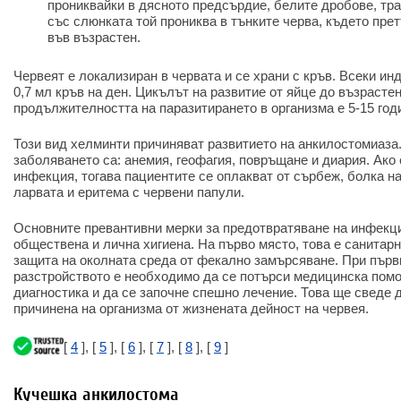
прониквайки в дясното предсърдие, белите дробове, тр
със слюнката той прониква в тънките черва, където пр
във възрастен.
Червеят е локализиран в червата и се храни с кръв. Всеки ин
0,7 мл кръв на ден. Цикълът на развитие от яйце до възрастен
продължителността на паразитирането в организма е 5-15 год
Този вид хелминти причиняват развитието на анкилостомиаза
заболяването са: анемия, геофагия, повръщане и диария. Ако
инфекция, тогава пациентите се оплакват от сърбеж, болка н
ларвата и еритема с червени папули.
Основните превантивни мерки за предотвратяване на инфекци
обществена и лична хигиена. На първо място, това е санитар
защита на околната среда от фекално замърсяване. При първ
разстройството е необходимо да се потърси медицинска помо
диагностика и да се започне спешно лечение. Това ще сведе 
причинена на организма от жизнената дейност на червея.
[
4
], [
5
], [
6
], [
7
], [
8
], [
9
]
Кучешка анкилостома