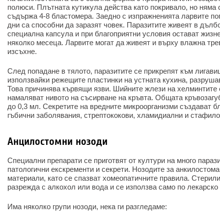
полюси. Плътната кутикула действа като покривало, но няма 
съдържа 4-8 бластомера. Заедно с изпражненията ларвите поп
дни са способни да заразят човек. Паразитите живеят в дълбо
специална капсула и при благоприятни условия остават жизн
няколко месеца. Ларвите могат да живеят и върху влажна трева
изсъхне.
След попадане в тялото, паразитите се прикрепят към лигавиц
използвайки режещите пластинки на устната кухина, разрушав
Това причинява кървящи язви. Шийните жлези на хелминтите 
намаляват нивото на съсирване на кръвта. Общата кръвозагу
до 0,3 мл. Секретите на вредните микроорганизми създават б
гъбични заболявания, стрептококови, хламидиални и стафил
Анцилостомни нозоди
Специални препарати се приготвят от култури на много параз
патологични екскременти и секрети. Нозодите за анкилостома
материали, като се спазват хомеопатичните правила. Стерил
разрежда с алкохол или вода и се използва само по лекарско
Има няколко групи нозоди, нека ги разгледаме: