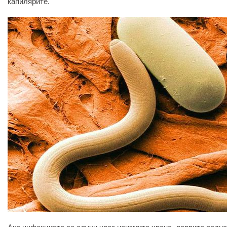
капилярите.