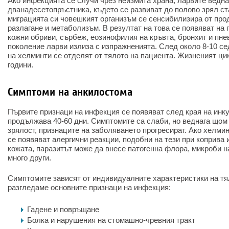
Ако инфекцията се случи чрез неизмита храна, ларвите ведна
дванадесетопръстника, където се развиват до полово зрял ст
миграцията си човешкият организъм се сенсибилизира от про
разлагане и метаболизъм. В резултат на това се появяват на
кожни обриви, сърбеж, еозинофилия на кръвта, бронхит и пн
поколение ларви излиза с изпражненията. След около 8-10 с
на хелминти се отделят от тялото на пациента. Жизненият цик
години.
Симптоми на анкилостома
Първите признаци на инфекция се появяват след края на инк
продължава 40-60 дни. Симптомите са слаби, но веднага щом
зрялост, признаците на заболяването прогресират. Ако хелмин
се появяват алергични реакции, подобни на тези при коприва
кожата, паразитът може да внесе патогенна флора, микроби н
много други.
Симптомите зависят от индивидуалните характеристики на тя
разгледаме основните признаци на инфекция:
Гадене и повръщане
Болка и нарушения на стомашно-чревния тракт