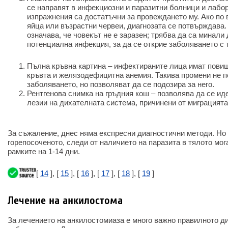
се направят в инфекциозни и паразитни болници и лабо
изпражнения са достатъчни за провеждането му. Ако по 
яйца или възрастни червеи, диагнозата се потвърждава.
означава, че човекът не е заразен; трябва да са минали
потенциална инфекция, за да се открие заболяването с 
Пълна кръвна картина – инфектираните лица имат пови
кръвта и желязодефицитна анемия. Такива промени не 
заболяването, но позволяват да се подозира за него.
Рентгенова снимка на гръдния кош – позволява да се и
лезии на дихателната система, причинени от миграцията
За съжаление, днес няма експресни диагностични методи. Но
горепосоченото, следи от наличието на паразита в тялото мог
рамките на 1-14 дни.
[
14
], [
15
], [
16
], [
17
], [
18
], [
19
]
Лечение на анкилостома
За лечението на анкилостомиаза е много важно правилното д