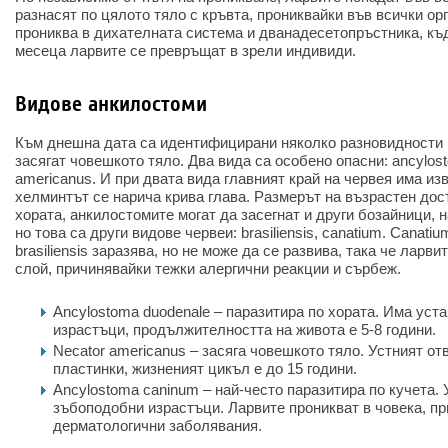
разнасят по цялото тяло с кръвта, прониквайки във всички ор
прониква в дихателната система и дванадесетопръстника, къд
месеца ларвите се превръщат в зрели индивиди.
Видове анкилостоми
Към днешна дата са идентифицирани няколко разновидности н
засягат човешкото тяло. Два вида са особено опасни: ancylost
americanus. И при двата вида главният край на червея има из
хелминтът се нарича крива глава. Размерът на възрастен дост
хората, анкилостомите могат да засегнат и други бозайници,
но това са други видове червеи: brasiliensis, canatium. Canatiu
brasiliensis заразява, но не може да се развива, така че ларв
слой, причинявайки тежки алергични реакции и сърбеж.
Ancylostoma duodenale – паразитира по хората. Има уст
израстъци, продължителността на живота е 5-8 години.
Necator americanus – засяга човешкото тяло. Устният о
пластинки, жизненият цикъл е до 15 години.
Ancylostoma caninum – най-често паразитира по кучета. 
зъбоподобни израстъци. Ларвите проникват в човека, п
дерматологични заболявания.