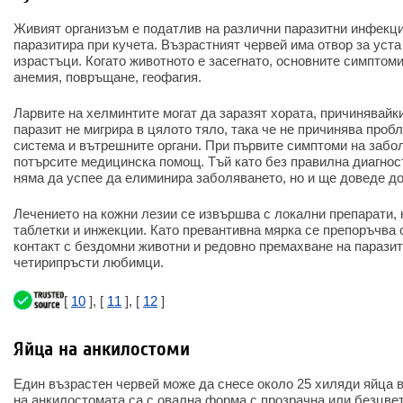
Живият организъм е податлив на различни паразитни инфекци
паразитира при кучета. Възрастният червей има отвор за уст
израстъци. Когато животното е засегнато, основните симптоми
анемия, повръщане, геофагия.
Ларвите на хелминтите могат да заразят хората, причинявайки
паразит не мигрира в цялото тяло, така че не причинява проб
система и вътрешните органи. При първите симптоми на забо
потърсите медицинска помощ. Тъй като без правилна диагнос
няма да успее да елиминира заболяването, но и ще доведе д
Лечението на кожни лезии се извършва с локални препарати, 
таблетки и инжекции. Като превантивна мярка се препоръчва 
контакт с бездомни животни и редовно премахване на парази
четирипръсти любимци.
[
10
], [
11
], [
12
]
Яйца на анкилостоми
Един възрастен червей може да снесе около 25 хиляди яйца в
на анкилостомата са с овална форма с прозрачна или безцвет