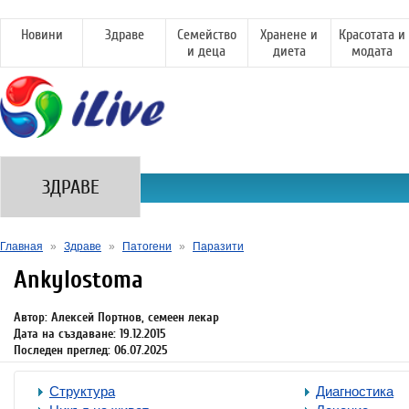
Новини
Здраве
Семейство
Хранене и
Красотата и
и деца
диета
модата
ЗДРАВЕ
Главная
»
Здраве
»
Патогени
»
Паразити
Ankylostoma
Автор: Алексей Портнов, семеен лекар
Дата на създаване: 19.12.2015
Последен преглед: 06.07.2025
Структура
Диагностика