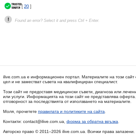
[
20
]
!
Found an error? Select it and press Ctrl + Enter.
ilive.com.ua е информационен портал. Материалите на този сай
цел и не заместват съвета на квалифициран специалист.
Този сайт не предоставя медицински съвети, диагноза или лечени
или услуги. Информацията на този сайт не представлява оферта
отговорност за последствията от използването на материалите.
Моля, прочетете
правилата и политиките на сайта
.
Контакти: contact@ilive.com.ua,
форма за обратна връзка
.
Авторско право © 2011–2026 ilive.com.ua. Всички права запазени.