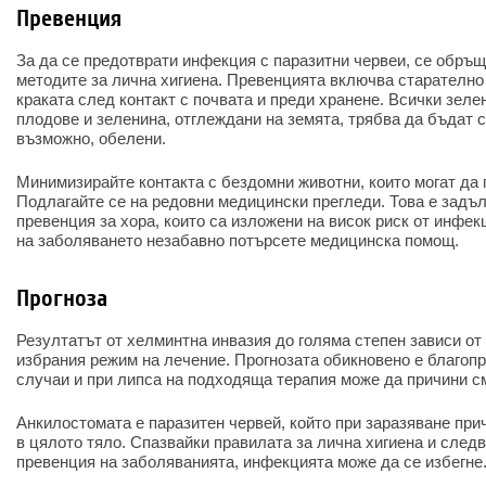
Превенция
За да се предотврати инфекция с паразитни червеи, се обръ
методите за лична хигиена. Превенцията включва старателно
краката след контакт с почвата и преди хранене. Всички зеле
плодове и зеленина, отглеждани на земята, трябва да бъдат с
възможно, обелени.
Минимизирайте контакта с бездомни животни, които могат да
Подлагайте се на редовни медицински прегледи. Това е задъ
превенция за хора, които са изложени на висок риск от инфе
на заболяването незабавно потърсете медицинска помощ.
Прогноза
Резултатът от хелминтна инвазия до голяма степен зависи от
избрания режим на лечение. Прогнозата обикновено е благопр
случаи и при липса на подходяща терапия може да причини с
Анкилостомата е паразитен червей, който при заразяване при
в цялото тяло. Спазвайки правилата за лична хигиена и след
превенция на заболяванията, инфекцията може да се избегне