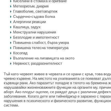
Киселини в стомаха и оригване
Метеоризъм, диария
Главоболие, световъртеж
Сърдечно-съдова болка
Алергични реакции
Кашлица, задух
Менструални нарушения
Безплодие и импотентност
Повишена слабост, бърза умора
Повишена телесна температура
Косопад
Възпаление на лигавицата на окото
Нервност, раздразнителност
Тъй като червеят живее в червата и се храни с кръв, това во
чревно кървене. На мястото на ухапванията се появяват дъл
кървящи рани. Ако паразитът попадне в тялото на бременна же
нарушавайки жизненоважните функции на органите му, причин
аборт. Ако плодът оцелее, се раждат деца с различни дефек
заболявания. Когато дете или тийнейджър е заразено с параз
нарушения в психическото и физическото развитие, функциони
системи.