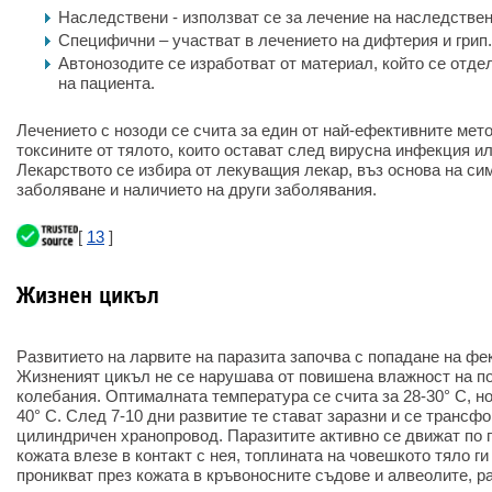
Наследствени - използват се за лечение на наследстве
Специфични – участват в лечението на дифтерия и грип.
Автонозодите се изработват от материал, който се отдел
на пациента.
Лечението с нозоди се счита за един от най-ефективните мет
токсините от тялото, които остават след вирусна инфекция ил
Лекарството се избира от лекуващия лекар, въз основа на си
заболяване и наличието на други заболявания.
[
13
]
Жизнен цикъл
Развитието на ларвите на паразита започва с попадане на фек
Жизненият цикъл не се нарушава от повишена влажност на п
колебания. Оптималната температура се счита за 28-30° C, но
40° C. След 7-10 дни развитие те стават заразни и се трансф
цилиндричен хранопровод. Паразитите активно се движат по п
кожата влезе в контакт с нея, топлината на човешкото тяло г
проникват през кожата в кръвоносните съдове и алвеолите, р