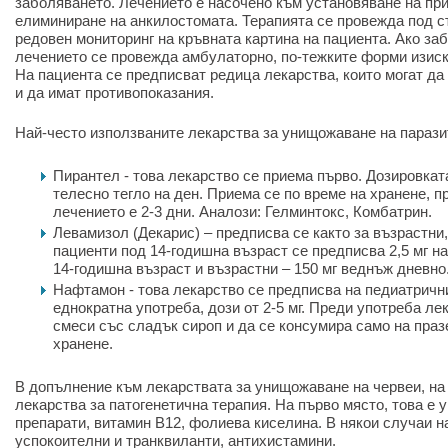
заболяването. Лечението е насочено към установяване на прич
елиминиране на анкилостомата. Терапията се провежда под ст
редовен мониторинг на кръвната картина на пациента. Ако заб
лечението се провежда амбулаторно, по-тежките форми изиск
На пациента се предписват редица лекарства, които могат да
и да имат противопоказания.
Най-често използваните лекарства за унищожаване на парази
Пирантел - това лекарство се приема първо. Дозировката
телесно тегло на ден. Приема се по време на хранене, 
лечението е 2-3 дни. Аналози: Гелминтокс, Комбатрин.
Левамизол (Декарис) – предписва се както за възрастни,
пациенти под 14-годишна възраст се предписва 2,5 мг на 
14-годишна възраст и възрастни – 150 мг веднъж дневно
Нафтамон - това лекарство се предписва на педиатричн
еднократна употреба, дози от 2-5 мг. Преди употреба ле
смеси със сладък сироп и да се консумира само на праз
хранене.
В допълнение към лекарствата за унищожаване на червеи, на
лекарства за патогенетична терапия. На първо място, това е 
препарати, витамин В12, фолиева киселина. В някои случаи н
успокоителни и транквиланти, антихистамини.