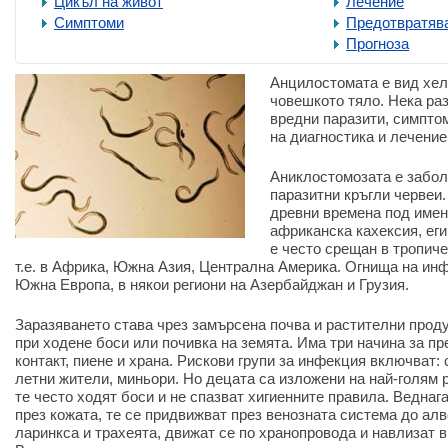
Цикъл на живот
Лечение
Симптоми
Предотвратяв
Прогноза
Анцилостомата е вид хел
човешкото тяло. Нека ра
вредни паразити, симпто
на диагностика и лечение
Аниклостомозата е забол
паразитни кръгли червеи.
древни времена под имен
африканска кахексия, ег
е често срещан в тропиче
т.е. в Африка, Южна Азия, Централна Америка. Огнища на инф
Южна Европа, в някои региони на Азербайджан и Грузия.
Заразяването става чрез замърсена почва и растителни проду
при ходене боси или почивка на земята. Има три начина за п
контакт, пиене и храна. Рискови групи за инфекция включват:
летни жители, миньори. Но децата са изложени на най-голям р
те често ходят боси и не спазват хигиенните правила. Ведна
през кожата, те се придвижват през венозната система до ал
ларинкса и трахеята, движат се по хранопровода и навлизат в