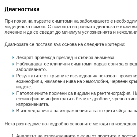
Диагностика
При поява на първите симптоми на заболяването е необходим
медицинска помощ. С помощта на ранната диагноза е възможн
лечение и да се сведат до минимум усложненията и нежелани
Диагнозата се поставя въз основа на следните критерии:
Лекарят провежда преглед и събира анамнеза.
Наблюдават се клинични симптоми, характерни за опре
заболяването.
Резултатите от кръвните изследвания показват промени
еозинофили, намалени нива на хемоглобин, червени кръ
индекс.
Патологичните промени са видими на рентгенография. 
еозинофилни инфилтрати в белите дробове, чревна хипо
изпражненията.
В изследванията на изпражненията са открити яйца на п
Нека разгледаме по-подробно основните методи на изследван
Анализът на изпражненията е един от простите и достъпн