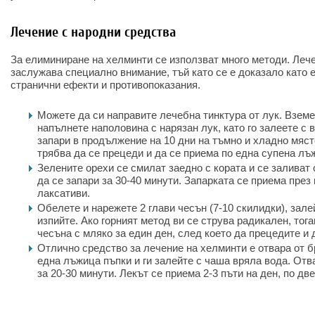
Лечение с народни средства
За елиминиране на хелминти се използват много методи. Леч
заслужава специално внимание, тъй като се е доказало като 
странични ефекти и противопоказания.
Можете да си направите лечебна тинктура от лук. Вземе
напълнете наполовина с нарязан лук, като го залеете с 
запари в продължение на 10 дни на тъмно и хладно мяст
трябва да се прецеди и да се приема по една супена лъ
Зелените орехи се смилат заедно с кората и се заливат 
да се запари за 30-40 минути. Запарката се приема през
лаксативи.
Обелете и нарежете 2 глави чесън (7-10 скилидки), зале
изпийте. Ако горният метод ви се струва радикален, тог
чесъна с мляко за един ден, след което да прецедите и 
Отлично средство за лечение на хелминти е отвара от б
една лъжица пъпки и ги залейте с чаша вряла вода. Отв
за 20-30 минути. Лекът се приема 2-3 пъти на ден, по дв