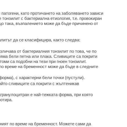
 патогени, като протичането на заболяването зависи
 тонзилит с бактериална етиология, т.е. провокиран
що така, възпалението може да бъде причинено от
илитът да се класифицира, както следва:
азличава от бактериалния тонзилит по това, че по
няма бели петна или плака. Сливиците са покрити
томи са подобни на тези при гноен тонзилит.
 по време на бременност може да бъде в следните
форма), с характерни бели точки (пустули).
ойто сливиците са покрити с жълтеникав
гранулоцитран е най-тежката форма, при която
отира.
аният по време на бременност. Можете сами да