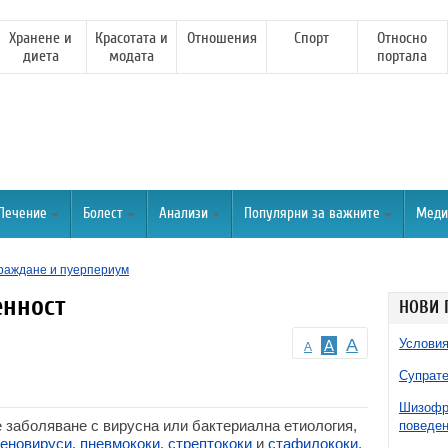
Хранене и
Красотата и
Отношения
Спорт
Относно
диета
модата
портала
Лечение
Болест
Анализи
Популярни за важните
Меди
раждане и пуерпериум
енност
НОВИ 
A
Условия
A
A
Супрате
Шизофре
 заболяване с вирусна или бактериална етиология,
поведен
еновируси
,
пневмококи
,
стрептококи
и
стафилококи
.