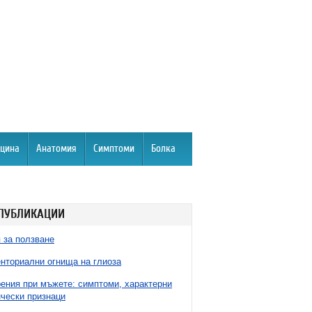
цина
Анатомия
Симптоми
Болка
ПУБЛИКАЦИИ
 за ползване
нториални огнища на глиоза
ния при мъжете: симптоми, характерни
чески признаци