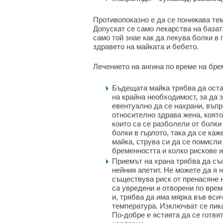
Противопоказно е да се понижава те
Допускат се само лекарства на базат
само той знае как да лекува болки в 
здравето на майката и бебето.
Лечението на ангина по време на бре
Бъдещата майка трябва да оста
на крайна необходимост, за да
евентуално да се нахрани, въпре
относително здрава жена, която 
които са се разболели от болки 
болки в гърлото, така да се каж
майка, струва си да се помисли
бременността и колко рискове и
Приемът на храна трябва да съ
нейния апетит. Не можете да я н
съществува риск от пренасяне н
са увредени и отворени по врем
и, трябва да има мярка във вси
температура. Изключват се пика
По-добре е ястията да се готвя