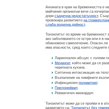
Ангината в края на бременността е не
майчиния организъм вече са изчерпа
дори
сърдечна недостатъчност
. Също
провокира развитието
на гломерулон
слаба родилна дейност
.
Тонзилитът по време на бременност 
ако заболяването се остри или е в н
обикновено самолечение. Опасен ли 
има опасности, сред които следните
Ларингеален абсцес с големи гн
Менингит
, който може да се ра
черепната кухина.
Септична интоксикация на тяло
Възпаление на лимфните възли
Инфекциозен
полиартрит
.
Пиелонефрит
.
Ревматичен миокардит.
Тонзилитът може да се прояви и в ат
развитието си.
Тонзилитът без темпе