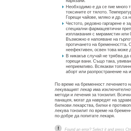
нарязани.
Необходимо е да се пие много т
токсините от тялото. Температу
Горещи чайове, мляко и др. са 
Честото, редовно гаргарене е з
специални фармацевтични преп
изплаквания с мирамистин или 
Възможно е напояване на гърлот
протичането на бременността. 
неефективен, освен това може 
В никакъв случай не трябва да 
горещи вани. Също така, увиван
неприемливо. Всякакви топлинни
аборт или разпространение на 
По време на бременност лечението на
лекуващият лекар има изключителнот
методи и лечения за тонзилит. Всичк
панацея, могат да навредят на здрав
билкови лекарства, билки е противопо
лекува тонзилит по време на бременно
по-добре да попитате лекаря.
!
Found an error? Select it and press Ctr