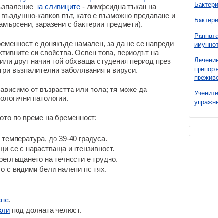
Бактери
възпаление
на сливиците
- лимфоидна тъкан на
 въздушно-капков път, като е възможно предаване и
Бактери
замърсени, заразени с бактерии предмети).
Ранната
ременност е донякъде намален, за да не се навреди
имуннот
ктивните си свойства. Освен това, периодът на
Лечение
 или друг начин той обхваща студения период през
препоръ
стри възпалителни заболявания и вируси.
преживе
зависимо от възрастта или пола; тя може да
Учените
ологични патологии.
упражне
ото по време на бременност:
температура, до 39-40 градуса.
щи се с нарастваща интензивност.
преглъщането на течности е трудно.
то с видими бели налепи по тях.
ене
.
зли
под долната челюст.