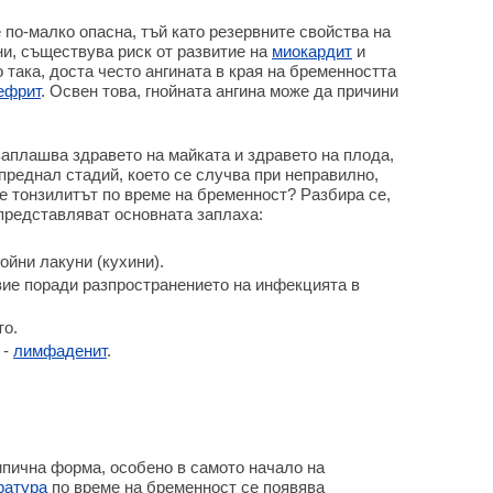
 по-малко опасна, тъй като резервните свойства на
ни, съществува риск от развитие на
миокардит
и
 така, доста често ангината в края на бременността
ефрит
. Освен това, гнойната ангина може да причини
заплашва здравето на майката и здравето на плода,
апреднал стадий, което се случва при неправилно,
е тонзилитът по време на бременност? Разбира се,
 представляват основната заплаха:
ойни лакуни (кухини).
звие поради разпространението на инфекцията в
то.
 -
лимфаденит
.
ипична форма, особено в самото начало на
ратура
по време на бременност се появява