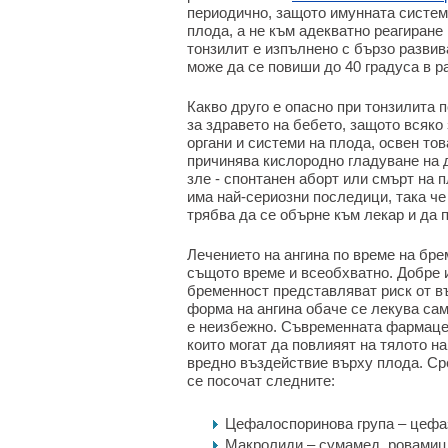
периодично, защото имунната систем
плода, а не към адекватно реагиране
тонзилит е изпълнено с бързо развив
може да се повиши до 40 градуса в р
Какво друго е опасно при тонзилита 
за здравето на бебето, защото всяко
органи и системи на плода, освен то
причинява кислородно гладуване на 
зле - спонтанен аборт или смърт на 
има най-сериозни последици, така ч
трябва да се обърне към лекар и да
Лечението на ангина по време на бр
същото време и всеобхватно. Добре и
бременност представляват риск от в
форма на ангина обаче се лекува сам
е неизбежно. Съвременната фармаце
които могат да повлияят на тялото н
вредно въздействие върху плода. Ср
се посочат следните:
Цефалоспоринова група – цефа
Макролиди – сумамед, ровамиц