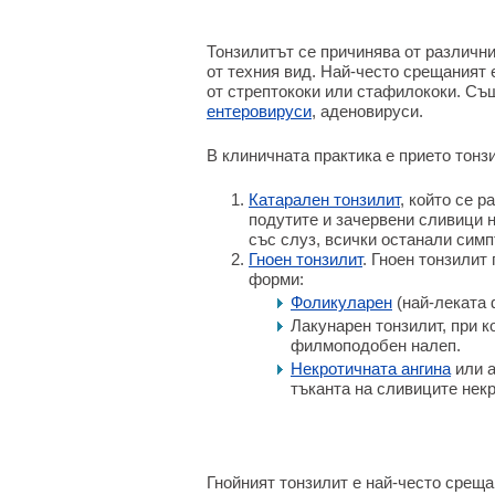
Тонзилитът се причинява от различни
от техния вид. Най-често срещаният е
от стрептококи или стафилококи. Съ
ентеровируси
, аденовируси.
В клиничната практика е прието тонз
Катарален тонзилит
, който се р
подутите и зачервени сливици 
със слуз, всички останали симп
Гноен тонзилит
. Гноен тонзилит
форми:
Фоликуларен
(най-леката 
Лакунарен тонзилит, при к
филмоподобен налеп.
Некротичната ангина
или а
тъканта на сливиците некр
Гнойният тонзилит е най-често срещ