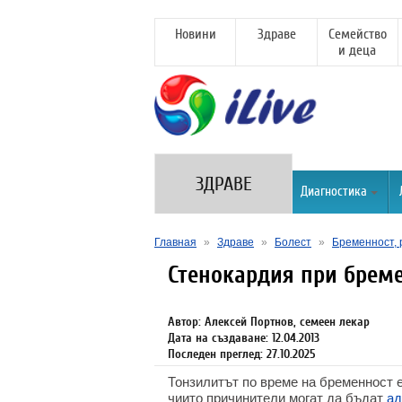
Новини
Здраве
Семейство
и деца
ЗДРАВЕ
Диагностика
Главная
»
Здраве
»
Болест
»
Бременност, 
Стенокардия при брем
Автор: Алексей Портнов, семеен лекар
Дата на създаване: 12.04.2013
Последен преглед: 27.10.2025
Тонзилитът по време на бременност е
чиито причинители могат да бъдат
ад