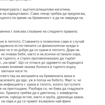
мпературата с ацетилсалицилова киселина.
а на парацетамол. Само лекар трябва да предписва,
гърлото по време на бременност и да не навреди на
менност изисква спазване на следните правила:
не в леглото. Ставането е позволено само в случай
 задоволи естествените си физиологични нужди и
ки че е по-добре да се храни в леглото. Дори на
не очаква бебе, както и на всички останали хора,
в гърлото, е строго противопоказано да търпят
е, „на крак“. Що се отнася до здравето на бъдещата
 какво влияние оказва болката в гърлото върху
 заплахи носи тя.
ответства на желанията на бременната жена и
асилвате да яде, уж в полза на бебето. Факт е, че
а инфекцията с храна в тялото, когато пустулите
е на преглъщане. Разбира се, не бива да гладувате
чко. Храната трябва да е диетична, с комфортна
нтни, горещи ястия, както и груба, дразнеща храна.
т на пара и да се правят възможно най-фино