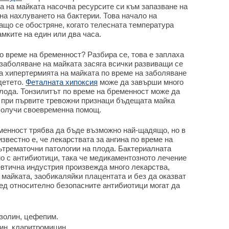
а на майката насочва ресурсите си към запазване на
 на нахлуването на бактерии. Това начало на
ащо се обостряне, когато телесната температура
амките на един или два часа.
по време на бременност? Разбира се, това е заплаха
 заболяване на майката засяга всички развиващи се
ва хипертермията на майката по време на заболяване
детето.
Феталната хипоксия
може да завърши много
плода. Тонзилитът по време на бременност може да
е при първите тревожни признаци бъдещата майка
 получи своевременна помощ.
еменност трябва да бъде възможно най-щадящо, но в
звестно е, че лекарствата за ангина по време на
ътрематочни патологии на плода. Бактериалната
о с антибиотици, така че медикаментозното лечение
втична индустрия произвежда много лекарства,
а майката, заобикаляйки плацентата и без да оказват
ед относително безопасните антибиотици могат да
золин, цефепим.
ин, кларитромицин.