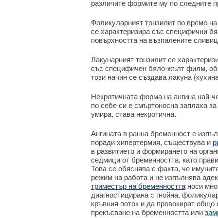
различите формите му по следните п
Фоликуларният тонзилит по време на 
се характеризира със специфични бял
повърхността на възпалените сливици
Лакунарният тонзилит се характеризи
със специфичен бяло-жълт филм, обх
този начин се създава лакуна (кухина
Некротичната форма на ангина най-че
по себе си е смъртоносна заплаха за
умира, става некротична.
Ангината в ранна бременност е изпъ
поради хипертермия, съществува и
р
в развитието и формирането на орган
седмици от бременността, като прави
Това се обяснява с факта, че имунит
режим на работа и не изпълнява адек
триместър на бременността
носи мног
диагностицирана с гнойна, фоликул
кръвния поток и да провокират общо 
прекъсване на бременността или
зам