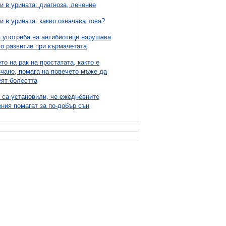
и в урината: диагноза, лечение
и в урината: какво означава това?
 употреба на антибиотици нарушава
о развитие при кърмачетата
то на рак на простатата, както е
чано, помага на повечето мъже да
ят болестта
 са установили, че ежедневните
ния помагат за по-добър сън