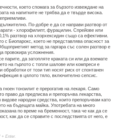
ечности, което спомага за бързото извеждане на
рата на напитките не трябва да е твърде висока.
неприемливи.
адължително. По-добре е да се направи разтвор от
арати - хлорофилипт, фурацилин. Спрейове или
0,1% разтвор на хлорхексидин също са ефективни.
о с Биопарокс, което не представлява опасност за
Общоприетият метод за гаргара със солен разтвор е
да провокира усложнения.
се парите, да затопляте краката си или да вземате
ето на гърлото с топли шалове или компреси е
 обработки от този тип носят риск от спонтанен
инфекция в цялото тяло, включително сепсис.
 гноен тонзилит е прерогатив на лекаря. Само
о право да предписва и препоръчва лекарства,
и видове народни средства, които препоръчвам като
ето на бъдещата майка. Употребата на много
казана по време на бременност, така че как да се
ст, как да се справите с последствията от него, е
l + Enter.