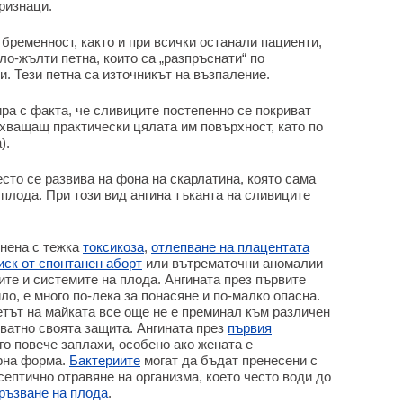
ризнаци.
бременност, както и при всички останали пациенти,
о-жълти петна, които са „разпръснати“ по
. Тези петна са източникът на възпаление.
ра с факта, че сливиците постепенно се покриват
ващащ практически цялата им повърхност, като по
).
сто се развива на фона на скарлатина, която сама
 плода. При този вид ангина тъканта на сливиците
лнена с тежка
токсикоза
,
отлепване на плацентата
иск от спонтанен аборт
или вътрематочни аномалии
ите и системите на плода. Ангината през първите
ло, е много по-лека за понасяне и по-малко опасна.
етът на майката все още не е преминал към различен
ватно своята защита. Ангината през
първия
о повече заплахи, особено ако жената е
арна форма.
Бактериите
могат да бъдат пренесени с
септично отравяне на организма, което често води до
ръзване на плода
.