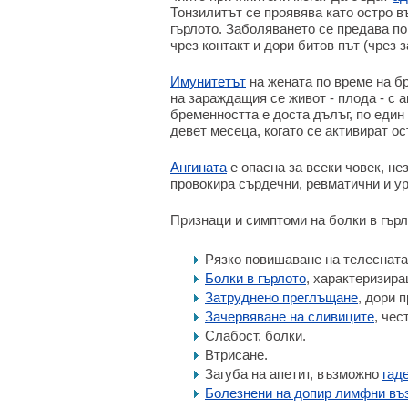
Тонзилитът се проявява като остро 
гърлото. Заболяването се предава по
чрез контакт и дори битов път (чрез 
Имунитетът
на жената по време на б
на зараждащия се живот - плода - с а
бременността е доста дълъг, по един
девет месеца, когато се активират о
Ангината
е опасна за всеки човек, не
провокира сърдечни, ревматични и ур
Признаци и симптоми на болки в гърл
Рязко повишаване на телесната 
Болки в гърлото
, характеризира
Затруднено преглъщане
, дори 
Зачервяване на сливиците
, чес
Слабост, болки.
Втрисане.
Загуба на апетит, възможно
гад
Болезнени на допир лимфни въ