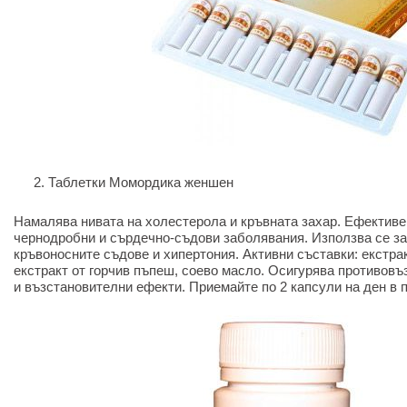
Таблетки Момордика женшен
Намалява нивата на холестерола и кръвната захар. Ефективе
чернодробни и сърдечно-съдови заболявания. Използва се за
кръвоносните съдове и хипертония. Активни съставки: екстра
екстракт от горчив пъпеш, соево масло. Осигурява противов
и възстановителни ефекти. Приемайте по 2 капсули на ден в 