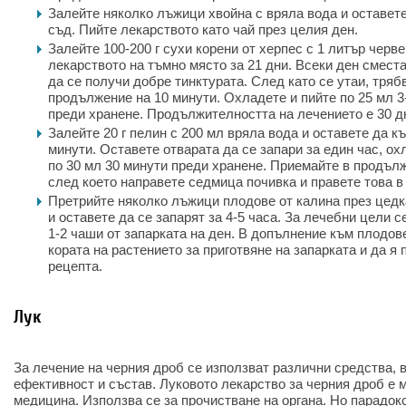
Залейте няколко лъжици хвойна с вряла вода и оставете
съд. Пийте лекарството като чай през целия ден.
Залейте 100-200 г сухи корени от херпес с 1 литър черв
лекарството на тъмно място за 21 дни. Всеки ден сместа
да се получи добре тинктурата. След като се утаи, трябв
продължение на 10 минути. Охладете и пийте по 25 мл 3
преди хранене. Продължителността на лечението е 30 д
Залейте 20 г пелин с 200 мл вряла вода и оставете да къ
минути. Оставете отварата да се запари за един час, ох
по 30 мл 30 минути преди хранене. Приемайте в продъл
след което направете седмица почивка и правете това в
Претрийте няколко лъжици плодове от калина през цедка
и оставете да се запарят за 4-5 часа. За лечебни цели с
1-2 чаши от запарката на ден. В допълнение към плодов
кората на растението за приготвяне на запарката и да я
рецепта.
Лук
За лечение на черния дроб се използват различни средства, 
ефективност и състав. Луковото лекарство за черния дроб е 
медицина. Използва се за прочистване на органа. Но парадокс