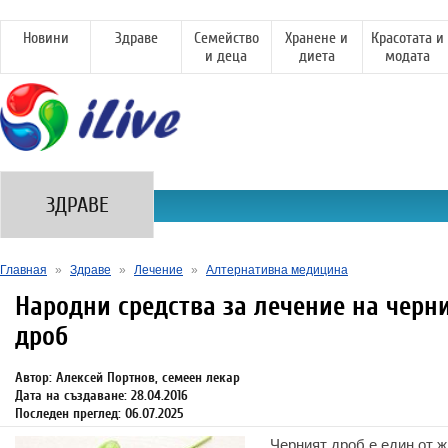
Новини
Здраве
Семейство
Хранене и
Красотата и
и деца
диета
модата
ЗДРАВЕ
Главная
»
Здраве
»
Лечение
»
Алтернативна медицина
Народни средства за лечение на черн
дроб
Автор: Алексей Портнов, семеен лекар
Дата на създаване: 28.04.2016
Последен преглед: 06.07.2025
Черният дроб е един от 