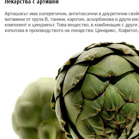
Лекарства с артишок
Артишокът има холеретични, антитоксични и диуретични сво
витамини от група В, танини, каротин, аскорбинова и други к
компонент е цинуринът. Това вещество, в комбинация с други
използва в производството на лекарства: Цинарикс, Хофитол,