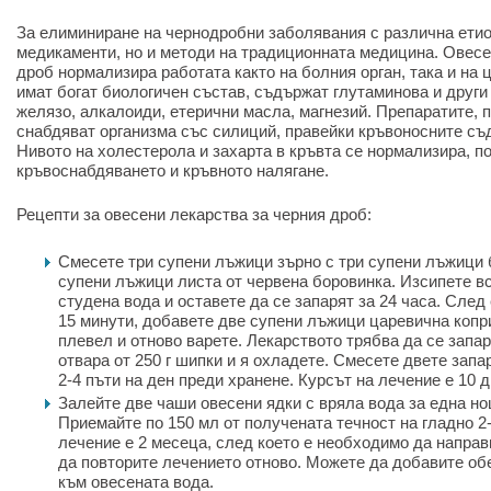
За елиминиране на чернодробни заболявания с различна етио
медикаменти, но и методи на традиционната медицина. Овесе
дроб нормализира работата както на болния орган, така и на 
имат богат биологичен състав, съдържат глутаминова и други
желязо, алкалоиди, етерични масла, магнезий. Препаратите, п
снабдяват организма със силиций, правейки кръвоносните съ
Нивото на холестерола и захарта в кръвта се нормализира, п
кръвоснабдяването и кръвното налягане.
Рецепти за овесени лекарства за черния дроб:
Смесете три супени лъжици зърно с три супени лъжици 
супени лъжици листа от червена боровинка. Изсипете вс
студена вода и оставете да се запарят за 24 часа. След
15 минути, добавете две супени лъжици царевична копр
плевел и отново варете. Лекарството трябва да се запар
отвара от 250 г шипки и я охладете. Смесете двете запа
2-4 пъти на ден преди хранене. Курсът на лечение е 10 д
Залейте две чаши овесени ядки с вряла вода за една но
Приемайте по 150 мл от получената течност на гладно 2-
лечение е 2 месеца, след което е необходимо да напра
да повторите лечението отново. Можете да добавите о
към овесената вода.