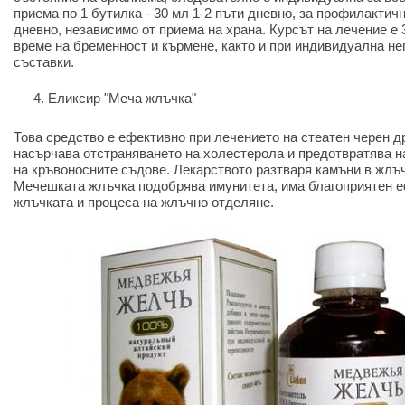
приема по 1 бутилка - 30 мл 1-2 пъти дневно, за профилактич
дневно, независимо от приема на храна. Курсът на лечение е 
време на бременност и кърмене, както и при индивидуална н
съставки.
Еликсир "Меча жлъчка"
Това средство е ефективно при лечението на стеатен черен д
насърчава отстраняването на холестерола и предотвратява н
на кръвоносните съдове. Лекарството разтваря камъни в жлъч
Мечешката жлъчка подобрява имунитета, има благоприятен е
жлъчката и процеса на жлъчно отделяне.