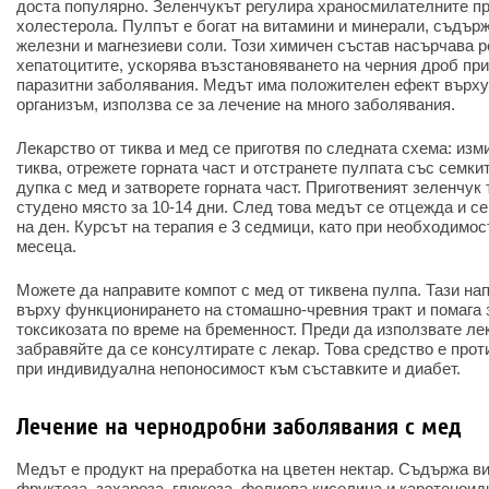
доста популярно. Зеленчукът регулира храносмилателните п
холестерола. Пулпът е богат на витамини и минерали, съдърж
железни и магнезиеви соли. Този химичен състав насърчава р
хепатоцитите, ускорява възстановяването на черния дроб при
паразитни заболявания. Медът има положителен ефект върху
организъм, използва се за лечение на много заболявания.
Лекарство от тиква и мед се приготвя по следната схема: из
тиква, отрежете горната част и отстранете пулпата със семк
дупка с мед и затворете горната част. Приготвеният зеленчук 
студено място за 10-14 дни. След това медът се отцежда и се
на ден. Курсът на терапия е 3 седмици, като при необходимос
месеца.
Можете да направите компот с мед от тиквена пулпа. Тази на
върху функционирането на стомашно-чревния тракт и помага 
токсикозата по време на бременност. Преди да използвате лек
забравяйте да се консултирате с лекар. Това средство е про
при индивидуална непоносимост към съставките и диабет.
Лечение на чернодробни заболявания с мед
Медът е продукт на преработка на цветен нектар. Съдържа ви
фруктоза, захароза, глюкоза, фолиева киселина и каротеноид