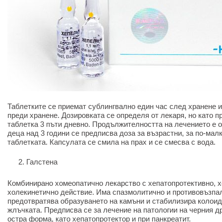
Таблетките се приемат сублингвално един час след хранене и
преди хранене. Дозировката се определя от лекаря, но като п
таблетка 3 пъти дневно. Продължителността на лечението е о
деца над 3 години се предписва доза за възрастни, за по-малк
таблетката. Капсулата се смила на прах и се смесва с вода.
Галстена
Комбинирано хомеопатично лекарство с хепатопротективно, х
холекинетично действие. Има спазмолитично и противовъзпа
предотвратява образуването на камъни и стабилизира колоид
жлъчката. Предписва се за лечение на патологии на черния д
остра форма, като хепатопротектор и при панкреатит.