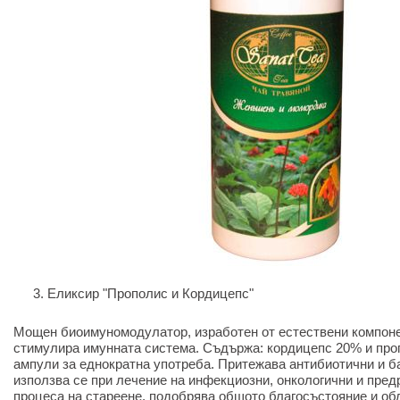
Еликсир "Прополис и Кордицепс"
Мощен биоимуномодулатор, изработен от естествени компонен
стимулира имунната система. Съдържа: кордицепс 20% и про
ампули за еднократна употреба. Притежава антибиотични и б
използва се при лечение на инфекциозни, онкологични и пред
процеса на стареене, подобрява общото благосъстояние и об