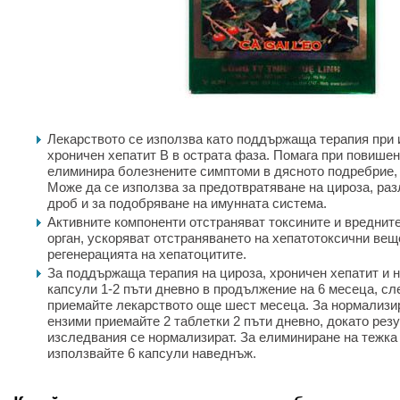
Лекарството се използва като поддържаща терапия при 
хроничен хепатит B в острата фаза. Помага при повише
елиминира болезнените симптоми в дясното подребрие,
Може да се използва за предотвратяване на цироза, ра
дроб и за подобряване на имунната система.
Активните компоненти отстраняват токсините и вредните
орган, ускоряват отстраняването на хепатотоксични вещ
регенерацията на хепатоцитите.
За поддържаща терапия на цироза, хроничен хепатит и 
капсули 1-2 пъти дневно в продължение на 6 месеца, сл
приемайте лекарството още шест месеца. За нормализи
ензими приемайте 2 таблетки 2 пъти дневно, докато рез
изследвания се нормализират. За елиминиране на тежка
използвайте 6 капсули наведнъж.