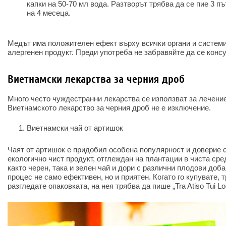
капки на 50-70 мл вода. Разтворът трябва да се пие 3 п
на 4 месеца.
Медът има положителен ефект върху всички органи и системи,
алергенен продукт. Преди употреба не забравяйте да се консу
Виетнамски лекарства за черния дроб
Много често чуждестранни лекарства се използват за лечени
Виетнамското лекарство за черния дроб не е изключение.
Виетнамски чай от артишок
Чаят от артишок е придобил особена популярност и доверие с
екологично чист продукт, отглеждан на плантации в чиста сре
както черен, така и зелен чай и дори с различни плодови доб
процес не само ефективен, но и приятен. Когато го купувате,
разгледате опаковката, на нея трябва да пише „Tra Atiso Tui L