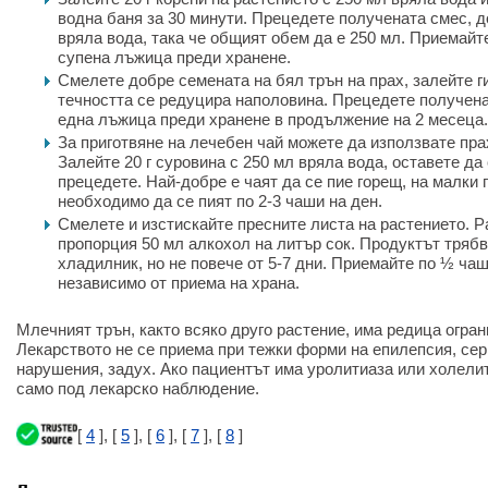
водна баня за 30 минути. Прецедете получената смес, 
вряла вода, така че общият обем да е 250 мл. Приемайте
супена лъжица преди хранене.
Смелете добре семената на бял трън на прах, залейте ги
течността се редуцира наполовина. Прецедете получена
една лъжица преди хранене в продължение на 2 месеца.
За приготвяне на лечебен чай можете да използвате пра
Залейте 20 г суровина с 250 мл вряла вода, оставете да 
прецедете. Най-добре е чаят да се пие горещ, на малки г
необходимо да се пият по 2-3 чаши на ден.
Смелете и изстискайте пресните листа на растението. Р
пропорция 50 мл алкохол на литър сок. Продуктът трябв
хладилник, но не повече от 5-7 дни. Приемайте по ½ чаш
независимо от приема на храна.
Млечният трън, както всяко друго растение, има редица огран
Лекарството не се приема при тежки форми на епилепсия, се
нарушения, задух. Ако пациентът има уролитиаза или холели
само под лекарско наблюдение.
[
4
], [
5
], [
6
], [
7
], [
8
]