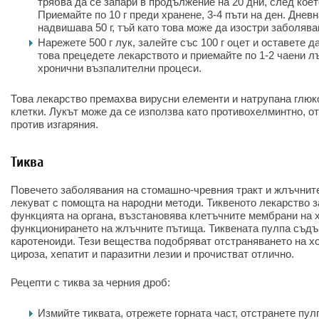
трябва да се запари в продължение на 20 дни, след коет
Приемайте по 10 г преди хранене, 3-4 пъти на ден. Днев
надвишава 50 г, тъй като това може да изостри заболява
Нарежете 500 г лук, залейте със 100 г оцет и оставете д
това прецедете лекарството и приемайте по 1-2 чаени л
хронични възпалителни процеси.
Това лекарство премахва вирусни елементи и натрупана глюк
клетки. Лукът може да се използва като противохелминтно, о
против изгаряния.
Тиква
Повечето заболявания на стомашно-чревния тракт и жлъчните
лекуват с помощта на народни методи. Тиквеното лекарство 
функцията на органа, възстановява клетъчните мембрани на 
функционирането на жлъчните пътища. Тиквената пулпа съдъ
каротеноиди. Тези вещества подобряват отстраняването на х
цироза, хепатит и паразитни лезии и прочистват отлично.
Рецепти с тиква за черния дроб:
Измийте тиквата, отрежете горната част, отстранете пул