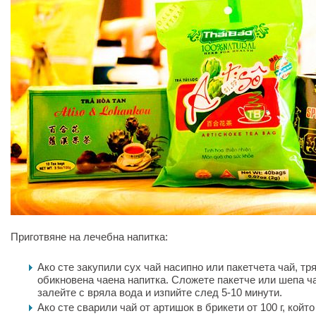
Приготвяне на лечебна напитка:
Ако сте закупили сух чай насипно или пакетчета чай, тря
обикновена чаена напитка. Сложете пакетче или шепа ча
залейте с вряла вода и изпийте след 5-10 минути.
Ако сте сварили чай от артишок в брикети от 100 г, койт