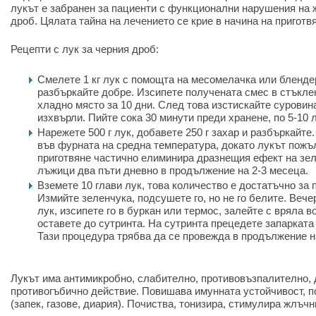
лукът е забранен за пациенти с функционални нарушения на 
дроб. Цялата тайна на лечението се крие в начина на приготв
Рецепти с лук за черния дроб:
Смелете 1 кг лук с помощта на месомелачка или блендер
разбъркайте добре. Изсипете получената смес в стъклен
хладно място за 10 дни. След това изстискайте суровин
изхвърли. Пийте сока 30 минути преди хранене, по 5-10 
Нарежете 500 г лук, добавете 250 г захар и разбъркайте
във фурната на средна температура, докато лукът пожъл
приготвяне частично елиминира дразнещия ефект на зел
лъжици два пъти дневно в продължение на 2-3 месеца.
Вземете 10 глави лук, това количество е достатъчно за 
Измийте зеленчука, подсушете го, но не го белите. Вече
лук, изсипете го в буркан или термос, залейте с вряла в
оставете до сутринта. На сутринта прецедете запарката 
Тази процедура трябва да се провежда в продължение н
Лукът има антимикробно, слабително, противовъзпалително, 
противогъбично действие. Повишава имунната устойчивост, п
(запек, газове, диария). Почиства, тонизира, стимулира жлъч