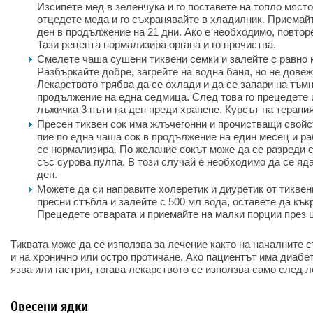
Изсипете мед в зеленчука и го поставете на топло място
отцедете меда и го съхранявайте в хладилник. Приемайт
ден в продължение на 21 дни. Ако е необходимо, повтор
Тази рецепта нормализира органа и го прочиства.
Смелете чаша сушени тиквени семки и залейте с равно 
Разбъркайте добре, загрейте на водна баня, но не довеж
Лекарството трябва да се охлади и да се запари на тъм
продължение на една седмица. След това го прецедете 
лъжичка 3 пъти на ден преди хранене. Курсът на терапия
Пресен тиквен сок има жлъчегонни и прочистващи свойс
пие по една чаша сок в продължение на един месец и ра
се нормализира. По желание сокът може да се разреди с
със сурова пулпа. В този случай е необходимо да се яда
ден.
Можете да си направите холеретик и диуретик от тиквен
пресни стъбла и залейте с 500 мл вода, оставете да кък
Прецедете отварата и приемайте на малки порции през 
Тиквата може да се използва за лечение както на началните с
и на хронично или остро протичане. Ако пациентът има диабет
язва или гастрит, тогава лекарството се използва само след 
Овесени ядки