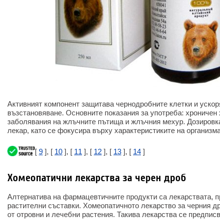
Активният компонент защитава чернодробните клетки и ускор
възстановяване. Основните показания за употреба: хроничен 
заболявания на жлъчните пътища и жлъчния мехур. Дозировк
лекар, като се фокусира върху характеристиките на организма
[
9
], [
10
], [
11
], [
12
], [
13
], [
14
]
Хомеопатични лекарства за черен дроб
Алтернатива на фармацевтичните продукти са лекарствата, п
растителни съставки. Хомеопатичното лекарство за черния др
от отровни и лечебни растения. Такива лекарства се предпис