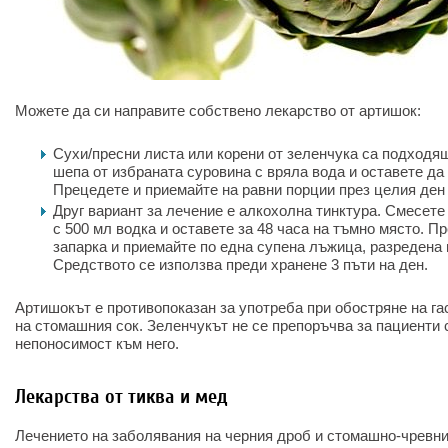
Можете да си направите собствено лекарство от артишок:
Сухи/пресни листа или корени от зеленчука са подходящ
шепа от избраната суровина с вряла вода и оставете да 
Прецедете и приемайте на равни порции през целия ден
Друг вариант за лечение е алкохолна тинктура. Смесете 
с 500 мл водка и оставете за 48 часа на тъмно място. 
запарка и приемайте по една супена лъжица, разредена 
Средството се използва преди хранене 3 пъти на ден.
Артишокът е противопоказан за употреба при обостряне на га
на стомашния сок. Зеленчукът не се препоръчва за пациенти 
непоносимост към него.
Лекарства от тиква и мед
Лечението на заболявания на черния дроб и стомашно-чревния