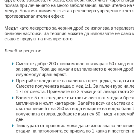
помага при лечението на много заболявания, включително на
мехур. Богатият химичен състав регенерира увредените клетк
противовъзпалителен ефект.
Медът като лекарство за черния дроб се използва в терапевт
билкови настойки. За терапия можете да използвате не само м
също е продукт на пчеларството.
Лечебни рецепти:
Смесете добре 200 г нискомаслено извара с 50 г мед и 
за закуска. Това ще намали възпалението в черния дроб
имуномодулиращ ефект.
Претрийте плодовете на калината през цедка, за да ги о
Смесете получената каша с мед 1:1. За пълен курс на л
1 кг от сместа. Приемайте по 2 лъжици от лекарството 3-
Вземете 5 г от следните съставки: листа от ягода и бреза
метличина и жълт кантарион. Залейте всички съставки с
съотношение 5 г на 250 мл вода и варете на водна баня
получената отвара, добавете към нея 50 г мед и приемай
ден.
Тинктурата от прополис може да се използва за лечение
стадии на патологията се приема по 1 капка и постепенн