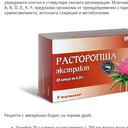
увредените клетки и стимулира тяхната регенерация. Млечни
A, B, D, E, K, F, предпазва организма от преждевременно ста
храносмилането, жлъчната секреция и метаболизма.
Рецепти с магарешки бодил за черния дроб:
Залейте 20 г корени на растението с 250 мл вряла вода 