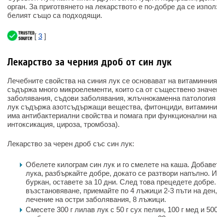
орган. За приготвянето на лекарството е по-добре да се изпол
белият също са подходящи.
[
3
]
Лекарство за черния дроб от син лук
Лечебните свойства на синия лук се основават на витаминния
съдържа много микроелементи, които са от съществено значе
заболявания, съдови заболявания, жлъчнокаменна патология 
лук съдържа азотсъдържащи вещества, фитонциди, витамини 
има антибактериални свойства и помага при функционални на
интоксикация, цироза, тромбоза).
Лекарство за черен дроб със син лук:
Обелете килограм син лук и го смелете на каша. Добавет
лука, разбъркайте добре, докато се разтвори напълно. 
буркан, оставете за 10 дни. След това прецедете добре.
възстановяване, приемайте по 4 лъжици 2-3 пъти на ден
лечение на остри заболявания, 8 лъжици.
Смесете 300 г лилав лук с 50 г сух пелин, 100 г мед и 5