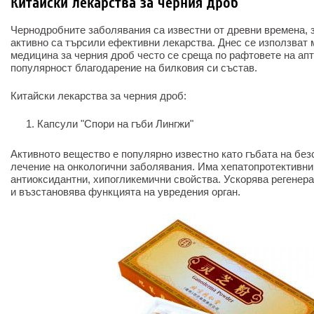
Китайски лекарства за черния дроб
Чернодробните заболявания са известни от древни времена, 
активно са търсили ефективни лекарства. Днес се използват 
медицина за черния дроб често се среща по рафтовете на апт
популярност благодарение на билковия си състав.
Китайски лекарства за черния дроб:
Капсули "Спори на гъби Лингжи"
Активното вещество е популярно известно като гъбата на без
лечение на онкологични заболявания. Има хепатопротективни
антиоксидантни, хипогликемични свойства. Ускорява регенера
и възстановява функцията на увредения орган.