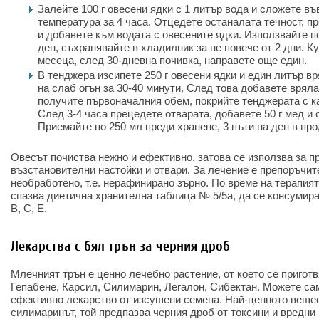
Залейте 100 г овесени ядки с 1 литър вода и сложете въ
температура за 4 часа. Отцедете останалата течност, п
и добавете към водата с овесените ядки. Използвайте п
ден, съхранявайте в хладилник за не повече от 2 дни. К
месеца, след 30-дневна почивка, направете още един.
В тенджера изсипете 250 г овесени ядки и един литър в
на слаб огън за 30-40 минути. След това добавете вряла
получите първоначалния обем, покрийте тенджерата с ка
След 3-4 часа прецедете отварата, добавете 50 г мед и 
Приемайте по 250 мл преди хранене, 3 пъти на ден в пр
Овесът почиства нежно и ефективно, затова се използва за п
възстановителни настойки и отвари. За лечение е препоръчит
необработено, т.е. нерафинирано зърно. По време на терапия
спазва диетична хранителна таблица № 5/5а, да се консумира
B, C, E.
Лекарства с бял трън за черния дроб
Млечният трън е ценно лечебно растение, от което се приготв
Гепабене, Карсил, Силимарин, Легалон, Сибектан. Можете са
ефективно лекарство от изсушени семена. Най-ценното вещес
силимаринът, той предпазва черния дроб от токсини и вредни