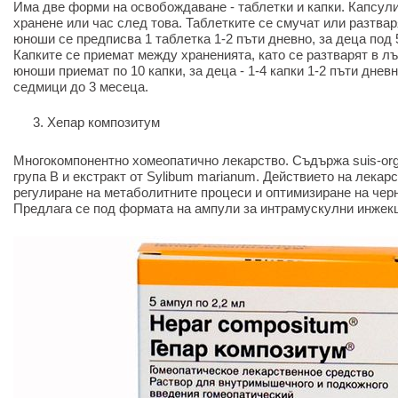
Има две форми на освобождаване - таблетки и капки. Капсул
хранене или час след това. Таблетките се смучат или разтвар
юноши се предписва 1 таблетка 1-2 пъти дневно, за деца под 5
Капките се приемат между храненията, като се разтварят в л
юноши приемат по 10 капки, за деца - 1-4 капки 1-2 пъти дневн
седмици до 3 месеца.
Хепар композитум
Многокомпонентно хомеопатично лекарство. Съдържа suis-org
група В и екстракт от Sylibum marianum. Действието на лекар
регулиране на метаболитните процеси и оптимизиране на чер
Предлага се под формата на ампули за интрамускулни инжек