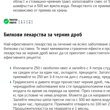
област и стомашно-чревния тракт, използвайте смес от 5
шамфъстък и 500 мл вряла вода. Лекарството се приема 
независимо от приема на храна.
[
1
], [
2
]
Билкови лекарства за черния дроб
Най-ефективните лекарства за лечение на всяко заболяване с
билкови съставки. Те имат минимални странични ефекти и пр
лекарства за черния дроб могат да се приготвят самостоятел
ефективните рецепти:
Изплакнете 250 г необелен овес и залейте с 4 литра сту
на среден огън за един час, охладете, прецедете. Затоп
приемайте по 250 мл 3-4 пъти на ден с лъжица мед, пред
Градинските и дивите ягоди прочистват черния дроб, так
чернодробни заболявания или сте предразположени към 
ягодата по време на периода на зреене. През сезона е н
кг, при условие че няма алергия. Можете да си направите
Залейте няколко шепи пресни листа с 500 мл вряла вода
за един час, прецедете. Приемайте отварата по 100 мл 2
Продължителността на терапията е 1 месец.