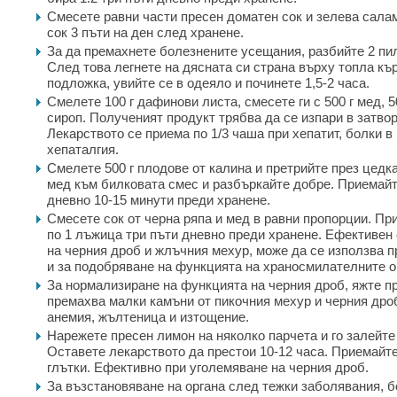
Смесете равни части пресен доматен сок и зелева салам
сок 3 пъти на ден след хранене.
За да премахнете болезнените усещания, разбийте 2 пи
След това легнете на дясната си страна върху топла къ
подложка, увийте се в одеяло и починете 1,5-2 часа.
Смелете 100 г дафинови листа, смесете ги с 500 г мед, 5
сироп. Полученият продукт трябва да се изпари в затвор
Лекарството се приема по 1/3 чаша при хепатит, болки в
хепаталгия.
Смелете 500 г плодове от калина и претрийте през цедка
мед към билковата смес и разбъркайте добре. Приемайт
дневно 10-15 минути преди хранене.
Смесете сок от черна ряпа и мед в равни пропорции. П
по 1 лъжица три пъти дневно преди хранене. Ефективен 
на черния дроб и жлъчния мехур, може да се използва 
и за подобряване на функцията на храносмилателните о
За нормализиране на функцията на черния дроб, яжте п
премахва малки камъни от пикочния мехур и черния дроб
анемия, жълтеница и изтощение.
Нарежете пресен лимон на няколко парчета и го залейте
Оставете лекарството да престои 10-12 часа. Приемайте
глътки. Ефективно при уголемяване на черния дроб.
За възстановяване на органа след тежки заболявания, б