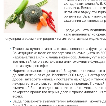
склад на витамини A, B, 
киселина. Всяко негово 
негативно върху функцио
организъм. За елиминира
състояния се използват 
Традиционната медицина 
като допълнително средс
популярни и ефективни рецепти на алтернативната медицина:
Тиквената пулпа помага за възстановяване на функцията
За медицински цели се препоръчва консумацията на 500 
нарязана тиква или ½ чаша тиквен сок. Зеленчукът е еф
Боткин, тъй като възстановява антитоксичните функции,
противотуморен ефект.
Нарежете зелените орехи на 4-6 парчета и ги изсипете в
да запълнят ½ от съда. Изсипете 800 г мед и 1 литър во
добре, затворете капака и поставете на хладно и тъмно 
лекарството се утаи, то трябва да се прецеди. Приемайт
лъжичка 2-3 пъти на ден, като пиете чай от мента или от
лекарство прочиства черния дроб и храносмилателния т
ефект.
За да премахнете възпалителни заболявания, можете да
бира 1:2 три пъти дневно преди хранене.