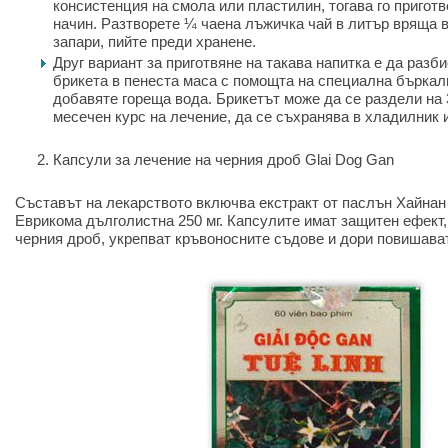
консистенция на смола или пластилин, тогава го пригот
начин. Разтворете ¼ чаена лъжичка чай в литър вряща в
запари, пийте преди хранене.
Друг вариант за приготвяне на такава напитка е да разб
брикета в пенеста маса с помощта на специална бъркалк
добавяте гореща вода. Брикетът може да се раздели на 
месечен курс на лечение, да се съхранява в хладилник 
Капсули за лечение на черния дроб Glai Dog Gan
Съставът на лекарството включва екстракт от паслън Хайнан 
Еврикома дълголистна 250 мг. Капсулите имат защитен ефект,
черния дроб, укрепват кръвоносните съдове и дори повишава