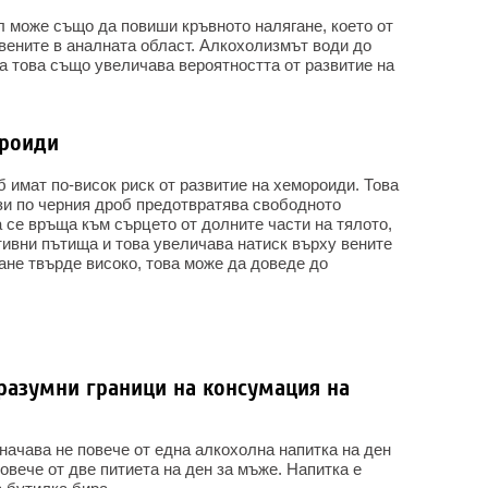
 може също да повиши кръвното налягане, което от
вените в аналната област. Алкохолизмът води до
а това също увеличава вероятността от развитие на
ороиди
 имат по-висок риск от развитие на хемороиди. Това
зи по черния дроб предотвратява свободното
а се връща към сърцето от долните части на тялото,
тивни пътища и това увеличава натиск върху вените
тане твърде високо, това може да доведе до
разумни граници на консумация на
начава не повече от една алкохолна напитка на ден
повече от две питиета на ден за мъже. Напитка е