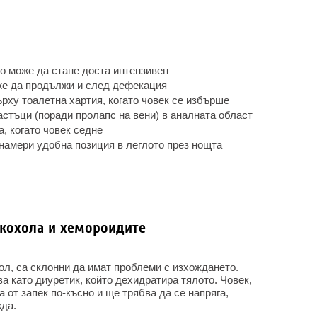
то може да стане доста интензивен
же да продължи и след дефекация
рху тоалетна хартия, когато човек се избърше
астъци (поради пролапс на вени) в аналната област
а, когато човек седне
намери удобна позиция в леглото през нощта
кохола и хемороидите
ол, са склонни да имат проблеми с изхождането.
ва като диуретик, който дехидратира тялото. Човек,
 от запек по-късно и ще трябва да се напряга,
жда.