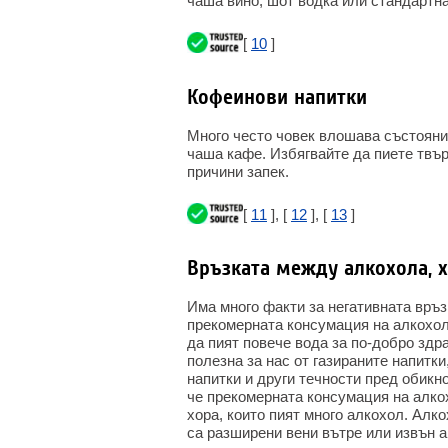
чаша вино, шот водка или стандартна
[
10
]
Кофеинови напитки
Много често човек влошава състояние
чаша кафе. Избягвайте да пиете твър
причини запек.
[
11
], [
12
], [
13
]
Връзката между алкохола, 
Има много факти за негативната връ
прекомерната консумация на алкохол
да пият повече вода за по-добро здра
полезна за нас от газираните напитки
напитки и други течности пред обикн
че прекомерната консумация на алко
хора, които пият много алкохол. Алк
са разширени вени вътре или извън а