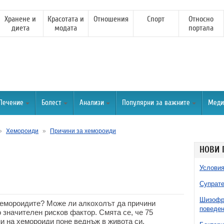
Хранене и
Красотата и
Отношения
Спорт
Относно
диета
модата
портала
Лечение
Болест
Анализи
Популярни за важните
Меди
»
Хемороиди
»
Причини за хемороиди
НОВИ 
Условия
Супрате
Шизофре
хемороидите? Може ли алкохолът да причини
поведен
о значителен рисков фактор. Смята се, че 75
и на хемороиди поне веднъж в живота си.