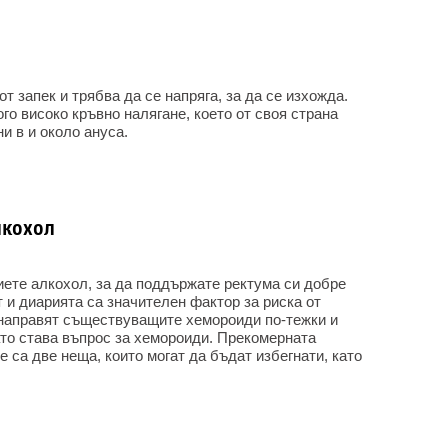
от запек и трябва да се напряга, за да се изхожда.
о високо кръвно налягане, което от своя страна
и в и около ануса.
лкохол
пиете алкохол, за да поддържате ректума си добре
 и диарията са значителен фактор за риска от
 направят съществуващите хемороиди по-тежки и
ато става въпрос за хемороиди. Прекомерната
 са две неща, които могат да бъдат избегнати, като