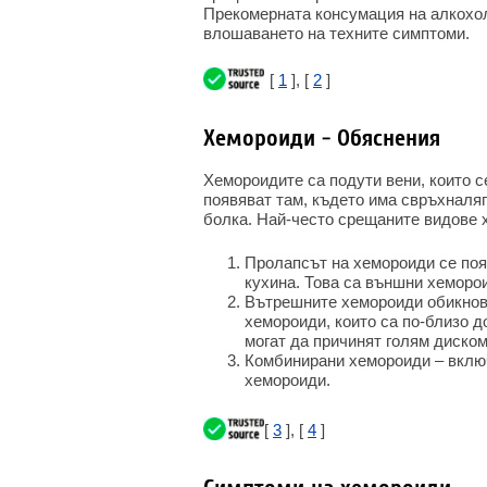
Прекомерната консумация на алкохол
влошаването на техните симптоми.
[
1
], [
2
]
Хемороиди - Обяснения
Хемороидите са подути вени, които с
появяват там, където има свръхналяг
болка. Най-често срещаните видове 
Пролапсът на хемороиди се поя
кухина. Това са външни хеморо
Вътрешните хемороиди обикнове
хемороиди, които са по-близо д
могат да причинят голям диско
Комбинирани хемороиди – включ
хемороиди.
[
3
], [
4
]