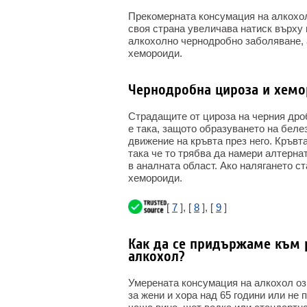
Прекомерната консумация на алкохол
своя страна увеличава натиск върху 
алкохолно чернодробно заболяване, 
хемороиди.
Чернодробна цироза и хем
Страдащите от цироза на черния дроб
е така, защото образуването на беле
движение на кръвта през него. Кръвт
така че то трябва да намери алтерна
в аналната област. Ако налягането с
хемороиди.
[
7
], [
8
], [
9
]
Как да се придържаме към 
алкохол?
Умерената консумация на алкохол оз
за жени и хора над 65 години или не 