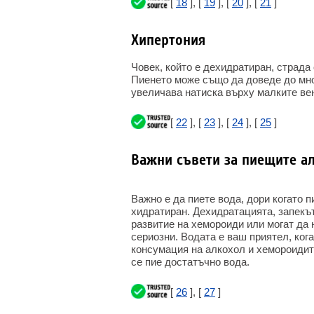
[
18
], [
19
], [
20
], [
21
]
Хипертония
Човек, който е дехидратиран, страда 
Пиенето може също да доведе до мног
увеличава натиска върху малките вен
[
22
], [
23
], [
24
], [
25
]
Важни съвети за пиещите а
Важно е да пиете вода, дори когато 
хидратиран. Дехидратацията, запекът
развитие на хемороиди или могат да
сериозни. Водата е ваш приятел, ког
консумация на алкохол и хемороидите
се пие достатъчно вода.
[
26
], [
27
]