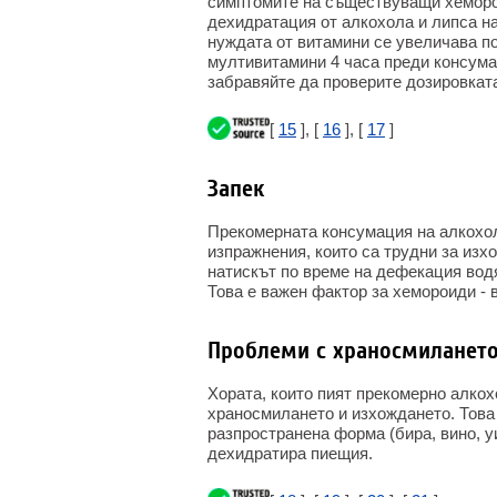
симптомите на съществуващи хеморои
дехидратация от алкохола и липса на
нуждата от витамини се увеличава п
мултивитамини 4 часа преди консума
забравяйте да проверите дозировкат
[
15
], [
16
], [
17
]
Запек
Прекомерната консумация на алкохол
изпражнения, които са трудни за изх
натискът по време на дефекация водя
Това е важен фактор за хемороиди - 
Проблеми с храносмиланет
Хората, които пият прекомерно алкох
храносмилането и изхождането. Това 
разпространена форма (бира, вино, уи
дехидратира пиещия.