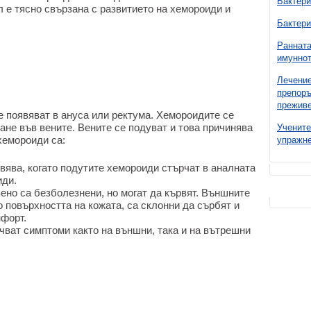
Бактери
 е тясно свързана с развитието на хемороиди и
Бактери
Ранната
имуннот
Лечение
препоръ
преживе
е появяват в ануса или ректума. Хемороидите се
ане във вените. Вените се подуват и това причинява
Учените
хемороиди са:
упражне
вява, когато подутите хемороиди стърчат в аналната
иди.
но са безболезнени, но могат да кървят. Външните
о повърхността на кожата, са склонни да сърбят и
мфорт.
ват симптоми както на външни, така и на вътрешни