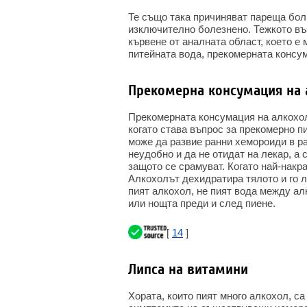
Те също така причиняват пареща болк
изключително болезнено. Тежкото въ
кървене от аналната област, което е
питейната вода, прекомерната консу
Прекомерна консумация на 
Прекомерната консумация на алкохол
когато става въпрос за прекомерно пи
може да развие ранни хемороиди в ра
неудобно и да не отидат на лекар, а 
защото се срамуват. Когато най-накра
Алкохолът дехидратира тялото и го л
пият алкохол, не пият вода между ал
или нощта преди и след пиене.
[
14
]
Липса на витамини
Хората, които пият много алкохол, с