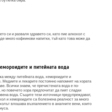
 бутилка бира.
то си и разваля здравето си, като пие алкохол с
де много кофеинови напитки, тъй като това може да
хемороидите и питейната вода
зка между питейната вода, хемороидите и
. Медиите и лекарите постоянно напомнят на хората
ве. Всички знаем, че пречистената вода е по-
, но повечето хора предпочитат да пият сладки
овена вода. Същите тези източници предупреждават,
хол и хемороидите са болезнена реалност за много
охолът влошава възпалението в аналните вени, които
нуса.