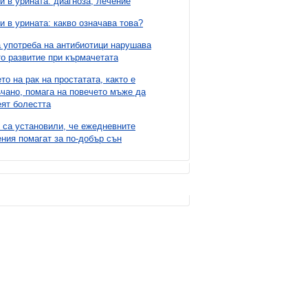
и в урината: диагноза, лечение
и в урината: какво означава това?
 употреба на антибиотици нарушава
о развитие при кърмачетата
то на рак на простатата, както е
чано, помага на повечето мъже да
ят болестта
 са установили, че ежедневните
ния помагат за по-добър сън