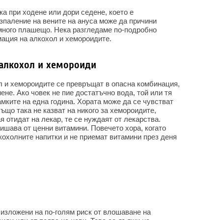
а при ходене или дори седене, което е
зпаление на вените на ануса може да причини
 много плашещо. Нека разгледаме по-подробно
мация на алкохол и хемороидите.
алкохол и хемороиди
 и хемороидите се превръщат в опасна комбинация,
ене. Ако човек не пие достатъчно вода, той или тя
мките на една година. Хората може да се чувстват
също така не казват на никого за хемороидите,
я отидат на лекар, те се нуждаят от лекарства.
ишава от ценни витамини. Повечето хора, когато
кохолните напитки и не приемат витамини през деня
а изложени на по-голям риск от влошаване на