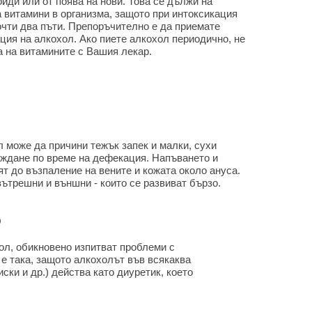
ди или от поява на нови. Това се дължи на
 витамини в организма, защото при интоксикация
очти два пъти. Препоръчително е да приемате
ция на алкохол. Ако пиете алкохол периодично, не
а на витамините с Вашия лекар.
 може да причини тежък запек и малки, сухи
ождане по време на дефекация. Напъването и
т до възпаление на вените и кожата около ануса.
вътрешни и външни - които се развиват бързо.
о
ол, обикновено изпитват проблеми с
е така, защото алкохолът във всякаква
ски и др.) действа като диуретик, което