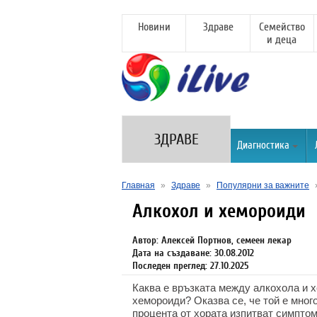
Новини
Здраве
Семейство
и деца
ЗДРАВЕ
Диагностика
Главная
»
Здраве
»
Популярни за важните
Алкохол и хемороиди
Автор: Алексей Портнов, семеен лекар
Дата на създаване: 30.08.2012
Последен преглед: 27.10.2025
Каква е връзката между алкохола и 
хемороиди? Оказва се, че той е мног
процента от хората изпитват симптом