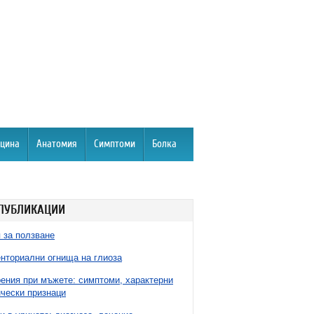
цина
Анатомия
Симптоми
Болка
ПУБЛИКАЦИИ
 за ползване
нториални огнища на глиоза
ния при мъжете: симптоми, характерни
чески признаци