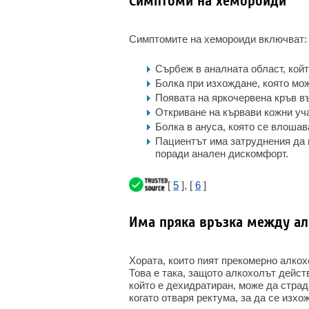
Симптоми на хемороиди
Симптомите на хемороиди включват:
Сърбеж в аналната област, кой
Болка при изхождане, която мо
Появата на яркочервена кръв въ
Откриване на кървави кожни уч
Болка в ануса, която се влошав
Пациентът има затруднения да 
поради анален дискомфорт.
[
5
], [
6
]
Има пряка връзка между ал
Хората, които пият прекомерно алкох
Това е така, защото алкохолът дейст
който е дехидратиран, може да страда
когато отваря ректума, за да се изхо