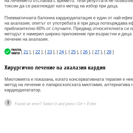
на лечението отслабва с времето. Тези резултати не позволя
токсин да се разглеждат като метод на избор при деца.
Пневматичната балонна кардиодилатация е един от най-ефек
на ахалазия; опитът от употребата ѝ при деца потвърждава е
приблизително 60% от случаите. Предвид относителната си п
методът е намерил широко приложение при възрастни и деца 
лечение на ахалазия.
[
21
], [
22
], [
23
], [
24
], [
25
], [
26
], [
27
], [
28
]
Хирургично лечение на ахалазия кардия
Миотомията е показана, когато консервативната терапия е 
метод на лечение е лапароскопската миотомия, алтернатива 
кардиодилататор.
!
Found an error? Select it and press Ctrl + Enter.