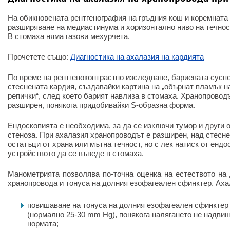
На обикновената рентгенография на гръдния кош и коремната
разширяване на медиастинума и хоризонтално ниво на течнос
В стомаха няма газови мехурчета.
Прочетете също:
Диагностика на ахалазия на кардията
По време на рентгеноконтрастно изследване, бариевата сусп
стеснената кардия, създавайки картина на „обърнат пламък на
репички“, след което барият навлиза в стомаха. Хранопровод
разширен, понякога придобивайки S-образна форма.
Ендоскопията е необходима, за да се изключи тумор и други 
стеноза. При ахалазия хранопроводът е разширен, над стесн
остатъци от храна или мътна течност, но с лек натиск от енд
устройството да се въведе в стомаха.
Манометрията позволява по-точна оценка на естеството на
хранопровода и тонуса на долния езофагеален сфинктер. Ахал
повишаване на тонуса на долния езофагеален сфинктер
(нормално 25-30 mm Hg), понякога налягането не надвиш
нормата;