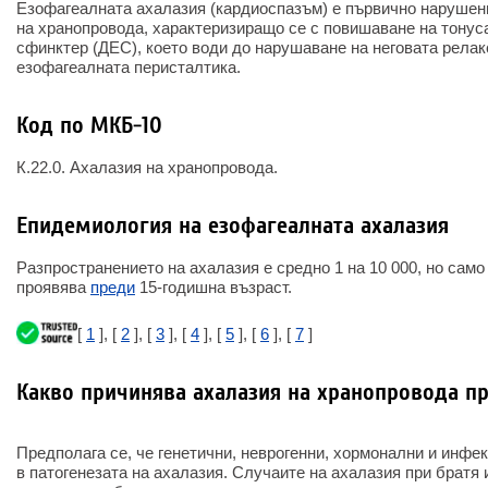
Езофагеалната ахалазия (кардиоспазъм) е първично нарушен
на хранопровода, характеризиращо се с повишаване на тонус
сфинктер (ДЕС), което води до нарушаване на неговата рела
езофагеалната перисталтика.
Код по МКБ-10
К.22.0. Ахалазия на хранопровода.
Епидемиология на езофагеалната ахалазия
Разпространението на ахалазия е средно 1 на 10 000, но само
проявява
преди
15-годишна възраст.
[
1
], [
2
], [
3
], [
4
], [
5
], [
6
], [
7
]
Какво причинява ахалазия на хранопровода пр
Предполага се, че генетични, неврогенни, хормонални и инфе
в патогенезата на ахалазия. Случаите на ахалазия при братя 