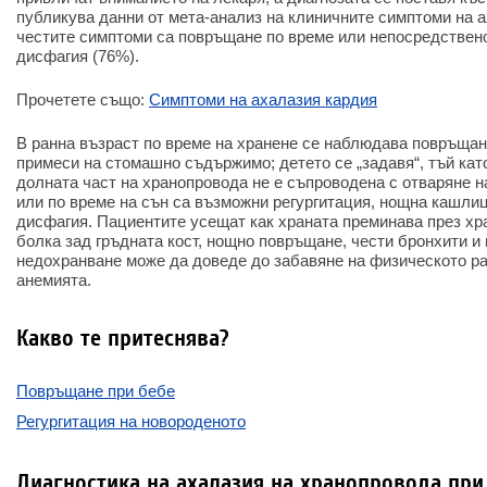
публикува данни от мета-анализ на клиничните симптоми на а
честите симптоми са повръщане по време или непосредствено
дисфагия (76%).
Прочетете също:
Симптоми на ахалазия кардия
В ранна възраст по време на хранене се наблюдава повръщан
примеси на стомашно съдържимо; детето се „задавя“, тъй кат
долната част на хранопровода не е съпроводена с отваряне н
или по време на сън са възможни регургитация, нощна кашли
дисфагия. Пациентите усещат как храната преминава през хр
болка зад гръдната кост, нощно повръщане, чести бронхити и
недохранване може да доведе до забавяне на физическото ра
анемията.
Какво те притеснява?
Повръщане при бебе
Регургитация на новороденото
Диагностика на ахалазия на хранопровода при