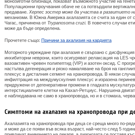
монозиготни близнаци, показват възможното участие на генет
Популационни проучвания обаче не са потвърдили вертикалн
предаване.
Херпес зостер може да участва в развитието на
механизми. В Южна Америка ахалазията се счита за един от 
Чагас, причинена от
Trypanosoma cruzi.
В повечето случаи ети
може да бъде определена.
Прочетете също:
Причини за ахализия на кардията
Моторното увреждане при ахалазия е свързано с дисфункция 
инхибиторни неврони, които осигуряват релаксация на LES ч
вазоактивен чревен полипептид (VIP) и азотен оксид. С прогр
настъпва дегенерация и рязко намаляване на броя на гангли
плексус в дисталния сегмент на хранопровода. В някои случа
инфилтрация на междумускулния плексус и изразена перине
придружени от дегенеративни промени в гладката мускулатур
интерстициалните клетки на Кахал-Ретциус. Нарушена двига
е наблюдавана не само в хранопровода, но и в стомаха, черв
Симптоми на ахалазия на хранопровода при д
Ахалазията на хранопровода при деца се среща много по-рядк
и може да се появи във всяка възраст, най-често след 5 годи
привличат вниманието на лекаря, а диагнозата се поставя късн