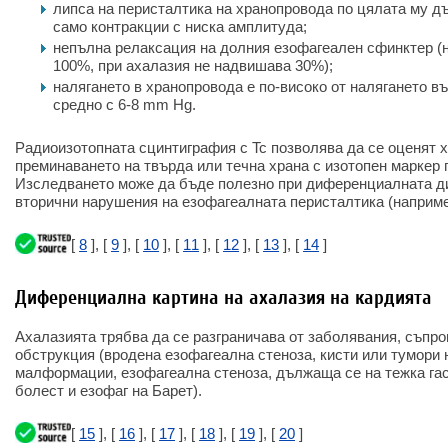
липса на перисталтика на хранопровода по цялата му дъ
само контракции с ниска амплитуда;
непълна релаксация на долния езофагеален сфинктер (
100%, при ахалазия не надвишава 30%);
налягането в хранопровода е по-високо от налягането в
средно с 6-8 mm Hg.
Радиоизотопната сцинтиграфия с Tc позволява да се оценят 
преминаването на твърда или течна храна с изотопен маркер 
Изследването може да бъде полезно при диференциалната ди
вторични нарушения на езофагеалната перисталтика (наприме
[
8
], [
9
], [
10
], [
11
], [
12
], [
13
], [
14
]
Диференциална картина на ахалазия на кардията
Ахалазията трябва да се разграничава от заболявания, съпр
обструкция (вродена езофагеална стеноза, кисти или тумори
малформации, езофагеална стеноза, дължаща се на тежка г
болест и езофаг на Барет).
[
15
], [
16
], [
17
], [
18
], [
19
], [
20
]