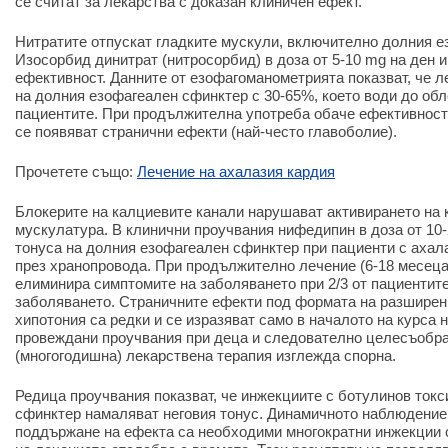
се считат за лекарства с доказан клиничен ефект.
Нитратите отпускат гладките мускули, включително долния е
Изосорбид динитрат (нитросорбид) в доза от 5-10 mg на ден 
ефективност. Данните от езофагоманометрията показват, че 
на долния езофагеален сфинктер с 30-65%, което води до обл
пациентите. При продължителна употреба обаче ефективност
се появяват странични ефекти (най-често главоболие).
Прочетете също:
Лечение на ахалазия кардия
Блокерите на калциевите канали нарушават активирането на 
мускулатура. В клинични проучвания нифедипин в доза от 10
тонуса на долния езофагеален сфинктер при пациенти с ахала
през хранопровода. При продължително лечение (6-18 месеца
елиминира симптомите на заболяването при 2/3 от пациентите
заболяването. Страничните ефекти под формата на разширени
хипотония са редки и се изразяват само в началото на курса 
провеждани проучвания при деца и следователно целесъобра
(многогодишна) лекарствена терапия изглежда спорна.
Редица проучвания показват, че инжекциите с ботулинов ток
сфинктер намаляват неговия тонус. Динамичното наблюдение 
поддържане на ефекта са необходими многократни инжекции с