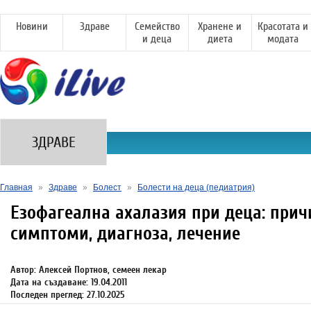
Новини
Здраве
Семейство
Хранене и
Красотата и
и деца
диета
модата
ЗДРАВЕ
Главная
»
Здраве
»
Болест
»
Болести на деца (педиатрия)
Езофагеална ахалазия при деца: прич
симптоми, диагноза, лечение
Автор: Алексей Портнов, семеен лекар
Дата на създаване: 19.04.2011
Последен преглед: 27.10.2025