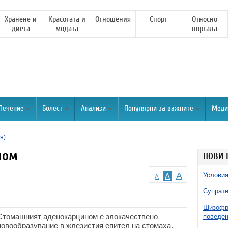
Хранене и
Красотата и
Отношения
Спорт
Относно
диета
модата
портала
Лечение
Болест
Анализи
Популярни за важните
Меди
я)
ном
НОВИ 
A
Условия
A
A
Супрате
Шизофре
Стомашният аденокарцином е злокачествено
поведен
новообразувание в жлезистия епител на стомаха.