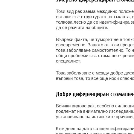
Този вид рак заема междинно положен
свърже със структурата на тъканта, о
толкова лесно да се идентифицира з
да се разчита на общите.
Въпреки факта, че туморът не е толк
своевременно. Защото от този процес
това заболяване самостоятелно. То 
общи проблеми със стомашно-чревния
специалист.
Това заболяване е между добре диф
въпреки това, то все още носи опасн
Добре диференциран стомаше
Всички видове рак, особено силно д
подлежат на внимателно изследване.
установяване на истинските причини,
Към днешна дата са идентифицирани
аденокарцином, които допринасят за 