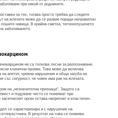
аболяване при някой от роднините.
оставки за тях, тогава просто трябва да следите
ът на жлезите може да се развие поради неправилно
 лошите навици. В крайна сметка, тютюнопушенето
на заболяването.
нокарцином
нокарцином не са толкова лесни за разпознаване.
еясни клинични прояви. Това може да включва
а на апетит, чревни нарушения и обща загуба на
же със сигурност, че човек има рак на жлезата.
ром на „незначителни признаци“. Защото са
Тежест и подуване често се появяват при
засегнатият орган остава напрегнат и еластичен.
тдел се характеризира и с нарушение на
етопръстника. В резултат на това се появява