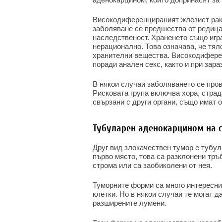
Високодиференцираният жлезист рак 
заболяване се предшества от редица
наследственост. Храненето също игра
нерационално. Това означава, че тя
хранителни вещества. Високодиферен
поради анален секс, както и при зар
В някои случаи заболяването се про
Рисковата група включва хора, страд
свързани с други органи, също имат 
Тубуларен аденокарцином на 
Друг вид злокачествен тумор е тубул
първо място, това са разклонени тръ
строма или са заобиколени от нея.
Туморните форми са много интересни
клетки. Но в някои случаи те могат д
разширените лумени.