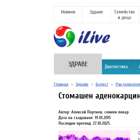
Новини
Здраве
Семейство
и деца
ЗДРАВЕ
Диагностика
Главная
»
Здраве
»
Болест
»
Рак (онкологи
Стомашен аденокарци
Автор: Алексей Портнов, семеен лекар
Дата на създаване: 19.01.2015
Последен преглед: 27.10.2025