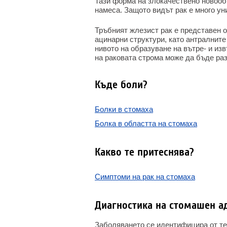
Тази форма на злокачествено новоо
намеса. Защото видът рак е много ун
Тръбният жлезист рак е представен о
ацинарни структури, като антралните 
нивото на образуване на вътре- и из
на раковата строма може да бъде ра
Къде боли?
Болки в стомаха
Болка в областта на стомаха
Какво те притеснява?
Симптоми на рак на стомаха
Диагностика на стомашен 
Заболяването се идентифицира от тер