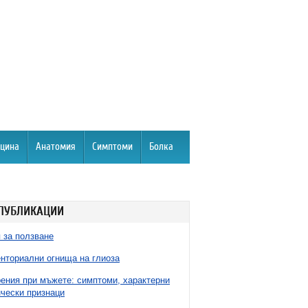
цина
Анатомия
Симптоми
Болка
ПУБЛИКАЦИИ
 за ползване
нториални огнища на глиоза
ния при мъжете: симптоми, характерни
чески признаци