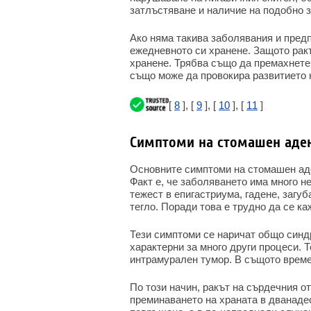
затлъстяване и наличие на подобно з
Ако няма такива заболявания и предп
ежедневното си хранене. Защото рак
хранене. Трябва също да премахнете
също може да провокира развитието 
[
8
], [
9
], [
10
], [
11
]
Симптоми на стомашен аде
Основните симптоми на стомашен аде
Факт е, че заболяването има много н
тежест в епигастриума, гадене, загуб
тегло. Поради това е трудно да се ка
Тези симптоми се наричат общо синд
характерни за много други процеси. 
интрамурален тумор. В същото време 
По този начин, ракът на сърдечния о
преминаването на храната в дванадес