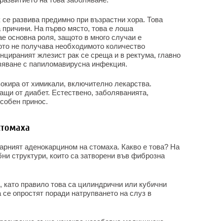
се развива предимно при възрастни хора. Това
 причини. На първо място, това е лоша
е основна роля, защото в много случаи е
лото не получава необходимото количество
цираният жлезист рак се среща и в ректума, главно
азяване с папиломавирусна инфекция.
вокира от химикали, включително лекарства.
ащи от диабет. Естествено, заболяванията,
особен принос.
стомаха
арният аденокарцином на стомаха. Какво е това? На
бни структури, които са затворени във фиброзна
, като правило това са цилиндрични или кубични
а се опростят поради натрупването на слуз в