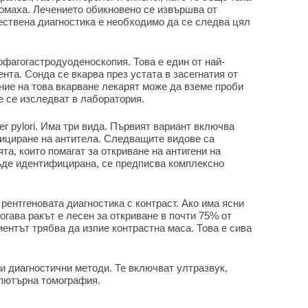
омаха. Лечението обикновено се извършва от
ествена диагностика е необходимо да се следва цял
агогастродуоденоскопия. Това е един от най-
нта. Сонда се вкарва през устата в засегнатия от
ние на това вкарване лекарят може да вземе проби
е се изследват в лаборатория.
er pylori. Има три вида. Първият вариант включва
фициране на антитела. Следващите видове са
та, които помагат за откриване на антигени на
 бъде идентифицирана, се предписва комплексно
рентгеновата диагностика с контраст. Ако има ясни
огава ракът е лесен за откриване в почти 75% от
ентът трябва да изпие контрастна маса. Това е сива
и диагностични методи. Те включват ултразвук,
мпютърна томография.