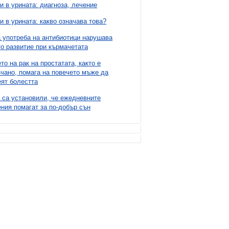
и в урината: диагноза, лечение
и в урината: какво означава това?
 употреба на антибиотици нарушава
о развитие при кърмачетата
то на рак на простатата, както е
чано, помага на повечето мъже да
ят болестта
 са установили, че ежедневните
ния помагат за по-добър сън