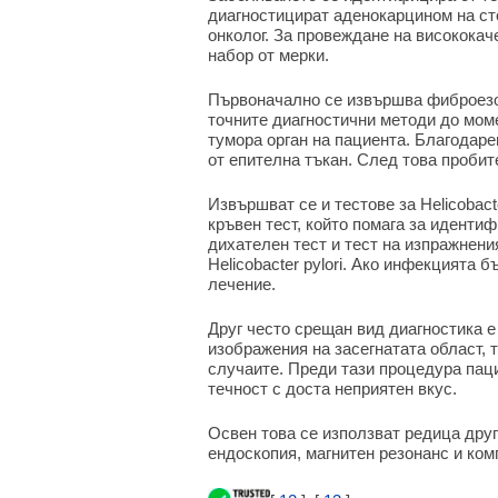
диагностицират аденокарцином на ст
онколог. За провеждане на висококач
набор от мерки.
Първоначално се извършва фиброезоф
точните диагностични методи до моме
тумора орган на пациента. Благодаре
от епителна тъкан. След това пробит
Извършват се и тестове за Helicobact
кръвен тест, който помага за иденти
дихателен тест и тест на изпражнения
Helicobacter pylori. Ако инфекцията
лечение.
Друг често срещан вид диагностика е 
изображения на засегнатата област, т
случаите. Преди тази процедура паци
течност с доста неприятен вкус.
Освен това се използват редица друг
ендоскопия, магнитен резонанс и ко