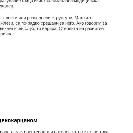
бразувание също изисква незабавна медицинска
икален.
т прости или разклонени структури. Малките
жлези, са по-рядко срещани за него. Ако говорим за
вънклетъчен слуз, то варира. Степента на развитие
злична.
аденокарцином
апевт, гастроентеролог и онколог, като те също така