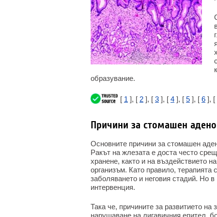
образувание.
[
1
], [
2
], [
3
], [
4
], [
5
], [
6
], [
Причини за стомашен аден
Основните причини за стомашен аден
Ракът на жлезата е доста често сре
хранене, както и на въздействието н
организъм. Като правило, терапията 
заболяването и неговия стадий. Но в
интервенция.
Така че, причините за развитието на 
нарушаване на лигавичния епител, бо