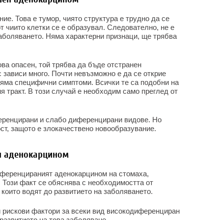
ие. Това е тумор, чиято структура е трудно да се
т чиито клетки се е образувал. Следователно, не е
аболяването. Няма характерни признаци, ще трябва
ова опасен, той трябва да бъде отстранен
 зависи много. Почти невъзможно е да се открие
няма специфични симптоми. Всички те са подобни на
 тракт. В този случай е необходим само преглед от
еренцирани и слабо диференцирани видове. Но
ост, защото е злокачествено новообразувание.
н аденокарцином
иференцираният аденокарцином на стомаха,
 Този факт се обяснява с необходимостта от
 които водят до развитието на заболяването.
 рискови фактори за всеки вид високодиференциран
развитието на това заболяване.