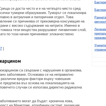
Бактери
Среща се доста често и е на четвърто място сред
Бактери
всички туморни образувания. Туморът се локализира
главно в антралния и пилоричния отдел. Това
Ранната
явление се причинява от прекомерна консумация на
имуннот
храни с високо съдържание на нитрити. Именно в
Лечение
стомаха тези вещества разрушават лигавичния слой,
препоръ
като по този начин причиняват злокачествено
преживе
Учените
7
]
упражне
окарцином
окарцином са свързани с нарушения в организма.
щано заболяване. Основава се на неправилно
а различни вредни фактори върху човешкия
се предписва въз основа на локализацията на
 повечето случаи се използва директно радикална
заболяването могат да бъдат: хронична язва,
лест на Менетрие, атрофичен гастрит, радиация,