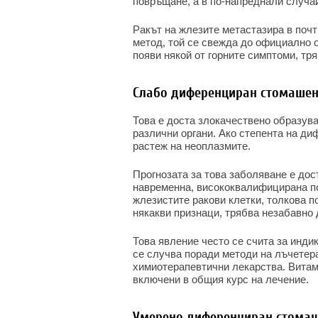
повръщане, а в по-напреднали случаи
Ракът на жлезите метастазира в почт
метод, той се свежда до официално о
появи някой от горните симптоми, тр
Слабо диференциран стомаше
Това е доста злокачествено образува
различни органи. Ако степента на ди
растеж на неоплазмите.
Прогнозата за това заболяване е дос
навременна, висококвалифицирана п
жлезистите ракови клетки, толкова п
някакви признаци, трябва незабавно 
Това явление често се счита за инди
се случва поради методи на лъчетера
химиотерапевтични лекарства. Витам
включени в общия курс на лечение.
Умерено диференциран стома