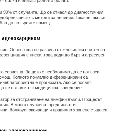
 - болка в епигастралната област.
и 90% от случаите. Що се отнася до диагностичния
добрен списък с методи за лечение. Така че, ако се
ябва да потърсите помощ.
н аденокарцином
ние. Освен това се развива от жлезистия епител на
ференциация е ниска, това води до бърз и агресивен
та сериозна. Защото е необходимо да се потърси
омощ. Колкото по-малко диференцирани са
о-неблагоприятна е прогнозата. Ако се появят
да се свържете с медицинско заведение.
катор за отстраняване на лимфни възли. Процесът
пия. В много случаи се предписват и
ини, болкоуспокояващи и правилно хранене също са
шен аденокарцином