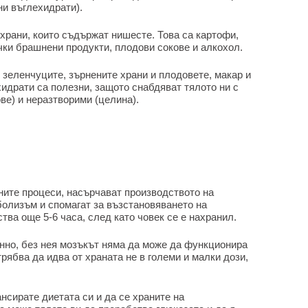
ни въглехидрати).
храни, които съдържат нишесте. Това са картофи,
чки брашнени продукти, плодови сокове и алкохол.
зеленчуците, зърнените храни и плодовете, макар и
идрати са полезни, защото снабдяват тялото ни с
ве) и неразтворими (целина).
ните процеси, насърчават производството на
болизъм и спомагат за възстановяването на
тва още 5-6 часа, след като човек се е нахранил.
янно, без нея мозъкът няма да може да функционира
рябва да идва от храната не в големи и малки дози,
нсирате диетата си и да се храните на