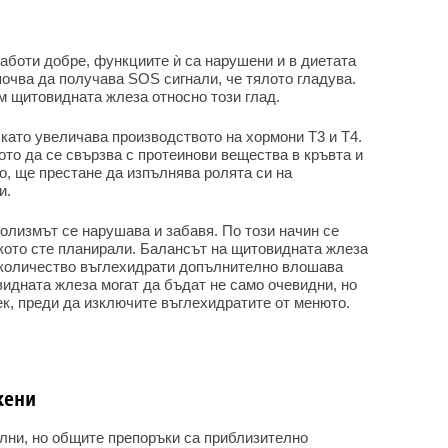
аботи добре, функциите ѝ са нарушени и в диетата
очва да получава SOS сигнали, че тялото гладува.
м щитовидната жлеза относно този глад.
като увеличава производството на хормони Т3 и Т4.
ото да се свързва с протеинови вещества в кръвта и
о, ще престане да изпълнява ролята си на
и.
олизмът се нарушава и забавя. По този начин се
лкото сте планирали. Балансът на щитовидната жлеза
 количество въглехидрати допълнително влошава
идната жлеза могат да бъдат не само очевидни, но
рек, преди да изключите въглехидратите от менюто.
жени
ални, но общите препоръки са приблизително