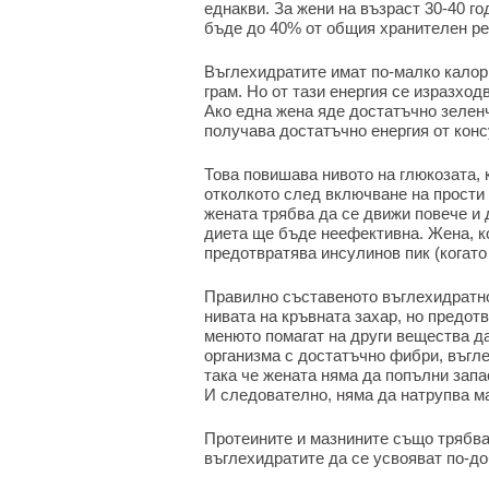
еднакви. За жени на възраст 30-40 г
бъде до 40% от общия хранителен р
Въглехидратите имат по-малко калори
грам. Но от тази енергия се изразход
Ако една жена яде достатъчно зеленч
получава достатъчно енергия от кон
Това повишава нивото на глюкозата, к
отколкото след включване на прости 
жената трябва да се движи повече и 
диета ще бъде неефективна. Жена, к
предотвратява инсулинов пик (когато 
Правилно съставеното въглехидратно
нивата на кръвната захар, но предот
менюто помагат на други вещества да
организма с достатъчно фибри, въгле
така че жената няма да попълни запа
И следователно, няма да натрупва м
Протеините и мазнините също трябва
въглехидратите да се усвояват по-до