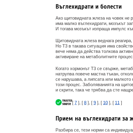
Въглехидрати и болести
Ако щитовидната жлеза на човек не р
има малко въглехидрати, мозъкът зап
И тогава мозъкът изпраща импулс къ
Щитовидната жлеза веднага реагира, 
Но Т3 в такава ситуация има свойств
вече няма да действа толкова активн
активиране на метаболитните процес
Когато хормонът Т3 се свърже, метаб
натрупва повече мастна тъкан, отко
се нарушава, а липсата или малкото
този процес. Заболяванията на щитов
и скрити, така че трябва да сте нащ
[
7
], [
8
], [
9
], [
10
], [
11
]
Прием на въглехидрати за 
Разбира се, тези норми са индивиду