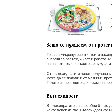
Защо се нуждаем от протеи
Това са микронутриенти, които насищ
енергия за растеж, живот и работа. 
на нашето тяло, от които се нуждаем
От въглехидратите човек получава гл
може да се получи и от мазнини, прот
Тялото изгаря глюкоза и в замяна пр
Въглехидрати
Въглехидратите са способни бързо д
който човек дъвче. Въглехидратите м