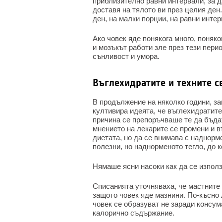
приблизително равни интервали, за д
доставя на тялото ви през целия ден.
ден, на малки порции, на равни интер
Ако човек яде понякога много, поняк
и мозъкът работи зле през тези пери
сънливост и умора.
Въглехидратите и техните с
В продължение на няколко години, за
култивира идеята, че въглехидратите
причина се препоръчваше те да бъда
мнението на лекарите се промени и в
диетата, но да се внимава с наднорме
полезни, но наднорменото тегло, до к
Нямаше ясни насоки как да се използ
Списанията уточняваха, че мастните 
защото човек яде мазнини. По-късно 
човек се образуват не заради консум
калорично съдържание.