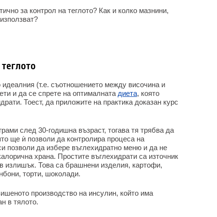
ично за контрол на теглото? Как и колко мазнини,
 използват?
 теглото
о идеалния (т.е. съотношението между височина и
иети и да се спрете на оптималната
диета
, която
драти. Тоест, да приложите на практика доказан курс
грами след 30-годишна възраст, тогава тя трябва да
то ще ѝ позволи да контролира процеса на
 си позволи да избере въглехидратно меню и да не
калорична храна. Простите въглехидрати са източник
 в излишък. Това са брашнени изделия, картофи,
нбони, торти, шоколади.
вишеното производство на инсулин, който има
н в тялото.