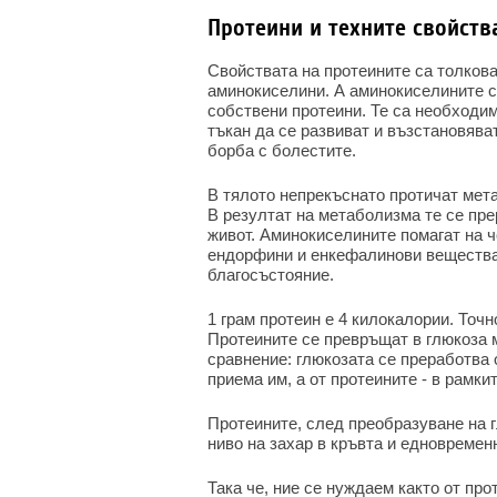
Протеини и техните свойств
Свойствата на протеините са толкова
аминокиселини. А аминокиселините с
собствени протеини. Те са необходими
тъкан да се развиват и възстановява
борба с болестите.
В тялото непрекъснато протичат мета
В резултат на метаболизма те се пре
живот. Аминокиселините помагат на ч
ендорфини и енкефалинови вещества
благосъстояние.
1 грам протеин е 4 килокалории. Точн
Протеините се превръщат в глюкоза м
сравнение: глюкозата се преработва 
приема им, а от протеините - в рамки
Протеините, след преобразуване на 
ниво на захар в кръвта и едновременн
Така че, ние се нуждаем както от про