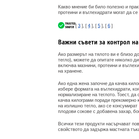
Какво мнение би било полезно и практ
протеини и въглехидрати могат да се
[
3
], [
4
], [
5
], [
6
]
Важни съвети за контрол на
Ако размерът на тялото ви е близо д
тегло), можете да опитате няколко д
включва мазнини, протеини и въглехи
на хранене.
Ако една жена започне да качва кило
избере формата на въглехидрати, коя
нормализиране на теглото. Тоест, да
качва килограми поради прекомерно 
на излишно тегло, ако се консумират
плодови сокове с добавена захар, бо
Всички тези продукти насърчават по
свойството да задържа мастната тъка