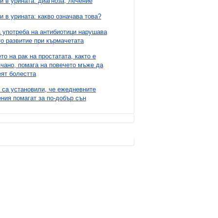
и в урината: диагноза, лечение
и в урината: какво означава това?
 употреба на антибиотици нарушава
о развитие при кърмачетата
то на рак на простатата, както е
чано, помага на повечето мъже да
ят болестта
 са установили, че ежедневните
ния помагат за по-добър сън