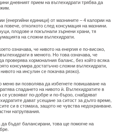
одини дневният прием на въглехидрати трябва да
ежим.
и (енергийни единици) от мазнините – 4 калории на
ва повече, отколкото след консумация на мазнини.
уци, плодове и покълнали зърнени храни, тя
сумацията на сложни въглехидрати.
оето означава, че нивото на енергия е по-високо,
въглехидрати в менюто. Но това означава, че
да проверява хормоналния баланс, без който всяка
оято консумира достатъчно сложни въглехидрати,
нивото на инсулин се покачва рязко).
 меню ви позволява да избегнете повишаване на
вратява спадането на нивото ѝ. Въглехидратите в
 се усвояват по-добре и по-бързо, снабдяват
хидратите дават усещане за ситост за дълго време,
сите си в стомаха, защото не чувства недохранване.
астни натрупвания.
 да бъдат балансирани, това ще помогне на
бре.