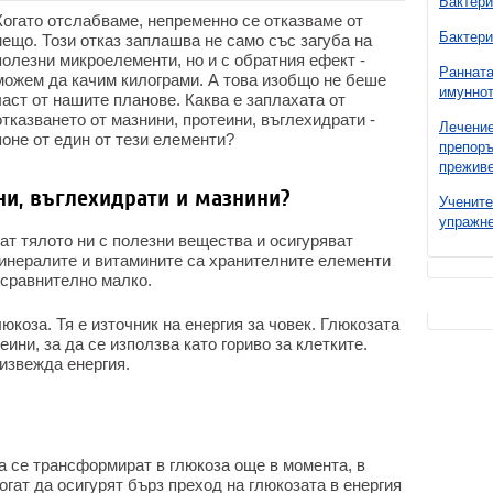
Бактери
Когато отслабваме, непременно се отказваме от
Бактери
нещо. Този отказ заплашва не само със загуба на
полезни микроелементи, но и с обратния ефект -
Ранната
можем да качим килограми. А това изобщо не беше
имуннот
част от нашите планове. Каква е заплахата от
отказването от мазнини, протеини, въглехидрати -
Лечение
поне от един от тези елементи?
препоръ
преживе
ни, въглехидрати и мазнини?
Учените
упражне
ат тялото ни с полезни вещества и осигуряват
Минералите и витамините са хранителните елементи
 сравнително малко.
юкоза. Тя е източник на енергия за човек. Глюкозата
еини, за да се използва като гориво за клетките.
оизвежда енергия.
а се трансформират в глюкоза още в момента, в
огат да осигурят бърз преход на глюкозата в енергия