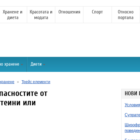
Хранене и
Красотата и
Отношения
Спорт
Относно
диета
модата
портала
но хранене
Диети
хранене
»
Трейс елементи
пасностите от
НОВИ 
отеини или
Условия
Супрате
Шизофре
поведен