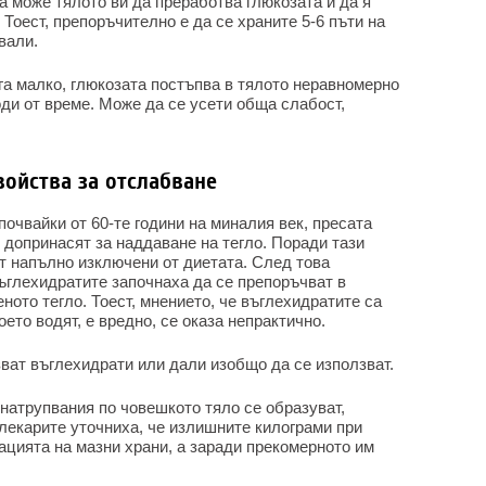
а може тялото ви да преработва глюкозата и да я
 Тоест, препоръчително е да се храните 5-6 пъти на
вали.
ога малко, глюкозата постъпва в тялото неравномерно
оди от време. Може да се усети обща слабост,
войства за отслабване
почвайки от 60-те години на миналия век, пресата
 допринасят за наддаване на тегло. Поради тази
т напълно изключени от диетата. След това
ъглехидратите започнаха да се препоръчват в
ното тегло. Тоест, мнението, че въглехидратите са
оето водят, е вредно, се оказа непрактично.
ват въглехидрати или дали изобщо да се използват.
натрупвания по човешкото тяло се образуват,
лекарите уточниха, че излишните килограми при
ацията на мазни храни, а заради прекомерното им