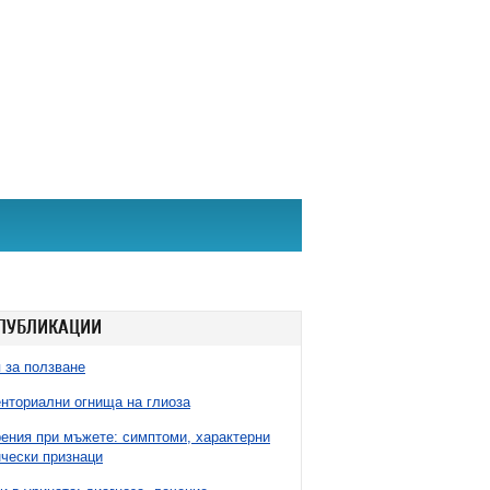
ПУБЛИКАЦИИ
 за ползване
нториални огнища на глиоза
ния при мъжете: симптоми, характерни
чески признаци