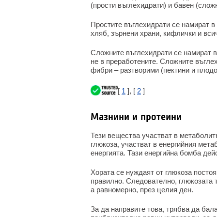
(прости въглехидрати) и бавен (слож
Простите въглехидрати се намират в 
хляб, зърнени храни, кифлички и вси
Сложните въглехидрати се намират в 
не в преработените. Сложните въглех
фибри – разтворими (пектини и плодо
[
1
], [
2
]
Мазнини и протеини
Тези вещества участват в метаболит
глюкоза, участват в енергийния мета
енергията. Тази енергийна бомба дейс
Хората се нуждаят от глюкоза посто
правилно. Следователно, глюкозата т
а равномерно, през целия ден.
За да направите това, трябва да бала