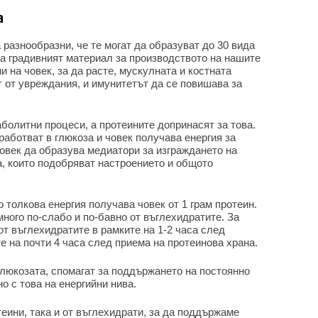
а
 разнообразни, че те могат да образуват до 30 вида
а градивният материал за производството на нашите
 на човек, за да расте, мускулната и костната
т от увреждания, и имунитетът да се повишава за
болитни процеси, а протеините допринасят за това.
работват в глюкоза и човек получава енергия за
овек да образува медиатори за изграждането на
, които подобряват настроението и общото
о толкова енергия получава човек от 1 грам протеин.
ного по-слабо и по-бавно от въглехидратите. За
от въглехидратите в рамките на 1-2 часа след
те на почти 4 часа след приема на протеинова храна.
глюкозата, спомагат за поддържането на постоянно
о с това на енергийни нива.
теини, така и от въглехидрати, за да поддържаме