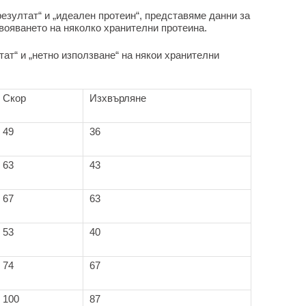
езултат“ и „идеален протеин“, представяме данни за
свояването на няколко хранителни протеина.
ат“ и „нетно използване“ на някои хранителни
Скор
Изхвърляне
49
36
63
43
67
63
53
40
74
67
100
87