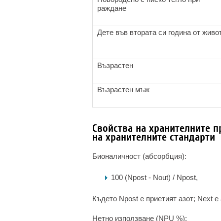
раждане
Дете във втората си година от живо
Възрастен
Възрастен мъж
Свойства на хранителните п
на хранителните стандарти
Бионаличност (абсорбция):
100 (Npost - Nout) / Npost,
Където Npost е приетият азот; Next е
Нетно използване (NPU %):