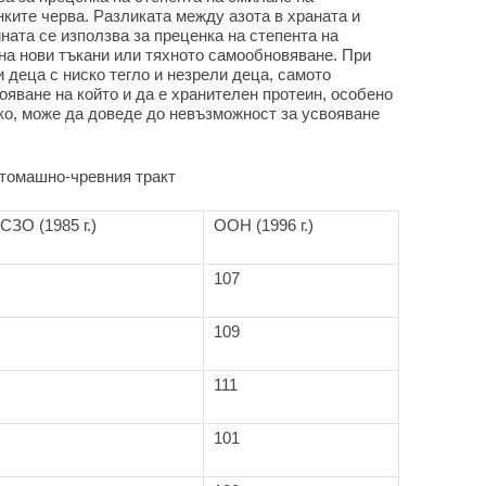
нките черва. Разликата между азота в храната и
ната се използва за преценка на степента на
на нови тъкани или тяхното самообновяване. При
 деца с ниско тегло и незрели деца, самото
яване на който и да е хранителен протеин, особено
ко, може да доведе до невъзможност за усвояване
стомашно-чревния тракт
СЗО (1985 г.)
ООН (1996 г.)
107
109
111
101