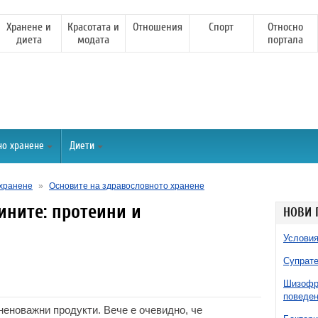
Хранене и
Красотата и
Отношения
Спорт
Относно
диета
модата
портала
но хранене
Диети
хранене
»
Основите на здравословното хранене
ините: протеини и
НОВИ 
Условия
Супрате
Шизофре
поведен
неноважни продукти. Вече е очевидно, че