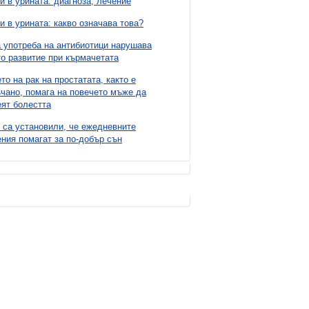
и в урината: диагноза, лечение
и в урината: какво означава това?
 употреба на антибиотици нарушава
о развитие при кърмачетата
то на рак на простатата, както е
чано, помага на повечето мъже да
ят болестта
 са установили, че ежедневните
ния помагат за по-добър сън