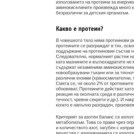
използването на протеини за енергие
аминокиселините произвежда много к
безразлични за детския организъм.
Какво е протеин?
В човешкото тяло няма протеинови ре
протеините се разграждат в тях, осв
поддържане на протеиновия състав на
Следователно, нормалният растеж на
като мазнините и въглехидратите не м
съдържат незаменими аминокиселини,
новообразувани тъкани или за тяхно
различни ензими (храносмилателни, т
Смята се, че около 2% от протеините
обновяват. Протеините действат кат
реакция на околната среда в различ
течност, чревни секрети и др.). И нак
когато е напълно разграден, произвежд
Критерият за азотен баланс се изпол
метаболизъм. Това се прави чрез опр
и количеството азот, загубен с изпра
вещества с изпражненията се използв