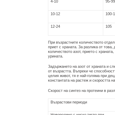
4-10
95-99
10-12
100-
12-24
105
При възрастните количеството отделе
приет с храната. За разлика от това,
количеството азот, прието с храната
урината.
Задържането на азот от храната и сл
от възрастта. Въпреки че способност
целия живот, тя е най-голяма при де
константата на растеж и скоростта на
Скорост на синтез на протеини в раз
Възрастови периоди
Новородено с ниско тегло при