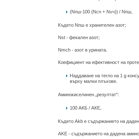
(Nпш-100 (Nсn + Nvч)) / Nпш,
Където Nпш е хранителен азот;
Nst - фекален азот;
Nmch - азот в урината.
Коефициент на ефективност на проте
Наддаване на тегло на 1 g кон
върху малки плъхове.
Аминокиселинен „резултат“:
100 АКБ / АКЕ,
Където Akb е съдържанието на даден
AKE - съдържанието на дадена амино