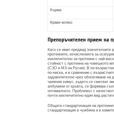
Кърма
Краве мляко
Препоръчителен прием на п
Като се имат предвид значителните р
протеините, изчисленията за осигуря
изключително за протеини с най-висо
стойност с протеина на човешкото мл
(СЗО и МЗ на Русия). В по-възрастни
по-ниска, и в сравнение с възрастни
задоволително чрез обогатяване на д
чревния химус, където се смесват а
албумини от кръвта, се формира съо
оптималното. Проблемът с качеството
почти изключително един вид растит
Общата стандартизация на протеинит
стандартизация в чужбина и в комите