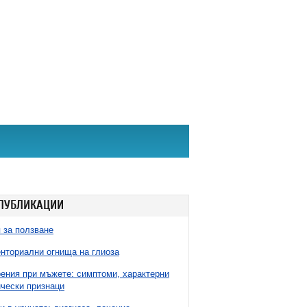
ПУБЛИКАЦИИ
 за ползване
нториални огнища на глиоза
ния при мъжете: симптоми, характерни
чески признаци