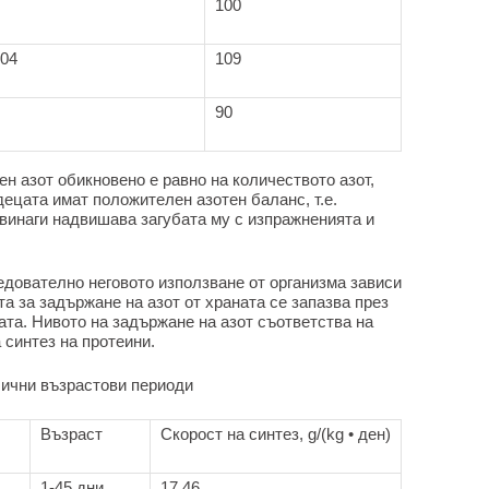
100
104
109
90
н азот обикновено е равно на количеството азот,
 децата имат положителен азотен баланс, т.е.
, винаги надвишава загубата му с изпражненията и
едователно неговото използване от организма зависи
та за задържане на азот от храната се запазва през
цата. Нивото на задържане на азот съответства на
 синтез на протеини.
лични възрастови периоди
Възраст
Скорост на синтез, g/(kg • ден)
1-45 дни
17.46