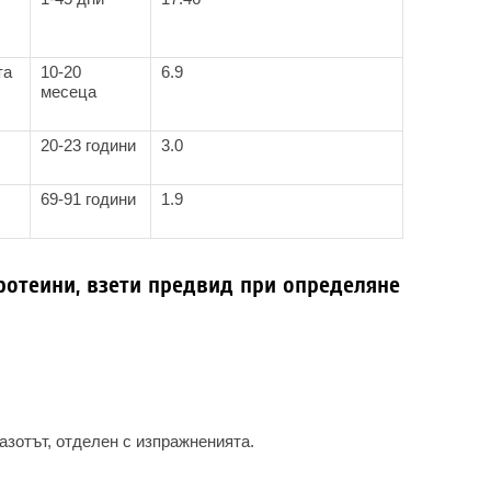
та
10-20
6.9
месеца
20-23 години
3.0
69-91 години
1.9
ротеини, взети предвид при определяне
 азотът, отделен с изпражненията.