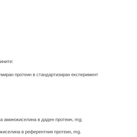
ините:
сумиран протеин в стандартизиран експеримент
а аминокиселина в даден протеин, mg;
киселина в референтния протеин, mg.