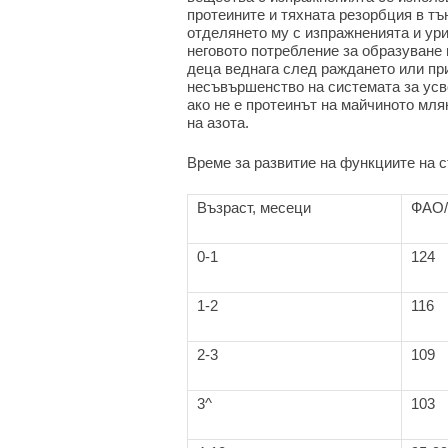
протеините и тяхната резорбция в тъ
отделянето му с изпражненията и ури
неговото потребление за образуване 
деца веднага след раждането или при
несъвършенство на системата за усво
ако не е протеинът на майчиното мля
на азота.
Време за развитие на функциите на 
Възраст, месеци
ФАО/
0-1
124
1-2
116
2-3
109
3^
103