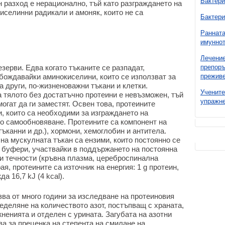
Бактери
н разход е нерационално, тъй като разграждането на
иселинни радикали и амоняк, които не са
Бактери
Ранната
имуннот
Лечение
зерви. Едва когато тъканите се разпадат,
препоръ
обождавайки аминокиселини, които се използват за
преживе
 други, по-жизненоважни тъкани и клетки.
Учените
 тялото без достатъчно протеини е невъзможен, тъй
упражне
огат да ги заместят. Освен това, протеините
 които са необходими за изграждането на
то самообновяване. Протеините са компонент на
ъканни и др.), хормони, хемоглобин и антитела.
 на мускулната тъкан са ензими, които постоянно се
о буфери, участвайки в поддържането на постоянна
ни течности (кръвна плазма, цереброспинална
рая, протеините са източник на енергия: 1 g протеин,
а 16,7 kJ (4 kcal).
зва от много години за изследване на протеиновия
еделяне на количеството азот, постъпващ с храната,
жненията и отделен с урината. Загубата на азотни
а за преценка на степента на смилане на