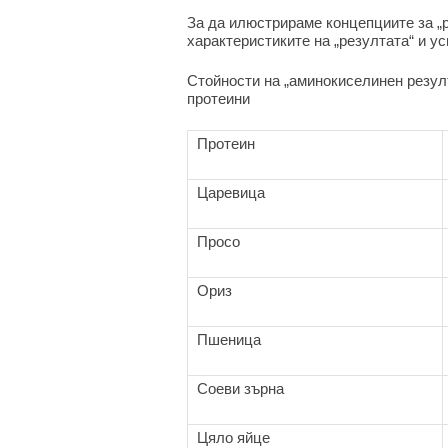
За да илюстрираме концепциите за „р
характеристиките на „резултата“ и у
Стойности на „аминокиселинен резулт
протеини
Протеин
Царевица
Просо
Ориз
Пшеница
Соеви зърна
Цяло яйце