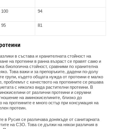
100
94
95
81
ротеини
азлики в състава и хранителната стойност на
ване на протеини в ранна възраст се правят само и
ка биологична стойност, сравними по хранителна
яко. Това важи и за препоръките, дадени по-долу
те групи, където общата нужда от протеини е малко
те, проблемът с качеството на протеините се решава
иетата с няколко вида растителни протеини. В
минокиселини от различни протеини и серумни
тношение на аминокиселините, близко до
 на протеините е много остър при консумация на
елен протеин.
е в Русия се различава донякъде от санитарната
тите на СЗО. Това се дължи на някои различия в