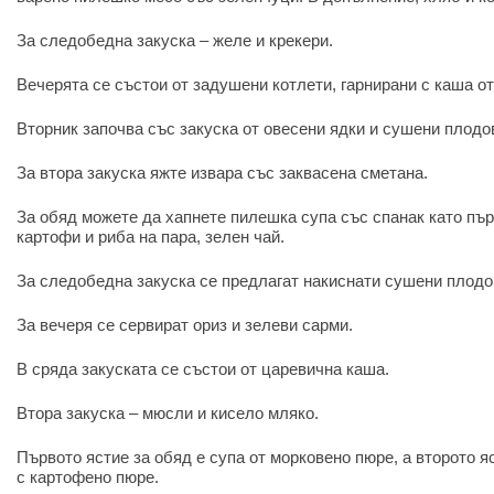
За следобедна закуска – желе и крекери.
Вечерята се състои от задушени котлети, гарнирани с каша от
Вторник започва със закуска от овесени ядки и сушени плодо
За втора закуска яжте извара със заквасена сметана.
За обяд можете да хапнете пилешка супа със спанак като пър
картофи и риба на пара, зелен чай.
За следобедна закуска се предлагат накиснати сушени плодо
За вечеря се сервират ориз и зелеви сарми.
В сряда закуската се състои от царевична каша.
Втора закуска – мюсли и кисело мляко.
Първото ястие за обяд е супа от морковено пюре, а второто 
с картофено пюре.