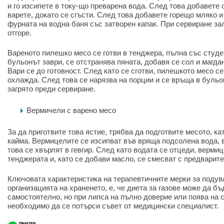
и го изсипете в току-що преварена вода. След това добавете 
варете, докато се сгъсти. След това добавете горещо мляко и
фурната на водна баня със затворен капак. При сервиране за
отгоре.
Вареното пилешко месо се готви в тенджера, пълна със студе
бульонът заври, се отстранява пяната, добавя се сол и магда
Вари се до готовност. След като се сготви, пилешкото месо с
охлажда. След това се нарязва на порции и се връща в бульо
загрято преди сервиране.
Вермичели с варено месо
За да приготвите това ястие, трябва да подготвите месото, ка
кайма. Вермицелите се изсипват във вряща подсолена вода, в
това се хвърлят в гевгир. След като водата се отцеди, верми
тенджерата и, като се добави масло, се смесват с предварит
Ключовата характеристика на терапевтичните мерки за подува
организацията на храненето, е, че диета за газове може да бъ
самостоятелно, но при липса на пълно доверие или поява на 
необходимо да се потърси съвет от медицински специалист.