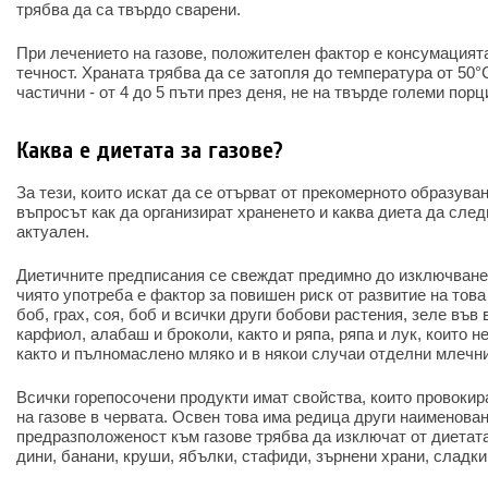
трябва да са твърдо сварени.
При лечението на газове, положителен фактор е консумацият
течност. Храната трябва да се затопля до температура от 50°
частични - от 4 до 5 пъти през деня, не на твърде големи порц
Каква е диетата за газове?
За тези, които искат да се отърват от прекомерното образуван
въпросът как да организират храненето и каква диета да след
актуален.
Диетичните предписания се свеждат предимно до изключване 
чиято употреба е фактор за повишен риск от развитие на това
боб, грах, соя, боб и всички други бобови растения, зеле във
карфиол, алабаш и броколи, както и ряпа, ряпа и лук, които н
както и пълномаслено мляко и в някои случаи отделни млечни
Всички горепосочени продукти имат свойства, които провокир
на газове в червата. Освен това има редица други наименован
предразположеност към газове трябва да изключат от диетата
дини, банани, круши, ябълки, стафиди, зърнени храни, сладки