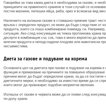
Говорейки за това каква диета е необходима за газове, е нео
принципите на правилното хранене в този случай се основава
постни мазнини, пилешки яйца, риба, ориз и всякакъв вид мес
Наличието на излишни газове в стомашно-чревния тракт често
връзка с определен продукт, но може да бъде следствие от к
продукта, които са лошо комбинирани помежду си. Например,
ситуация. Ако след консумация на тежка протеинова храна п
десерти в комбинация със сок, това е много вероятно да прич
млечни продукти и неподсладени плодове или животински пр
несъвместима.
Диета за газове и подуване на корема
Основната цел на диетата при газове и подуване на корема е
функция и премахване на причините за повишено образуване н
причини могат да бъдат определени храни, за да се постигне
диетичните мерки, е необходимо за известно време да се спр
които могат да провокират подобни неприятни явления.
Излишък от газове в червата може да се появи след консумац
по-долу храни.