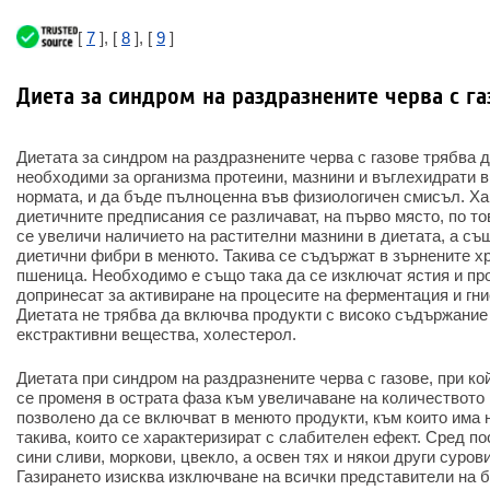
[
7
], [
8
], [
9
]
Диета за синдром на раздразнените черва с га
Диетата за синдром на раздразнените черва с газове трябва 
необходими за организма протеини, мазнини и въглехидрати в
нормата, и да бъде пълноценна във физиологичен смисъл. Ха
диетичните предписания се различават, на първо място, по то
се увеличи наличието на растителни мазнини в диетата, а съ
диетични фибри в менюто. Такива се съдържат в зърнените хр
пшеница. Необходимо е също така да се изключат ястия и про
допринесат за активиране на процесите на ферментация и гни
Диетата не трябва да включва продукти с високо съдържание
екстрактивни вещества, холестерол.
Диетата при синдром на раздразнените черва с газове, при к
се променя в острата фаза към увеличаване на количеството 
позволено да се включват в менюто продукти, към които има 
такива, които се характеризират с слабителен ефект. Сред п
сини сливи, моркови, цвекло, а освен тях и някои други суров
Газирането изисква изключване на всички представители на б