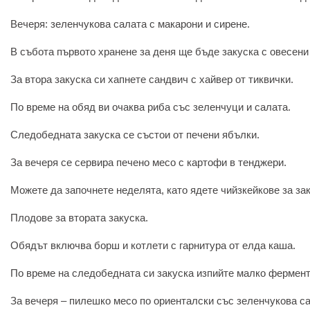
Вечеря: зеленчукова салата с макарони и сирене.
В събота първото хранене за деня ще бъде закуска с овесени
За втора закуска си хапнете сандвич с хайвер от тиквички.
По време на обяд ви очаква риба със зеленчуци и салата.
Следобедната закуска се състои от печени ябълки.
За вечеря се сервира печено месо с картофи в тенджери.
Можете да започнете неделята, като ядете чийзкейкове за зак
Плодове за втората закуска.
Обядът включва борш и котлети с гарнитура от елда каша.
По време на следобедната си закуска изпийте малко фермент
За вечеря – пилешко месо по ориенталски със зеленчукова са