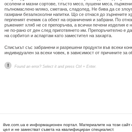
осолени и мазни сортове, тлъсто месо, пушени меса, пържени
пълномаслено мляко, сметана, сладолед. Не бива да се злоу
газирани безалкохолни напитки. Що се отнася до зърнените х
перленият ечемик са обект на ограничения и забрани. По отн
ръженият хляб не се препоръчва, а всички печени изделия е 
не по-рано от ден след приготвянето им. Препоръчително е д
на сорбитол и аспартам като заместител на захарта.
Списъкът със забранени и разрешени продукти във всеки кон
индивидуален за всеки човек, в зависимост от причините за о
!
Found an error? Select it and press Ctrl + Enter.
ilive.com.ua е информационен портал. Материалите на този сай
цел и не заместват съвета на квалифициран специалист.