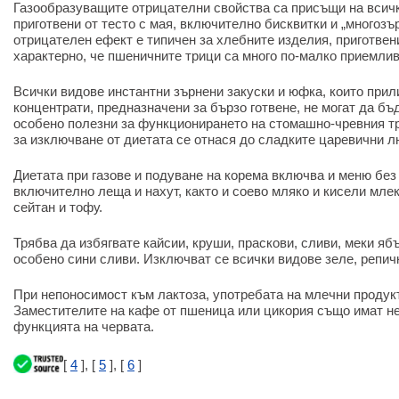
Газообразуващите отрицателни свойства са присъщи на всичк
приготвени от тесто с мая, включително бисквитки и „многозъ
отрицателен ефект е типичен за хлебните изделия, приготвени
характерно, че пшеничните трици са много по-малко приемлив
Всички видове инстантни зърнени закуски и юфка, които прил
концентрати, предназначени за бързо готвене, не могат да б
особено полезни за функционирането на стомашно-чревния тр
за изключване от диетата се отнася до сладките царевични л
Диетата при газове и подуване на корема включва и меню без
включително леща и нахут, както и соево мляко и кисели млек
сейтан и тофу.
Трябва да избягвате кайсии, круши, праскови, сливи, меки яб
особено сини сливи. Изключват се всички видове зеле, репички
При непоносимост към лактоза, употребата на млечни продукт
Заместителите на кафе от пшеница или цикория също имат н
функцията на червата.
[
4
], [
5
], [
6
]