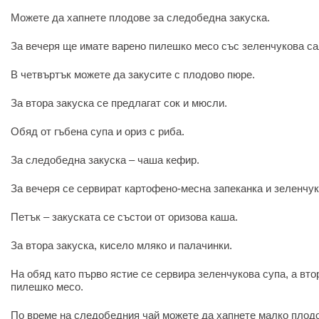
Можете да хапнете плодове за следобедна закуска.
За вечеря ще имате варено пилешко месо със зеленчукова са
В четвъртък можете да закусите с плодово пюре.
За втора закуска се предлагат сок и мюсли.
Обяд от гъбена супа и ориз с риба.
За следобедна закуска – чаша кефир.
За вечеря се сервират картофено-месна запеканка и зеленчук
Петък – закуската се състои от оризова каша.
За втора закуска, кисело мляко и палачинки.
На обяд като първо ястие се сервира зеленчукова супа, а вто
пилешко месо.
По време на следобедния чай можете да хапнете малко плод