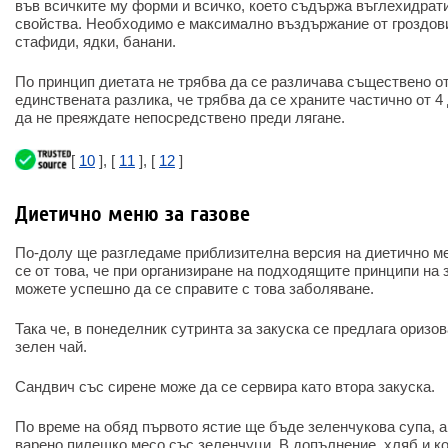
във всичките му форми и всичко, което съдържа въглехидрат
свойства. Необходимо е максимално въздържание от гроздови
стафиди, ядки, банани.
По принцип диетата не трябва да се различава съществено от
единствената разлика, че трябва да се храните частично от 4 
да не преяждате непосредствено преди лягане.
[
10
], [
11
], [
12
]
Диетично меню за газове
По-долу ще разгледаме приблизителна версия на диетично ме
се от това, че при организиране на подходящите принципи на
можете успешно да се справите с това заболяване.
Така че, в понеделник сутринта за закуска се предлага оризо
зелен чай.
Сандвич със сирене може да се сервира като втора закуска.
По време на обяд първото ястие ще бъде зеленчукова супа, а
варено пилешко месо със зеленчуци. В допълнение, хляб и ко