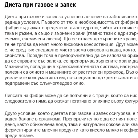
Диета при газове и запек
Диета при газове и запек за успешно лечение на заболяванет
редица условия. Първото от тях е необходимостта от фибри в
фибри съдържат определени въглехидрати, чийто източник е х
така и ръжен, а също и зърнени храни (главно тези с едри зър
ечемик, ечемичени люспи). Що се отнася до зърнените храни,
те не трябва да имат много вискозна консистенция. Друг мом
е, че сред тях специално място заема оризовата каша, която,
свойства. Поради това е препоръчително да се използва оризо
да се справите със запека, се препоръчва зърнените храни да
Мазнините, попадащи в храносмилателната система, насърча
полезни са олиото и мазнините от растителен произход. Въз о
увеличите консумацията им, по-специално да ядете салати от
подправени със слънчогледово олио.
Липсата на фибри може да се попълни и с трици, които са ни
следователно няма да окажат негативно влияние върху фигура
Друго условие, което диетата при газове и запек осигурява, 
воден баланс в организма. Препоръчително е да се пият поне
деня, както обикновена вода, така и натурални сокове или кв
ферментиралите млечни продукти като кисело мляко и кефир; 
преди лягане.