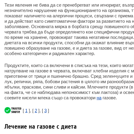
Тези явления не бива да се пренебрегват или игнорират, възп
незначително нарушение на функционирането на организма, тъ
показват наличието на алергични процеси, свързани с приема
и да действат като симптоматични фактори за развитието на 
заболяване. Основната мярка в борбата срещу повишеното об
червата трябва да бъде определянето кои специфични продук
по време на хранене, провокират такива негативни последици
диетата на всички продукти, способни да окажат влияние вър
повишено образуване на газове, е и диета за газове, вид от не
особено категоричен и радикален характер.
Продуктите, които са включени в списъка на тези, които мога
натрупване на газове в червата, включват хлебни изделия с м
приготвени от трици и пшенично брашно. Сред зеленчуците и 
лук, репички, ряпа, бобови растения в цялото им разнообрази
ябълки, праскови, сини сливи и кайсии. Млечните продукти (в
на факта, че се наблюдава непоносимост към лактоза) и осве
соевите кисели млека също са провокатори
на
газове.
[
1
], [
2
], [
3
]
Лечение на газове с диета