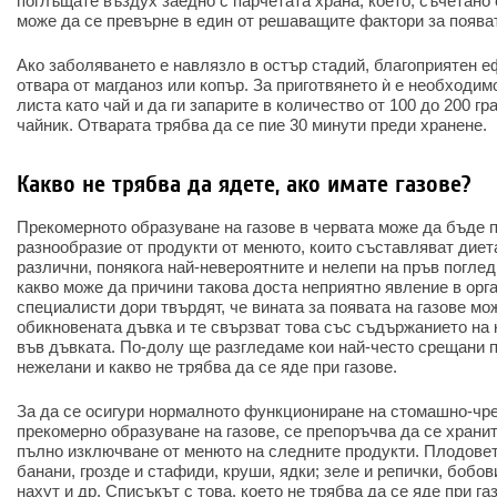
поглъщате въздух заедно с парчетата храна, което, съчетано
може да се превърне в един от решаващите фактори за появат
Ако заболяването е навлязло в остър стадий, благоприятен е
отвара от магданоз или копър. За приготвянето ѝ е необходим
листа като чай и да ги запарите в количество от 100 до 200 гр
чайник. Отварата трябва да се пие 30 минути преди хранене.
Какво не трябва да ядете, ако имате газове?
Прекомерното образуване на газове в червата може да бъде 
разнообразие от продукти от менюто, които съставляват диет
различни, понякога най-невероятните и нелепи на пръв погле
какво може да причини такова доста неприятно явление в орг
специалисти дори твърдят, че вината за появата на газове мо
обикновената дъвка и те свързват това със съдържанието на
във дъвката. По-долу ще разгледаме кои най-често срещани п
нежелани и какво не трябва да се яде при газове.
За да се осигури нормалното функциониране на стомашно-чрев
прекомерно образуване на газове, се препоръчва да се храни
пълно изключване от менюто на следните продукти. Плодовет
банани, грозде и стафиди, круши, ядки; зеле и репички, бобови
нахут и др. Списъкът с това, което не трябва да се яде при га