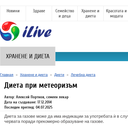
Новини
Здраве
Семейство
Хранене и
Красотата и
и деца
диета
модата
ХРАНЕНЕ И ДИЕТА
Главная
»
Хранене и диета
»
Диети
»
Лечебна диета
Диета при метеоризъм
Автор: Алексей Портнов, семеен лекар
Дата на създаване: 17.12.2014
Последен преглед: 04.07.2025
Диета за газове може да има индикации за употребата ѝ в сл
червата поради прекомерно образуване на газове.