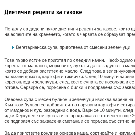
Диетични рецепти за газове
По-долу са дадени някои диетични рецепти за газове, които 
на аспектите на храненето, когато в червата се образуват пр
Вегетарианска супа, приготвена от смесени зеленчуци
Това първо ястие се приготвя по следния начин. Необходимо 
коренът от магданоз, морковите, лукът и да се задушат в мал
която се добавя растително масло. След това в зеленчуковия
нарязани домати, картофи и тиквички. След 10 минути варен
кореноплодни зеленчуци, след което супата се посолява и се 
готова. Сервира се, поръсена с билки и подправена със заква
Овесена супа с месен бульон и зеленчуци изисква варене на 
Към този бульон се добавят ситно нарязани картофи и сотира
от магданоз и лук, разредени с вода. Вари се 10 минути, след
ядки Херкулес към супата и се продължава с готвенето още 2
се подправя със заквасена сметана и се поръсва със ситно н
За да приготвите ронлива оризова каша, сортирайте и изплак