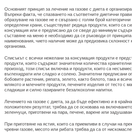
Основният принцип за лечение на газове с диета е организир
Въпреки факта, че спазването на съответните диетични прав
образуване на газове не е свързано с голям брой категорични
определени храни, съществуват редица продукти, които са с
консумация или е предписано да се сведе до минимум съдърж
съставяне на меню е необходимо да се ръководи от принципа
наименования, чието наличие може да предизвика склонност к
организма.
Списъкът с всички нежелани за консумация продукти е предс
продукти, които съдържат значителни количества хранителни
произход, този списък включва и продукти, които са несъвмес
въглехидрати или сладко и солено. Значителни предписани ог
бобовите растения, ряпата, зелето, както бялото, така и всичк
млякото и млечните продукти, печените изделия от тесто с м
сладкиши и силно газираните безалкохолни напитки.
Лечението на газове с диета, за да бъде ефективно и в крайн
положителен резултат, трябва да се основава на включването
зеленчуци, приготвени на пара, печене, варене или задушаван
При приготвяне на ястия, които са приемливи в случаи на пр
чревни газове, месото или рибата трябва да са от нискомасле