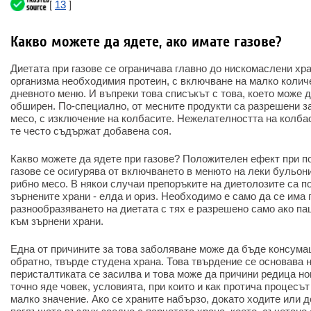
[
13
]
Какво можете да ядете, ако имате газове?
Диетата при газове се ограничава главно до нискомаслени хра
организма необходимия протеин, с включване на малко колич
дневното меню. И въпреки това списъкът с това, което може да
обширен. По-специално, от месните продукти са разрешени з
месо, с изключение на колбасите. Нежелателността на колбас
те често съдържат добавена соя.
Какво можете да ядете при газове? Положителен ефект при п
газове се осигурява от включването в менюто на леки бульон
рибно месо. В някои случаи препоръките на диетолозите са 
зърнените храни - елда и ориз. Необходимо е само да се има 
разнообразяването на диетата с тях е разрешено само ако п
към зърнени храни.
Една от причините за това заболяване може да бъде консума
обратно, твърде студена храна. Това твърдение се основава н
перисталтиката се засилва и това може да причини редица но
точно яде човек, условията, при които и как протича процесът
малко значение. Ако се храните набързо, докато ходите или д