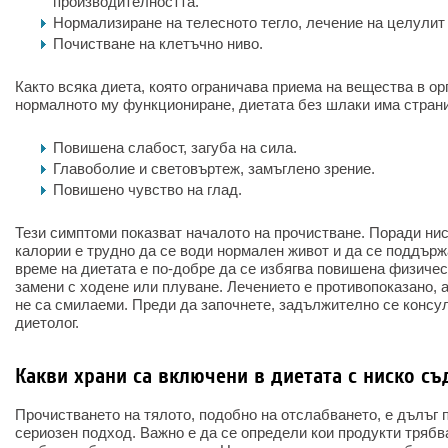
производителността.
Нормализиране на телесното тегло, лечение на целулит
Почистване на клетъчно ниво.
Както всяка диета, която ограничава приема на вещества в о
нормалното му функциониране, диетата без шлаки има стран
Повишена слабост, загуба на сила.
Главоболие и световъртеж, замъглено зрение.
Повишено чувство на глад.
Тези симптоми показват началото на прочистване. Поради ни
калории е трудно да се води нормален живот и да се поддържа
време на диетата е по-добре да се избягва повишена физическ
замени с ходене или плуване. Лечението е противопоказано, 
не са смилаеми. Преди да започнете, задължително се консу
диетолог.
Какви храни са включени в диетата с ниско с
Прочистването на тялото, подобно на отслабването, е дълъг 
сериозен подход. Важно е да се определи кои продукти трябва