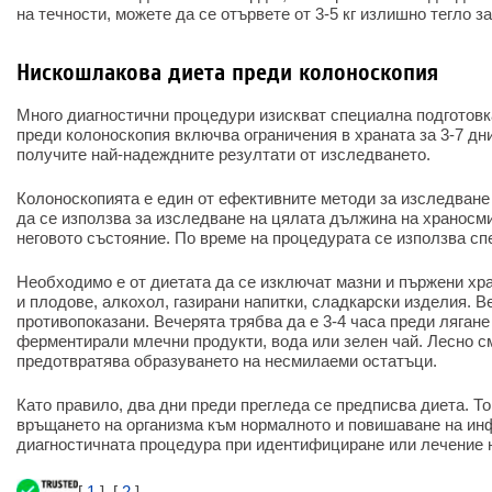
на течности, можете да се отървете от 3-5 кг излишно тегло за
Нискошлакова диета преди колоноскопия
Много диагностични процедури изискват специална подготов
преди колоноскопия включва ограничения в храната за 3-7 дни
получите най-надеждните резултати от изследването.
Колоноскопията е един от ефективните методи за изследване
да се използва за изследване на цялата дължина на храносми
неговото състояние. По време на процедурата се използва сп
Необходимо е от диетата да се изключат мазни и пържени хра
и плодове, алкохол, газирани напитки, сладкарски изделия. В
противопоказани. Вечерята трябва да е 3-4 часа преди лягане 
ферментирали млечни продукти, вода или зелен чай. Лесно 
предотвратява образуването на несмилаеми остатъци.
Като правило, два дни преди прегледа се предписва диета. Т
връщането на организма към нормалното и повишаване на ин
диагностичната процедура при идентифициране или лечение 
[
1
], [
2
]