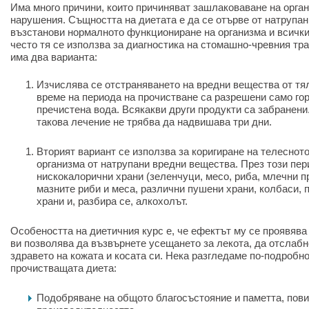
Има много причини, които причиняват зашлаковаване на орга
нарушения. Същността на диетата е да се отърве от натрупан
възстанови нормалното функциониране на организма и всички
често тя се използва за диагностика на стомашно-чревния тр
има два варианта:
Изчислява се отстраняването на вредни вещества от тял
време на периода на прочистване са разрешени само го
пречистена вода. Всякакви други продукти са забранен
такова лечение не трябва да надвишава три дни.
Вторият вариант се използва за коригиране на телеснот
организма от натрупани вредни вещества. През този пе
нискокалорични храни (зеленчуци, месо, риба, млечни п
мазните риби и меса, различни пушени храни, колбаси, 
храни и, разбира се, алкохолът.
Особеността на диетичния курс е, че ефектът му се проявява
ви позволява да възвърнете усещането за лекота, да отслабне
здравето на кожата и косата си. Нека разгледаме по-подробн
прочистващата диета:
Подобряване на общото благосъстояние и паметта, пов