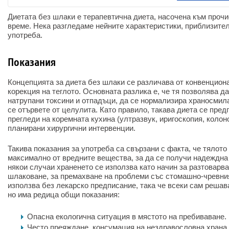
Диетата без шлаки е терапевтична диета, насочена към прочи
време. Нека разгледаме нейните характеристики, приблизител
употреба.
Показания
Концепцията за диета без шлаки се различава от конвенциона
корекция на теглото. Основната разлика е, че тя позволява да
натрупани токсини и отпадъци, да се нормализира храносмил
се отървете от целулита. Като правило, такава диета се пре
прегледи на коремната кухина (ултразвук, иригоскопия, колон
планирани хирургични интервенции.
Такива показания за употреба са свързани с факта, че тялото
максимално от вредните вещества, за да се получи надеждна 
някои случаи храненето се използва като начин за разтоварва
шлаковане, за премахване на проблеми със стомашно-чревния
използва без лекарско предписание, така че всеки сам решава
но има редица общи показания:
Опасна екологична ситуация в мястото на пребиваване.
Често преяждане, консумация на нездравословна храна.