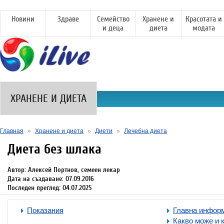
Новини
Здраве
Семейство
Хранене и
Красотата и
и деца
диета
модата
ХРАНЕНЕ И ДИЕТА
Главная
»
Хранене и диета
»
Диети
»
Лечебна диета
Диета без шлака
Автор: Алексей Портнов, семеен лекар
Дата на създаване: 07.09.2016
Последен преглед: 04.07.2025
Показания
Главна инфор
Какво може и 