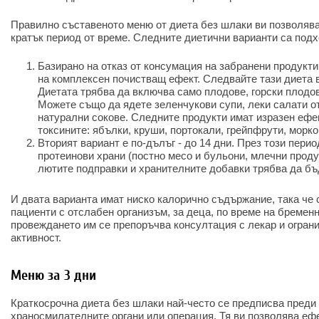
Правилно съставеното меню от диета без шлаки ви позволява
кратък период от време. Следните диетични варианти са подх
Базирано на отказ от консумация на забранени продукти
на комплексен почистващ ефект. Следвайте тази диета 
Диетата трябва да включва само плодове, горски плодов
Можете също да ядете зеленчукови супи, леки салати о
натурални сокове. Следните продукти имат изразен ефе
токсините: ябълки, круши, портокали, грейпфрути, морко
Вторият вариант е по-дълъг - до 14 дни. През този пери
протеинови храни (постно месо и бульони, млечни проду
лютите подправки и хранителните добавки трябва да бъ
И двата варианта имат ниско калорично съдържание, така че 
пациенти с отслабен организъм, за деца, по време на бремен
провеждането им се препоръчва консултация с лекар и огран
активност.
Меню за 3 дни
Краткосрочна диета без шлаки най-често се предписва преди 
храносмилателните органи или операция. Тя ви позволява еф