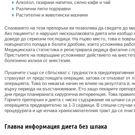
Алкохол, газирани напитки, силно кафе и чай
Различни люти подправки
Растителни и животински мазнини
Спазването на тези препоръки ви позволява да сведете до м
Ако пациентът е нарушил нискошлаковата диета или изобщо н
доведе до сериозни последици. На първо място, това е повръ
повърнатото попада в белите дробове, което усложнява работ
Медицинската статистика е регистрирала редица фатални слу
Пристъпите на повръщане усложняват действието на анестети
болезнено излиза от анестезия.
Пушачите също се сблъскват с трудности в предоперативния 
страхуват от предстоящата операция, затова се отказват от 
операцията. Това по никакъв начин не влияе на резултата ѝ, 
върху периода на възстановяване. Ето защо лекарите препоръ
дни преди планираната хирургична интервенция. Това правило
Горните препоръки и диета с ниско съдържание на шлаки са ум
операцията предварително за 1-3 седмици. В спешни случаи х
процедурата и ще изчака храносмилателния тракт да се очист
Главна информация диета без шлака