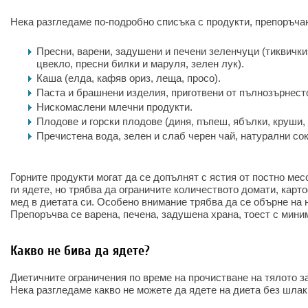
Нека разгледаме по-подробно списъка с продукти, препоръчан
Пресни, варени, задушени и печени зеленчуци (тиквички
цвекло, пресни билки и маруля, зелен лук).
Каша (елда, кафяв ориз, леща, просо).
Паста и брашнени изделия, приготвени от пълнозърнест
Нискомаслени млечни продукти.
Плодове и горски плодове (диня, пъпеш, ябълки, круши, 
Пречистена вода, зелен и слаб черен чай, натурални сок
Горните продукти могат да се допълнят с ястия от постно мес
ги ядете, но трябва да ограничите количеството домати, карт
мед в диетата си. Особено внимание трябва да се обърне на н
Препоръчва се варена, печена, задушена храна, тоест с мин
Какво не бива да ядете?
Диетичните ограничения по време на прочистване на тялото за
Нека разгледаме какво не можете да ядете на диета без шлак