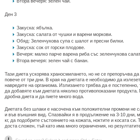
Втора вечеря: зелен чай.
Ден 3
Закуска: ябълка.
Закуска: салата от чушки и варени моркови.
Обяд: Зеленчукова супа с шалот и пресни билки.
Закуска: сок от горски плодове.
Вечеря: малко парче варена риба със зеленчукова салат
Втора вечеря: зелен чай с банан.
Тази диета ускорява храносмилането, но не се препоръчва да
повече от три дни. В края на диетата е необходимо да излезет
навредите на организма. Излизането трябва да е постепенно,
да добавяте към диетата няколко противопоказани продукта. 
дробна диета и да пиете много вода.
Диетата без шлаки е насочена към положителни промени не с
и във външния вид. Спазвайки я в продължение на 3-10 дни, м
кг, да подобрите състоянието на кожата, ноктите и косата си. 
доста сложен, тъй като има много ограничения, но резултатит
!