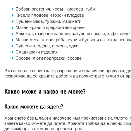
Бобови растения, чесън, киселец, гъби
Кисели плодове и горски плодове
Пушени меса, туршии, маринати
Мазни храни и преработени храни
Алкохол, газирани напитки, закупени сокове, кафе, силе
Мазни меса, птици, риба, супи и бульони на тяхна основ
Сушени плодове, семена, ядки
Сладкарски изделия
Сосове, люти подправки, сосове
Въз основа на списъка с разрешени и ограничени продукти, д
позволява да се храните добре и да прочиствате тялото от в
Какво може и какво не може?
Какво можете да ядете?
Храненето без шлаки е насочено към прочистване на тялото, т
знаете какво можете да ядете. Храната трябва да е лесно см
дискомфорт в стомашно-чревния тракт.