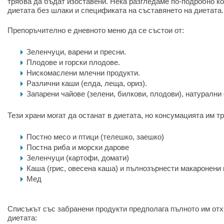
трябва да бъдат изоставени. Нека разгледаме по-подробно ко
диетата без шлаки и спецификата на съставянето на диетата.
Препоръчително е дневното меню да се състои от:
Зеленчуци, варени и пресни.
Плодове и горски плодове.
Нискомаслени млечни продукти.
Различни каши (елда, леща, ориз).
Запарени чайове (зелени, билкови, плодови), натурални 
Тези храни могат да останат в диетата, но консумацията им т
Постно месо и птици (телешко, заешко)
Постна риба и морски дарове
Зеленчуци (картофи, домати)
Каша (грис, овесена каша) и пълнозърнести макаронени
Мед
Списъкът със забранени продукти предполага пълното им отх
диетата: