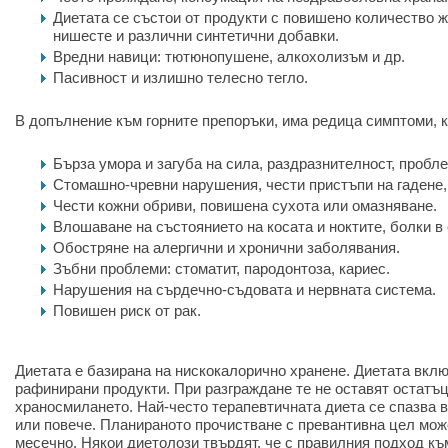
Диетата се състои от продукти с повишено количество 
нишесте и различни синтетични добавки.
Вредни навици: тютюнопушене, алкохолизъм и др.
Пасивност и излишно телесно тегло.
В допълнение към горните препоръки, има редица симптоми, к
Бърза умора и загуба на сила, раздразнителност, пробл
Стомашно-чревни нарушения, чести пристъпи на гадене,
Чести кожни обриви, повишена сухота или омазняване.
Влошаване на състоянието на косата и ноктите, болки в 
Обостряне на алергични и хронични заболявания.
Зъбни проблеми: стоматит, пародонтоза, кариес.
Нарушения на сърдечно-съдовата и нервната система.
Повишен риск от рак.
Диетата е базирана на нискокалорично хранене. Диетата вкл
рафинирани продукти. При разграждане те не оставят остатъц
храносмилането. Най-често терапевтичната диета се спазва в
или повече. Планираното прочистване с превантивна цел може
месечно. Някои диетолози твърдят, че с правилния подход къ