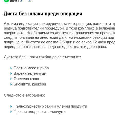
Диета без шлаки преди операция
Ако има индикации за хирургическа интервенция, пациентът т
редица подготвителни процедури. В този комплекс е включен
операцията. Необходими са диетични ограничения за прочиств
след използване на анестезия да няма нежелани реакции под
повръщане. Диетата се спазва 3-5 дни и се спира 12 часа пре
период е противопоказано да се яде каквато и да е храна.
Диетата без шлаки трябва да се състои от:
Постно месо и риба
Варени зеленчуци
Овесена каша
Бисквити, крекери
Следното е забранено:
Пълнозърнести храни и млечни продукти
Пресни плодове и зеленчуци