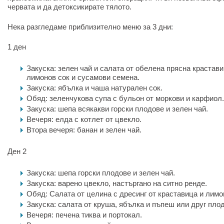
червата и да детоксикирате тялото.
Нека разгледаме приблизително меню за 3 дни:
1 ден
Закуска: зелен чай и салата от обелена прясна крастави
лимонов сок и сусамови семена.
Закуска: ябълка и чаша натурален сок.
Обяд: зеленчукова супа с бульон от моркови и карфиол.
Закуска: шепа всякакви горски плодове и зелен чай.
Вечеря: елда с котлет от цвекло.
Втора вечеря: банан и зелен чай.
Ден 2
Закуска: шепа горски плодове и зелен чай.
Закуска: варено цвекло, настъргано на ситно ренде.
Обяд: Салата от целина с дресинг от краставица и лимо
Закуска: салата от круша, ябълка и пъпеш или друг плод
Вечеря: печена тиква и портокал.