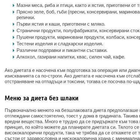
Мазни меса, риба и птици, както и ястия, приготвени от т
Прясно зеле, боб, гъби (пресни, консервирани, маринован
репички.
Първи ястия и каши, приготвени с мляко.
Странични продукти, полуфабрикати, консервирани сток
Пушени продукти, мариновани продукти, колбаси, консе
Тестени изделия и сладкарски изделия.
Различни подправки и пикантни съставки.
Алкохол, газирани напитки, квас, силен чай, кафе.
Ако диетата е насочена към подготовка за операция или диаг
изискванията са по-строги. Ако диетата е насочена към отсла
отстраняване на отпадъци и токсини, тогава се посочва по-ща
Меню за диета без шлаки
Първоначално менюто на безшлаковата диета предполагаше и
отглеждани самостоятелно, тоест у дома в градината. Такива
вредни вещества. Много е трудно да се придържате към това 
принцип, по който можете да планирате диетата си. Тялото се
висококалорични продукти, така че трябва да се откажете от 
състои от здравословна и нискокалорична храна с минимална