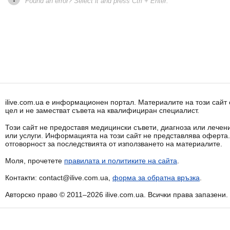
Found an error? Select it and press Ctrl + Enter.
ilive.com.ua е информационен портал. Материалите на този сай
цел и не заместват съвета на квалифициран специалист.
Този сайт не предоставя медицински съвети, диагноза или лечени
или услуги. Информацията на този сайт не представлява оферта
отговорност за последствията от използването на материалите.
Моля, прочетете
правилата и политиките на сайта
.
Контакти: contact@ilive.com.ua,
форма за обратна връзка
.
Авторско право © 2011–2026 ilive.com.ua. Всички права запазени.