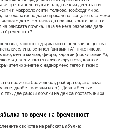
ави пресни зеленчуци и плодове към диетата си,
ементи и макроелементи, толкова необходими за
, не е желателно да се прекалява, защото това може
бъдещото дете. Но какво да правим, когато навън е
т на райската ябълка. Така че нека разберем дали
 на бременност?
ословна, защото съдържа много полезни вещества
онена киселина, ретинол (витамин А), никотинова
лязо, мед и манган, фибри, каротин (провитамин А),
лка съдържа много глюкоза и фруктоза, които ѝ
оръчително жените с наднормено тегло и тези с
на по време на бременност, разбира се, ако няма
ване, диабет, алергии и др.). Дори и без тях
с тях, две райски ябълки на ден са достатъчни за
 ябълка по време на бременност
олезните свойства на райската ябълка: