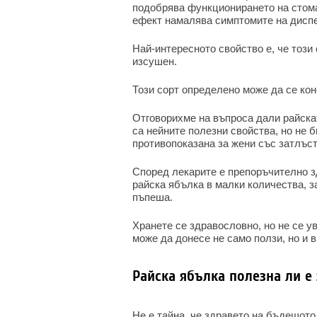
подобрява функционирането на стом
ефект намалява симптомите на дисп
Най-интересното свойство е, че този 
изсушен.
Този сорт определено може да се кон
Отговорихме на въпроса дали райска
са нейните полезни свойства, но не 
противопоказана за жени със затлъст
Според лекарите е препоръчително з
райска ябълка в малки количества, з
пъпеша.
Хранете се здравословно, но не се у
може да донесе не само ползи, но и в
Райска ябълка полезна ли е
Не е тайна, че здравето на бъдещото