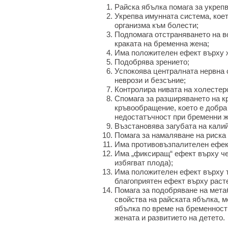
Райска ябълка помага за укреп
Укрепва имунната система, коет
организма към болести;
Подпомага отстраняването на во
краката на бременна жена;
Има положителен ефект върху 
Подобрява зрението;
Успокоява централната нервна с
неврози и безсъние;
Контролира нивата на холестеро
Спомага за разширяването на к
кръвообращение, което е добра
недостатъчност при бременни ж
Възстановява загубата на калий
Помага за намаляване на риска 
Има противовъзпалителен ефект
Има „фиксиращ“ ефект върху чер
избягват плода);
Има положителен ефект върху то
благоприятен ефект върху расте
Помага за подобряване на мета
свойства на райската ябълка, м
ябълка по време на бременност
жената и развитието на детето.