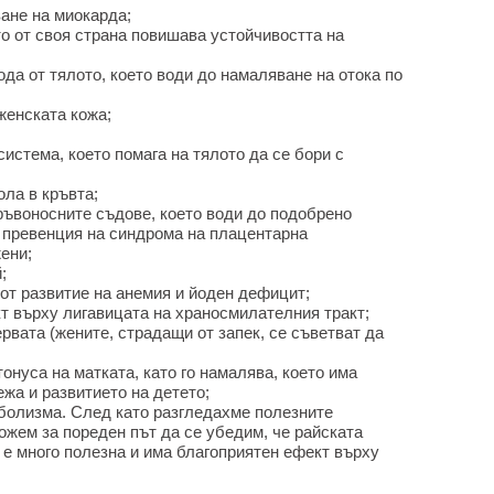
ване на миокарда;
о от своя страна повишава устойчивостта на
да от тялото, което води до намаляване на отока по
женската кожа;
истема, което помага на тялото да се бори с
ла в кръвта;
ръвоносните съдове, което води до подобрено
 превенция на синдрома на плацентарна
ени;
;
от развитие на анемия и йоден дефицит;
 върху лигавицата на храносмилателния тракт;
вата (жените, страдащи от запек, се съветват да
нуса на матката, като го намалява, което има
жа и развитието на детето;
болизма. След като разгледахме полезните
ожем за пореден път да се убедим, че райската
 е много полезна и има благоприятен ефект върху