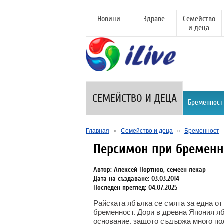
Новини
Здраве
Семейство
и деца
СЕМЕЙСТВО И ДЕЦА
Бременност
Главная
»
Семейство и деца
»
Бременност
Персимон при бременн
Автор: Алексей Портнов, семеен лекар
Дата на създаване: 03.03.2014
Последен преглед: 04.07.2025
Райската ябълка се смята за една от
бременност. Дори в древна Япония яб
основание, защото съдържа много по