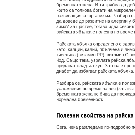
бременната жена. И тя трябва да доб
които са толкова богати на микроел
развиващия се организъм. Разбира се
да доведе до развитие на алергии у 
зима? За щастие, тогава идва сезонъ
райската ябълка е полезна по време
Райската ябълка определено е здрав
като: калций, калий, ябълчена и лим
киселина (витамин РР), витамин С, же
йод. Също така, узрялата райска ябъ
придават сладък вкус. Затова е преп
диабет да избягват райската ябълка.
Разбира се, райската ябълка е полез
усложнения по време на нея (затлъстя
бременната жена не бива да преяжда 
нормална бременност.
Полезни свойства на райска
Сега, нека разгледаме по-подробно п