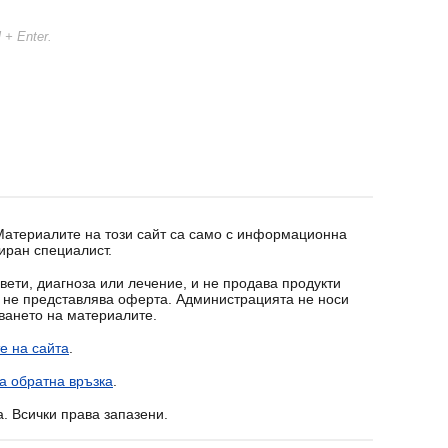
l + Enter.
 Материалите на този сайт са само с информационна
иран специалист.
вети, диагноза или лечение, и не продава продукти
т не представлява оферта. Администрацията не носи
зването на материалите.
е на сайта
.
а обратна връзка
.
a. Всички права запазени.