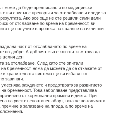
ст може да бъде предписано и по медицински
зготвя списък с препоръки за отслабване и следи за
 резултата. Ако все още не сте решили сами дали
риск от отслабване по време на бременност, ви
оито ще получите в процеса на сваляне на излишни
азделна част от отслабването по време на
те по-добре. А добрият сън е ключът към това да
з целия ден.
та за отслабване. След като сте опитали
на бременност, няма да можете да се откажете от
е в хранителната система ще ви избавят от
ло завинаги.
 улеснява раждането и предотвратява развитието
е на бременност. Това заболяване представлява
 причинено от хормонални промени и диета. При
ена на риск от спонтанен аборт, така че по-голямата
 премине в запазване на плода, а по време на
усложнения.