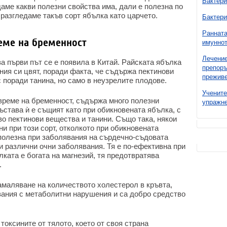
Бактери
даме какви полезни свойства има, дали е полезна по
 разгледаме такъв сорт ябълка като царчето.
Бактери
Ранната
реме на бременност
имуннот
Лечение
за първи път се е появила в Китай. Райската ябълка
препоръ
ния си цвят, поради факта, че съдържа пектинови
преживе
 поради танина, но само в неузрелите плодове.
Учените
 време на бременност, съдържа много полезни
упражне
състава ѝ е същият като при обикновената ябълка, с
о пектинови вещества и танини. Също така, някои
ни при този сорт, отколкото при обикновената
 полезна при заболявания на сърдечно-съдовата
и различни очни заболявания. Тя е по-ефективна при
лката е богата на магнезий, тя предотвратява
.
амаляване на количеството холестерол в кръвта,
ания с метаболитни нарушения и са добро средство
токсините от тялото, което от своя страна