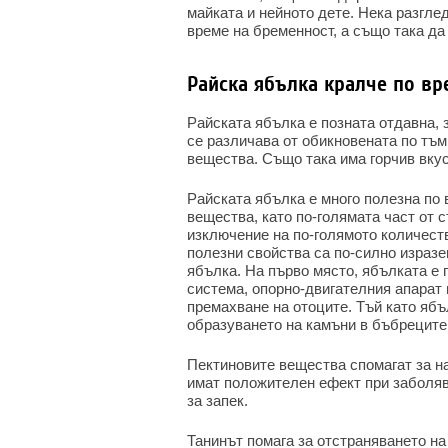
майката и нейното дете. Нека разгле
време на бременност, а също така да
Райска ябълка кралче по в
Райската ябълка е позната отдавна, 
се различава от обикновената по тъм
вещества. Също така има горчив вкус
Райската ябълка е много полезна по
вещества, като по-голямата част от 
изключение на по-голямото количеств
полезни свойства са по-силно изразе
ябълка. На първо място, ябълката е
система, опорно-двигателния апарат 
премахване на отоците. Тъй като ябъ
образуването на камъни в бъбреците
Пектиновите вещества спомагат за н
имат положителен ефект при заболяв
за запек.
Танинът помага за отстраняването на 