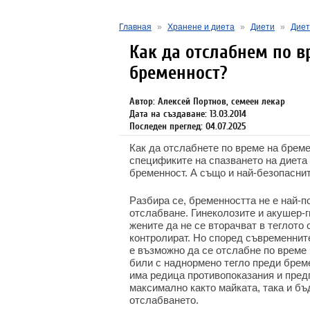
Главная
»
Хранене и диета
»
Диети
»
Диет
Как да отслабнем по в
бременност?
Автор: Алексей Портнов, семеен лекар
Дата на създаване: 13.03.2014
Последен преглед: 04.07.2025
Как да отслабнете по време на брем
спецификите на спазването на диета
бременност. А също и най-безопаснит
Разбира се, бременността не е най-
отслабване. Гинеколозите и акушер-г
жените да не се вторачват в теглото 
контролират. Но според съвременнит
е възможно да се отслабне по време 
били с наднормено тегло преди брем
има редица противопоказания и предп
максимално както майката, така и бъ
отслабването.