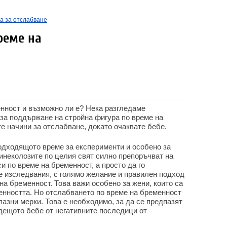
а за отслабване
реме на
енност и възможно ли е? Нека разгледаме
 за поддържане на стройна фигура по време на
е начини за отслабване, докато очаквате бебе.
подходящото време за експерименти и особено за
инеколозите по целия свят силно препоръчват на
си по време на бременност, а просто да го
е изследвания, с голямо желание и правилен подход
на бременност. Това важи особено за жени, които са
енността. Но отслабването по време на бременност
азни мерки. Това е необходимо, за да се предпазят
дещото бебе от негативните последици от