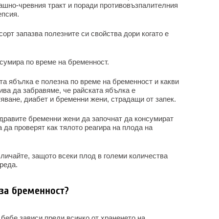
ашно-чревния тракт и поради противовъзпалителния
епсия.
сорт запазва полезните си свойства дори когато е
сумира по време на бременност.
та ябълка е полезна по време на бременност и какви
бива да забравяме, че райската ябълка е
яване, диабет и бременни жени, страдащи от запек.
дравите бременни жени да започнат да консумират
а да проверят как тялото реагира на плода на
вличайте, защото всеки плод в големи количества
реда.
 за бременност?
 бебе зависи преди всичко от храненето на