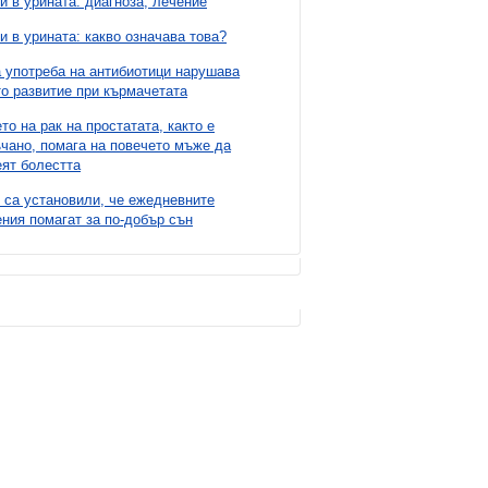
и в урината: диагноза, лечение
и в урината: какво означава това?
 употреба на антибиотици нарушава
о развитие при кърмачетата
то на рак на простатата, както е
чано, помага на повечето мъже да
ят болестта
 са установили, че ежедневните
ния помагат за по-добър сън