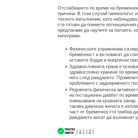
Отслабването по време на бременно
причини. В този случай гинекологът и
тяхното изпълнение, като наблюдава
сте готови да поемете потенциалния 
предлагаме да научите за ползите, к
килограми.
Физическите упражнения са нер
бременност и ви помагат да спи
останете бодри и енергични пре
Здравословната храна е основа
здравословно хранене по време 
него след раждането. Променит
проблемите с наднорменото тег
Редовната физическа активност
на гестационен диабет по врем
повишаване на кръвната захар,
такава диагноза жената е излож
част от бременността трябва да
раждането могат да възникнат 
[
1
], [
2
]