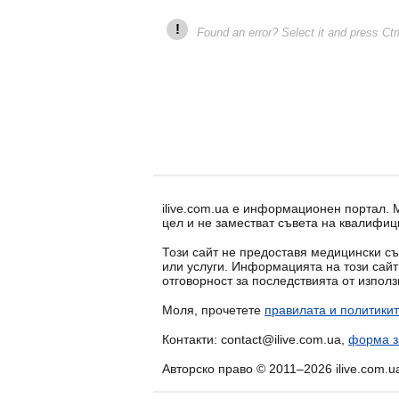
!
Found an error? Select it and press Ctr
ilive.com.ua е информационен портал.
цел и не заместват съвета на квалифиц
Този сайт не предоставя медицински съ
или услуги. Информацията на този сай
отговорност за последствията от изпол
Моля, прочетете
правилата и политикит
Контакти: contact@ilive.com.ua,
форма з
Авторско право © 2011–2026 ilive.com.u