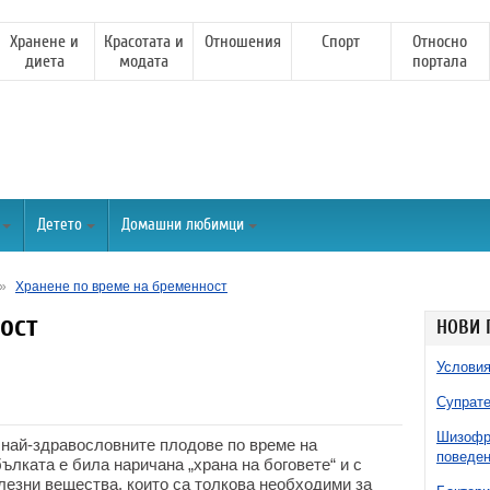
Хранене и
Красотата и
Отношения
Спорт
Относно
диета
модата
портала
Детето
Домашни любимци
»
Хранене по време на бременност
ост
НОВИ 
Условия
Супрате
Шизофре
 най-здравословните плодове по време на
поведен
ълката е била наричана „храна на боговете“ и с
лезни вещества, които са толкова необходими за