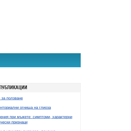
ПУБЛИКАЦИИ
 за ползване
нториални огнища на глиоза
ния при мъжете: симптоми, характерни
чески признаци